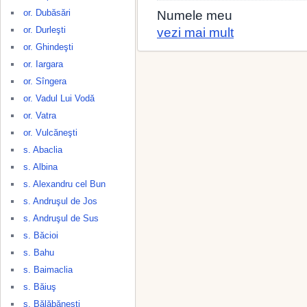
or. Dubăsări
Numele meu
or. Durleşti
vezi mai mult
or. Ghindeşti
or. Iargara
or. Sîngera
or. Vadul Lui Vodă
or. Vatra
or. Vulcăneşti
s. Abaclia
s. Albina
s. Alexandru cel Bun
s. Andruşul de Jos
s. Andruşul de Sus
s. Băcioi
s. Bahu
s. Baimaclia
s. Băiuş
s. Bălăbăneşti