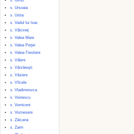
s. Ulmu
s. Ursoaia
s. Ustia
s. Vadul lui Isac
s. Vălcineţ
s. Valea Mare
s. Valea Perjei
s. Valea-Trestieni
s. Văleni
s. Vărzăreşti
s. Văsieni
s. Vîlcele
s. Vladimirovca
s. Voinescu
s. Vorniceni
s. Vozneseni
s. Zăicana
s. Zaim