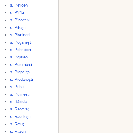
s. Peticeni
s. Pîrîta
s. Pîrjolteni
s. Piteşti
s. Pivniceni
s. Pogăneşti
s. Pohrebea
s. Pojăreni
s. Porumbrei
s. Prepeliţa
s. Prodăneşti
s. Puhoi
s. Putineşti
s. Răciula
s. Racovăţ
s. Răculeşti
s. Ratuş
s. Răzeni