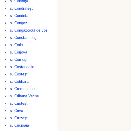
s. Coloniţa
s. Condrăteşti
s. Condriţa
s. Congaz
s. Congazcicul de Jos
s. Constantineşti
s. Corbu
s. Corjova
s. Corneşti
s. Coştangalia
s. Costeşti
s. Cotihana
s. Cremenciug
s. Crihana Veche
s. Cristeşti
s. Criva
s. Cruzeşti
s. Cucioaia