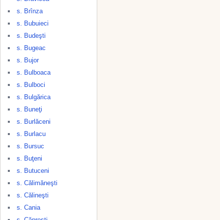
s. Brînza
s. Bubuieci
s. Budeşti
s. Bugeac
s. Bujor
s. Bulboaca
s. Bulboci
s. Bulgărica
s. Buneţi
s. Burlăceni
s. Burlacu
s. Bursuc
s. Buţeni
s. Butuceni
s. Călimăneşti
s. Călineşti
s. Cania
s. Căpreşti