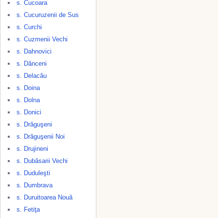
s. Cucoara
s. Cucuruzenii de Sus
s. Curchi
s. Cuzmenii Vechi
s. Dahnovici
s. Dănceni
s. Delacău
s. Doina
s. Dolna
s. Donici
s. Drăguşeni
s. Drăguşenii Noi
s. Drujineni
s. Dubăsarii Vechi
s. Duduleşti
s. Dumbrava
s. Duruitoarea Nouă
s. Fetiţa