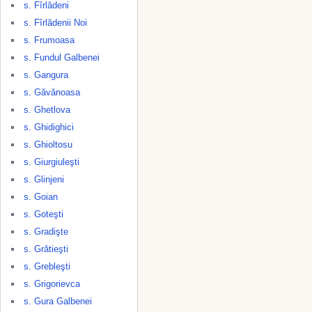
s. Fîrlădeni
s. Fîrlădenii Noi
s. Frumoasa
s. Fundul Galbenei
s. Gangura
s. Găvănoasa
s. Ghetlova
s. Ghidighici
s. Ghioltosu
s. Giurgiuleşti
s. Glinjeni
s. Goian
s. Goteşti
s. Gradişte
s. Grătieşti
s. Grebleşti
s. Grigorievca
s. Gura Galbenei