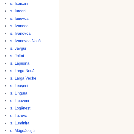
s. Isăicani
s. Iurceni
s. Iurievca
s. Ivancea
s. Ivanovca
s. Ivanovca Nouă
s. Javgur
s. Joltai
s. Lăpuşna
s. Larga Nouă
s. Larga Veche
s. Leuşeni
s. Lingura
s. Lipoveni
s. Logăneşti
s. Lozova
s. Luminiţa
s. Măgdăceşti