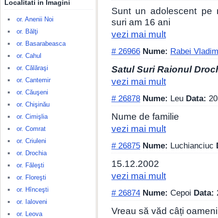
Localitati in Imagini
Sunt un adolescent pe 
or. Anenii Noi
suri am 16 ani
or. Bălţi
vezi mai mult
or. Basarabeasca
# 26966
Nume:
Rabei Vladim
or. Cahul
Satul Suri Raionul Droc
or. Călăraşi
vezi mai mult
or. Cantemir
or. Căuşeni
# 26878
Nume:
Leu
Data:
20
or. Chişinău
Nume de familie
or. Cimişlia
vezi mai mult
or. Comrat
or. Criuleni
# 26875
Nume:
Luchianciuc
or. Drochia
15.12.2002
or. Făleşti
vezi mai mult
or. Floreşti
or. Hînceşti
# 26874
Nume:
Cepoi
Data:
or. Ialoveni
Vreau să văd câți oameni
or. Leova