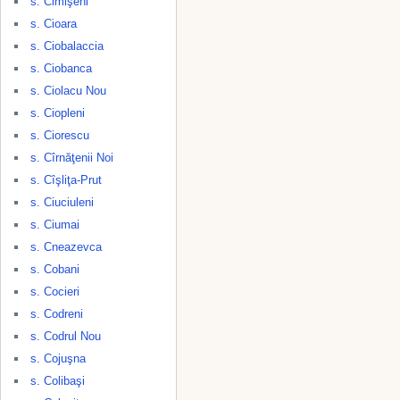
s. Cimişeni
s. Cioara
s. Ciobalaccia
s. Ciobanca
s. Ciolacu Nou
s. Ciopleni
s. Ciorescu
s. Cîrnăţenii Noi
s. Cîşliţa-Prut
s. Ciuciuleni
s. Ciumai
s. Cneazevca
s. Cobani
s. Cocieri
s. Codreni
s. Codrul Nou
s. Cojuşna
s. Colibaşi