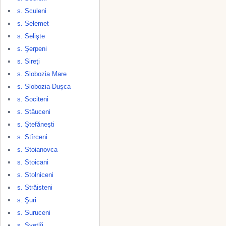
s. Sculeni
s. Selemet
s. Selişte
s. Şerpeni
s. Sireţi
s. Slobozia Mare
s. Slobozia-Duşca
s. Sociteni
s. Stăuceni
s. Ştefăneşti
s. Stîrceni
s. Stoianovca
s. Stoicani
s. Stolniceni
s. Străisteni
s. Şuri
s. Suruceni
s. Svetlîi