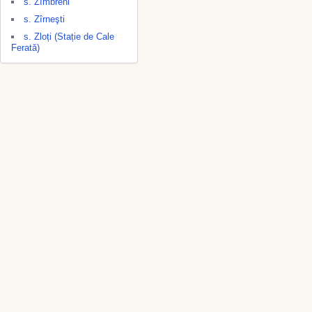
s. Zîmbreni
s. Zîrneşti
s. Zloți (Stație de Cale
Ferată)