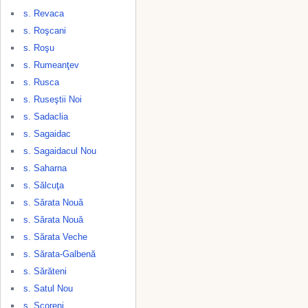
s. Revaca
s. Roşcani
s. Roşu
s. Rumeanţev
s. Rusca
s. Ruseştii Noi
s. Sadaclia
s. Sagaidac
s. Sagaidacul Nou
s. Saharna
s. Sălcuţa
s. Sărata Nouă
s. Sărata Nouă
s. Sărata Veche
s. Sărata-Galbenă
s. Sărăteni
s. Satul Nou
s. Scoreni