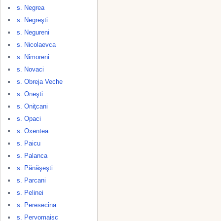
s. Negrea
s. Negreşti
s. Negureni
s. Nicolaevca
s. Nimoreni
s. Novaci
s. Obreja Veche
s. Oneşti
s. Oniţcani
s. Opaci
s. Oxentea
s. Paicu
s. Palanca
s. Pănăşeşti
s. Parcani
s. Pelinei
s. Peresecina
s. Pervomaisc