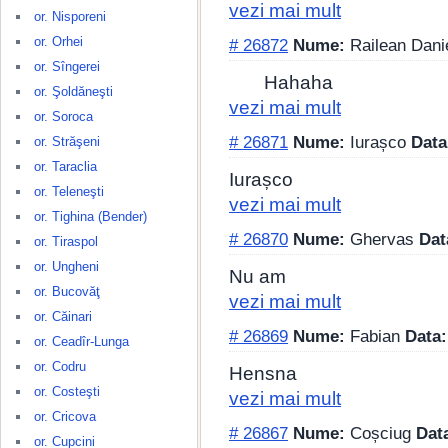
vezi mai mult
or. Nisporeni
or. Orhei
# 26872
Nume:
Railean Dani
or. Sîngerei
Hahaha
or. Şoldăneşti
vezi mai mult
or. Soroca
# 26871
Nume:
Iurașco
Data
or. Străşeni
or. Taraclia
Iurașco
or. Teleneşti
vezi mai mult
or. Tighina (Bender)
# 26870
Nume:
Ghervas
Dat
or. Tiraspol
or. Ungheni
Nu am
or. Bucovăţ
vezi mai mult
or. Căinari
# 26869
Nume:
Fabian
Data:
or. Ceadîr-Lunga
or. Codru
Hensna
or. Costeşti
vezi mai mult
or. Cricova
# 26867
Nume:
Coșciug
Dat
or. Cupcini