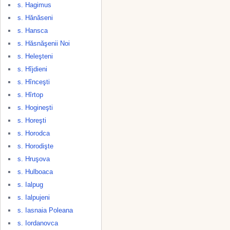
s. Hagimus
s. Hănăseni
s. Hansca
s. Hăsnăşenii Noi
s. Heleşteni
s. Hîjdieni
s. Hînceşti
s. Hîrtop
s. Hogineşti
s. Horeşti
s. Horodca
s. Horodişte
s. Hruşova
s. Hulboaca
s. Ialpug
s. Ialpujeni
s. Iasnaia Poleana
s. Iordanovca