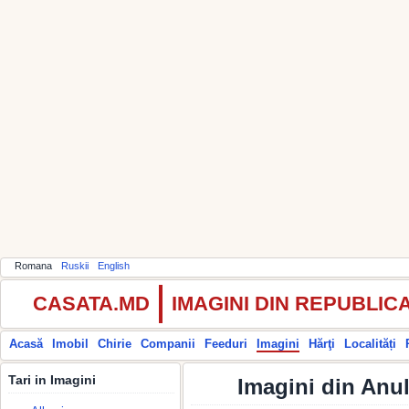
Romana
Ruskii
English
CASATA.MD
IMAGINI DIN REPUBLI
Acasă
Imobil
Chirie
Companii
Feeduri
Imagini
Hărţi
Localități
Tari in Imagini
Imagini din Anu