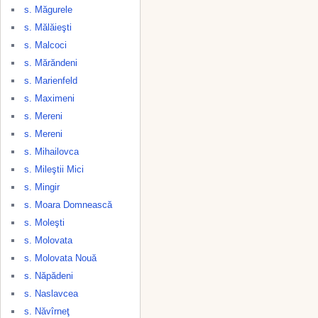
s. Măgurele
s. Mălăieşti
s. Malcoci
s. Mărăndeni
s. Marienfeld
s. Maximeni
s. Mereni
s. Mereni
s. Mihailovca
s. Mileştii Mici
s. Mingir
s. Moara Domnească
s. Moleşti
s. Molovata
s. Molovata Nouă
s. Năpădeni
s. Naslavcea
s. Năvîrneţ