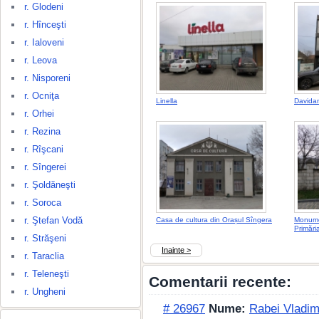
r. Glodeni
r. Hînceşti
r. Ialoveni
r. Leova
r. Nisporeni
r. Ocniţa
Linella
Davidan
r. Orhei
r. Rezina
r. Rîşcani
r. Sîngerei
r. Şoldăneşti
r. Soroca
r. Ştefan Vodă
Casa de cultura din Orașul Sîngera
Monume
Primări
r. Străşeni
Inainte >
r. Taraclia
r. Teleneşti
Comentarii recente:
r. Ungheni
# 26967
Nume:
Rabei Vladim