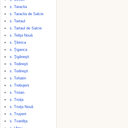
s. Taraclia
s. Taraclia de Salcie
s. Tartaul
s. Tartaul de Salcie
s. Teliţa Nouă
s. Ţibirica
s. Ţiganca
s. Ţigăneşti
s. Todireşti
s. Todireşti
s. Tohatin
s. Trebujeni
s. Troian
s. Troiţa
s. Troiţa Nouă
s. Truşeni
s. Tvardiţa