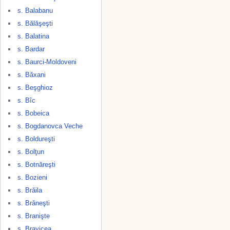
s. Balabanu
s. Bălăşeşti
s. Balatina
s. Bardar
s. Baurci-Moldoveni
s. Băxani
s. Beşghioz
s. Bîc
s. Bobeica
s. Bogdanovca Veche
s. Boldureşti
s. Bolţun
s. Botnăreşti
s. Bozieni
s. Brăila
s. Brăneşti
s. Branişte
s. Bravicea