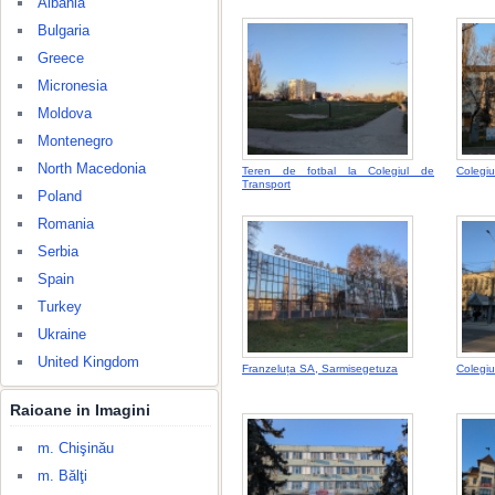
Albania
Bulgaria
Greece
Micronesia
Moldova
Montenegro
North Macedonia
Teren de fotbal la Colegiul de
Colegiu
Transport
Poland
Romania
Serbia
Spain
Turkey
Ukraine
United Kingdom
Franzeluța SA, Sarmisegetuza
Colegiu
Raioane in Imagini
m. Chişinău
m. Bălţi