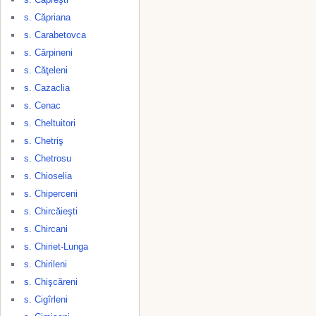
s. Căpriana
s. Carabetovca
s. Cărpineni
s. Căţeleni
s. Cazaclia
s. Cenac
s. Cheltuitori
s. Chetriş
s. Chetrosu
s. Chioselia
s. Chiperceni
s. Chircăieşti
s. Chircani
s. Chiriet-Lunga
s. Chirileni
s. Chişcăreni
s. Cigîrleni