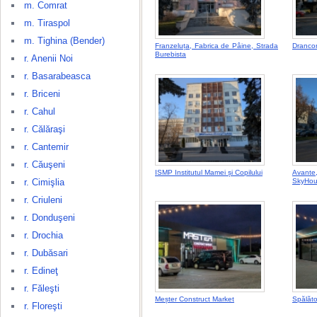
m. Comrat
m. Tiraspol
m. Tighina (Bender)
Franzeluța, Fabrica de Pâine, Strada
Dranco
Burebista
r. Anenii Noi
r. Basarabeasca
r. Briceni
r. Cahul
r. Călăraşi
r. Cantemir
r. Căuşeni
ISMP Institutul Mamei și Copilului
Avante
r. Cimişlia
SkyHo
r. Criuleni
r. Donduşeni
r. Drochia
r. Dubăsari
r. Edineţ
r. Făleşti
Meșter Construct Market
Spălăto
r. Floreşti