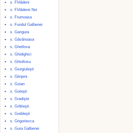
s. Fîrlădeni
s. Fîrlădenii Noi
s. Frumoasa
s. Fundul Galbenei
s. Gangura
s. Găvănoasa
s. Ghetlova
s. Ghidighici
s. Ghioltosu
s. Giurgiuleşti
s. Glinjeni
s. Goian
s. Goteşti
s. Gradişte
s. Grătieşti
s. Grebleşti
s. Grigorievca
s. Gura Galbenei