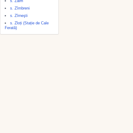
s. Zaim
s. Zîmbreni
s. Zîrneşti
s. Zloți (Stație de Cale
Ferată)