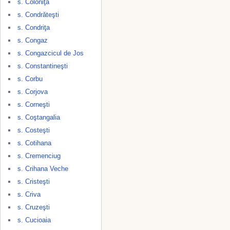
s. Coloniţa
s. Condrăteşti
s. Condriţa
s. Congaz
s. Congazcicul de Jos
s. Constantineşti
s. Corbu
s. Corjova
s. Corneşti
s. Coştangalia
s. Costeşti
s. Cotihana
s. Cremenciug
s. Crihana Veche
s. Cristeşti
s. Criva
s. Cruzeşti
s. Cucioaia