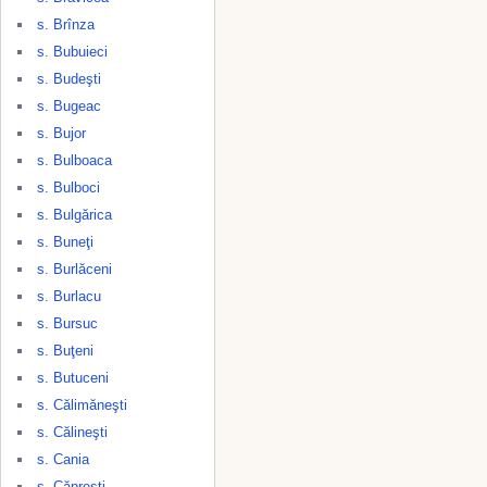
s. Brînza
s. Bubuieci
s. Budeşti
s. Bugeac
s. Bujor
s. Bulboaca
s. Bulboci
s. Bulgărica
s. Buneţi
s. Burlăceni
s. Burlacu
s. Bursuc
s. Buţeni
s. Butuceni
s. Călimăneşti
s. Călineşti
s. Cania
s. Căpreşti