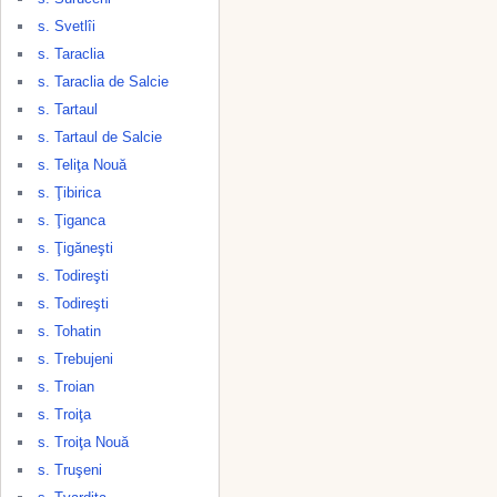
s. Svetlîi
s. Taraclia
s. Taraclia de Salcie
s. Tartaul
s. Tartaul de Salcie
s. Teliţa Nouă
s. Ţibirica
s. Ţiganca
s. Ţigăneşti
s. Todireşti
s. Todireşti
s. Tohatin
s. Trebujeni
s. Troian
s. Troiţa
s. Troiţa Nouă
s. Truşeni