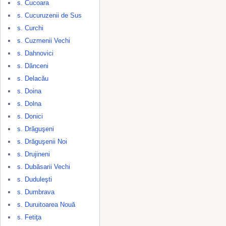
s. Cucoara
s. Cucuruzenii de Sus
s. Curchi
s. Cuzmenii Vechi
s. Dahnovici
s. Dănceni
s. Delacău
s. Doina
s. Dolna
s. Donici
s. Drăguşeni
s. Drăguşenii Noi
s. Drujineni
s. Dubăsarii Vechi
s. Duduleşti
s. Dumbrava
s. Duruitoarea Nouă
s. Fetiţa