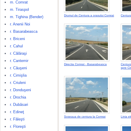
m. Comrat
m. Tiraspol
Drumul de Centura a orasului Comrat
Centura
m. Tighina (Bender)
r. Anenii Noi
r. Basarabeasca
r. Briceni
r. Cahul
r. Călăraşi
r. Cantemir
Directia Comrat - Basarabeasca
Centura
r. Căuşeni
spre Ci
r. Cimişlia
r. Criuleni
r. Donduşeni
r. Drochia
r. Dubăsari
r. Edineţ
Soseaua de centura la Comrat
Linia e
r. Făleşti
r. Floreşti