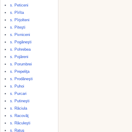
s. Peticeni
s. Pîrîta
s. Pîrjolteni
s. Piteşti
s. Pivniceni
s. Pogăneşti
s. Pohrebea
s. Pojăreni
s. Porumbrei
s. Prepeliţa
s. Prodăneşti
s. Puhoi
s. Purcari
s. Putineşti
s. Răciula
s. Racovăţ
s. Răculeşti
s. Ratuş