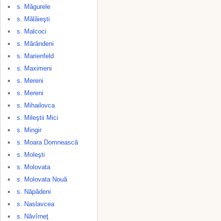
s. Măgurele
s. Mălăieşti
s. Malcoci
s. Mărăndeni
s. Marienfeld
s. Maximeni
s. Mereni
s. Mereni
s. Mihailovca
s. Mileştii Mici
s. Mingir
s. Moara Domnească
s. Moleşti
s. Molovata
s. Molovata Nouă
s. Năpădeni
s. Naslavcea
s. Năvîrneţ