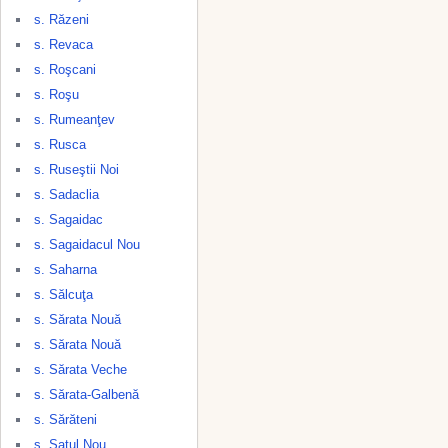
s. Răzeni
s. Revaca
s. Roşcani
s. Roşu
s. Rumeanţev
s. Rusca
s. Ruseştii Noi
s. Sadaclia
s. Sagaidac
s. Sagaidacul Nou
s. Saharna
s. Sălcuţa
s. Sărata Nouă
s. Sărata Nouă
s. Sărata Veche
s. Sărata-Galbenă
s. Sărăteni
s. Satul Nou