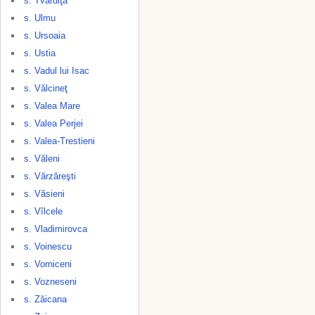
s. Tvardiţa
s. Ulmu
s. Ursoaia
s. Ustia
s. Vadul lui Isac
s. Vălcineţ
s. Valea Mare
s. Valea Perjei
s. Valea-Trestieni
s. Văleni
s. Vărzăreşti
s. Văsieni
s. Vîlcele
s. Vladimirovca
s. Voinescu
s. Vorniceni
s. Vozneseni
s. Zăicana