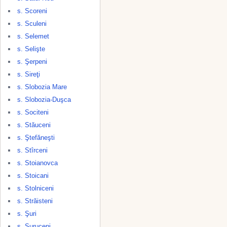
s. Scoreni
s. Sculeni
s. Selemet
s. Selişte
s. Şerpeni
s. Sireţi
s. Slobozia Mare
s. Slobozia-Duşca
s. Sociteni
s. Stăuceni
s. Ştefăneşti
s. Stîrceni
s. Stoianovca
s. Stoicani
s. Stolniceni
s. Străisteni
s. Şuri
s. Suruceni