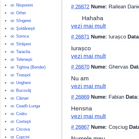
or. Nisporeni
# 26872
Nume:
Railean Dani
or. Orhei
Hahaha
or. Sîngerei
vezi mai mult
or. Şoldăneşti
or. Soroca
# 26871
Nume:
Iurașco
Data
or. Străşeni
Iurașco
or. Taraclia
vezi mai mult
or. Teleneşti
# 26870
Nume:
Ghervas
Dat
or. Tighina (Bender)
or. Tiraspol
Nu am
or. Ungheni
vezi mai mult
or. Bucovăţ
# 26869
Nume:
Fabian
Data:
or. Căinari
or. Ceadîr-Lunga
Hensna
or. Codru
vezi mai mult
or. Costeşti
# 26867
Nume:
Coșciug
Dat
or. Cricova
or. Cupcini
Numele meu