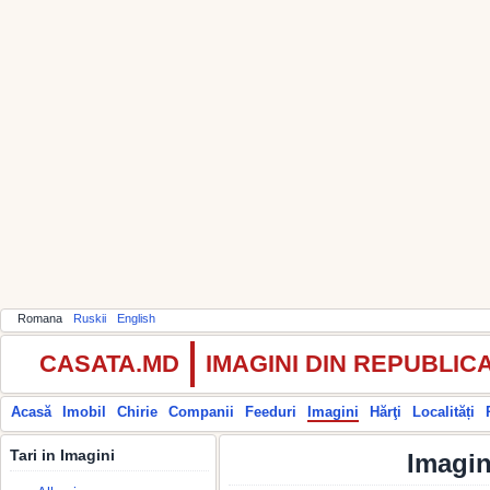
Romana
Ruskii
English
CASATA.MD
IMAGINI DIN REPUBLI
Acasă
Imobil
Chirie
Companii
Feeduri
Imagini
Hărţi
Localități
Tari in Imagini
Imagin