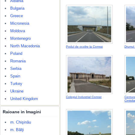
Albania
Bulgaria
Greece
Micronesia
Moldova
Montenegro
North Macedonia
Podul de ocolire la Comrat
Drumul 
Poland
Romania
Serbia
Spain
Turkey
Ukraine
Colegiul Industrial Comrat
Centur
United Kingdom
Cimisili
Raioane in Imagini
m. Chişinău
m. Bălţi