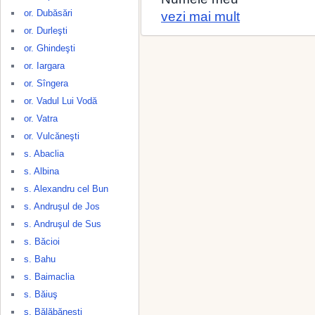
or. Dubăsări
vezi mai mult
or. Durleşti
or. Ghindeşti
or. Iargara
or. Sîngera
or. Vadul Lui Vodă
or. Vatra
or. Vulcăneşti
s. Abaclia
s. Albina
s. Alexandru cel Bun
s. Andruşul de Jos
s. Andruşul de Sus
s. Băcioi
s. Bahu
s. Baimaclia
s. Băiuş
s. Bălăbăneşti