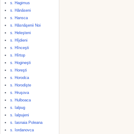
s. Hagimus
s. Hănăseni
s. Hansca
s. Hăsnăşenii Noi
s. Heleşteni
s. Hîjdieni
s. Hînceşti
s. Hîrtop
s. Hogineşti
s. Horeşti
s. Horodca
s. Horodişte
s. Hruşova
s. Hulboaca
s. Ialpug
s. Ialpujeni
s. Iasnaia Poleana
s. Iordanovca