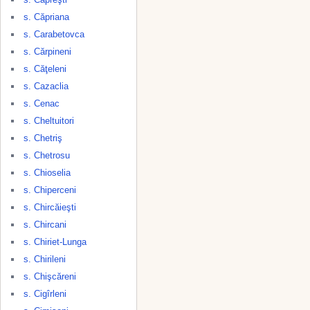
s. Căpriana
s. Carabetovca
s. Cărpineni
s. Căţeleni
s. Cazaclia
s. Cenac
s. Cheltuitori
s. Chetriş
s. Chetrosu
s. Chioselia
s. Chiperceni
s. Chircăieşti
s. Chircani
s. Chiriet-Lunga
s. Chirileni
s. Chişcăreni
s. Cigîrleni