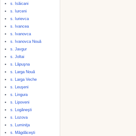
s. Isăicani
s. Iurceni
s. Iurievca
s. Ivancea
s. Ivanovca
s. Ivanovca Nouă
s. Javgur
s. Joltai
s. Lăpuşna
s. Larga Nouă
s. Larga Veche
s. Leuşeni
s. Lingura
s. Lipoveni
s. Logăneşti
s. Lozova
s. Luminiţa
s. Măgdăceşti