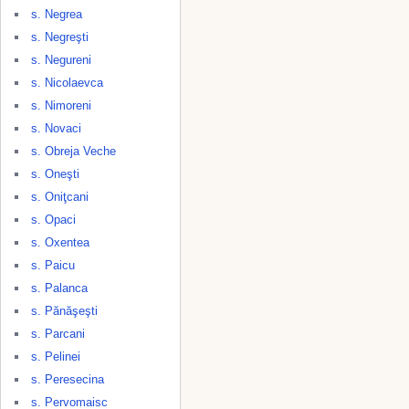
s. Negrea
s. Negreşti
s. Negureni
s. Nicolaevca
s. Nimoreni
s. Novaci
s. Obreja Veche
s. Oneşti
s. Oniţcani
s. Opaci
s. Oxentea
s. Paicu
s. Palanca
s. Pănăşeşti
s. Parcani
s. Pelinei
s. Peresecina
s. Pervomaisc