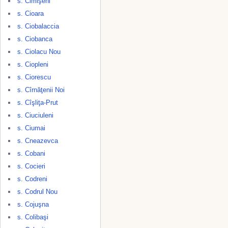
s. Cimişeni
s. Cioara
s. Ciobalaccia
s. Ciobanca
s. Ciolacu Nou
s. Ciopleni
s. Ciorescu
s. Cîrnăţenii Noi
s. Cîşliţa-Prut
s. Ciuciuleni
s. Ciumai
s. Cneazevca
s. Cobani
s. Cocieri
s. Codreni
s. Codrul Nou
s. Cojuşna
s. Colibaşi