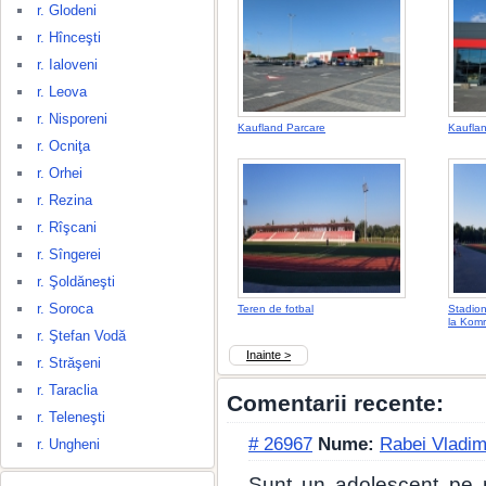
r. Glodeni
r. Hînceşti
r. Ialoveni
r. Leova
r. Nisporeni
Kaufland Parcare
Kauflan
r. Ocniţa
r. Orhei
r. Rezina
r. Rîşcani
r. Sîngerei
r. Şoldăneşti
r. Soroca
Teren de fotbal
Stadion
la Komr
r. Ştefan Vodă
Inainte >
r. Străşeni
r. Taraclia
Comentarii recente:
r. Teleneşti
# 26967
Nume:
Rabei Vladim
r. Ungheni
Sunt un adolescent pe 