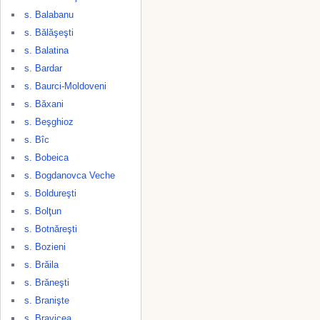
s. Balabanu
s. Bălăşeşti
s. Balatina
s. Bardar
s. Baurci-Moldoveni
s. Băxani
s. Beşghioz
s. Bîc
s. Bobeica
s. Bogdanovca Veche
s. Boldureşti
s. Bolţun
s. Botnăreşti
s. Bozieni
s. Brăila
s. Brăneşti
s. Branişte
s. Bravicea