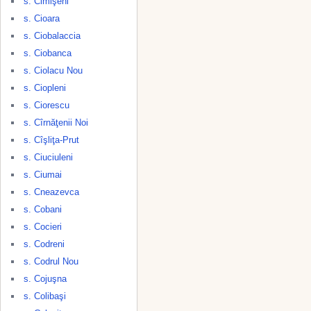
s. Cimişeni
s. Cioara
s. Ciobalaccia
s. Ciobanca
s. Ciolacu Nou
s. Ciopleni
s. Ciorescu
s. Cîrnăţenii Noi
s. Cîşliţa-Prut
s. Ciuciuleni
s. Ciumai
s. Cneazevca
s. Cobani
s. Cocieri
s. Codreni
s. Codrul Nou
s. Cojuşna
s. Colibaşi