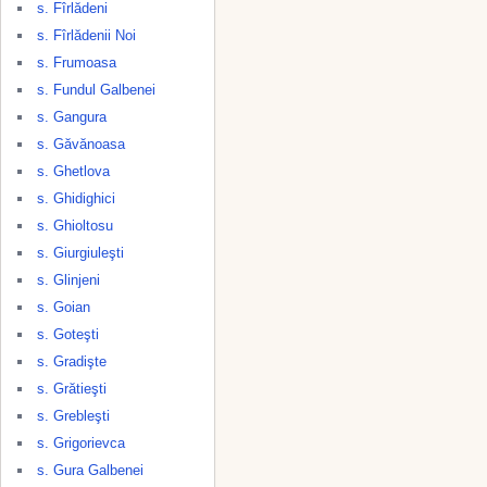
s. Fîrlădeni
s. Fîrlădenii Noi
s. Frumoasa
s. Fundul Galbenei
s. Gangura
s. Găvănoasa
s. Ghetlova
s. Ghidighici
s. Ghioltosu
s. Giurgiuleşti
s. Glinjeni
s. Goian
s. Goteşti
s. Gradişte
s. Grătieşti
s. Grebleşti
s. Grigorievca
s. Gura Galbenei