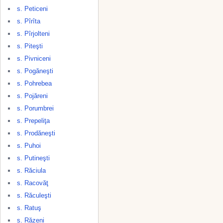
s. Peticeni
s. Pîrîta
s. Pîrjolteni
s. Piteşti
s. Pivniceni
s. Pogăneşti
s. Pohrebea
s. Pojăreni
s. Porumbrei
s. Prepeliţa
s. Prodăneşti
s. Puhoi
s. Putineşti
s. Răciula
s. Racovăţ
s. Răculeşti
s. Ratuş
s. Răzeni