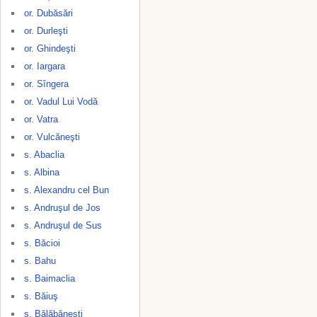
or. Dubăsări
or. Durleşti
or. Ghindeşti
or. Iargara
or. Sîngera
or. Vadul Lui Vodă
or. Vatra
or. Vulcăneşti
s. Abaclia
s. Albina
s. Alexandru cel Bun
s. Andruşul de Jos
s. Andruşul de Sus
s. Băcioi
s. Bahu
s. Baimaclia
s. Băiuş
s. Bălăbăneşti