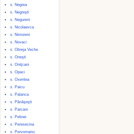
s. Negrea
s. Negreşti
s. Negureni
s. Nicolaevca
s. Nimoreni
s. Novaci
s. Obreja Veche
s. Oneşti
s. Oniţcani
s. Opaci
s. Oxentea
s. Paicu
s. Palanca
s. Pănăşeşti
s. Parcani
s. Pelinei
s. Peresecina
s. Pervomaisc