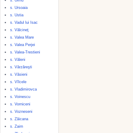
s. Ulmu
s. Ursoaia
s. Ustia
s. Vadul lui Isac
s. Vălcineţ
s. Valea Mare
s. Valea Perjei
s. Valea-Trestieni
s. Văleni
s. Vărzăreşti
s. Văsieni
s. Vîlcele
s. Vladimirovca
s. Voinescu
s. Vorniceni
s. Vozneseni
s. Zăicana
s. Zaim