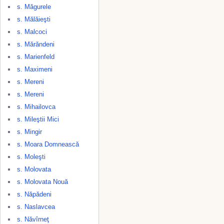
s. Măgurele
s. Mălăieşti
s. Malcoci
s. Mărăndeni
s. Marienfeld
s. Maximeni
s. Mereni
s. Mereni
s. Mihailovca
s. Mileştii Mici
s. Mingir
s. Moara Domnească
s. Moleşti
s. Molovata
s. Molovata Nouă
s. Năpădeni
s. Naslavcea
s. Năvîrneţ