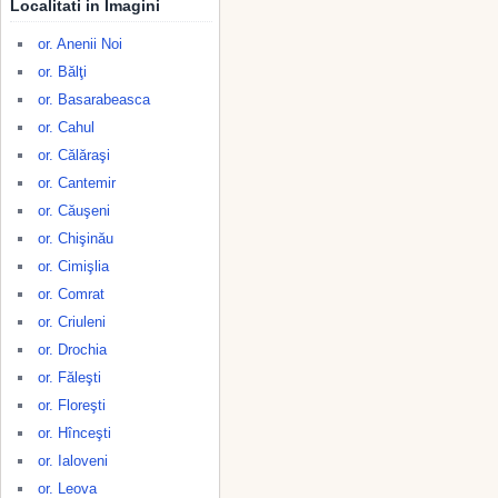
Localitati in Imagini
or. Anenii Noi
or. Bălţi
or. Basarabeasca
or. Cahul
or. Călăraşi
or. Cantemir
or. Căuşeni
or. Chişinău
or. Cimişlia
or. Comrat
or. Criuleni
or. Drochia
or. Făleşti
or. Floreşti
or. Hînceşti
or. Ialoveni
or. Leova