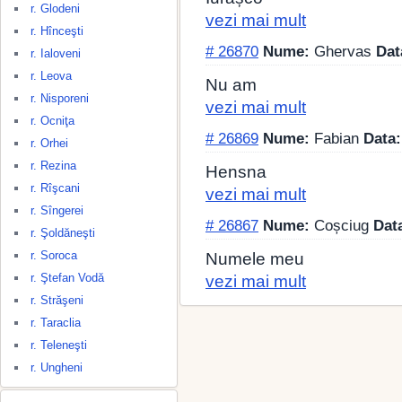
r. Glodeni
vezi mai mult
r. Hînceşti
# 26870
Nume:
Ghervas
Dat
r. Ialoveni
r. Leova
Nu am
r. Nisporeni
vezi mai mult
r. Ocniţa
# 26869
Nume:
Fabian
Data:
r. Orhei
r. Rezina
Hensna
r. Rîşcani
vezi mai mult
r. Sîngerei
# 26867
Nume:
Coșciug
Dat
r. Şoldăneşti
r. Soroca
Numele meu
r. Ştefan Vodă
vezi mai mult
r. Străşeni
r. Taraclia
r. Teleneşti
r. Ungheni