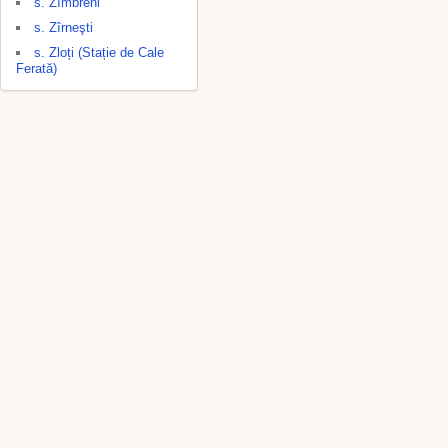
s. Zîmbreni
s. Zîrneşti
s. Zloți (Stație de Cale
Ferată)