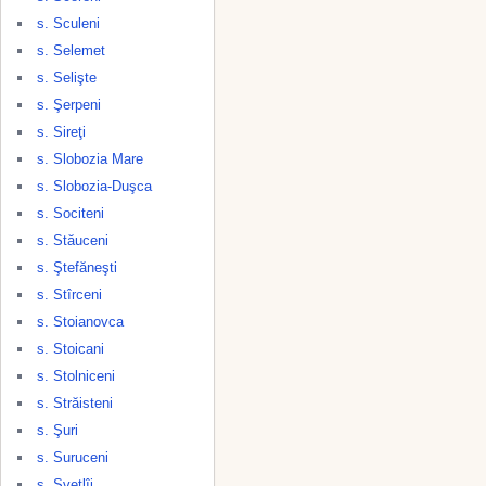
s. Sculeni
s. Selemet
s. Selişte
s. Şerpeni
s. Sireţi
s. Slobozia Mare
s. Slobozia-Duşca
s. Sociteni
s. Stăuceni
s. Ştefăneşti
s. Stîrceni
s. Stoianovca
s. Stoicani
s. Stolniceni
s. Străisteni
s. Şuri
s. Suruceni
s. Svetlîi