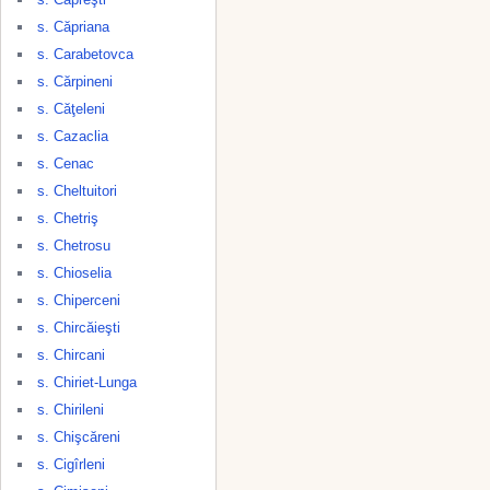
s. Căpriana
s. Carabetovca
s. Cărpineni
s. Căţeleni
s. Cazaclia
s. Cenac
s. Cheltuitori
s. Chetriş
s. Chetrosu
s. Chioselia
s. Chiperceni
s. Chircăieşti
s. Chircani
s. Chiriet-Lunga
s. Chirileni
s. Chişcăreni
s. Cigîrleni