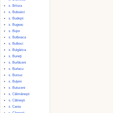
s. Brînza
s. Bubuieci
s. Budeşti
s. Bugeac
s. Bujor
s. Bulboaca
s. Bulboci
s. Bulgărica
s. Buneţi
s. Burlăceni
s. Burlacu
s. Bursuc
s. Buţeni
s. Butuceni
s. Călimăneşti
s. Călineşti
s. Cania
s. Căpreşti