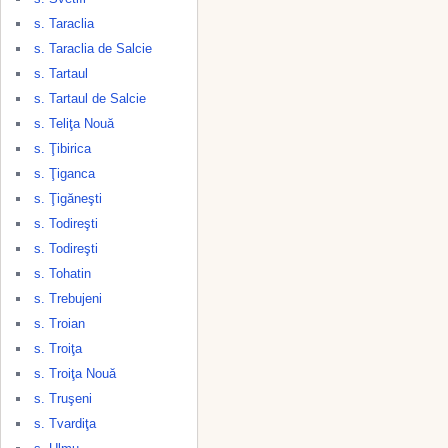
s. Taraclia
s. Taraclia de Salcie
s. Tartaul
s. Tartaul de Salcie
s. Teliţa Nouă
s. Ţibirica
s. Ţiganca
s. Ţigăneşti
s. Todireşti
s. Todireşti
s. Tohatin
s. Trebujeni
s. Troian
s. Troiţa
s. Troiţa Nouă
s. Truşeni
s. Tvardiţa