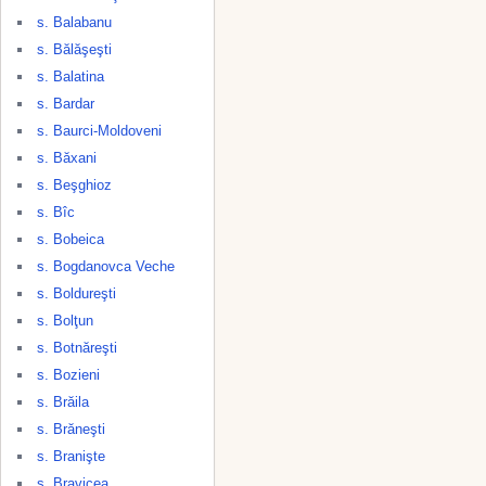
s. Balabanu
s. Bălăşeşti
s. Balatina
s. Bardar
s. Baurci-Moldoveni
s. Băxani
s. Beşghioz
s. Bîc
s. Bobeica
s. Bogdanovca Veche
s. Boldureşti
s. Bolţun
s. Botnăreşti
s. Bozieni
s. Brăila
s. Brăneşti
s. Branişte
s. Bravicea