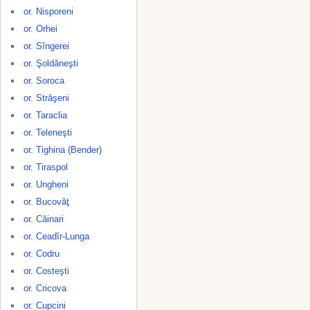
or. Nisporeni
or. Orhei
or. Sîngerei
or. Şoldăneşti
or. Soroca
or. Străşeni
or. Taraclia
or. Teleneşti
or. Tighina (Bender)
or. Tiraspol
or. Ungheni
or. Bucovăţ
or. Căinari
or. Ceadîr-Lunga
or. Codru
or. Costeşti
or. Cricova
or. Cupcini