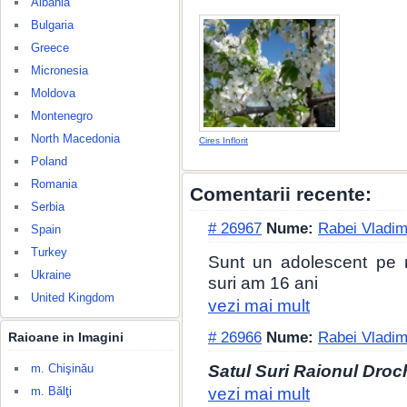
Albania
Bulgaria
Greece
Micronesia
Moldova
Montenegro
North Macedonia
Cires Inflorit
Poland
Romania
Comentarii recente:
Serbia
# 26967
Nume:
Rabei Vladim
Spain
Turkey
Sunt un adolescent pe 
Ukraine
suri am 16 ani
United Kingdom
vezi mai mult
# 26966
Nume:
Rabei Vladim
Raioane in Imagini
Satul Suri Raionul Droc
m. Chişinău
vezi mai mult
m. Bălţi