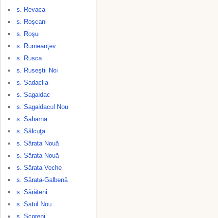
s. Revaca
s. Roşcani
s. Roşu
s. Rumeanţev
s. Rusca
s. Ruseştii Noi
s. Sadaclia
s. Sagaidac
s. Sagaidacul Nou
s. Saharna
s. Sălcuţa
s. Sărata Nouă
s. Sărata Nouă
s. Sărata Veche
s. Sărata-Galbenă
s. Sărăteni
s. Satul Nou
s. Scoreni