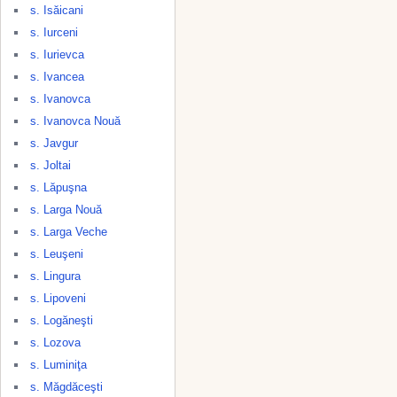
s. Isăicani
s. Iurceni
s. Iurievca
s. Ivancea
s. Ivanovca
s. Ivanovca Nouă
s. Javgur
s. Joltai
s. Lăpuşna
s. Larga Nouă
s. Larga Veche
s. Leuşeni
s. Lingura
s. Lipoveni
s. Logăneşti
s. Lozova
s. Luminiţa
s. Măgdăceşti