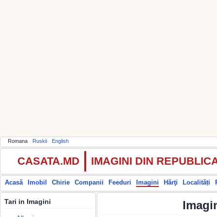
Romana
Ruskii
English
CASATA.MD
IMAGINI DIN REPUBLI
Acasă
Imobil
Chirie
Companii
Feeduri
Imagini
Hărţi
Localități
Tari in Imagini
Imagi