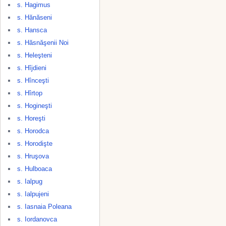
s. Hagimus
s. Hănăseni
s. Hansca
s. Hăsnăşenii Noi
s. Heleşteni
s. Hîjdieni
s. Hînceşti
s. Hîrtop
s. Hogineşti
s. Horeşti
s. Horodca
s. Horodişte
s. Hruşova
s. Hulboaca
s. Ialpug
s. Ialpujeni
s. Iasnaia Poleana
s. Iordanovca