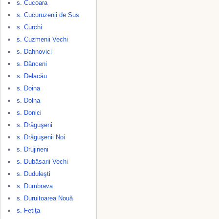
s. Cucoara
s. Cucuruzenii de Sus
s. Curchi
s. Cuzmenii Vechi
s. Dahnovici
s. Dănceni
s. Delacău
s. Doina
s. Dolna
s. Donici
s. Drăguşeni
s. Drăguşenii Noi
s. Drujineni
s. Dubăsarii Vechi
s. Duduleşti
s. Dumbrava
s. Duruitoarea Nouă
s. Fetiţa