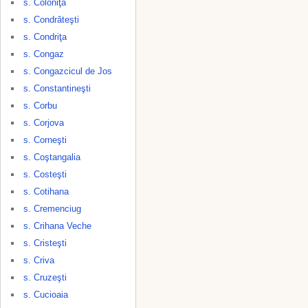
s. Coloniţa
s. Condrăteşti
s. Condriţa
s. Congaz
s. Congazcicul de Jos
s. Constantineşti
s. Corbu
s. Corjova
s. Corneşti
s. Coştangalia
s. Costeşti
s. Cotihana
s. Cremenciug
s. Crihana Veche
s. Cristeşti
s. Criva
s. Cruzeşti
s. Cucioaia