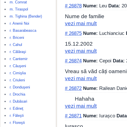
m. Comrat
# 26878
Nume:
Leu
Data:
20
m. Tiraspol
Nume de familie
m. Tighina (Bender)
vezi mai mult
r. Anenii Noi
r. Basarabeasca
# 26875
Nume:
Luchianciuc
r. Briceni
15.12.2002
r. Cahul
vezi mai mult
r. Călăraşi
r. Cantemir
# 26874
Nume:
Cepoi
Data:
r. Căuşeni
Vreau să văd câți oameni
r. Cimişlia
vezi mai mult
r. Criuleni
r. Donduşeni
# 26872
Nume:
Railean Dani
r. Drochia
Hahaha
r. Dubăsari
vezi mai mult
r. Edineţ
# 26871
Nume:
Iurașco
Data
r. Făleşti
r. Floreşti
Iurașco