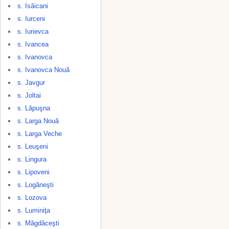
s. Isăicani
s. Iurceni
s. Iurievca
s. Ivancea
s. Ivanovca
s. Ivanovca Nouă
s. Javgur
s. Joltai
s. Lăpuşna
s. Larga Nouă
s. Larga Veche
s. Leuşeni
s. Lingura
s. Lipoveni
s. Logăneşti
s. Lozova
s. Luminiţa
s. Măgdăceşti