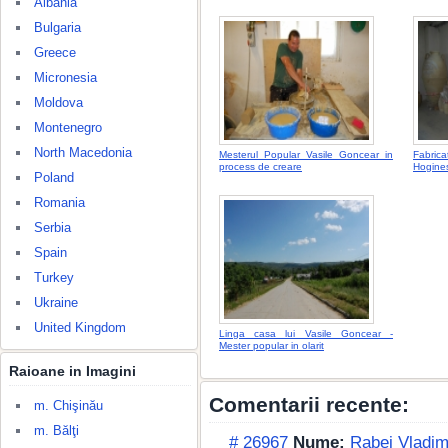
Albania
Bulgaria
Greece
Micronesia
Moldova
Montenegro
North Macedonia
Mesterul Popular Vasile Goncear in
Fabrica
process de creare
Hogines
Poland
Romania
Serbia
Spain
Turkey
Ukraine
United Kingdom
Linga casa lui Vasile Goncear -
Mester popular in olarit
Raioane in Imagini
Comentarii recente:
m. Chişinău
m. Bălţi
# 26967
Nume:
Rabei Vladim