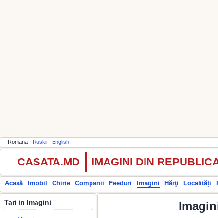
Romana
Ruskii
English
CASATA.MD
IMAGINI DIN REPUBLI
Acasă
Imobil
Chirie
Companii
Feeduri
Imagini
Hărţi
Localități
Tari in Imagini
Imagin