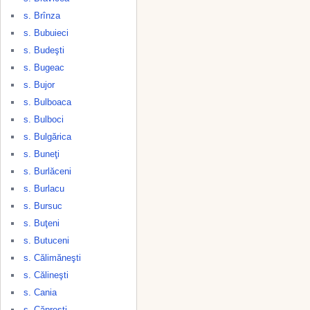
s. Brînza
s. Bubuieci
s. Budeşti
s. Bugeac
s. Bujor
s. Bulboaca
s. Bulboci
s. Bulgărica
s. Buneţi
s. Burlăceni
s. Burlacu
s. Bursuc
s. Buţeni
s. Butuceni
s. Călimăneşti
s. Călineşti
s. Cania
s. Căpreşti