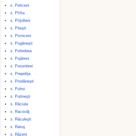
s. Peticeni
s. Pîrîta
s. Pîrjolteni
s. Piteşti
s. Pivniceni
s. Pogăneşti
s. Pohrebea
s. Pojăreni
s. Porumbrei
s. Prepeliţa
s. Prodăneşti
s. Puhoi
s. Putineşti
s. Răciula
s. Racovăţ
s. Răculeşti
s. Ratuş
s. Răzeni