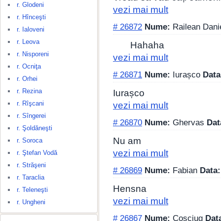
r. Glodeni
vezi mai mult
r. Hînceşti
# 26872
Nume:
Railean Dani
r. Ialoveni
r. Leova
Hahaha
r. Nisporeni
vezi mai mult
r. Ocniţa
# 26871
Nume:
Iurașco
Data
r. Orhei
r. Rezina
Iurașco
r. Rîşcani
vezi mai mult
r. Sîngerei
# 26870
Nume:
Ghervas
Dat
r. Şoldăneşti
Nu am
r. Soroca
vezi mai mult
r. Ştefan Vodă
r. Străşeni
# 26869
Nume:
Fabian
Data:
r. Taraclia
Hensna
r. Teleneşti
vezi mai mult
r. Ungheni
# 26867
Nume:
Coșciug
Dat