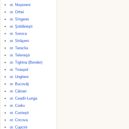
or. Nisporeni
or. Orhei
or. Sîngerei
or. Şoldăneşti
or. Soroca
or. Străşeni
or. Taraclia
or. Teleneşti
or. Tighina (Bender)
or. Tiraspol
or. Ungheni
or. Bucovăţ
or. Căinari
or. Ceadîr-Lunga
or. Codru
or. Costeşti
or. Cricova
or. Cupcini