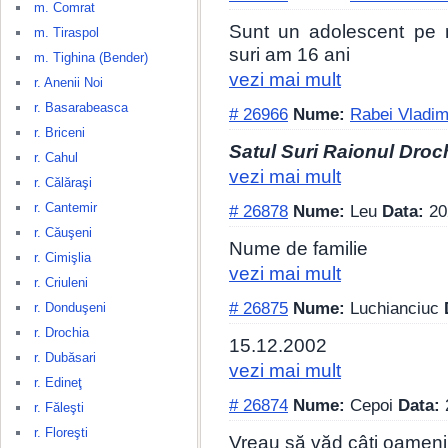
m. Comrat
Sunt un adolescent pe 
m. Tiraspol
suri am 16 ani
m. Tighina (Bender)
vezi mai mult
r. Anenii Noi
r. Basarabeasca
# 26966
Nume:
Rabei Vladim
r. Briceni
Satul Suri Raionul Droc
r. Cahul
vezi mai mult
r. Călăraşi
r. Cantemir
# 26878
Nume:
Leu
Data:
20
r. Căuşeni
Nume de familie
r. Cimişlia
vezi mai mult
r. Criuleni
# 26875
Nume:
Luchianciuc
r. Donduşeni
r. Drochia
15.12.2002
r. Dubăsari
vezi mai mult
r. Edineţ
# 26874
Nume:
Cepoi
Data:
r. Făleşti
r. Floreşti
Vreau să văd câți oameni