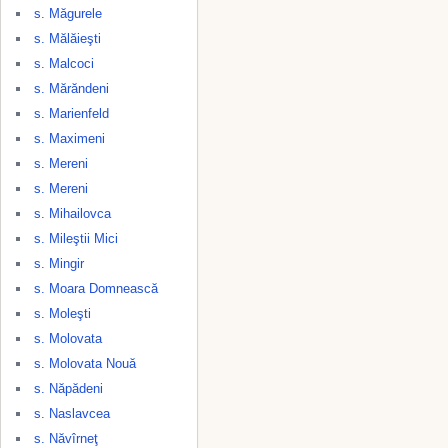
s. Măgurele
s. Mălăieşti
s. Malcoci
s. Mărăndeni
s. Marienfeld
s. Maximeni
s. Mereni
s. Mereni
s. Mihailovca
s. Mileştii Mici
s. Mingir
s. Moara Domnească
s. Moleşti
s. Molovata
s. Molovata Nouă
s. Năpădeni
s. Naslavcea
s. Năvîrneţ