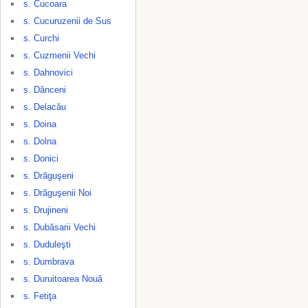
s. Cucoara
s. Cucuruzenii de Sus
s. Curchi
s. Cuzmenii Vechi
s. Dahnovici
s. Dănceni
s. Delacău
s. Doina
s. Dolna
s. Donici
s. Drăguşeni
s. Drăguşenii Noi
s. Drujineni
s. Dubăsarii Vechi
s. Duduleşti
s. Dumbrava
s. Duruitoarea Nouă
s. Fetiţa