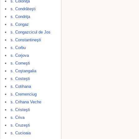
s. Coloniţa
s. Condrăteşti
s. Condriţa
s. Congaz
s. Congazcicul de Jos
s. Constantineşti
s. Corbu
s. Corjova
s. Corneşti
s. Coştangalia
s. Costeşti
s. Cotihana
s. Cremenciug
s. Crihana Veche
s. Cristeşti
s. Criva
s. Cruzeşti
s. Cucioaia