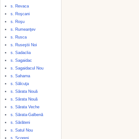
s. Revaca
s. Roşcani
s. Roşu
s. Rumeanţev
s. Rusca
s. Ruseştii Noi
s. Sadaclia
s. Sagaidac
s. Sagaidacul Nou
s. Saharna
s. Sălcuţa
s. Sărata Nouă
s. Sărata Nouă
s. Sărata Veche
s. Sărata-Galbenă
s. Sărăteni
s. Satul Nou
s. Scoreni