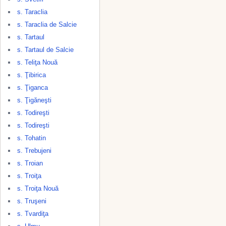
s. Taraclia
s. Taraclia de Salcie
s. Tartaul
s. Tartaul de Salcie
s. Teliţa Nouă
s. Ţibirica
s. Ţiganca
s. Ţigăneşti
s. Todireşti
s. Todireşti
s. Tohatin
s. Trebujeni
s. Troian
s. Troiţa
s. Troiţa Nouă
s. Truşeni
s. Tvardiţa