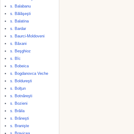
s. Balabanu
s. Bălăşeşti
s. Balatina
s. Bardar
s. Baurci-Moldoveni
s. Băxani
s. Beşghioz
s. Bîc
s. Bobeica
s. Bogdanovca Veche
s. Boldureşti
s. Bolţun
s. Botnăreşti
s. Bozieni
s. Brăila
s. Brăneşti
s. Branişte
s. Bravicea