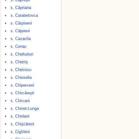
s. Căpriana
s. Carabetovca
s. Cărpineni
s. Căţeleni
s. Cazaclia
s. Cenac
s. Cheltuitori
s. Chetriş
s. Chetrosu
s. Chioselia
s. Chiperceni
s. Chircăieşti
s. Chircani
s. Chiriet-Lunga
s. Chirileni
s. Chişcăreni
s. Cigîrleni