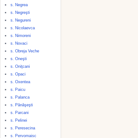
s. Negrea
s. Negreşti
s. Negureni
s. Nicolaevca
s. Nimoreni
s. Novaci
s. Obreja Veche
s. Oneşti
s. Oniţcani
s. Opaci
s. Oxentea
s. Paicu
s. Palanca
s. Pănăşeşti
s. Parcani
s. Pelinei
s. Peresecina
s. Pervomaisc