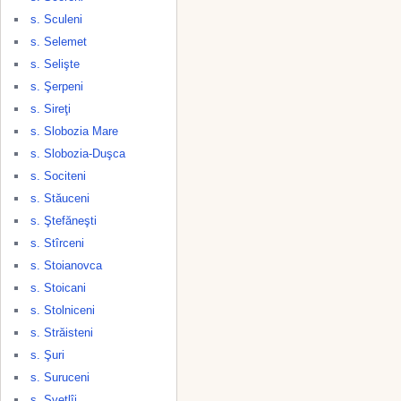
s. Sculeni
s. Selemet
s. Selişte
s. Şerpeni
s. Sireţi
s. Slobozia Mare
s. Slobozia-Duşca
s. Sociteni
s. Stăuceni
s. Ştefăneşti
s. Stîrceni
s. Stoianovca
s. Stoicani
s. Stolniceni
s. Străisteni
s. Şuri
s. Suruceni
s. Svetlîi