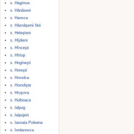
s. Hagimus
s. Hănăseni
s. Hansca
s. Hăsnăşenii Noi
s. Heleşteni
s. Hîjdieni
s. Hînceşti
s. Hîrtop
s. Hogineşti
s. Horeşti
s. Horodca
s. Horodişte
s. Hruşova
s. Hulboaca
s. Ialpug
s. Ialpujeni
s. Iasnaia Poleana
s. Iordanovca