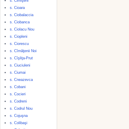
s. Cimişeni
s. Cioara
s. Ciobalaccia
s. Ciobanca
s. Ciolacu Nou
s. Ciopleni
s. Ciorescu
s. Cîrnăţenii Noi
s. Cîşliţa-Prut
s. Ciuciuleni
s. Ciumai
s. Cneazevca
s. Cobani
s. Cocieri
s. Codreni
s. Codrul Nou
s. Cojuşna
s. Colibaşi