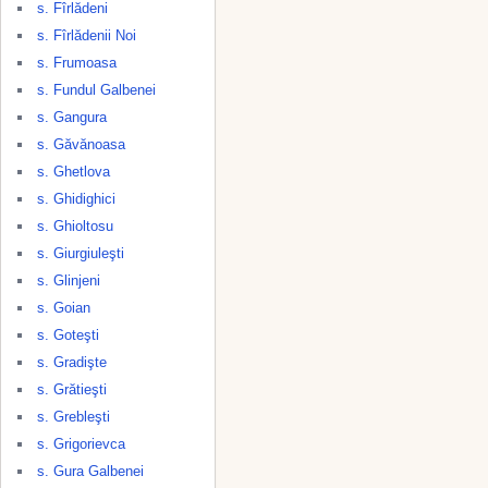
s. Fîrlădeni
s. Fîrlădenii Noi
s. Frumoasa
s. Fundul Galbenei
s. Gangura
s. Găvănoasa
s. Ghetlova
s. Ghidighici
s. Ghioltosu
s. Giurgiuleşti
s. Glinjeni
s. Goian
s. Goteşti
s. Gradişte
s. Grătieşti
s. Grebleşti
s. Grigorievca
s. Gura Galbenei