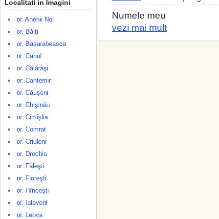
Localitati in Imagini
Numele meu
or. Anenii Noi
vezi mai mult
or. Bălţi
or. Basarabeasca
or. Cahul
or. Călăraşi
or. Cantemir
or. Căuşeni
or. Chişinău
or. Cimişlia
or. Comrat
or. Criuleni
or. Drochia
or. Făleşti
or. Floreşti
or. Hînceşti
or. Ialoveni
or. Leova