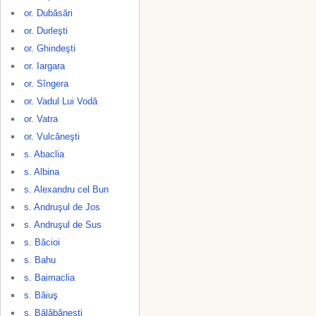
or. Dubăsări
or. Durleşti
or. Ghindeşti
or. Iargara
or. Sîngera
or. Vadul Lui Vodă
or. Vatra
or. Vulcăneşti
s. Abaclia
s. Albina
s. Alexandru cel Bun
s. Andruşul de Jos
s. Andruşul de Sus
s. Băcioi
s. Bahu
s. Baimaclia
s. Băiuş
s. Bălăbăneşti