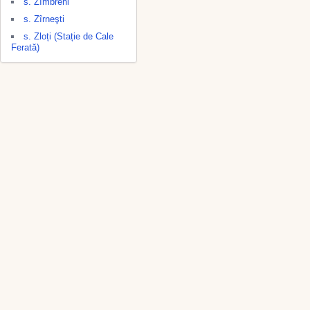
s. Zîmbreni
s. Zîrneşti
s. Zloți (Stație de Cale
Ferată)