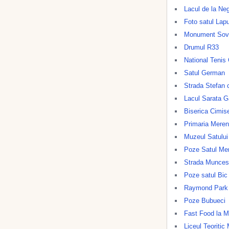
Lacul de la Ne
Foto satul Lap
Monument Sove
Drumul R33
National Tenis
Satul German
Strada Stefan 
Lacul Sarata G
Biserica Cimis
Primaria Meren
Muzeul Satului
Poze Satul Me
Strada Munces
Poze satul Bic
Raymond Park
Poze Bubueci
Fast Food la M
Liceul Teoritic