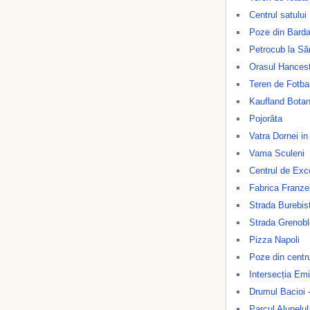
Centrul satului
Poze din Barda
Petrocub la Să
Orasul Hancest
Teren de Fotbal
Kaufland Botan
Pojorâta
Vatra Dornei i
Vama Sculeni
Centrul de Exce
Fabrica Franze
Strada Burebis
Strada Grenobl
Pizza Napoli
Poze din centru
Intersecția Em
Drumul Bacioi 
Parcul Alunelul