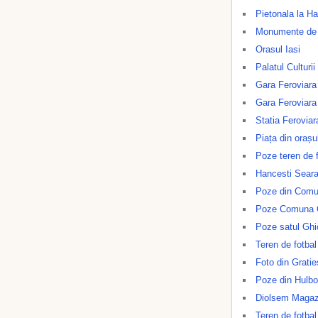
Pietonala la Ha
Monumente de A
Orasul Iasi
Palatul Culturii
Gara Feroviara
Gara Feroviara
Statia Feroviar
Piața din orașul
Poze teren de f
Hancesti Sear
Poze din Comu
Poze Comuna 
Poze satul Ghi
Teren de fotba
Foto din Gratie
Poze din Hulb
Diolsem Magazi
Teren de fotbal