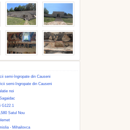
ricii semi-îngropate din Causeni
ricii semi-îngropate din Causeni
latie noi
 Sagaidac
i G122.1
L580 Satul Nou
elemet
islia - Mihailovca