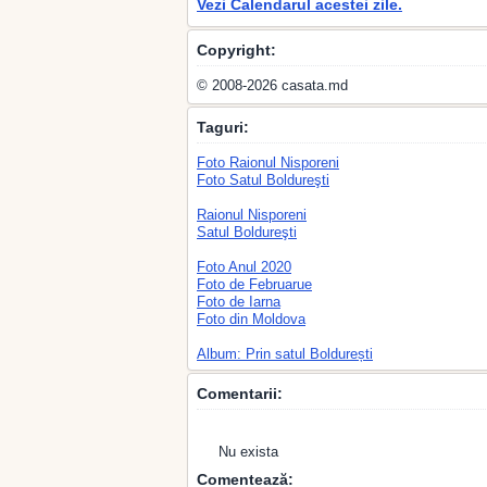
Vezi Calendarul acestei zile.
Copyright:
© 2008-2026 casata.md
Taguri:
Foto Raionul Nisporeni
Foto Satul Boldureşti
Raionul Nisporeni
Satul Boldureşti
Foto Anul 2020
Foto de Februarue
Foto de Iarna
Foto din Moldova
Album: Prin satul Boldurești
Comentarii:
Nu exista
Comentează: