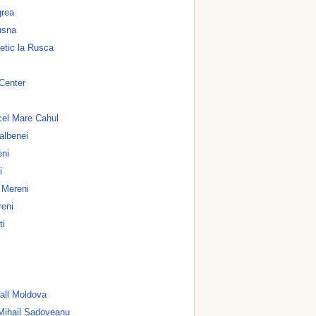
grea
usna
tic la Rusca
 Center
cel Mare Cahul
albenei
eni
i
 Mereni
reni
ti
all Moldova
 Mihail Sadoveanu