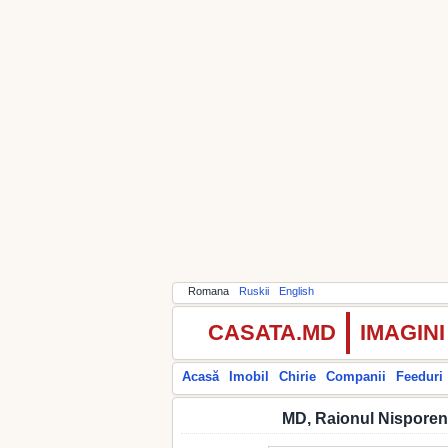
Romana
Ruskii
English
CASATA.MD
IMAGIN
Acasă
Imobil
Chirie
Companii
Feeduri
MD, Raionul Nisporeni