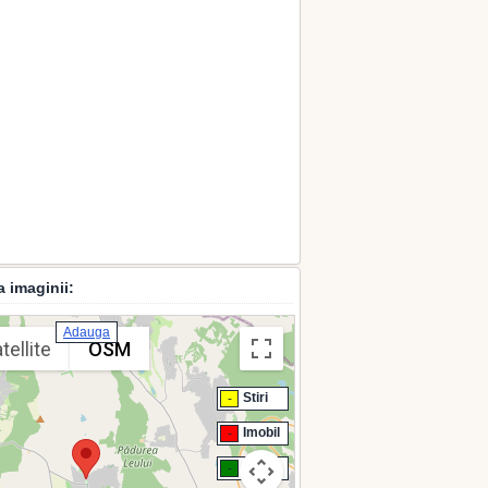
a imaginii:
Adauga
tellite
OSM
Stiri
-
Imobil
-
Chirie
-