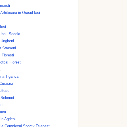
ncesti
rhitecura in Orasul Iasi
 Iasi
 Iasi, Socola
 Ungheni
a Straseni
 Florești
otbal Florești
a
na Tiganca
Cucoara
oltosu
l Selemet
sti
oaca
n Agricol
 la Complexul Sportiv Telenești