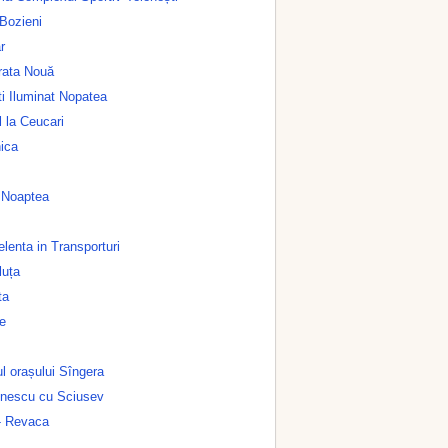
 Bozieni
r
rata Nouă
i Iluminat Nopatea
 la Ceucari
ica
n Noaptea
lenta in Transporturi
luța
ta
e
l orașului Sîngera
inescu cu Sciusev
- Revaca