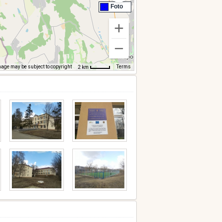
Foto
-
age may be subject to copyright
Terms
2 km