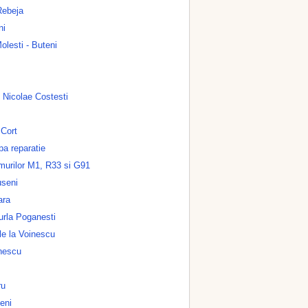
Rebeja
ni
lesti - Buteni
l Nicolae Costesti
Cort
a reparatie
umurilor M1, R33 si G91
useni
ara
urla Poganesti
le la Voinescu
nescu
ru
eni