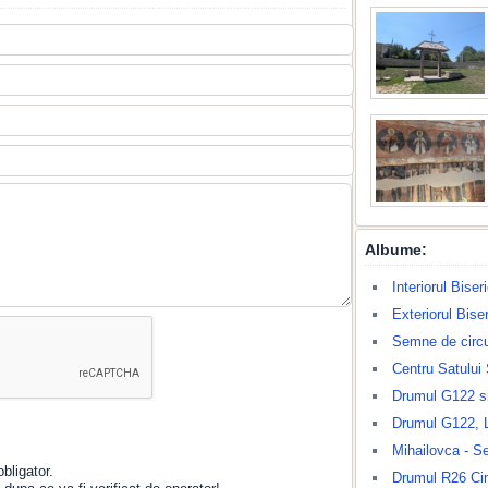
Albume:
Interiorul Bise
Exteriorul Bise
Semne de circu
Centru Satului
Drumul G122 s
Drumul G122, 
Mihailovca - S
bligator.
Drumul R26 Cim