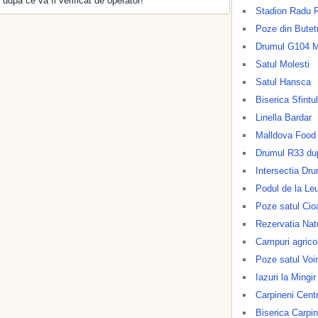
 dupa ce va fi verificat de operator!
Stadion Radu 
Poze din Butet
Drumul G104 Mo
Satul Molesti
Satul Hansca
Biserica Sfintu
Linella Bardar
Malldova Food 
Drumul R33 dup
Intersectia Dr
Podul de la Le
Poze satul Cio
Rezervatia Nat
Campuri agrico
Poze satul Voi
Iazuri la Mingir
Carpineni Cent
Biserica Carpin