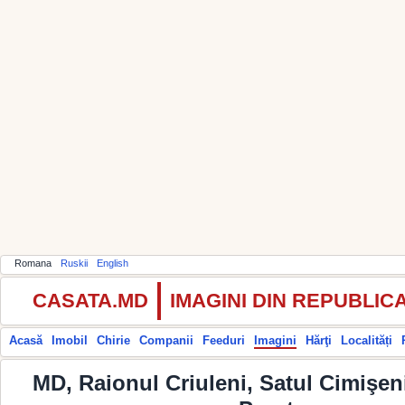
Romana
Ruskii
English
CASATA.MD
IMAGINI DIN REPUBLI
Acasă
Imobil
Chirie
Companii
Feeduri
Imagini
Hărţi
Localități
MD, Raionul Criuleni, Satul Cimişeni