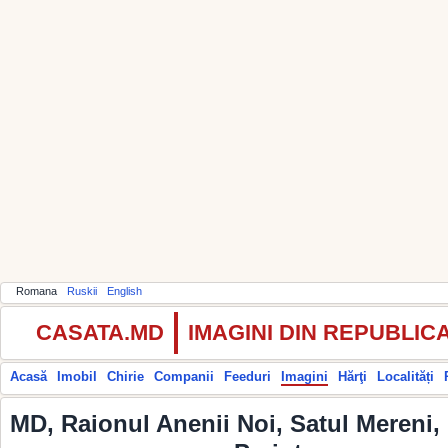
Romana
Ruskii
English
CASATA.MD
IMAGINI DIN REPUBLI
Acasă
Imobil
Chirie
Companii
Feeduri
Imagini
Hărţi
Localități
MD, Raionul Anenii Noi, Satul Mereni