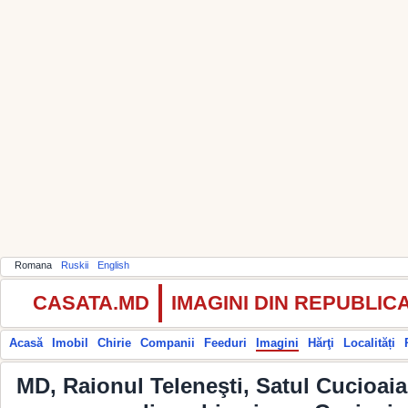
Romana
Ruskii
English
CASATA.MD
IMAGINI DIN REPUBLI
Acasă
Imobil
Chirie
Companii
Feeduri
Imagini
Hărţi
Localități
MD, Raionul Teleneşti, Satul Cucioa