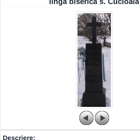
linga biserica s. Cucioaia
Descriere: