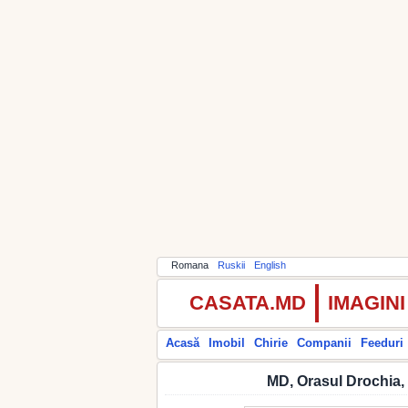
Romana
Ruskii
English
CASATA.MD
IMAGIN
Acasă
Imobil
Chirie
Companii
Feeduri
MD, Orasul Drochia, 