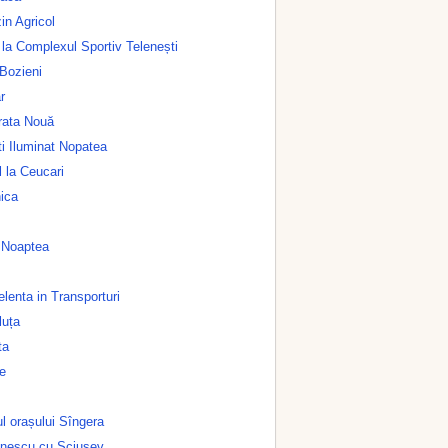
n Agricol
 la Complexul Sportiv Telenești
 Bozieni
r
rata Nouă
i Iluminat Nopatea
 la Ceucari
ica
n Noaptea
lenta in Transporturi
luța
ta
e
l orașului Sîngera
inescu cu Sciusev