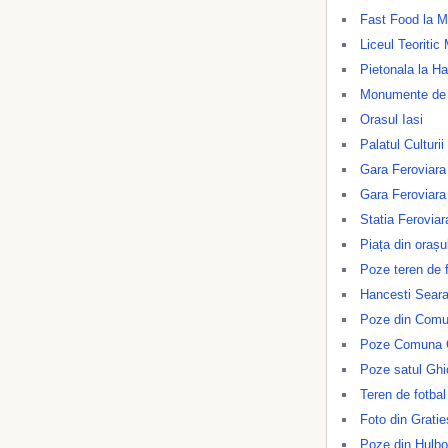
Fast Food la M
Liceul Teoritic
Pietonala la Ha
Monumente de A
Orasul Iasi
Palatul Culturii
Gara Feroviara
Gara Feroviara
Statia Feroviar
Piața din orașul
Poze teren de f
Hancesti Sear
Poze din Comu
Poze Comuna 
Poze satul Ghi
Teren de fotba
Foto din Gratie
Poze din Hulb