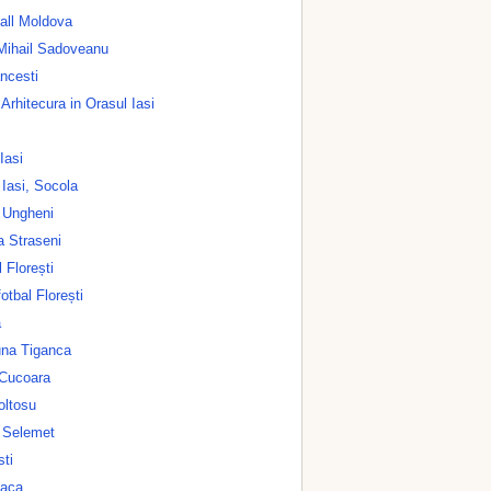
all Moldova
 Mihail Sadoveanu
ncesti
rhitecura in Orasul Iasi
 Iasi
 Iasi, Socola
 Ungheni
a Straseni
 Florești
otbal Florești
a
na Tiganca
Cucoara
oltosu
l Selemet
sti
oaca