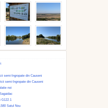
i
ricii semi-îngropate din Causeni
ricii semi-îngropate din Causeni
latie noi
 Sagaidac
i G122.1
L580 Satul Nou