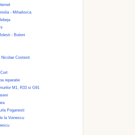
elemet
islia - Mihailovca
Rebeja
ni
lesti - Buteni
l Nicolae Costesti
Cort
a reparatie
umurilor M1, R33 si G91
useni
ara
urla Poganesti
le la Voinescu
nescu