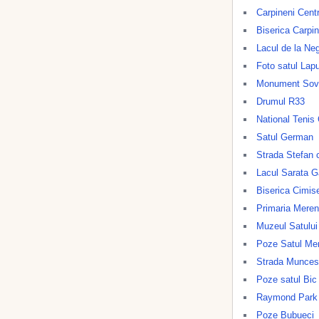
Carpineni Cent
Biserica Carpin
Lacul de la Ne
Foto satul Lap
Monument Sove
Drumul R33
National Tenis
Satul German
Strada Stefan 
Lacul Sarata G
Biserica Cimis
Primaria Meren
Muzeul Satului
Poze Satul Me
Strada Munces
Poze satul Bic
Raymond Park
Poze Bubueci