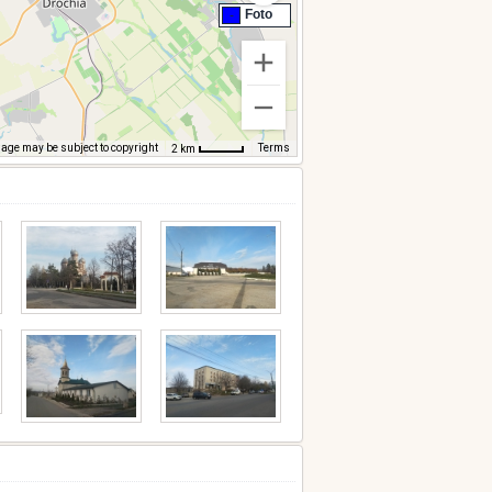
Foto
-
age may be subject to copyright
Terms
2 km