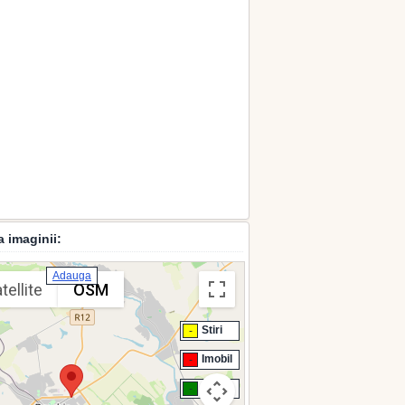
a imaginii:
Adauga
tellite
OSM
Stiri
-
Imobil
-
Chirie
-