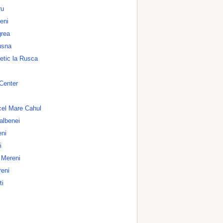
ru
eni
grea
usna
tic la Rusca
 Center
cel Mare Cahul
albenei
eni
i
 Mereni
reni
ti