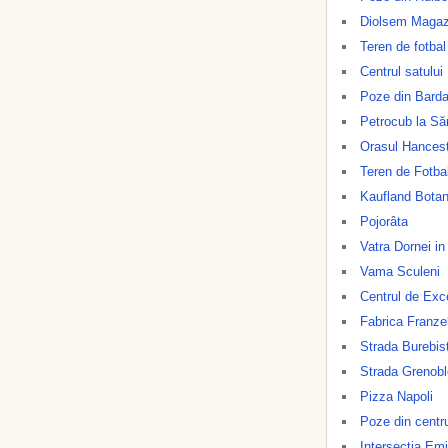
Diolsem Magazi
Teren de fotbal
Centrul satului
Poze din Barda
Petrocub la Să
Orasul Hancest
Teren de Fotbal
Kaufland Botan
Pojorâta
Vatra Dornei i
Vama Sculeni
Centrul de Exce
Fabrica Franze
Strada Burebis
Strada Grenobl
Pizza Napoli
Poze din centru
Intersecția Em