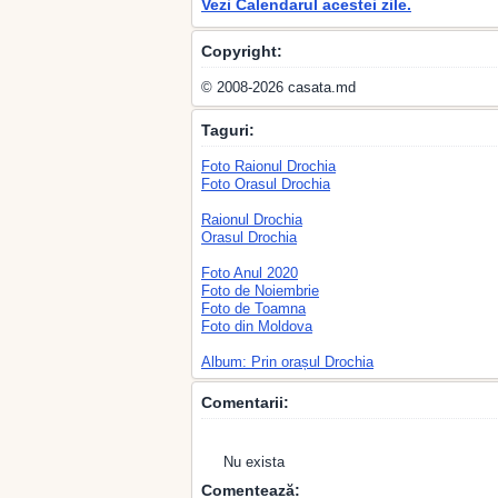
Vezi Calendarul acestei zile.
Copyright:
© 2008-2026 casata.md
Taguri:
Foto Raionul Drochia
Foto Orasul Drochia
Raionul Drochia
Orasul Drochia
Foto Anul 2020
Foto de Noiembrie
Foto de Toamna
Foto din Moldova
Album: Prin orașul Drochia
Comentarii:
Nu exista
Comentează: