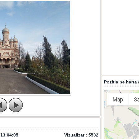
Pozitia pe harta 
Map
Sa
 13:04:05
.
Vizualizari:
5532