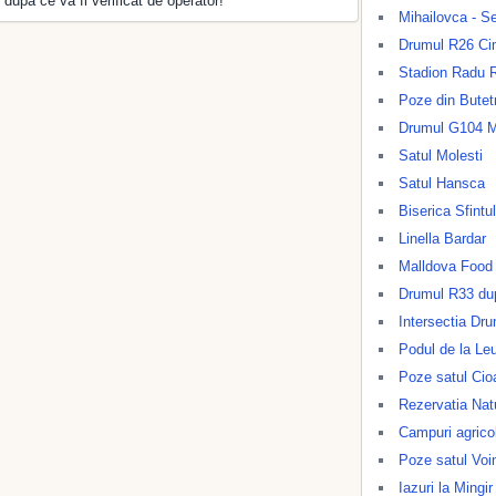
 dupa ce va fi verificat de operator!
Mihailovca - S
Drumul R26 Cim
Stadion Radu 
Poze din Butet
Drumul G104 Mo
Satul Molesti
Satul Hansca
Biserica Sfintu
Linella Bardar
Malldova Food 
Drumul R33 dup
Intersectia Dr
Podul de la Le
Poze satul Cio
Rezervatia Nat
Campuri agrico
Poze satul Voi
Iazuri la Mingir