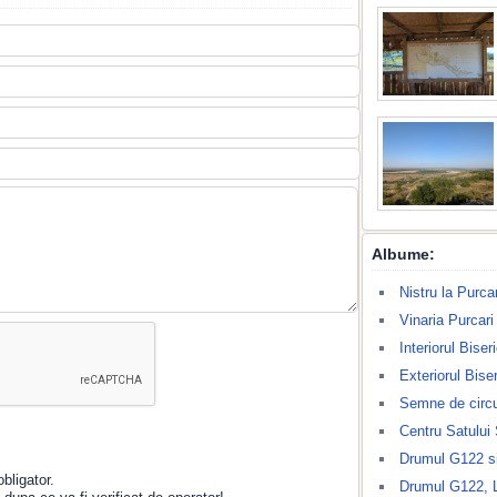
Albume:
Nistru la Purcar
Vinaria Purcari
Interiorul Bise
Exteriorul Bise
Semne de circu
Centru Satului
Drumul G122 s
bligator.
Drumul G122, 