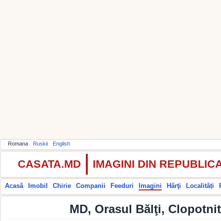
Romana
Ruskii
English
CASATA.MD
IMAGINI DIN REPUBLI
Acasă
Imobil
Chirie
Companii
Feeduri
Imagini
Hărţi
Localități
MD, Orasul Bălţi, Clopotni