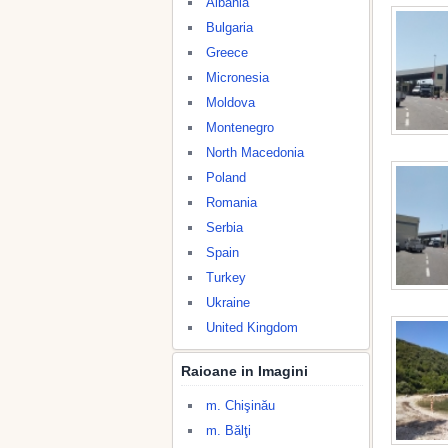
Albania
Bulgaria
Greece
Micronesia
Moldova
Montenegro
North Macedonia
Poland
Romania
Serbia
Spain
Turkey
Ukraine
United Kingdom
Raioane in Imagini
m. Chişinău
m. Bălţi