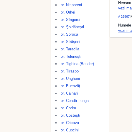
Hensna
or. Nisporeni
vezi ma
or. Orhei
# 26867
N
or. Sîngerei
Numele
or. Şoldăneşti
vezi ma
or. Soroca
or. Străşeni
or. Taraclia
or. Teleneşti
or. Tighina (Bender)
or. Tiraspol
or. Ungheni
or. Bucovăţ
or. Căinari
or. Ceadîr-Lunga
or. Codru
or. Costeşti
or. Cricova
or. Cupcini