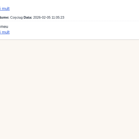
i mult
ume:
Coșciug
Data:
2026-02-05 11:05:23
 meu
i mult