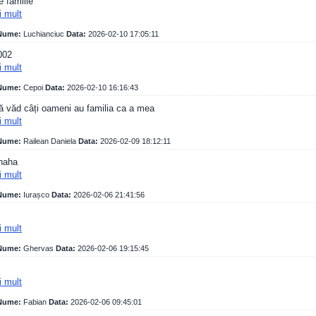
 familie
i mult
ume:
Luchianciuc
Data:
2026-02-10 17:05:11
002
i mult
ume:
Cepoi
Data:
2026-02-10 16:16:43
ă văd câți oameni au familia ca a mea
i mult
ume:
Railean Daniela
Data:
2026-02-09 18:12:11
aha
i mult
ume:
Iurașco
Data:
2026-02-06 21:41:56
i mult
ume:
Ghervas
Data:
2026-02-06 19:15:45
i mult
ume:
Fabian
Data:
2026-02-06 09:45:01