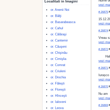
Nume de
Localitati in Imagini
vezi ma
or. Anenii Noi
# 26875
N
or. Bălţi
15.12.2
or. Basarabeasca
vezi ma
or. Cahul
# 26874
N
or. Călăraşi
Vreau s
or. Cantemir
vezi ma
or. Căuşeni
# 26872
N
or. Chişinău
Hah
or. Cimişlia
vezi ma
or. Comrat
# 26871
N
or. Criuleni
Iurașco
or. Drochia
vezi ma
or. Făleşti
# 26870
N
or. Floreşti
Nu am
or. Hînceşti
vezi ma
or. Ialoveni
# 26869
N
or. Leova