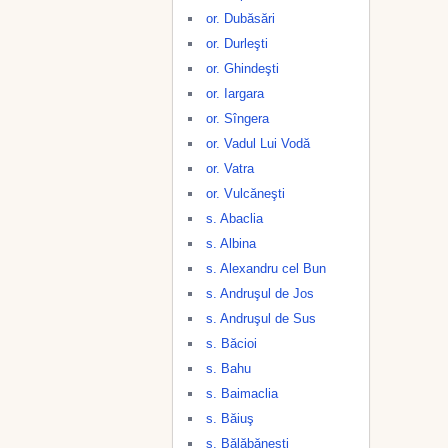
or. Dubăsări
or. Durleşti
or. Ghindeşti
or. Iargara
or. Sîngera
or. Vadul Lui Vodă
or. Vatra
or. Vulcăneşti
s. Abaclia
s. Albina
s. Alexandru cel Bun
s. Andruşul de Jos
s. Andruşul de Sus
s. Băcioi
s. Bahu
s. Baimaclia
s. Băiuş
s. Bălăbăneşti