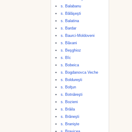
s. Balabanu
s. Bălăşeşti
s. Balatina
s. Bardar
s. Baurci-Moldoveni
s. Băxani
s. Beşghioz
s. Bîc
s. Bobeica
s. Bogdanovca Veche
s. Boldureşti
s. Bolţun
s. Botnăreşti
s. Bozieni
s. Brăila
s. Brăneşti
s. Branişte
s. Bravicea