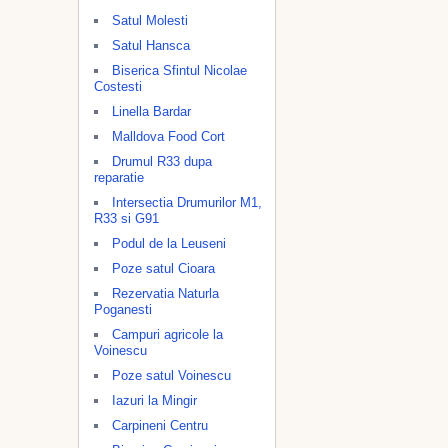
Satul Molesti
Satul Hansca
Biserica Sfintul Nicolae
Costesti
Linella Bardar
Malldova Food Cort
Drumul R33 dupa
reparatie
Intersectia Drumurilor M1,
R33 si G91
Podul de la Leuseni
Poze satul Cioara
Rezervatia Naturla
Poganesti
Campuri agricole la
Voinescu
Poze satul Voinescu
Iazuri la Mingir
Carpineni Centru