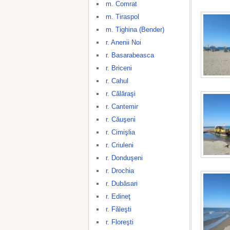
m. Comrat
m. Tiraspol
m. Tighina (Bender)
r. Anenii Noi
r. Basarabeasca
r. Briceni
r. Cahul
r. Călăraşi
r. Cantemir
r. Căuşeni
r. Cimişlia
r. Criuleni
r. Donduşeni
r. Drochia
r. Dubăsari
r. Edineţ
r. Făleşti
r. Floreşti