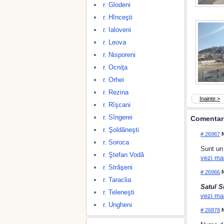
r. Glodeni
r. Hînceşti
r. Ialoveni
r. Leova
r. Nisporeni
r. Ocniţa
r. Orhei
r. Rezina
Inainte >
r. Rîşcani
r. Sîngerei
Comentari
r. Şoldăneşti
# 26967
N
r. Soroca
Sunt un
r. Ştefan Vodă
vezi ma
r. Străşeni
# 26966
N
r. Taraclia
Satul S
r. Teleneşti
vezi ma
r. Ungheni
# 26878
N