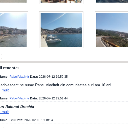
i recente:
ume:
Rabei Vladimir
Data:
2026-07-12 19:52:35
 adolescent pe nume Rabei Vladimir din comunitatea suri am 16 ani
i mult
ume:
Rabei Vladimir
Data:
2026-07-12 19:51:44
uri Raionul Drochia
i mult
ume:
Leu
Data:
2026-02-10 19:18:34