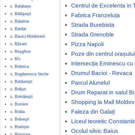
Centrul de Excelenta in 
s. Balabanu
s. Bălăşeşti
Fabrica Franzeluța
s. Balatina
Strada Burebista
s. Bardar
Strada Grenoble
s. Baurci-Moldoveni
Pizza Napoli
s. Băxani
s. Beşghioz
Poze din centrul orașulu
s. Bîc
Intersecția Eminescu cu
s. Bobeica
Drumul Bacioi - Revaca
s. Bogdanovca Veche
s. Boldureşti
Parcul Alunelul
s. Bolţun
Drum Reparat in satul Br
s. Botnăreşti
Shopping la Mall Moldov
s. Bozieni
Faleza din Galați
s. Brăila
s. Brăneşti
Liceul teoretic Constant
s. Branişte
Ocolul silvic Baius
s. Bravicea