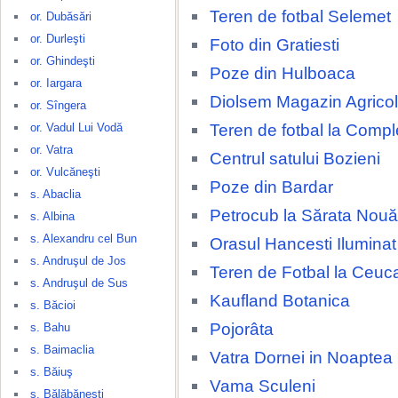
Teren de fotbal Selemet
or. Dubăsări
or. Durleşti
Foto din Gratiesti
or. Ghindeşti
Poze din Hulboaca
or. Iargara
Diolsem Magazin Agricol
or. Sîngera
Teren de fotbal la Compl
or. Vadul Lui Vodă
or. Vatra
Centrul satului Bozieni
or. Vulcăneşti
Poze din Bardar
s. Abaclia
Petrocub la Sărata Nouă
s. Albina
s. Alexandru cel Bun
Orasul Hancesti Ilumina
s. Andruşul de Jos
Teren de Fotbal la Ceuca
s. Andruşul de Sus
Kaufland Botanica
s. Băcioi
Pojorâta
s. Bahu
s. Baimaclia
Vatra Dornei in Noaptea
s. Băiuş
Vama Sculeni
s. Bălăbăneşti