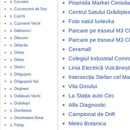
s. Cucoara
Piramida Market Cimislia
s. Cucuruzenii de Sus
Centrul Satului Grădiște
s. Curchi
Foto satul Iurievka
s. Cuzmenii Vechi
Parcare pe traseul M3 Ch
s. Dahnovici
s. Dănceni
Parcare pe traseul M3 Ch
s. Delacău
Ceramall
s. Doina
Colegiul Industrial Comr
s. Dolna
Linia Electrică Vulcăneșt
s. Donici
s. Drăguşeni
Intersecția Stefan cel M
s. Drăguşenii Noi
Vila Dorului
s. Drujineni
La Stația auto Circ
s. Dubăsarii Vechi
s. Duduleşti
Alfa Diagnostic
s. Dumbrava
Campionat de Drift
s. Duruitoarea Nouă
Metro Botanica
s. Fetiţa