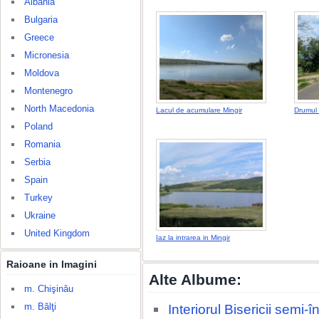
Albania
Bulgaria
Greece
Micronesia
Moldova
Montenegro
North Macedonia
Lacul de acumulare Mingir
Drumul 
Poland
Romania
Serbia
Spain
Turkey
Ukraine
United Kingdom
Iaz la intrarea in Mingir
Raioane in Imagini
Alte Albume:
m. Chişinău
m. Bălţi
Interiorul Bisericii semi