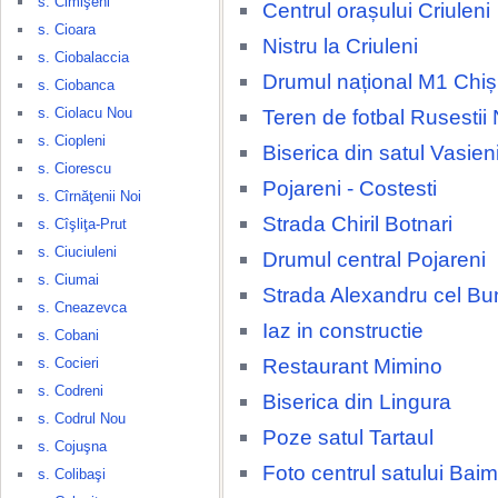
s. Cimişeni
Centrul orașului Criuleni
s. Cioara
Nistru la Criuleni
s. Ciobalaccia
Drumul național M1 Chiși
s. Ciobanca
s. Ciolacu Nou
Teren de fotbal Rusestii 
s. Ciopleni
Biserica din satul Vasien
s. Ciorescu
Pojareni - Costesti
s. Cîrnăţenii Noi
Strada Chiril Botnari
s. Cîşliţa-Prut
s. Ciuciuleni
Drumul central Pojareni
s. Ciumai
Strada Alexandru cel Bu
s. Cneazevca
Iaz in constructie
s. Cobani
Restaurant Mimino
s. Cocieri
s. Codreni
Biserica din Lingura
s. Codrul Nou
Poze satul Tartaul
s. Cojuşna
Foto centrul satului Baim
s. Colibaşi