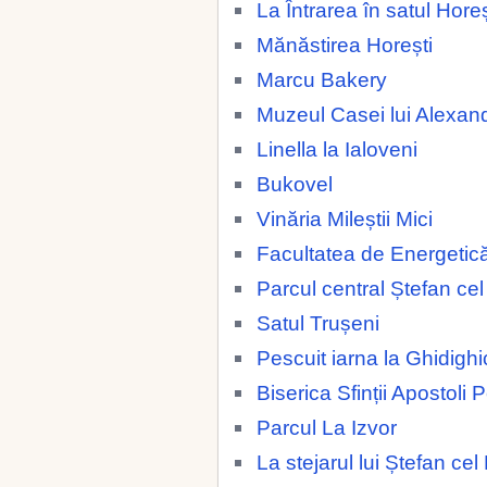
La Întrarea în satul Horeș
Mănăstirea Horești
Marcu Bakery
Muzeul Casei lui Alexan
Linella la Ialoveni
Bukovel
Vinăria Mileștii Mici
Facultatea de Energetic
Parcul central Ștefan ce
Satul Trușeni
Pescuit iarna la Ghidighi
Biserica Sfinții Apostoli 
Parcul La Izvor
La stejarul lui Ștefan ce