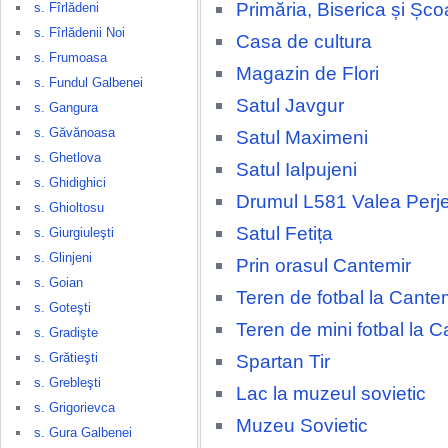
Primăria, Biserica și Șco
s. Fîrlădeni
s. Fîrlădenii Noi
Casa de cultura
s. Frumoasa
Magazin de Flori
s. Fundul Galbenei
Satul Javgur
s. Gangura
s. Găvănoasa
Satul Maximeni
s. Ghetlova
Satul Ialpujeni
s. Ghidighici
Drumul L581 Valea Perjei
s. Ghioltosu
Satul Fetița
s. Giurgiuleşti
s. Glinjeni
Prin orasul Cantemir
s. Goian
Teren de fotbal la Cante
s. Goteşti
Teren de mini fotbal la C
s. Gradişte
s. Grătieşti
Spartan Tir
s. Grebleşti
Lac la muzeul sovietic
s. Grigorievca
Muzeu Sovietic
s. Gura Galbenei