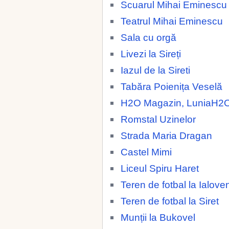
Scuarul Mihai Eminescu
Teatrul Mihai Eminescu
Sala cu orgă
Livezi la Sireți
Iazul de la Sireti
Tabăra Poienița Veselă
H2O Magazin, LuniaH2
Romstal Uzinelor
Strada Maria Dragan
Castel Mimi
Liceul Spiru Haret
Teren de fotbal la Ialoven
Teren de fotbal la Siret
Munții la Bukovel