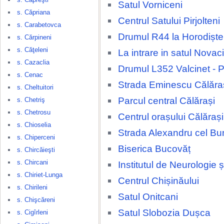
Satul Vorniceni
s. Căpriana
Centrul Satului Pirjolteni
s. Carabetovca
Drumul R44 la Horodiște
s. Cărpineni
s. Căţeleni
La intrare in satul Novaci
s. Cazaclia
Drumul L352 Valcinet - P
s. Cenac
Strada Eminescu Călăra
s. Cheltuitori
Parcul central Călărași
s. Chetriş
s. Chetrosu
Centrul orașului Călărași
s. Chioselia
Strada Alexandru cel Bu
s. Chiperceni
Biserica Bucovăț
s. Chircăieşti
s. Chircani
Institutul de Neurologie 
s. Chiriet-Lunga
Centrul Chișinăului
s. Chirileni
Satul Onitcani
s. Chişcăreni
Satul Slobozia Dușca
s. Cigîrleni