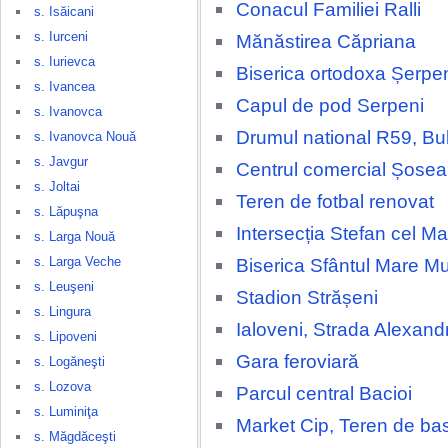
Conacul Familiei Ralli
s. Isăicani
s. Iurceni
Mănăstirea Căpriana
s. Iurievca
Biserica ortodoxa Șerpe
s. Ivancea
Capul de pod Serpeni
s. Ivanovca
Drumul national R59, Bu
s. Ivanovca Nouă
s. Javgur
Centrul comercial Șosea
s. Joltai
Teren de fotbal renovat
s. Lăpuşna
Intersecția Stefan cel Ma
s. Larga Nouă
s. Larga Veche
Biserica Sfântul Mare M
s. Leuşeni
Stadion Strășeni
s. Lingura
Ialoveni, Strada Alexand
s. Lipoveni
Gara feroviară
s. Logăneşti
s. Lozova
Parcul central Bacioi
s. Luminiţa
Market Cip, Teren de ba
s. Măgdăceşti