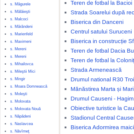
Teren de fotbal la Bacioi
s. Măgurele
Strada Soarelui după rec
s. Mălăieşti
s. Malcoci
Biserica din Danceni
s. Mărăndeni
Centrul satului Suruceni
s. Marienfeld
Biserica in construcție Sfi
s. Maximeni
s. Mereni
Teren de fotbal Dacia Bu
s. Mereni
Teren de fotbal la Coloni
s. Mihailovca
Strada Armenească
s. Mileştii Mici
Drumul national R30 Tro
s. Mingir
s. Moara Domnească
Mănăstirea Marta și Mar
s. Moleşti
Drumul Causeni - Hagi
s. Molovata
Obiective turistice la Ca
s. Molovata Nouă
s. Năpădeni
Stadionul Central Cause
s. Naslavcea
Biserica Adormirea maic
s. Năvîrneţ