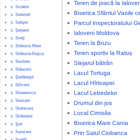
Teren de joacă la Ialove
s. Sculeni
Biserica Sfântul Vasile c
s. Selemet
Parcul Inspectoratului G
s. Selişte
s. Şerpeni
Ialoveni Moldova
s. Sireţi
Teren la Bozu
s. Slobozia Mare
Teren sportiv la Ratuș
s. Slobozia-Duşca
s. Sociteni
Stejarul bătrân
s. Stăuceni
Lacul Tortuga
s. Ştefăneşti
Lacul Hîrtoapei
s. Stîrceni
Lacul Lebedelor
s. Stoianovca
s. Stoicani
Drumul din jos
s. Stolniceni
Local Cimislia
s. Străisteni
Biserica Mare Cania
s. Şuri
s. Suruceni
Prin Satul Ciobanca
s. Svetlîi