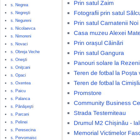
Prin satul Zaim
s. Negrea
Fotografii prin satul Sălc
s. Negreşti
s. Negureni
Prin satul Carnatenii Noi
s. Nicolaevca
Casa muzeu Alexei Mate
s. Nimoreni
Prin orașul Căinări
s. Novaci
s. Obreja Veche
Prin satul Gangura
s. Oneşti
Panouri solare la Rezeni
s. Oniţcani
Teren de fotbal la Poșta
s. Opaci
Teren de fotbal la Cimișli
s. Oxentea
s. Paicu
Promstore
s. Palanca
Community Business Ce
s. Pănăşeşti
Strada Testemiteau
s. Parcani
Drumul M2 Chișinău - Ia
s. Pelinei
s. Peresecina
Memorial Victimelor Fas
s. Pervomaisc