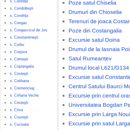
s. Coloniţa
Poze satul Chiselia
s. Condrăteşti
Drumuri din Chioselia
s. Condriţa
Terenuri de joaca Costa
s. Congaz
Poze din Costangalia
s. Congazcicul de Jos
s. Constantineşti
Excursie satul Doina
s. Corbu
Drumul de la Iasnaia Po
s. Corjova
Satul Rumeanțev
s. Corneşti
s. Coştangalia
Drumul local L621/G134
s. Costeşti
Excursie satul Constanti
s. Cotihana
Centrul Satului Baurci M
s. Cremenciug
Excursie prin centrul ora
s. Crihana Veche
s. Cristeşti
Universitatea Bogdan Pe
s. Criva
Excursie prin Larga Nou
s. Cruzeşti
Excursie prin satul Larg
s. Cucioaia