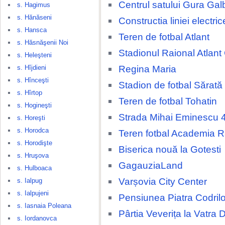
Centrul satului Gura Gal
s. Hagimus
s. Hănăseni
Constructia liniei electri
s. Hansca
Teren de fotbal Atlant
s. Hăsnăşenii Noi
Stadionul Raional Atlant
s. Heleşteni
Regina Maria
s. Hîjdieni
s. Hînceşti
Stadion de fotbal Sărat
s. Hîrtop
Teren de fotbal Tohatin
s. Hogineşti
Strada Mihai Eminescu 
s. Horeşti
s. Horodca
Teren fotbal Academia 
s. Horodişte
Biserica nouă la Gotesti
s. Hruşova
GagauziaLand
s. Hulboaca
Varșovia City Center
s. Ialpug
s. Ialpujeni
Pensiunea Piatra Codrilo
s. Iasnaia Poleana
Pârtia Veverița la Vatra 
s. Iordanovca