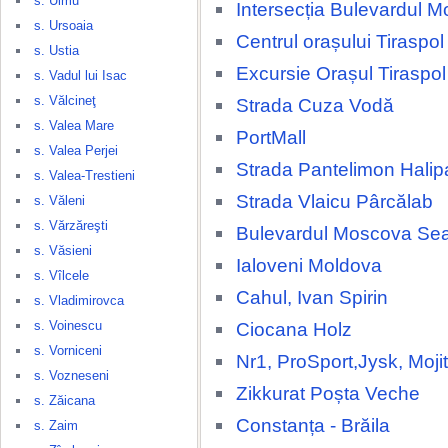
s. Ulmu
Intersecția Bulevardul
s. Ursoaia
Centrul orașului Tiraspol
s. Ustia
Excursie Orașul Tiraspol
s. Vadul lui Isac
s. Vălcineţ
Strada Cuza Vodă
s. Valea Mare
PortMall
s. Valea Perjei
Strada Pantelimon Halip
s. Valea-Trestieni
Strada Vlaicu Pârcălab
s. Văleni
s. Vărzăreşti
Bulevardul Moscova Se
s. Văsieni
Ialoveni Moldova
s. Vîlcele
Cahul, Ivan Spirin
s. Vladimirovca
s. Voinescu
Ciocana Holz
s. Vorniceni
Nr1, ProSport,Jysk, Moji
s. Vozneseni
Zikkurat Poșta Veche
s. Zăicana
Constanța - Brăila
s. Zaim