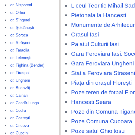
Liceul Teoritic Mihail S
or. Nisporeni
or. Orhei
Pietonala la Hancesti
or. Sîngerei
Monumente de Arhitecura
or. Şoldăneşti
Orasul Iasi
or. Soroca
or. Străşeni
Palatul Culturii Iasi
or. Taraclia
Gara Feroviara Iasi, Soc
or. Teleneşti
Gara Feroviara Ungheni
or. Tighina (Bender)
Statia Feroviara Straseni
or. Tiraspol
or. Ungheni
Piața din orașul Florești
or. Bucovăţ
Poze teren de fotbal Flor
or. Căinari
Hancesti Seara
or. Ceadîr-Lunga
or. Codru
Poze din Comuna Tigan
or. Costeşti
Poze Comuna Cucoara
or. Cricova
Poze satul Ghioltosu
or. Cupcini