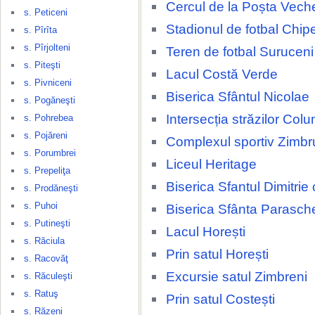
Cercul de la Poșta Vech
s. Peticeni
Stadionul de fotbal Chip
s. Pîrîta
s. Pîrjolteni
Teren de fotbal Suruceni
s. Piteşti
Lacul Costă Verde
s. Pivniceni
Biserica Sfântul Nicolae
s. Pogăneşti
Intersecția străzilor Colu
s. Pohrebea
s. Pojăreni
Complexul sportiv Zimbr
s. Porumbrei
Liceul Heritage
s. Prepeliţa
Biserica Sfantul Dimitrie
s. Prodăneşti
s. Puhoi
Biserica Sfânta Parasch
s. Putineşti
Lacul Horești
s. Răciula
Prin satul Horești
s. Racovăţ
Excursie satul Zimbreni
s. Răculeşti
s. Ratuş
Prin satul Costești
s. Răzeni