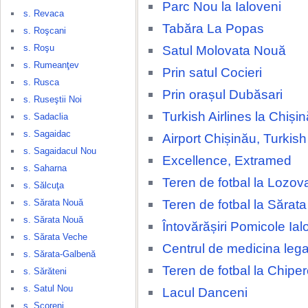
Parc Nou la Ialoveni
s. Revaca
Tabăra La Popas
s. Roşcani
s. Roşu
Satul Molovata Nouă
s. Rumeanţev
Prin satul Cocieri
s. Rusca
Prin orașul Dubăsari
s. Ruseştii Noi
Turkish Airlines la Chișin
s. Sadaclia
s. Sagaidac
Airport Chișinău, Turkish 
s. Sagaidacul Nou
Excellence, Extramed
s. Saharna
Teren de fotbal la Lozov
s. Sălcuţa
Teren de fotbal la Sărat
s. Sărata Nouă
s. Sărata Nouă
Întovărășiri Pomicole Ial
s. Sărata Veche
Centrul de medicina lega
s. Sărata-Galbenă
Teren de fotbal la Chipe
s. Sărăteni
s. Satul Nou
Lacul Danceni
s. Scoreni