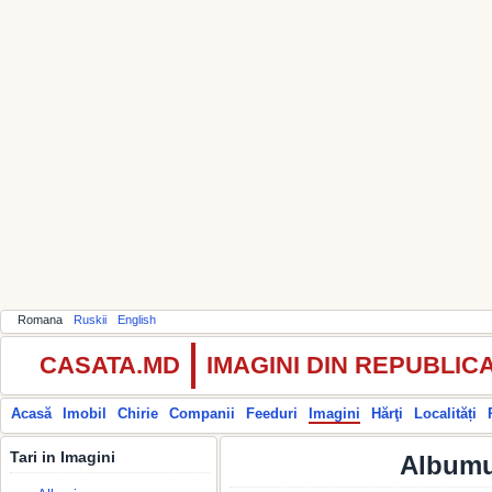
Romana
Ruskii
English
CASATA.MD
IMAGINI DIN REPUBLI
Acasă
Imobil
Chirie
Companii
Feeduri
Imagini
Hărţi
Localități
Tari in Imagini
Albumul