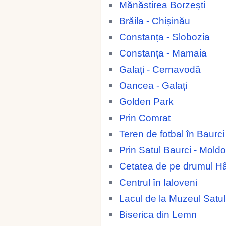
Mănăstirea Borzești
Brăila - Chișinău
Constanța - Slobozia
Constanța - Mamaia
Galați - Cernavodă
Oancea - Galați
Golden Park
Prin Comrat
Teren de fotbal în Baurc
Prin Satul Baurci - Mold
Cetatea de pe drumul H
Centrul în Ialoveni
Lacul de la Muzeul Satul
Biserica din Lemn