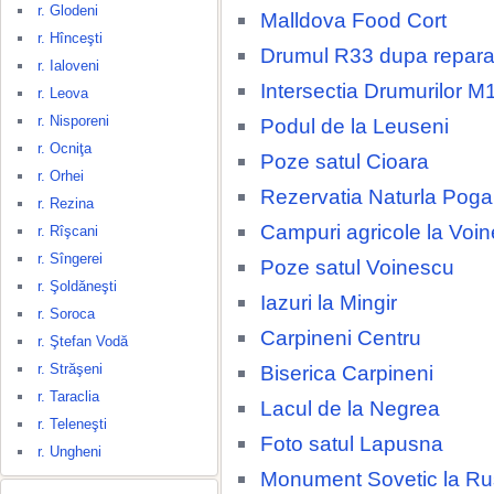
r. Glodeni
Malldova Food Cort
r. Hînceşti
Drumul R33 dupa repara
r. Ialoveni
Intersectia Drumurilor M
r. Leova
r. Nisporeni
Podul de la Leuseni
r. Ocniţa
Poze satul Cioara
r. Orhei
Rezervatia Naturla Poga
r. Rezina
Campuri agricole la Voi
r. Rîşcani
r. Sîngerei
Poze satul Voinescu
r. Şoldăneşti
Iazuri la Mingir
r. Soroca
Carpineni Centru
r. Ştefan Vodă
r. Străşeni
Biserica Carpineni
r. Taraclia
Lacul de la Negrea
r. Teleneşti
Foto satul Lapusna
r. Ungheni
Monument Sovetic la R