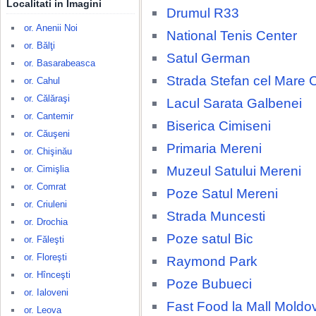
Localitati in Imagini
Drumul R33
or. Anenii Noi
National Tenis Center
or. Bălţi
Satul German
or. Basarabeasca
Strada Stefan cel Mare 
or. Cahul
or. Călăraşi
Lacul Sarata Galbenei
or. Cantemir
Biserica Cimiseni
or. Căuşeni
Primaria Mereni
or. Chişinău
Muzeul Satului Mereni
or. Cimişlia
or. Comrat
Poze Satul Mereni
or. Criuleni
Strada Muncesti
or. Drochia
Poze satul Bic
or. Făleşti
or. Floreşti
Raymond Park
or. Hînceşti
Poze Bubueci
or. Ialoveni
Fast Food la Mall Moldo
or. Leova