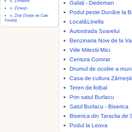
s. Zîmbreni
Galați - Dedeman
s. Zîrneşti
Podul peste Dunăre la Br
s. Zloți (Stație de Cale
Ferată)
Local&Linella
Autostrada Soarelui
Benzinaria Now de la 
Viile Milestii Mici
Centura Comrat
Drumul de ocolire a muni
Casa de cultura Zărnești
Teren de fotbal
Prin satul Burlacu
Satul Burlacu - Biserica
Biserica din Taraclia de 
Podul la Leova