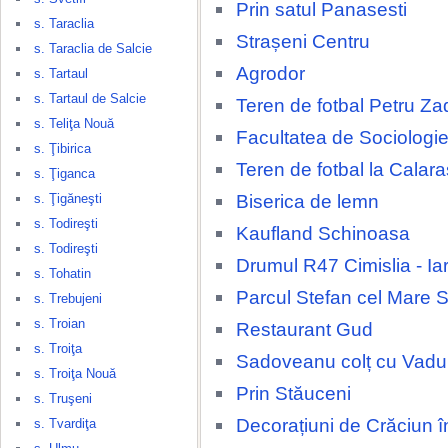
Prin satul Panasesti
s. Taraclia
Strașeni Centru
s. Taraclia de Salcie
Agrodor
s. Tartaul
s. Tartaul de Salcie
Teren de fotbal Petru Za
s. Teliţa Nouă
Facultatea de Sociologie
s. Ţibirica
Teren de fotbal la Calara
s. Ţiganca
Biserica de lemn
s. Ţigăneşti
s. Todireşti
Kaufland Schinoasa
s. Todireşti
Drumul R47 Cimislia - Ia
s. Tohatin
Parcul Stefan cel Mare 
s. Trebujeni
s. Troian
Restaurant Gud
s. Troiţa
Sadoveanu colț cu Vadul
s. Troiţa Nouă
Prin Stăuceni
s. Truşeni
Decorațiuni de Crăciun î
s. Tvardiţa