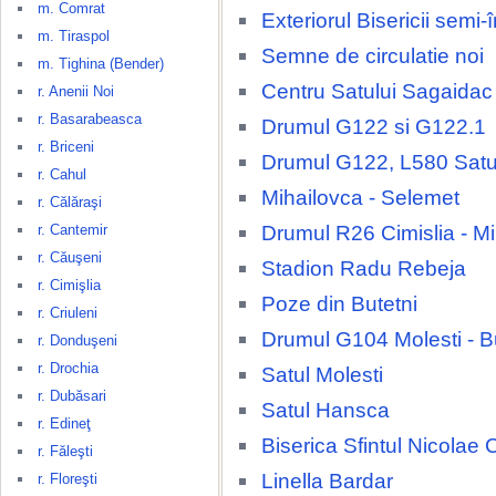
m. Comrat
Exteriorul Bisericii semi
m. Tiraspol
Semne de circulatie noi
m. Tighina (Bender)
Centru Satului Sagaidac
r. Anenii Noi
r. Basarabeasca
Drumul G122 si G122.1
r. Briceni
Drumul G122, L580 Satu
r. Cahul
Mihailovca - Selemet
r. Călăraşi
Drumul R26 Cimislia - M
r. Cantemir
r. Căuşeni
Stadion Radu Rebeja
r. Cimişlia
Poze din Butetni
r. Criuleni
Drumul G104 Molesti - B
r. Donduşeni
r. Drochia
Satul Molesti
r. Dubăsari
Satul Hansca
r. Edineţ
Biserica Sfintul Nicolae 
r. Făleşti
Linella Bardar
r. Floreşti