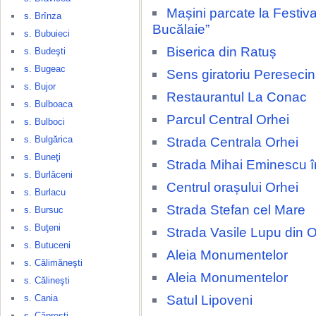
Mașini parcate la Festival
s. Brînza
Bucălaie”
s. Bubuieci
Biserica din Ratuș
s. Budeşti
s. Bugeac
Sens giratoriu Pereseci
s. Bujor
Restaurantul La Conac
s. Bulboaca
Parcul Central Orhei
s. Bulboci
s. Bulgărica
Strada Centrala Orhei
s. Buneţi
Strada Mihai Eminescu î
s. Burlăceni
Centrul orașului Orhei
s. Burlacu
Strada Stefan cel Mare
s. Bursuc
s. Buţeni
Strada Vasile Lupu din O
s. Butuceni
Aleia Monumentelor
s. Călimăneşti
Aleia Monumentelor
s. Călineşti
Satul Lipoveni
s. Cania
s. Căpreşti