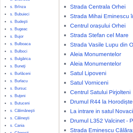
Strada Centrala Orhei
s. Brînza
s. Bubuieci
Strada Mihai Eminescu î
s. Budeşti
Centrul orașului Orhei
s. Bugeac
Strada Stefan cel Mare
s. Bujor
Strada Vasile Lupu din O
s. Bulboaca
s. Bulboci
Aleia Monumentelor
s. Bulgărica
Aleia Monumentelor
s. Buneţi
Satul Lipoveni
s. Burlăceni
s. Burlacu
Satul Vorniceni
s. Bursuc
Centrul Satului Pirjolteni
s. Buţeni
Drumul R44 la Horodiște
s. Butuceni
La intrare in satul Novaci
s. Călimăneşti
s. Călineşti
Drumul L352 Valcinet - P
s. Cania
Strada Eminescu Călăra
s. Căpreşti