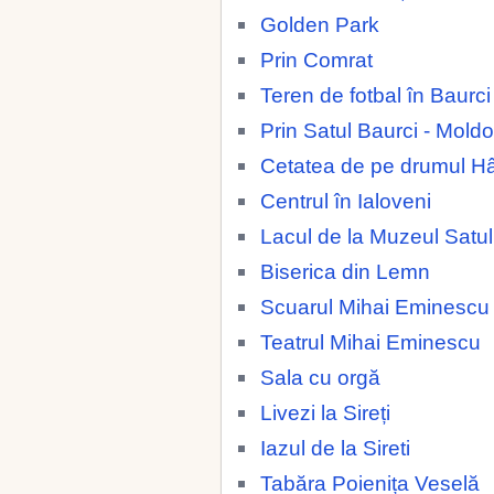
Golden Park
Prin Comrat
Teren de fotbal în Baurc
Prin Satul Baurci - Mold
Cetatea de pe drumul H
Centrul în Ialoveni
Lacul de la Muzeul Satul
Biserica din Lemn
Scuarul Mihai Eminescu
Teatrul Mihai Eminescu
Sala cu orgă
Livezi la Sireți
Iazul de la Sireti
Tabăra Poienița Veselă