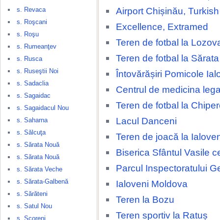
Airport Chișinău, Turkish 
s. Revaca
s. Roşcani
Excellence, Extramed
s. Roşu
Teren de fotbal la Lozov
s. Rumeanţev
Teren de fotbal la Sărat
s. Rusca
s. Ruseştii Noi
Întovărășiri Pomicole Ial
s. Sadaclia
Centrul de medicina lega
s. Sagaidac
Teren de fotbal la Chipe
s. Sagaidacul Nou
Lacul Danceni
s. Saharna
s. Sălcuţa
Teren de joacă la Ialove
s. Sărata Nouă
Biserica Sfântul Vasile c
s. Sărata Nouă
Parcul Inspectoratului G
s. Sărata Veche
s. Sărata-Galbenă
Ialoveni Moldova
s. Sărăteni
Teren la Bozu
s. Satul Nou
Teren sportiv la Ratuș
s. Scoreni