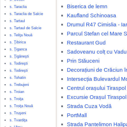
Biserica de lemn
s. Taraclia
s. Taraclia de Salcie
Kaufland Schinoasa
s. Tartaul
Drumul R47 Cimislia - Ia
s. Tartaul de Salcie
Parcul Stefan cel Mare 
s. Teliţa Nouă
Restaurant Gud
s. Ţibirica
s. Ţiganca
Sadoveanu colț cu Vadul
s. Ţigăneşti
Prin Stăuceni
s. Todireşti
Decorațiuni de Crăciun î
s. Todireşti
s. Tohatin
Intersecția Bulevardul
s. Trebujeni
Centrul orașului Tiraspol
s. Troian
Excursie Orașul Tiraspol
s. Troiţa
Strada Cuza Vodă
s. Troiţa Nouă
s. Truşeni
PortMall
s. Tvardiţa
Strada Pantelimon Halip