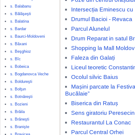
s. Balabanu
Intersecția Eminescu cu
s. Bălăşeşti
Drumul Bacioi - Revaca
s. Balatina
Parcul Alunelul
s. Bardar
s. Baurci-Moldoveni
Drum Reparat in satul Br
s. Băxani
Shopping la Mall Moldov
s. Beşghioz
Faleza din Galați
s. Bîc
Liceul teoretic Constant
s. Bobeica
s. Bogdanovca Veche
Ocolul silvic Baius
s. Boldureşti
Mașini parcate la Festival
s. Bolţun
Bucălaie”
s. Botnăreşti
Biserica din Ratuș
s. Bozieni
s. Brăila
Sens giratoriu Pereseci
s. Brăneşti
Restaurantul La Conac
s. Branişte
Parcul Central Orhei
s. Bravicea