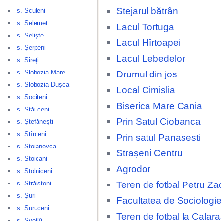
Stejarul bătrân
s. Sculeni
s. Selemet
Lacul Tortuga
s. Selişte
Lacul Hîrtoapei
s. Şerpeni
Lacul Lebedelor
s. Sireţi
s. Slobozia Mare
Drumul din jos
s. Slobozia-Duşca
Local Cimislia
s. Sociteni
Biserica Mare Cania
s. Stăuceni
Prin Satul Ciobanca
s. Ştefăneşti
s. Stîrceni
Prin satul Panasesti
s. Stoianovca
Strașeni Centru
s. Stoicani
Agrodor
s. Stolniceni
Teren de fotbal Petru Za
s. Străisteni
s. Şuri
Facultatea de Sociologie
s. Suruceni
Teren de fotbal la Calara
s. Svetlîi