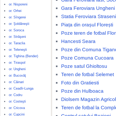
or. Nisporeni
Gara Feroviara Ungheni
or. Orhei
Statia Feroviara Straseni
or. Sîngerei
or. Şoldăneşti
Piața din orașul Florești
or. Soroca
Poze teren de fotbal Flor
or. Străşeni
Hancesti Seara
or. Taraclia
Poze din Comuna Tigan
or. Teleneşti
or. Tighina (Bender)
Poze Comuna Cucoara
or. Tiraspol
Poze satul Ghioltosu
or. Ungheni
Teren de fotbal Selemet
or. Bucovăţ
Foto din Gratiesti
or. Căinari
or. Ceadîr-Lunga
Poze din Hulboaca
or. Codru
Diolsem Magazin Agricol
or. Costeşti
Teren de fotbal la Compl
or. Cricova
or. Cupcini
Centrul satului Bozieni