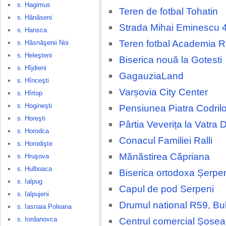
s. Hagimus
Teren de fotbal Tohatin
s. Hănăseni
Strada Mihai Eminescu 
s. Hansca
Teren fotbal Academia 
s. Hăsnăşenii Noi
s. Heleşteni
Biserica nouă la Gotesti
s. Hîjdieni
GagauziaLand
s. Hînceşti
Varșovia City Center
s. Hîrtop
s. Hogineşti
Pensiunea Piatra Codrilo
s. Horeşti
Pârtia Veverița la Vatra 
s. Horodca
Conacul Familiei Ralli
s. Horodişte
Mănăstirea Căpriana
s. Hruşova
s. Hulboaca
Biserica ortodoxa Șerpe
s. Ialpug
Capul de pod Serpeni
s. Ialpujeni
Drumul national R59, Bu
s. Iasnaia Poleana
s. Iordanovca
Centrul comercial Șosea