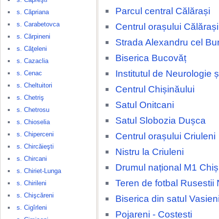
Parcul central Călărași
s. Căpriana
s. Carabetovca
Centrul orașului Călărași
s. Cărpineni
Strada Alexandru cel Bu
s. Căţeleni
Biserica Bucovăț
s. Cazaclia
Institutul de Neurologie 
s. Cenac
s. Cheltuitori
Centrul Chișinăului
s. Chetriş
Satul Onitcani
s. Chetrosu
Satul Slobozia Dușca
s. Chioselia
s. Chiperceni
Centrul orașului Criuleni
s. Chircăieşti
Nistru la Criuleni
s. Chircani
Drumul național M1 Chiși
s. Chiriet-Lunga
Teren de fotbal Rusestii 
s. Chirileni
s. Chişcăreni
Biserica din satul Vasien
s. Cigîrleni
Pojareni - Costesti