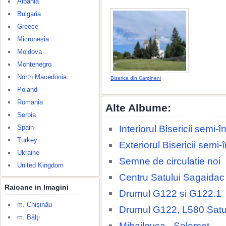
Albania
Bulgaria
Greece
Micronesia
Moldova
Montenegro
North Macedonia
Biserica din Carpineni
Poland
Romania
Alte Albume:
Serbia
Interiorul Bisericii semi
Spain
Turkey
Exteriorul Bisericii semi
Ukraine
Semne de circulatie noi
United Kingdom
Centru Satului Sagaidac
Raioane in Imagini
Drumul G122 si G122.1
m. Chişinău
Drumul G122, L580 Satu
m. Bălţi
Mihailovca - Selemet