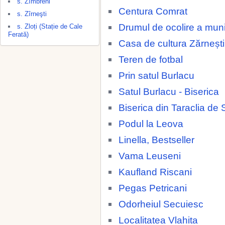
s. Zîmbreni
Centura Comrat
s. Zîrneşti
Drumul de ocolire a muni
s. Zloți (Stație de Cale
Ferată)
Casa de cultura Zărnești
Teren de fotbal
Prin satul Burlacu
Satul Burlacu - Biserica
Biserica din Taraclia de 
Podul la Leova
Linella, Bestseller
Vama Leuseni
Kaufland Riscani
Pegas Petricani
Odorheiul Secuiesc
Localitatea Vlahita