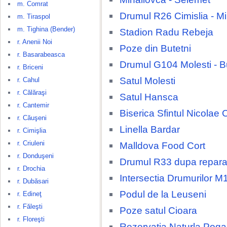
m. Comrat
Drumul R26 Cimislia - M
m. Tiraspol
m. Tighina (Bender)
Stadion Radu Rebeja
r. Anenii Noi
Poze din Butetni
r. Basarabeasca
Drumul G104 Molesti - B
r. Briceni
Satul Molesti
r. Cahul
r. Călăraşi
Satul Hansca
r. Cantemir
Biserica Sfintul Nicolae 
r. Căuşeni
Linella Bardar
r. Cimişlia
r. Criuleni
Malldova Food Cort
r. Donduşeni
Drumul R33 dupa repara
r. Drochia
Intersectia Drumurilor M
r. Dubăsari
Podul de la Leuseni
r. Edineţ
r. Făleşti
Poze satul Cioara
r. Floreşti
Rezervatia Naturla Poga