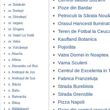
or. Dubăsări
Poze din Bardar
or. Durleşti
Petrocub la Sărata Nouă
or. Ghindeşti
Orasul Hancesti Ilumina
or. Iargara
or. Sîngera
Teren de Fotbal la Ceuca
or. Vadul Lui Vodă
Kaufland Botanica
or. Vatra
Pojorâta
or. Vulcăneşti
s. Abaclia
Vatra Dornei in Noaptea
s. Albina
Vama Sculeni
s. Alexandru cel Bun
Centrul de Excelenta in 
s. Andruşul de Jos
Fabrica Franzeluța
s. Andruşul de Sus
s. Băcioi
Strada Burebista
s. Bahu
Strada Grenoble
s. Baimaclia
Pizza Napoli
s. Băiuş
s. Bălăbăneşti
Poze din centrul orașulu