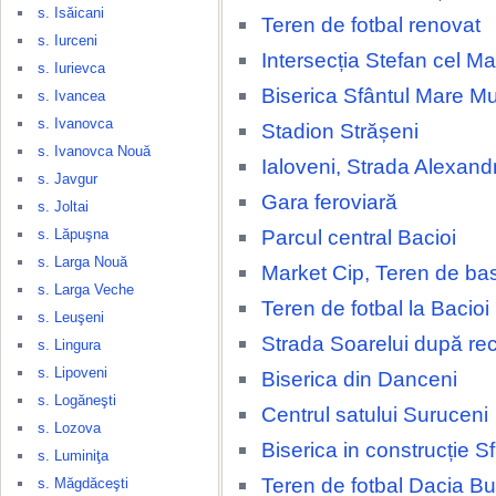
s. Isăicani
Teren de fotbal renovat
s. Iurceni
Intersecția Stefan cel Ma
s. Iurievca
Biserica Sfântul Mare M
s. Ivancea
s. Ivanovca
Stadion Strășeni
s. Ivanovca Nouă
Ialoveni, Strada Alexand
s. Javgur
Gara feroviară
s. Joltai
Parcul central Bacioi
s. Lăpuşna
s. Larga Nouă
Market Cip, Teren de ba
s. Larga Veche
Teren de fotbal la Bacioi
s. Leuşeni
Strada Soarelui după rec
s. Lingura
s. Lipoveni
Biserica din Danceni
s. Logăneşti
Centrul satului Suruceni
s. Lozova
Biserica in construcție Sfi
s. Luminiţa
Teren de fotbal Dacia Bu
s. Măgdăceşti