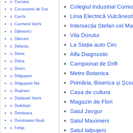
s. Cucoara
Colegiul Industrial Comr
s. Cucuruzenii de Sus
Linia Electrică Vulcăneșt
s. Curchi
s. Cuzmenii Vechi
Intersecția Stefan cel M
s. Dahnovici
Vila Dorului
s. Dănceni
La Stația auto Circ
s. Delacău
Alfa Diagnostic
s. Doina
s. Dolna
Campionat de Drift
s. Donici
Metro Botanica
s. Drăguşeni
Primăria, Biserica și Șco
s. Drăguşenii Noi
s. Drujineni
Casa de cultura
s. Dubăsarii Vechi
Magazin de Flori
s. Duduleşti
Satul Javgur
s. Dumbrava
Satul Maximeni
s. Duruitoarea Nouă
s. Fetiţa
Satul Ialpujeni