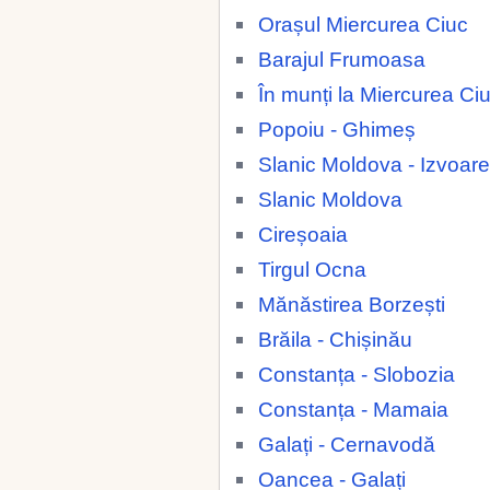
Orașul Miercurea Ciuc
Barajul Frumoasa
În munți la Miercurea Ci
Popoiu - Ghimeș
Slanic Moldova - Izvoare
Slanic Moldova
Cireșoaia
Tirgul Ocna
Mănăstirea Borzești
Brăila - Chișinău
Constanța - Slobozia
Constanța - Mamaia
Galați - Cernavodă
Oancea - Galați