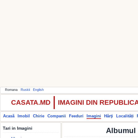
Romana
Ruskii
English
CASATA.MD
IMAGINI DIN REPUBLI
Acasă
Imobil
Chirie
Companii
Feeduri
Imagini
Hărţi
Localități
Tari in Imagini
Albumul 