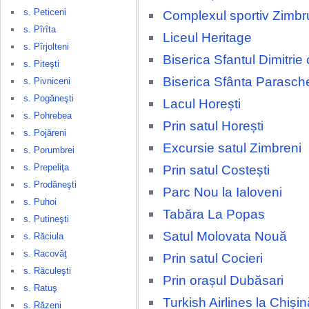
s. Peticeni
Complexul sportiv Zimbr
s. Pîrîta
Liceul Heritage
s. Pîrjolteni
Biserica Sfantul Dimitrie
s. Piteşti
Biserica Sfânta Parasch
s. Pivniceni
s. Pogăneşti
Lacul Horești
s. Pohrebea
Prin satul Horești
s. Pojăreni
Excursie satul Zimbreni
s. Porumbrei
s. Prepeliţa
Prin satul Costești
s. Prodăneşti
Parc Nou la Ialoveni
s. Puhoi
Tabăra La Popas
s. Putineşti
Satul Molovata Nouă
s. Răciula
s. Racovăţ
Prin satul Cocieri
s. Răculeşti
Prin orașul Dubăsari
s. Ratuş
Turkish Airlines la Chișin
s. Răzeni