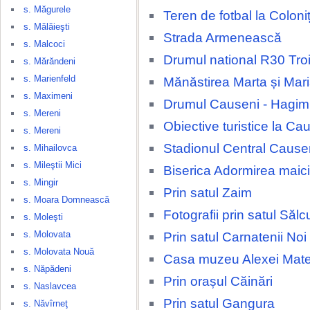
s. Măgurele
Teren de fotbal la Coloni
s. Mălăieşti
Strada Armenească
s. Malcoci
Drumul national R30 Tro
s. Mărăndeni
s. Marienfeld
Mănăstirea Marta și Mar
s. Maximeni
Drumul Causeni - Hagi
s. Mereni
Obiective turistice la Ca
s. Mereni
Stadionul Central Cause
s. Mihailovca
s. Mileştii Mici
Biserica Adormirea maic
s. Mingir
Prin satul Zaim
s. Moara Domnească
Fotografii prin satul Sălc
s. Moleşti
s. Molovata
Prin satul Carnatenii Noi
s. Molovata Nouă
Casa muzeu Alexei Mate
s. Năpădeni
Prin orașul Căinări
s. Naslavcea
Prin satul Gangura
s. Năvîrneţ