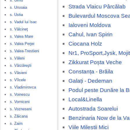
s. Ulmu
Strada Vlaicu Pârcălab
s. Ursoaia
s. Ustia
Bulevardul Moscova Se
s. Vadul lui Isac
Ialoveni Moldova
s. Vălcineţ
Cahul, Ivan Spirin
s. Valea Mare
Ciocana Holz
s. Valea Perjei
s. Valea-Trestieni
Nr1, ProSport,Jysk, Moji
s. Văleni
Zikkurat Poșta Veche
s. Vărzăreşti
Constanța - Brăila
s. Văsieni
Galați - Dedeman
s. Vîlcele
s. Vladimirovca
Podul peste Dunăre la Br
s. Voinescu
Local&Linella
s. Vorniceni
Autostrada Soarelui
s. Vozneseni
s. Zăicana
Benzinaria Now de la 
s. Zaim
Viile Milestii Mici