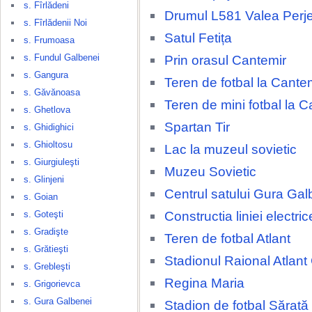
s. Fîrlădeni
Drumul L581 Valea Perjei
s. Fîrlădenii Noi
Satul Fetița
s. Frumoasa
s. Fundul Galbenei
Prin orasul Cantemir
s. Gangura
Teren de fotbal la Cante
s. Găvănoasa
Teren de mini fotbal la C
s. Ghetlova
Spartan Tir
s. Ghidighici
s. Ghioltosu
Lac la muzeul sovietic
s. Giurgiuleşti
Muzeu Sovietic
s. Glinjeni
Centrul satului Gura Gal
s. Goian
Constructia liniei electri
s. Goteşti
s. Gradişte
Teren de fotbal Atlant
s. Grătieşti
Stadionul Raional Atlant
s. Grebleşti
Regina Maria
s. Grigorievca
s. Gura Galbenei
Stadion de fotbal Sărat