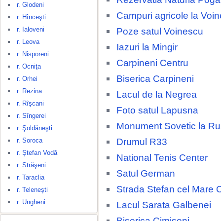
r. Glodeni
Campuri agricole la Voi
r. Hînceşti
r. Ialoveni
Poze satul Voinescu
r. Leova
Iazuri la Mingir
r. Nisporeni
Carpineni Centru
r. Ocniţa
Biserica Carpineni
r. Orhei
r. Rezina
Lacul de la Negrea
r. Rîşcani
Foto satul Lapusna
r. Sîngerei
Monument Sovetic la R
r. Şoldăneşti
Drumul R33
r. Soroca
r. Ştefan Vodă
National Tenis Center
r. Străşeni
Satul German
r. Taraclia
Strada Stefan cel Mare 
r. Teleneşti
r. Ungheni
Lacul Sarata Galbenei
Biserica Cimiseni