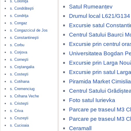
s. Coloniţa
Satul Rumeanțev
s. Condrăteşti
Drumul local L621/G134
s. Condriţa
s. Congaz
Excursie satul Constanti
s. Congazcicul de Jos
Centrul Satului Baurci M
s. Constantineşti
Excursie prin centrul ora
s. Corbu
s. Corjova
Universitatea Bogdan Pe
s. Corneşti
Excursie prin Larga Nou
s. Coştangalia
Excursie prin satul Larg
s. Costeşti
Piramida Market Cimislia
s. Cotihana
s. Cremenciug
Centrul Satului Grădiște
s. Crihana Veche
Foto satul Iurievka
s. Cristeşti
Parcare pe traseul M3 Ch
s. Criva
Parcare pe traseul M3 Ch
s. Cruzeşti
s. Cucioaia
Ceramall