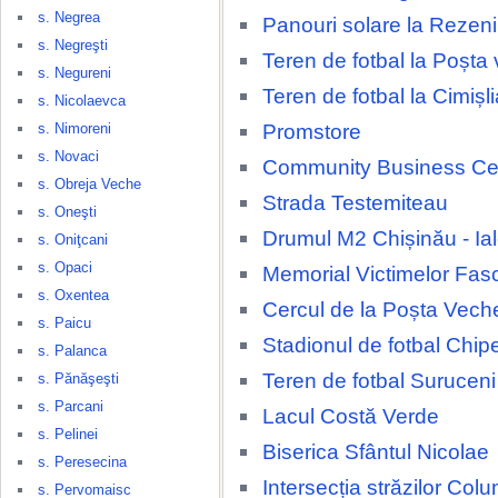
s. Negrea
Panouri solare la Rezeni
s. Negreşti
Teren de fotbal la Poșta
s. Negureni
Teren de fotbal la Cimișli
s. Nicolaevca
Promstore
s. Nimoreni
s. Novaci
Community Business Ce
s. Obreja Veche
Strada Testemiteau
s. Oneşti
Drumul M2 Chișinău - Ia
s. Oniţcani
s. Opaci
Memorial Victimelor Fas
s. Oxentea
Cercul de la Poșta Vech
s. Paicu
Stadionul de fotbal Chip
s. Palanca
Teren de fotbal Suruceni
s. Pănăşeşti
s. Parcani
Lacul Costă Verde
s. Pelinei
Biserica Sfântul Nicolae
s. Peresecina
Intersecția străzilor Colu
s. Pervomaisc