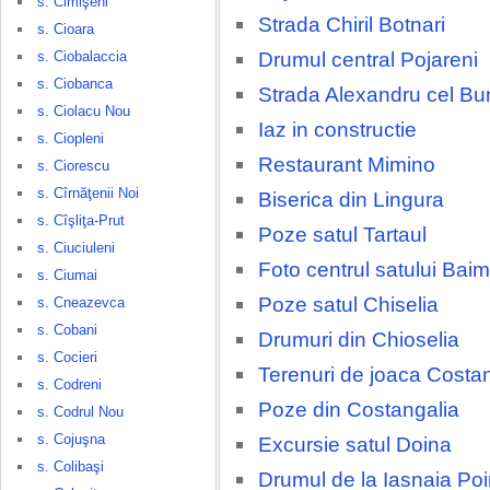
s. Cimişeni
Strada Chiril Botnari
s. Cioara
Drumul central Pojareni
s. Ciobalaccia
s. Ciobanca
Strada Alexandru cel Bu
s. Ciolacu Nou
Iaz in constructie
s. Ciopleni
Restaurant Mimino
s. Ciorescu
s. Cîrnăţenii Noi
Biserica din Lingura
s. Cîşliţa-Prut
Poze satul Tartaul
s. Ciuciuleni
Foto centrul satului Baim
s. Ciumai
Poze satul Chiselia
s. Cneazevca
s. Cobani
Drumuri din Chioselia
s. Cocieri
Terenuri de joaca Costa
s. Codreni
Poze din Costangalia
s. Codrul Nou
s. Cojuşna
Excursie satul Doina
s. Colibaşi
Drumul de la Iasnaia Po