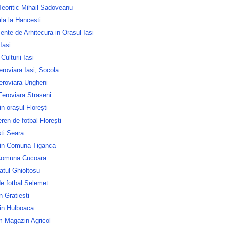
Teoritic Mihail Sadoveanu
la la Hancesti
nte de Arhitecura in Orasul Iasi
Iasi
Culturii Iasi
roviara Iasi, Socola
eroviara Ungheni
Feroviara Straseni
in orașul Florești
ren de fotbal Florești
ti Seara
in Comuna Tiganca
Comuna Cucoara
atul Ghioltosu
e fotbal Selemet
n Gratiesti
in Hulboaca
m Magazin Agricol