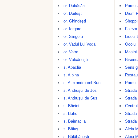
or. Dubăsări
Parcul 
or. Durleşti
Drum Re
or. Ghindeşti
Shoppin
or. Iargara
Faleza 
or. Sîngera
Liceul 
or. Vadul Lui Vodă
Ocolul 
or. Vatra
Mașini 
or. Vulcăneşti
Biseric
s. Abaclia
Sens gi
s. Albina
Restau
s. Alexandru cel Bun
Parcul 
s. Andruşul de Jos
Strada 
s. Andruşul de Sus
Strada
s. Băcioi
Centrul
s. Bahu
Strada
s. Baimaclia
Strada 
s. Băiuş
Aleia 
s. Bălăbăneşti
Aleia 