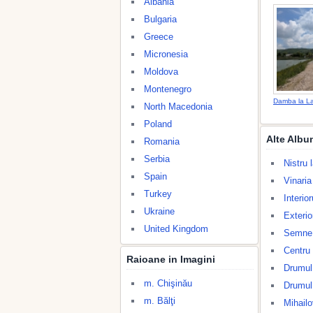
Albania
Bulgaria
Greece
Micronesia
Moldova
Montenegro
Damba la La
North Macedonia
Poland
Alte Albu
Romania
Serbia
Nistru 
Spain
Vinaria
Turkey
Interio
Ukraine
Exterio
United Kingdom
Semne d
Centru
Raioane in Imagini
Drumul
m. Chişinău
Drumul
m. Bălţi
Mihail