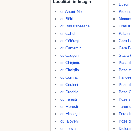
Localitati in Imagini
Liceul 
or. Anenii Noi
Pietona
or. Bălţi
Monume
or. Basarabeasca
Orasul 
or. Cahul
Palatul 
or. Călăraşi
Gara Fe
or. Cantemir
Gara F
or. Căuşeni
Statia 
or. Chişinău
Piața d
or. Cimişlia
Poze te
or. Comrat
Hances
or. Criuleni
Poze d
or. Drochia
Poze 
or. Făleşti
Poze s
or. Floreşti
Teren d
or. Hînceşti
Foto di
or. Ialoveni
Poze d
or. Leova
Diolse