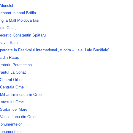
Alunelul
parat in satul Brăila
g la Mall Moldova Iași
din Galați
teoretic Constantin Spătaru
silvic Baius
parcate la Festivalul Internațional „Miorița – Laie, Laie Bucălaie”
a din Ratuș
ratoriu Peresecina
rantul La Conac
Central Orhei
Centrala Orhei
 Mihai Eminescu în Orhei
 orașului Orhei
 Stefan cel Mare
Vasile Lupu din Orhei
Monumentelor
Monumentelor