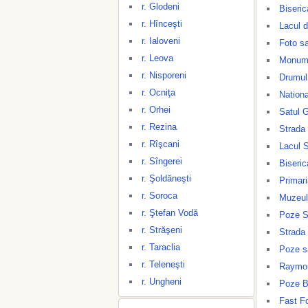
r. Glodeni
Biseric
r. Hînceşti
Lacul d
r. Ialoveni
Foto s
r. Leova
Monume
r. Nisporeni
Drumul
r. Ocniţa
Nationa
r. Orhei
Satul 
r. Rezina
Strada
r. Rîşcani
Lacul 
r. Sîngerei
Biseric
r. Şoldăneşti
Primar
r. Soroca
Muzeul
r. Ştefan Vodă
Poze S
r. Străşeni
Strada
r. Taraclia
Poze s
r. Teleneşti
Raymo
r. Ungheni
Poze B
Fast F