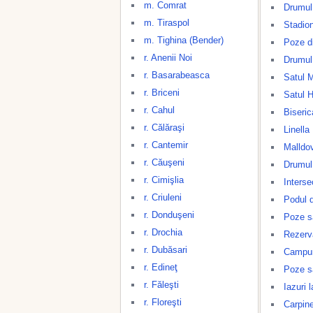
m. Comrat
Drumul 
m. Tiraspol
Stadio
m. Tighina (Bender)
Poze di
r. Anenii Noi
Drumul
r. Basarabeasca
Satul M
r. Briceni
Satul 
r. Cahul
Biseric
r. Călăraşi
Linella
r. Cantemir
Malldo
r. Căuşeni
Drumul
r. Cimişlia
Interse
r. Criuleni
Podul d
r. Donduşeni
Poze s
r. Drochia
Rezerv
r. Dubăsari
Campuri
r. Edineţ
Poze s
r. Făleşti
Iazuri 
r. Floreşti
Carpine