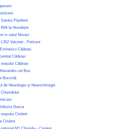
ipoveni
orniceni
 Satului Pirjolteni
 R44 la Horodiște
are in satul Novaci
L352 Valcinet - Peticeni
 Eminescu Călărași
central Călărași
 orașului Călărași
 Alexandru cel Bun
ca Bucovăț
tul de Neurologie și Neurochirurgie
 Chișinăului
nitcani
Slobozia Dușca
 orașului Criuleni
la Criuleni
național M1 Chișinău - Criuleni