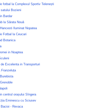
e fotbal la Complexul Sportiv Telenești
 satului Bozieni
in Bardar
ub la Sărata Nouă
 Hancesti Iluminat Nopatea
e Fotbal la Ceucari
nd Botanica
a
ornei in Noaptea
culeni
 de Excelenta in Transporturi
 Franzeluța
 Burebista
 Grenoble
Napoli
n centrul orașului Sîngera
ecția Eminescu cu Sciusev
 Bacioi - Revaca