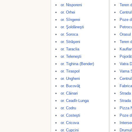
or. Nisporeni
Teren d
or. Orhei
Centrul
or. Sîngerei
Poze d
or. Şoldăneşti
Petroc
or. Soroca
Orasul
or. Străşeni
Teren d
or. Taraclia
Kaufla
or. Teleneşti
Pojorât
or. Tighina (Bender)
Vatra D
or. Tiraspol
Vama S
or. Ungheni
Centrul
or. Bucovăţ
Fabrica
or. Căinari
Strada
or. Ceadîr-Lunga
Strada
or. Codru
Pizza 
or. Costeşti
Poze di
or. Cricova
Inters
or. Cupcini
Drumul