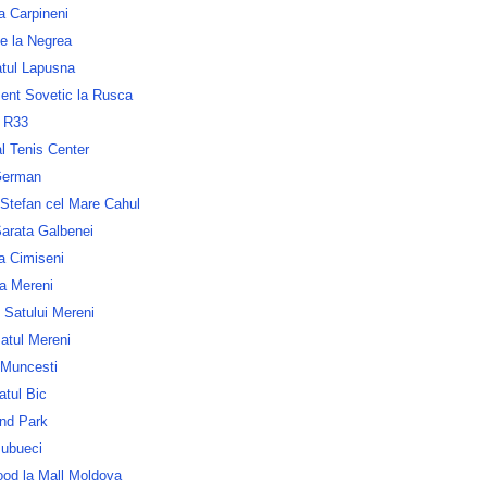
a Carpineni
e la Negrea
atul Lapusna
nt Sovetic la Rusca
 R33
l Tenis Center
German
 Stefan cel Mare Cahul
Sarata Galbenei
a Cimiseni
ia Mereni
 Satului Mereni
atul Mereni
 Muncesti
atul Bic
nd Park
ubueci
ood la Mall Moldova