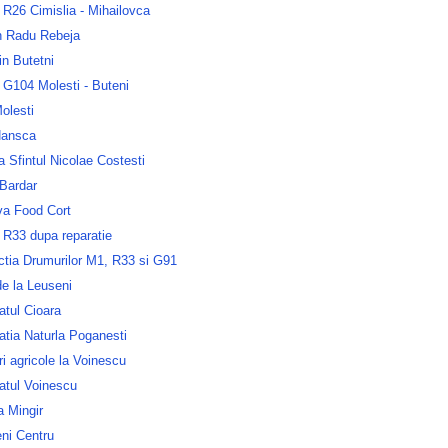
R26 Cimislia - Mihailovca
n Radu Rebeja
n Butetni
 G104 Molesti - Buteni
olesti
Hansca
a Sfintul Nicolae Costesti
 Bardar
va Food Cort
 R33 dupa reparatie
ctia Drumurilor M1, R33 si G91
e la Leuseni
atul Cioara
atia Naturla Poganesti
 agricole la Voinescu
atul Voinescu
la Mingir
ni Centru