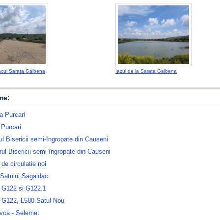
cul Sarata Galbena
Iazul de la Sarata Galbena
me:
la Purcari
 Purcari
rul Bisericii semi-îngropate din Causeni
rul Bisericii semi-îngropate din Causeni
e circulatie noi
 Satului Sagaidac
 G122 si G122.1
 G122, L580 Satul Nou
ovca - Selemet