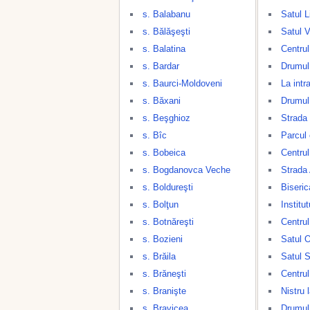
s. Balabanu
Satul L
s. Bălăşeşti
Satul V
s. Balatina
Centrul
s. Bardar
Drumul
s. Baurci-Moldoveni
La intr
s. Băxani
Drumul 
s. Beşghioz
Strada
s. Bîc
Parcul 
s. Bobeica
Centrul
s. Bogdanovca Veche
Strada
s. Boldureşti
Biseri
s. Bolţun
Institu
s. Botnăreşti
Centrul
s. Bozieni
Satul O
s. Brăila
Satul 
s. Brăneşti
Centrul
s. Branişte
Nistru 
s. Bravicea
Drumul 