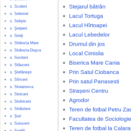
Stejarul bătrân
s. Sculeni
s. Selemet
Lacul Tortuga
s. Selişte
Lacul Hîrtoapei
s. Şerpeni
Lacul Lebedelor
s. Sireţi
s. Slobozia Mare
Drumul din jos
s. Slobozia-Duşca
Local Cimislia
s. Sociteni
Biserica Mare Cania
s. Stăuceni
Prin Satul Ciobanca
s. Ştefăneşti
s. Stîrceni
Prin satul Panasesti
s. Stoianovca
Strașeni Centru
s. Stoicani
Agrodor
s. Stolniceni
Teren de fotbal Petru Za
s. Străisteni
s. Şuri
Facultatea de Sociologie
s. Suruceni
Teren de fotbal la Calara
s. Svetlîi