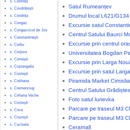
s. Coloniţa
Satul Rumeanțev
s. Condrăteşti
Drumul local L621/G134
s. Condriţa
s. Congaz
Excursie satul Constanti
s. Congazcicul de Jos
Centrul Satului Baurci M
s. Constantineşti
Excursie prin centrul ora
s. Corbu
s. Corjova
Universitatea Bogdan Pe
s. Corneşti
Excursie prin Larga Nou
s. Coştangalia
Excursie prin satul Larg
s. Costeşti
Piramida Market Cimislia
s. Cotihana
s. Cremenciug
Centrul Satului Grădiște
s. Crihana Veche
Foto satul Iurievka
s. Cristeşti
Parcare pe traseul M3 Ch
s. Criva
Parcare pe traseul M3 Ch
s. Cruzeşti
s. Cucioaia
Ceramall