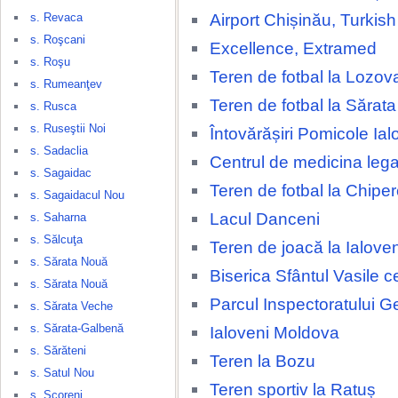
Airport Chișinău, Turkish 
s. Revaca
s. Roşcani
Excellence, Extramed
s. Roşu
Teren de fotbal la Lozov
s. Rumeanţev
Teren de fotbal la Sărat
s. Rusca
s. Ruseştii Noi
Întovărășiri Pomicole Ial
s. Sadaclia
Centrul de medicina lega
s. Sagaidac
Teren de fotbal la Chipe
s. Sagaidacul Nou
Lacul Danceni
s. Saharna
s. Sălcuţa
Teren de joacă la Ialove
s. Sărata Nouă
Biserica Sfântul Vasile c
s. Sărata Nouă
Parcul Inspectoratului G
s. Sărata Veche
s. Sărata-Galbenă
Ialoveni Moldova
s. Sărăteni
Teren la Bozu
s. Satul Nou
Teren sportiv la Ratuș
s. Scoreni