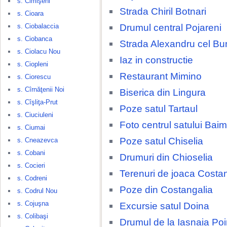
s. Cimişeni
Strada Chiril Botnari
s. Cioara
Drumul central Pojareni
s. Ciobalaccia
s. Ciobanca
Strada Alexandru cel Bu
s. Ciolacu Nou
Iaz in constructie
s. Ciopleni
Restaurant Mimino
s. Ciorescu
s. Cîrnăţenii Noi
Biserica din Lingura
s. Cîşliţa-Prut
Poze satul Tartaul
s. Ciuciuleni
Foto centrul satului Baim
s. Ciumai
Poze satul Chiselia
s. Cneazevca
s. Cobani
Drumuri din Chioselia
s. Cocieri
Terenuri de joaca Costa
s. Codreni
Poze din Costangalia
s. Codrul Nou
s. Cojuşna
Excursie satul Doina
s. Colibaşi
Drumul de la Iasnaia Po