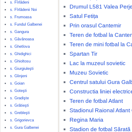
s. Fîrlădeni
Drumul L581 Valea Perjei
s. Fîrlădenii Noi
Satul Fetița
s. Frumoasa
s. Fundul Galbenei
Prin orasul Cantemir
s. Gangura
Teren de fotbal la Cante
s. Găvănoasa
Teren de mini fotbal la C
s. Ghetlova
Spartan Tir
s. Ghidighici
s. Ghioltosu
Lac la muzeul sovietic
s. Giurgiuleşti
Muzeu Sovietic
s. Glinjeni
Centrul satului Gura Gal
s. Goian
Constructia liniei electri
s. Goteşti
s. Gradişte
Teren de fotbal Atlant
s. Grătieşti
Stadionul Raional Atlant
s. Grebleşti
Regina Maria
s. Grigorievca
s. Gura Galbenei
Stadion de fotbal Sărat