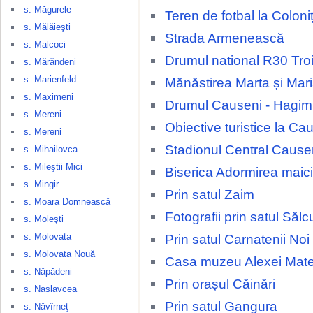
s. Măgurele
Teren de fotbal la Coloni
s. Mălăieşti
Strada Armenească
s. Malcoci
Drumul national R30 Tro
s. Mărăndeni
s. Marienfeld
Mănăstirea Marta și Mar
s. Maximeni
Drumul Causeni - Hagi
s. Mereni
Obiective turistice la Ca
s. Mereni
Stadionul Central Cause
s. Mihailovca
s. Mileştii Mici
Biserica Adormirea maic
s. Mingir
Prin satul Zaim
s. Moara Domnească
Fotografii prin satul Sălc
s. Moleşti
s. Molovata
Prin satul Carnatenii Noi
s. Molovata Nouă
Casa muzeu Alexei Mate
s. Năpădeni
Prin orașul Căinări
s. Naslavcea
Prin satul Gangura
s. Năvîrneţ