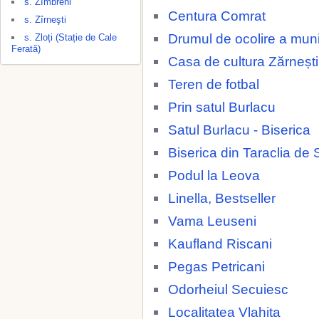
s. Zîmbreni
Centura Comrat
s. Zîrneşti
Drumul de ocolire a muni
s. Zloți (Stație de Cale
Ferată)
Casa de cultura Zărnești
Teren de fotbal
Prin satul Burlacu
Satul Burlacu - Biserica
Biserica din Taraclia de 
Podul la Leova
Linella, Bestseller
Vama Leuseni
Kaufland Riscani
Pegas Petricani
Odorheiul Secuiesc
Localitatea Vlahita