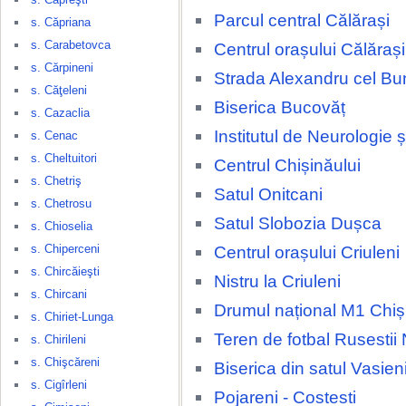
Parcul central Călărași
s. Căpriana
s. Carabetovca
Centrul orașului Călărași
s. Cărpineni
Strada Alexandru cel Bu
s. Căţeleni
Biserica Bucovăț
s. Cazaclia
Institutul de Neurologie 
s. Cenac
s. Cheltuitori
Centrul Chișinăului
s. Chetriş
Satul Onitcani
s. Chetrosu
Satul Slobozia Dușca
s. Chioselia
s. Chiperceni
Centrul orașului Criuleni
s. Chircăieşti
Nistru la Criuleni
s. Chircani
Drumul național M1 Chiși
s. Chiriet-Lunga
Teren de fotbal Rusestii 
s. Chirileni
s. Chişcăreni
Biserica din satul Vasien
s. Cigîrleni
Pojareni - Costesti