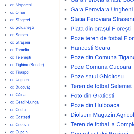
or. Nisporeni
Gara Feroviara Ungheni
or. Orhei
Statia Feroviara Straseni
or. Sîngerei
or. Şoldăneşti
Piața din orașul Florești
or. Soroca
Poze teren de fotbal Flor
or. Străşeni
Hancesti Seara
or. Taraclia
Poze din Comuna Tigan
or. Teleneşti
or. Tighina (Bender)
Poze Comuna Cucoara
or. Tiraspol
Poze satul Ghioltosu
or. Ungheni
Teren de fotbal Selemet
or. Bucovăţ
Foto din Gratiesti
or. Căinari
or. Ceadîr-Lunga
Poze din Hulboaca
or. Codru
Diolsem Magazin Agricol
or. Costeşti
Teren de fotbal la Compl
or. Cricova
or. Cupcini
Centrul satului Bozieni