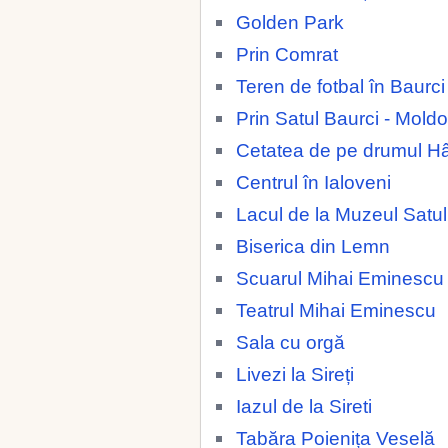
Golden Park
Prin Comrat
Teren de fotbal în Baurc
Prin Satul Baurci - Mold
Cetatea de pe drumul H
Centrul în Ialoveni
Lacul de la Muzeul Satul
Biserica din Lemn
Scuarul Mihai Eminescu
Teatrul Mihai Eminescu
Sala cu orgă
Livezi la Sireți
Iazul de la Sireti
Tabăra Poienița Veselă