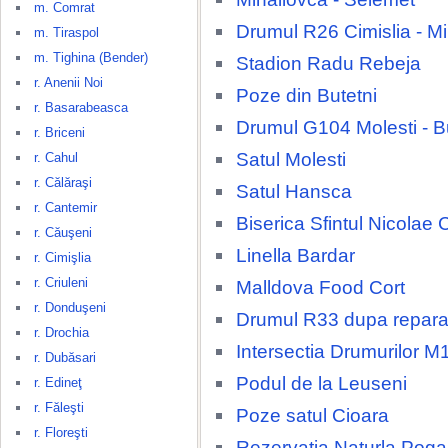
m. Comrat
Drumul R26 Cimislia - M
m. Tiraspol
m. Tighina (Bender)
Stadion Radu Rebeja
r. Anenii Noi
Poze din Butetni
r. Basarabeasca
Drumul G104 Molesti - B
r. Briceni
Satul Molesti
r. Cahul
r. Călăraşi
Satul Hansca
r. Cantemir
Biserica Sfintul Nicolae 
r. Căuşeni
Linella Bardar
r. Cimişlia
r. Criuleni
Malldova Food Cort
r. Donduşeni
Drumul R33 dupa repara
r. Drochia
Intersectia Drumurilor M
r. Dubăsari
Podul de la Leuseni
r. Edineţ
r. Făleşti
Poze satul Cioara
r. Floreşti
Rezervatia Naturla Poga