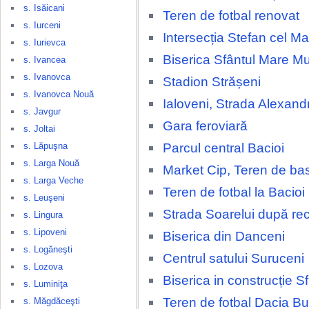
s. Isăicani
Teren de fotbal renovat
s. Iurceni
Intersecția Stefan cel Ma
s. Iurievca
Biserica Sfântul Mare M
s. Ivancea
s. Ivanovca
Stadion Strășeni
s. Ivanovca Nouă
Ialoveni, Strada Alexand
s. Javgur
Gara feroviară
s. Joltai
Parcul central Bacioi
s. Lăpuşna
s. Larga Nouă
Market Cip, Teren de ba
s. Larga Veche
Teren de fotbal la Bacioi
s. Leuşeni
Strada Soarelui după rec
s. Lingura
s. Lipoveni
Biserica din Danceni
s. Logăneşti
Centrul satului Suruceni
s. Lozova
Biserica in construcție Sfi
s. Luminiţa
Teren de fotbal Dacia Bu
s. Măgdăceşti