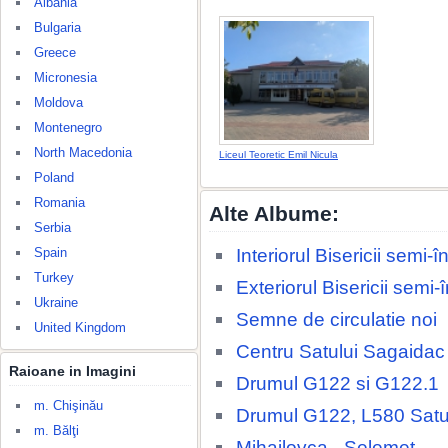
Albania
Bulgaria
Greece
Micronesia
Moldova
Montenegro
North Macedonia
Liceul Teoretic Emil Nicula
Poland
Romania
Alte Albume:
Serbia
Interiorul Bisericii semi
Spain
Turkey
Exteriorul Bisericii semi
Ukraine
Semne de circulatie noi
United Kingdom
Centru Satului Sagaidac
Raioane in Imagini
Drumul G122 si G122.1
m. Chişinău
Drumul G122, L580 Satu
m. Bălţi
Mihailovca - Selemet