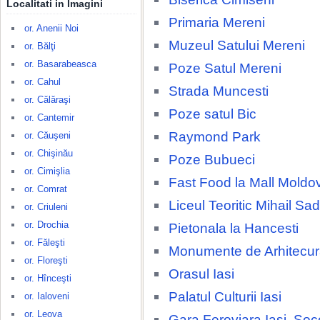
Localitati in Imagini
Primaria Mereni
or. Anenii Noi
Muzeul Satului Mereni
or. Bălţi
or. Basarabeasca
Poze Satul Mereni
or. Cahul
Strada Muncesti
or. Călăraşi
Poze satul Bic
or. Cantemir
Raymond Park
or. Căuşeni
or. Chişinău
Poze Bubueci
or. Cimişlia
Fast Food la Mall Moldo
or. Comrat
Liceul Teoritic Mihail S
or. Criuleni
or. Drochia
Pietonala la Hancesti
or. Făleşti
Monumente de Arhitecura
or. Floreşti
Orasul Iasi
or. Hînceşti
Palatul Culturii Iasi
or. Ialoveni
or. Leova
Gara Feroviara Iasi, Soc