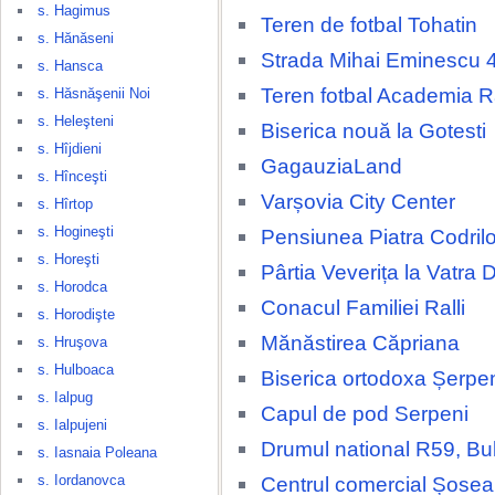
s. Hagimus
Teren de fotbal Tohatin
s. Hănăseni
Strada Mihai Eminescu 
s. Hansca
Teren fotbal Academia 
s. Hăsnăşenii Noi
s. Heleşteni
Biserica nouă la Gotesti
s. Hîjdieni
GagauziaLand
s. Hînceşti
Varșovia City Center
s. Hîrtop
s. Hogineşti
Pensiunea Piatra Codrilo
s. Horeşti
Pârtia Veverița la Vatra 
s. Horodca
Conacul Familiei Ralli
s. Horodişte
Mănăstirea Căpriana
s. Hruşova
s. Hulboaca
Biserica ortodoxa Șerpe
s. Ialpug
Capul de pod Serpeni
s. Ialpujeni
Drumul national R59, Bu
s. Iasnaia Poleana
s. Iordanovca
Centrul comercial Șosea