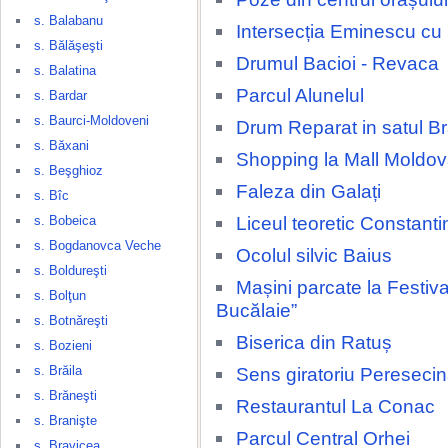
s. Balabanu
Intersecția Eminescu cu
s. Bălăşeşti
Drumul Bacioi - Revaca
s. Balatina
Parcul Alunelul
s. Bardar
s. Baurci-Moldoveni
Drum Reparat in satul Br
s. Băxani
Shopping la Mall Moldov
s. Beşghioz
Faleza din Galați
s. Bîc
Liceul teoretic Constant
s. Bobeica
s. Bogdanovca Veche
Ocolul silvic Baius
s. Boldureşti
Mașini parcate la Festival
s. Bolţun
Bucălaie”
s. Botnăreşti
Biserica din Ratuș
s. Bozieni
s. Brăila
Sens giratoriu Pereseci
s. Brăneşti
Restaurantul La Conac
s. Branişte
Parcul Central Orhei
s. Bravicea