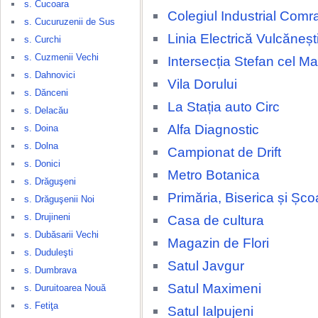
s. Cucoara
Colegiul Industrial Comr
s. Cucuruzenii de Sus
Linia Electrică Vulcăneșt
s. Curchi
s. Cuzmenii Vechi
Intersecția Stefan cel M
s. Dahnovici
Vila Dorului
s. Dănceni
La Stația auto Circ
s. Delacău
Alfa Diagnostic
s. Doina
s. Dolna
Campionat de Drift
s. Donici
Metro Botanica
s. Drăguşeni
Primăria, Biserica și Șco
s. Drăguşenii Noi
s. Drujineni
Casa de cultura
s. Dubăsarii Vechi
Magazin de Flori
s. Duduleşti
Satul Javgur
s. Dumbrava
Satul Maximeni
s. Duruitoarea Nouă
s. Fetiţa
Satul Ialpujeni