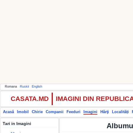
Romana
Ruskii
English
CASATA.MD
IMAGINI DIN REPUBLI
Acasă
Imobil
Chirie
Companii
Feeduri
Imagini
Hărţi
Localități
Tari in Imagini
Albumul