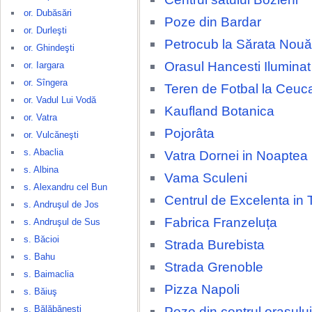
or. Dubăsări
Poze din Bardar
or. Durleşti
Petrocub la Sărata Nouă
or. Ghindeşti
Orasul Hancesti Ilumina
or. Iargara
or. Sîngera
Teren de Fotbal la Ceuca
or. Vadul Lui Vodă
Kaufland Botanica
or. Vatra
Pojorâta
or. Vulcăneşti
s. Abaclia
Vatra Dornei in Noaptea
s. Albina
Vama Sculeni
s. Alexandru cel Bun
Centrul de Excelenta in 
s. Andruşul de Jos
Fabrica Franzeluța
s. Andruşul de Sus
s. Băcioi
Strada Burebista
s. Bahu
Strada Grenoble
s. Baimaclia
Pizza Napoli
s. Băiuş
s. Bălăbăneşti
Poze din centrul orașulu