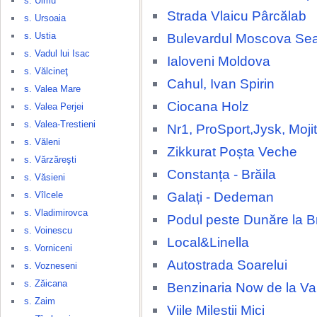
s. Ulmu
Strada Vlaicu Pârcălab
s. Ursoaia
s. Ustia
Bulevardul Moscova Se
s. Vadul lui Isac
Ialoveni Moldova
s. Vălcineţ
Cahul, Ivan Spirin
s. Valea Mare
Ciocana Holz
s. Valea Perjei
s. Valea-Trestieni
Nr1, ProSport,Jysk, Moji
s. Văleni
Zikkurat Poșta Veche
s. Vărzăreşti
Constanța - Brăila
s. Văsieni
Galați - Dedeman
s. Vîlcele
s. Vladimirovca
Podul peste Dunăre la Br
s. Voinescu
Local&Linella
s. Vorniceni
Autostrada Soarelui
s. Vozneseni
s. Zăicana
Benzinaria Now de la 
s. Zaim
Viile Milestii Mici