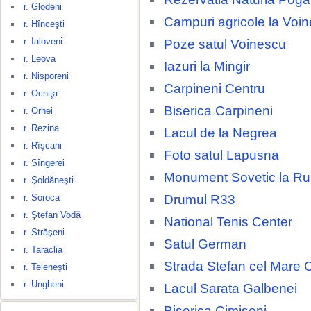
r. Glodeni
Campuri agricole la Voi
r. Hînceşti
r. Ialoveni
Poze satul Voinescu
r. Leova
Iazuri la Mingir
r. Nisporeni
Carpineni Centru
r. Ocniţa
Biserica Carpineni
r. Orhei
r. Rezina
Lacul de la Negrea
r. Rîşcani
Foto satul Lapusna
r. Sîngerei
Monument Sovetic la R
r. Şoldăneşti
Drumul R33
r. Soroca
r. Ştefan Vodă
National Tenis Center
r. Străşeni
Satul German
r. Taraclia
Strada Stefan cel Mare 
r. Teleneşti
r. Ungheni
Lacul Sarata Galbenei
Biserica Cimiseni