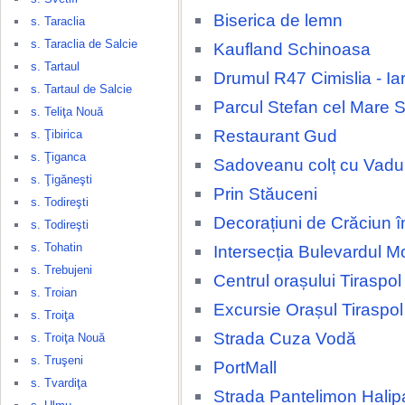
Biserica de lemn
s. Taraclia
s. Taraclia de Salcie
Kaufland Schinoasa
s. Tartaul
Drumul R47 Cimislia - Ia
s. Tartaul de Salcie
Parcul Stefan cel Mare 
s. Teliţa Nouă
Restaurant Gud
s. Ţibirica
s. Ţiganca
Sadoveanu colț cu Vadul
s. Ţigăneşti
Prin Stăuceni
s. Todireşti
Decorațiuni de Crăciun î
s. Todireşti
s. Tohatin
Intersecția Bulevardul
s. Trebujeni
Centrul orașului Tiraspol
s. Troian
Excursie Orașul Tiraspol
s. Troiţa
Strada Cuza Vodă
s. Troiţa Nouă
s. Truşeni
PortMall
s. Tvardiţa
Strada Pantelimon Halip