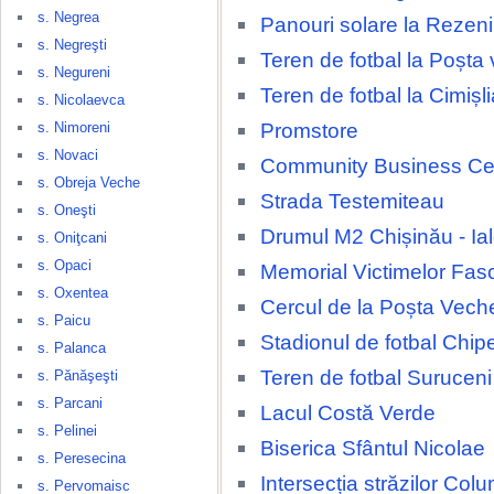
s. Negrea
Panouri solare la Rezeni
s. Negreşti
Teren de fotbal la Poșta
s. Negureni
Teren de fotbal la Cimișli
s. Nicolaevca
Promstore
s. Nimoreni
s. Novaci
Community Business Ce
s. Obreja Veche
Strada Testemiteau
s. Oneşti
Drumul M2 Chișinău - Ia
s. Oniţcani
s. Opaci
Memorial Victimelor Fas
s. Oxentea
Cercul de la Poșta Vech
s. Paicu
Stadionul de fotbal Chip
s. Palanca
Teren de fotbal Suruceni
s. Pănăşeşti
s. Parcani
Lacul Costă Verde
s. Pelinei
Biserica Sfântul Nicolae
s. Peresecina
Intersecția străzilor Colu
s. Pervomaisc