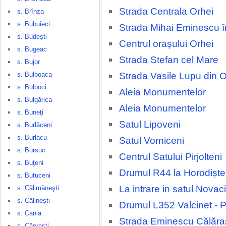
Strada Centrala Orhei
s. Brînza
s. Bubuieci
Strada Mihai Eminescu î
s. Budeşti
Centrul orașului Orhei
s. Bugeac
Strada Stefan cel Mare
s. Bujor
Strada Vasile Lupu din O
s. Bulboaca
s. Bulboci
Aleia Monumentelor
s. Bulgărica
Aleia Monumentelor
s. Buneţi
Satul Lipoveni
s. Burlăceni
s. Burlacu
Satul Vorniceni
s. Bursuc
Centrul Satului Pirjolteni
s. Buţeni
Drumul R44 la Horodiște
s. Butuceni
La intrare in satul Novaci
s. Călimăneşti
s. Călineşti
Drumul L352 Valcinet - P
s. Cania
Strada Eminescu Călăra
s. Căpreşti