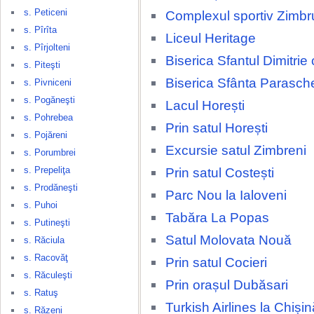
s. Peticeni
Complexul sportiv Zimbr
s. Pîrîta
Liceul Heritage
s. Pîrjolteni
Biserica Sfantul Dimitrie
s. Piteşti
Biserica Sfânta Parasch
s. Pivniceni
s. Pogăneşti
Lacul Horești
s. Pohrebea
Prin satul Horești
s. Pojăreni
Excursie satul Zimbreni
s. Porumbrei
s. Prepeliţa
Prin satul Costești
s. Prodăneşti
Parc Nou la Ialoveni
s. Puhoi
Tabăra La Popas
s. Putineşti
Satul Molovata Nouă
s. Răciula
s. Racovăţ
Prin satul Cocieri
s. Răculeşti
Prin orașul Dubăsari
s. Ratuş
Turkish Airlines la Chișin
s. Răzeni