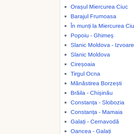
Orașul Miercurea Ciuc
Barajul Frumoasa
În munți la Miercurea Ci
Popoiu - Ghimeș
Slanic Moldova - Izvoare
Slanic Moldova
Cireșoaia
Tirgul Ocna
Mănăstirea Borzești
Brăila - Chișinău
Constanța - Slobozia
Constanța - Mamaia
Galați - Cernavodă
Oancea - Galați