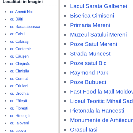
Localitati in Imagini
Lacul Sarata Galbenei
or. Anenii Noi
Biserica Cimiseni
or. Bălţi
Primaria Mereni
or. Basarabeasca
Muzeul Satului Mereni
or. Cahul
or. Călăraşi
Poze Satul Mereni
or. Cantemir
Strada Muncesti
or. Căuşeni
Poze satul Bic
or. Chişinău
or. Cimişlia
Raymond Park
or. Comrat
Poze Bubueci
or. Criuleni
Fast Food la Mall Moldo
or. Drochia
Liceul Teoritic Mihail S
or. Făleşti
or. Floreşti
Pietonala la Hancesti
or. Hînceşti
Monumente de Arhitecura
or. Ialoveni
Orasul Iasi
or. Leova