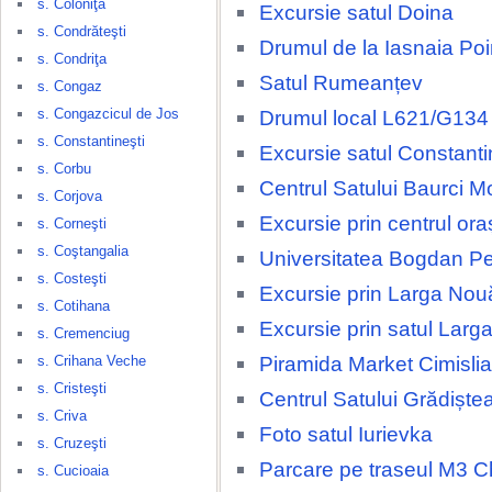
s. Coloniţa
Excursie satul Doina
s. Condrăteşti
Drumul de la Iasnaia Po
s. Condriţa
Satul Rumeanțev
s. Congaz
s. Congazcicul de Jos
Drumul local L621/G134
s. Constantineşti
Excursie satul Constanti
s. Corbu
Centrul Satului Baurci M
s. Corjova
Excursie prin centrul ora
s. Corneşti
s. Coştangalia
Universitatea Bogdan Pe
s. Costeşti
Excursie prin Larga Nou
s. Cotihana
Excursie prin satul Larg
s. Cremenciug
Piramida Market Cimislia
s. Crihana Veche
s. Cristeşti
Centrul Satului Grădiște
s. Criva
Foto satul Iurievka
s. Cruzeşti
Parcare pe traseul M3 Ch
s. Cucioaia