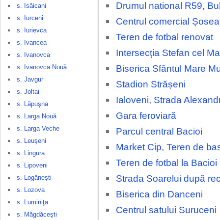
Drumul national R59, Bu
s. Isăicani
s. Iurceni
Centrul comercial Șosea
s. Iurievca
Teren de fotbal renovat
s. Ivancea
Intersecția Stefan cel Ma
s. Ivanovca
Biserica Sfântul Mare M
s. Ivanovca Nouă
s. Javgur
Stadion Strășeni
s. Joltai
Ialoveni, Strada Alexand
s. Lăpuşna
Gara feroviară
s. Larga Nouă
s. Larga Veche
Parcul central Bacioi
s. Leuşeni
Market Cip, Teren de ba
s. Lingura
Teren de fotbal la Bacioi
s. Lipoveni
Strada Soarelui după rec
s. Logăneşti
s. Lozova
Biserica din Danceni
s. Luminiţa
Centrul satului Suruceni
s. Măgdăceşti