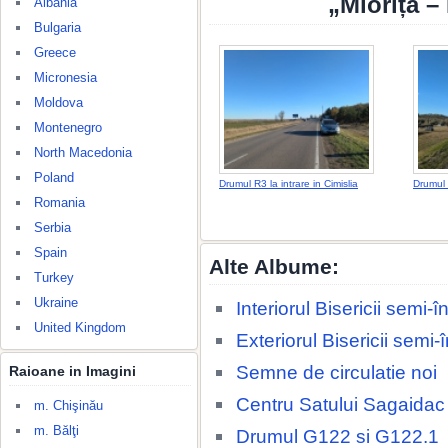
„Miorița –
Albania
Bulgaria
Greece
Micronesia
Moldova
Montenegro
North Macedonia
Poland
Drumul R3 la intrare in Cimislia
Drumul 
Romania
Serbia
Spain
Alte Albume:
Turkey
Ukraine
Interiorul Bisericii semi
United Kingdom
Exteriorul Bisericii semi
Semne de circulatie noi
Raioane in Imagini
Centru Satului Sagaidac
m. Chişinău
m. Bălţi
Drumul G122 si G122.1