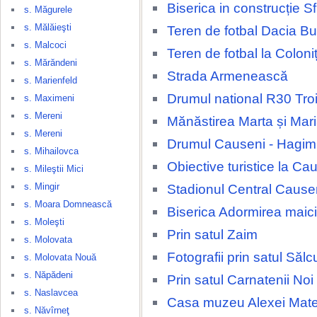
Biserica in construcție Sfi
s. Măgurele
s. Mălăieşti
Teren de fotbal Dacia Bu
s. Malcoci
Teren de fotbal la Coloni
s. Mărăndeni
Strada Armenească
s. Marienfeld
Drumul national R30 Tro
s. Maximeni
s. Mereni
Mănăstirea Marta și Mar
s. Mereni
Drumul Causeni - Hagi
s. Mihailovca
Obiective turistice la Ca
s. Mileştii Mici
s. Mingir
Stadionul Central Cause
s. Moara Domnească
Biserica Adormirea maic
s. Moleşti
Prin satul Zaim
s. Molovata
Fotografii prin satul Sălc
s. Molovata Nouă
s. Năpădeni
Prin satul Carnatenii Noi
s. Naslavcea
Casa muzeu Alexei Mate
s. Năvîrneţ