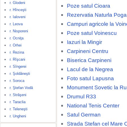
r. Glodeni
Poze satul Cioara
r. Hînceşti
Rezervatia Naturla Poga
r. Ialoveni
Campuri agricole la Voi
r. Leova
r. Nisporeni
Poze satul Voinescu
r. Ocniţa
Iazuri la Mingir
r. Orhei
Carpineni Centru
r. Rezina
Biserica Carpineni
r. Rîşcani
r. Sîngerei
Lacul de la Negrea
r. Şoldăneşti
Foto satul Lapusna
r. Soroca
Monument Sovetic la R
r. Ştefan Vodă
r. Străşeni
Drumul R33
r. Taraclia
National Tenis Center
r. Teleneşti
Satul German
r. Ungheni
Strada Stefan cel Mare 