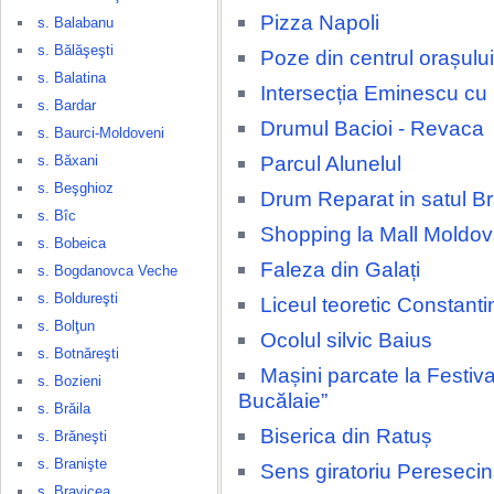
Pizza Napoli
s. Balabanu
s. Bălăşeşti
Poze din centrul orașulu
s. Balatina
Intersecția Eminescu cu
s. Bardar
Drumul Bacioi - Revaca
s. Baurci-Moldoveni
Parcul Alunelul
s. Băxani
s. Beşghioz
Drum Reparat in satul Br
s. Bîc
Shopping la Mall Moldov
s. Bobeica
Faleza din Galați
s. Bogdanovca Veche
s. Boldureşti
Liceul teoretic Constant
s. Bolţun
Ocolul silvic Baius
s. Botnăreşti
Mașini parcate la Festival
s. Bozieni
Bucălaie”
s. Brăila
Biserica din Ratuș
s. Brăneşti
s. Branişte
Sens giratoriu Pereseci
s. Bravicea