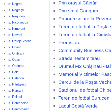
Prin orașul Căinări
s. Negrea
Prin satul Gangura
s. Negreşti
s. Negureni
Panouri solare la Rezeni
s. Nicolaevca
Teren de fotbal la Poșta
s. Nimoreni
Teren de fotbal la Cimișli
s. Novaci
s. Obreja Veche
Promstore
s. Oneşti
Community Business Ce
s. Oniţcani
Strada Testemiteau
s. Opaci
Drumul M2 Chișinău - Ia
s. Oxentea
s. Paicu
Memorial Victimelor Fas
s. Palanca
Cercul de la Poșta Vech
s. Pănăşeşti
Stadionul de fotbal Chip
s. Parcani
s. Pelinei
Teren de fotbal Suruceni
s. Peresecina
Lacul Costă Verde
s. Pervomaisc