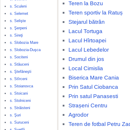
Teren la Bozu
s. Sculeni
Teren sportiv la Ratuș
s. Selemet
s. Selişte
Stejarul bătrân
s. Şerpeni
Lacul Tortuga
s. Sireţi
Lacul Hîrtoapei
s. Slobozia Mare
Lacul Lebedelor
s. Slobozia-Duşca
s. Sociteni
Drumul din jos
s. Stăuceni
Local Cimislia
s. Ştefăneşti
Biserica Mare Cania
s. Stîrceni
Prin Satul Ciobanca
s. Stoianovca
s. Stoicani
Prin satul Panasesti
s. Stolniceni
Strașeni Centru
s. Străisteni
Agrodor
s. Şuri
s. Suruceni
Teren de fotbal Petru Za
s. Svetlîi