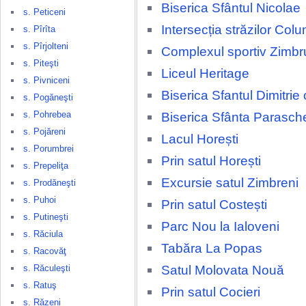
Biserica Sfântul Nicolae
s. Peticeni
Intersecția străzilor Colu
s. Pîrîta
s. Pîrjolteni
Complexul sportiv Zimbr
s. Piteşti
Liceul Heritage
s. Pivniceni
Biserica Sfantul Dimitrie
s. Pogăneşti
s. Pohrebea
Biserica Sfânta Parasch
s. Pojăreni
Lacul Horești
s. Porumbrei
Prin satul Horești
s. Prepeliţa
Excursie satul Zimbreni
s. Prodăneşti
s. Puhoi
Prin satul Costești
s. Putineşti
Parc Nou la Ialoveni
s. Răciula
Tabăra La Popas
s. Racovăţ
Satul Molovata Nouă
s. Răculeşti
s. Ratuş
Prin satul Cocieri
s. Răzeni