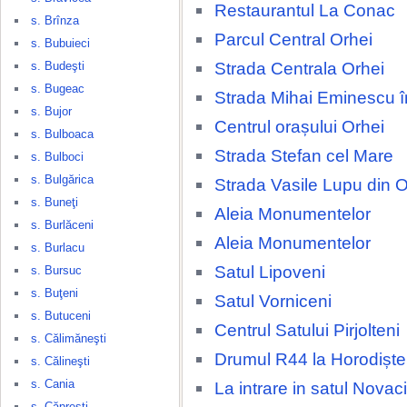
Restaurantul La Conac
s. Brînza
Parcul Central Orhei
s. Bubuieci
Strada Centrala Orhei
s. Budeşti
s. Bugeac
Strada Mihai Eminescu î
s. Bujor
Centrul orașului Orhei
s. Bulboaca
Strada Stefan cel Mare
s. Bulboci
s. Bulgărica
Strada Vasile Lupu din O
s. Buneţi
Aleia Monumentelor
s. Burlăceni
Aleia Monumentelor
s. Burlacu
Satul Lipoveni
s. Bursuc
s. Buţeni
Satul Vorniceni
s. Butuceni
Centrul Satului Pirjolteni
s. Călimăneşti
Drumul R44 la Horodiște
s. Călineşti
s. Cania
La intrare in satul Novaci
s. Căpreşti