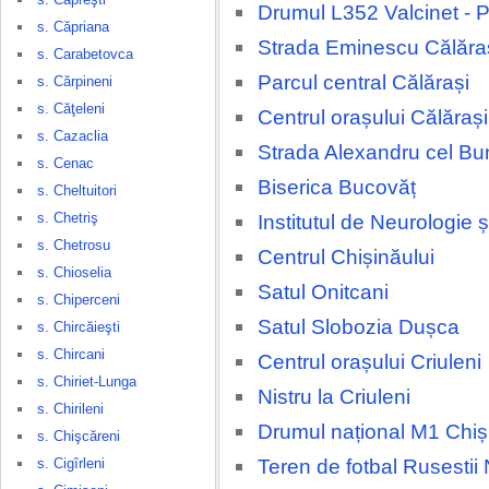
Drumul L352 Valcinet - P
s. Căpriana
Strada Eminescu Călăra
s. Carabetovca
Parcul central Călărași
s. Cărpineni
s. Căţeleni
Centrul orașului Călărași
s. Cazaclia
Strada Alexandru cel Bu
s. Cenac
Biserica Bucovăț
s. Cheltuitori
s. Chetriş
Institutul de Neurologie 
s. Chetrosu
Centrul Chișinăului
s. Chioselia
Satul Onitcani
s. Chiperceni
Satul Slobozia Dușca
s. Chircăieşti
s. Chircani
Centrul orașului Criuleni
s. Chiriet-Lunga
Nistru la Criuleni
s. Chirileni
Drumul național M1 Chiși
s. Chişcăreni
Teren de fotbal Rusestii 
s. Cigîrleni