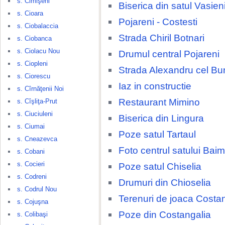
s. Cimişeni
Biserica din satul Vasien
s. Cioara
Pojareni - Costesti
s. Ciobalaccia
Strada Chiril Botnari
s. Ciobanca
s. Ciolacu Nou
Drumul central Pojareni
s. Ciopleni
Strada Alexandru cel Bu
s. Ciorescu
Iaz in constructie
s. Cîrnăţenii Noi
Restaurant Mimino
s. Cîşliţa-Prut
s. Ciuciuleni
Biserica din Lingura
s. Ciumai
Poze satul Tartaul
s. Cneazevca
Foto centrul satului Baim
s. Cobani
s. Cocieri
Poze satul Chiselia
s. Codreni
Drumuri din Chioselia
s. Codrul Nou
Terenuri de joaca Costa
s. Cojuşna
Poze din Costangalia
s. Colibaşi