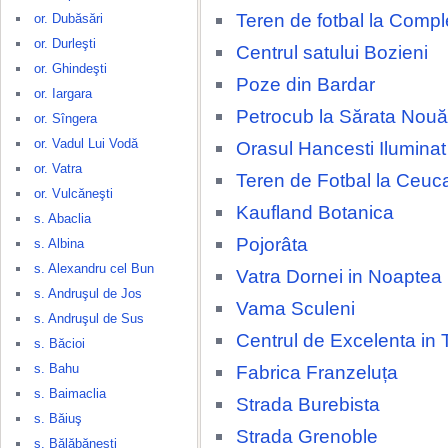
Teren de fotbal la Compl
or. Dubăsări
or. Durleşti
Centrul satului Bozieni
or. Ghindeşti
Poze din Bardar
or. Iargara
Petrocub la Sărata Nouă
or. Sîngera
or. Vadul Lui Vodă
Orasul Hancesti Ilumina
or. Vatra
Teren de Fotbal la Ceuca
or. Vulcăneşti
Kaufland Botanica
s. Abaclia
Pojorâta
s. Albina
s. Alexandru cel Bun
Vatra Dornei in Noaptea
s. Andruşul de Jos
Vama Sculeni
s. Andruşul de Sus
Centrul de Excelenta in 
s. Băcioi
s. Bahu
Fabrica Franzeluța
s. Baimaclia
Strada Burebista
s. Băiuş
Strada Grenoble
s. Bălăbăneşti