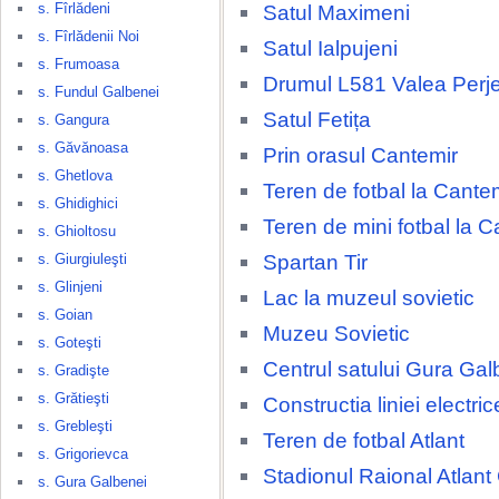
s. Fîrlădeni
Satul Maximeni
s. Fîrlădenii Noi
Satul Ialpujeni
s. Frumoasa
Drumul L581 Valea Perjei
s. Fundul Galbenei
Satul Fetița
s. Gangura
s. Găvănoasa
Prin orasul Cantemir
s. Ghetlova
Teren de fotbal la Cante
s. Ghidighici
Teren de mini fotbal la C
s. Ghioltosu
Spartan Tir
s. Giurgiuleşti
s. Glinjeni
Lac la muzeul sovietic
s. Goian
Muzeu Sovietic
s. Goteşti
Centrul satului Gura Gal
s. Gradişte
s. Grătieşti
Constructia liniei electri
s. Grebleşti
Teren de fotbal Atlant
s. Grigorievca
Stadionul Raional Atlant
s. Gura Galbenei