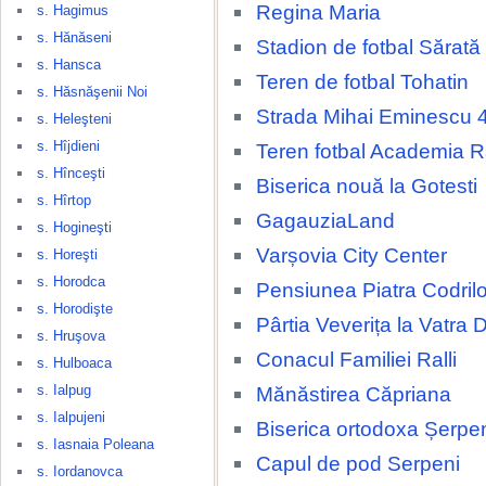
Regina Maria
s. Hagimus
s. Hănăseni
Stadion de fotbal Sărat
s. Hansca
Teren de fotbal Tohatin
s. Hăsnăşenii Noi
Strada Mihai Eminescu 
s. Heleşteni
s. Hîjdieni
Teren fotbal Academia 
s. Hînceşti
Biserica nouă la Gotesti
s. Hîrtop
GagauziaLand
s. Hogineşti
Varșovia City Center
s. Horeşti
s. Horodca
Pensiunea Piatra Codrilo
s. Horodişte
Pârtia Veverița la Vatra 
s. Hruşova
Conacul Familiei Ralli
s. Hulboaca
s. Ialpug
Mănăstirea Căpriana
s. Ialpujeni
Biserica ortodoxa Șerpe
s. Iasnaia Poleana
Capul de pod Serpeni
s. Iordanovca