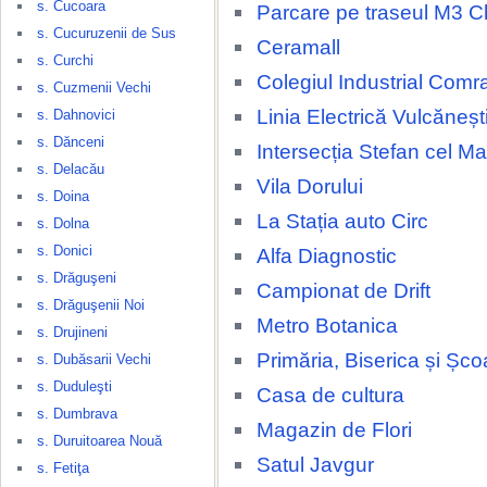
s. Cucoara
Parcare pe traseul M3 Ch
s. Cucuruzenii de Sus
Ceramall
s. Curchi
Colegiul Industrial Comr
s. Cuzmenii Vechi
Linia Electrică Vulcăneșt
s. Dahnovici
s. Dănceni
Intersecția Stefan cel M
s. Delacău
Vila Dorului
s. Doina
La Stația auto Circ
s. Dolna
s. Donici
Alfa Diagnostic
s. Drăguşeni
Campionat de Drift
s. Drăguşenii Noi
Metro Botanica
s. Drujineni
Primăria, Biserica și Șco
s. Dubăsarii Vechi
s. Duduleşti
Casa de cultura
s. Dumbrava
Magazin de Flori
s. Duruitoarea Nouă
Satul Javgur
s. Fetiţa