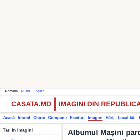
Romana
Ruskii
English
CASATA.MD
IMAGINI DIN REPUBLI
Acasă
Imobil
Chirie
Companii
Feeduri
Imagini
Hărţi
Localități
Tari in Imagini
Albumul Mașini parca