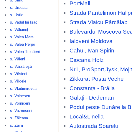
s. Ulmu
PortMall
s. Ursoaia
Strada Pantelimon Halip
s. Ustia
Strada Vlaicu Pârcălab
s. Vadul lui Isac
s. Vălcineţ
Bulevardul Moscova Se
s. Valea Mare
Ialoveni Moldova
s. Valea Perjei
Cahul, Ivan Spirin
s. Valea-Trestieni
Ciocana Holz
s. Văleni
s. Vărzăreşti
Nr1, ProSport,Jysk, Moji
s. Văsieni
Zikkurat Poșta Veche
s. Vîlcele
Constanța - Brăila
s. Vladimirovca
s. Voinescu
Galați - Dedeman
s. Vorniceni
Podul peste Dunăre la Br
s. Vozneseni
Local&Linella
s. Zăicana
Autostrada Soarelui
s. Zaim