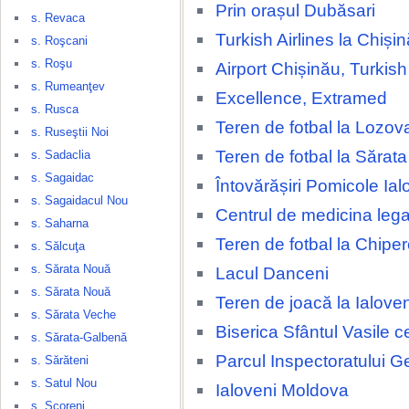
Prin orașul Dubăsari
s. Revaca
Turkish Airlines la Chișin
s. Roşcani
s. Roşu
Airport Chișinău, Turkish 
s. Rumeanţev
Excellence, Extramed
s. Rusca
Teren de fotbal la Lozov
s. Ruseştii Noi
Teren de fotbal la Sărat
s. Sadaclia
s. Sagaidac
Întovărășiri Pomicole Ial
s. Sagaidacul Nou
Centrul de medicina lega
s. Saharna
Teren de fotbal la Chipe
s. Sălcuţa
s. Sărata Nouă
Lacul Danceni
s. Sărata Nouă
Teren de joacă la Ialove
s. Sărata Veche
Biserica Sfântul Vasile c
s. Sărata-Galbenă
Parcul Inspectoratului G
s. Sărăteni
s. Satul Nou
Ialoveni Moldova
s. Scoreni