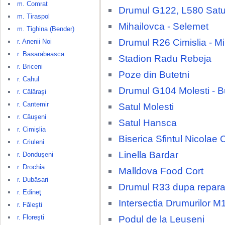
m. Comrat
Drumul G122, L580 Satu
m. Tiraspol
Mihailovca - Selemet
m. Tighina (Bender)
Drumul R26 Cimislia - M
r. Anenii Noi
r. Basarabeasca
Stadion Radu Rebeja
r. Briceni
Poze din Butetni
r. Cahul
Drumul G104 Molesti - B
r. Călăraşi
r. Cantemir
Satul Molesti
r. Căuşeni
Satul Hansca
r. Cimişlia
Biserica Sfintul Nicolae 
r. Criuleni
Linella Bardar
r. Donduşeni
r. Drochia
Malldova Food Cort
r. Dubăsari
Drumul R33 dupa repara
r. Edineţ
Intersectia Drumurilor M
r. Făleşti
r. Floreşti
Podul de la Leuseni