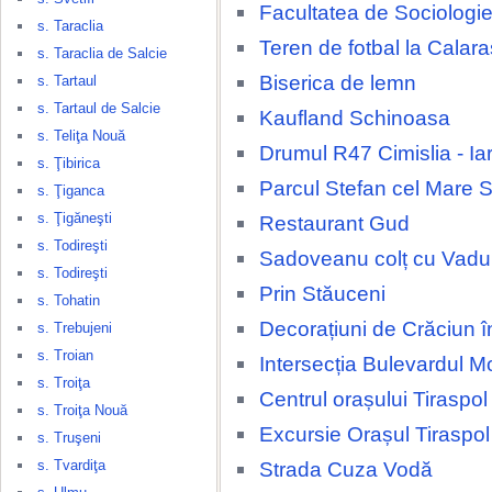
Facultatea de Sociologie
s. Taraclia
Teren de fotbal la Calara
s. Taraclia de Salcie
Biserica de lemn
s. Tartaul
s. Tartaul de Salcie
Kaufland Schinoasa
s. Teliţa Nouă
Drumul R47 Cimislia - Ia
s. Ţibirica
Parcul Stefan cel Mare 
s. Ţiganca
s. Ţigăneşti
Restaurant Gud
s. Todireşti
Sadoveanu colț cu Vadul
s. Todireşti
Prin Stăuceni
s. Tohatin
Decorațiuni de Crăciun î
s. Trebujeni
s. Troian
Intersecția Bulevardul
s. Troiţa
Centrul orașului Tiraspol
s. Troiţa Nouă
Excursie Orașul Tiraspol
s. Truşeni
s. Tvardiţa
Strada Cuza Vodă