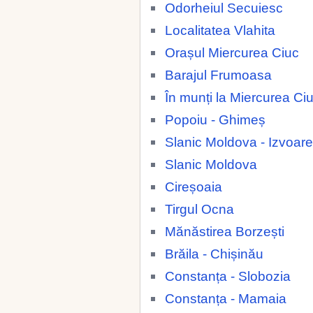
Odorheiul Secuiesc
Localitatea Vlahita
Orașul Miercurea Ciuc
Barajul Frumoasa
În munți la Miercurea Ci
Popoiu - Ghimeș
Slanic Moldova - Izvoare
Slanic Moldova
Cireșoaia
Tirgul Ocna
Mănăstirea Borzești
Brăila - Chișinău
Constanța - Slobozia
Constanța - Mamaia