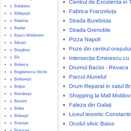
Centrul de Excelenta in 
s. Balabanu
Fabrica Franzeluța
s. Bălăşeşti
Strada Burebista
s. Balatina
s. Bardar
Strada Grenoble
s. Baurci-Moldoveni
Pizza Napoli
s. Băxani
Poze din centrul orașulu
s. Beşghioz
Intersecția Eminescu cu
s. Bîc
s. Bobeica
Drumul Bacioi - Revaca
s. Bogdanovca Veche
Parcul Alunelul
s. Boldureşti
Drum Reparat in satul Br
s. Bolţun
s. Botnăreşti
Shopping la Mall Moldov
s. Bozieni
Faleza din Galați
s. Brăila
Liceul teoretic Constant
s. Brăneşti
Ocolul silvic Baius
s. Branişte
s. Bravicea