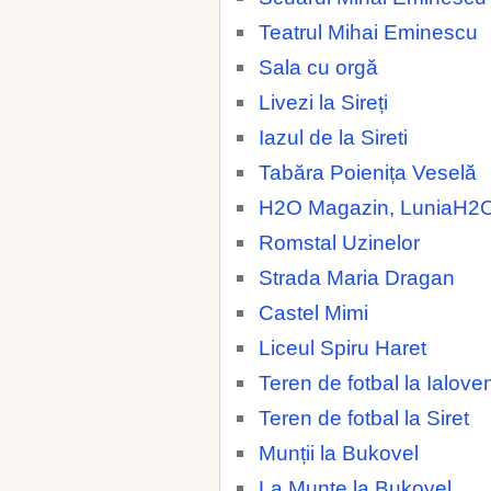
Teatrul Mihai Eminescu
Sala cu orgă
Livezi la Sireți
Iazul de la Sireti
Tabăra Poienița Veselă
H2O Magazin, LuniaH2
Romstal Uzinelor
Strada Maria Dragan
Castel Mimi
Liceul Spiru Haret
Teren de fotbal la Ialoven
Teren de fotbal la Siret
Munții la Bukovel
La Munte la Bukovel