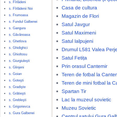
s. Fîrlădeni
Casa de cultura
s. Fîrlădenii Noi
s. Frumoasa
Magazin de Flori
s. Fundul Galbenei
Satul Javgur
s. Gangura
Satul Maximeni
s. Găvănoasa
Satul Ialpujeni
s. Ghetlova
s. Ghidighici
Drumul L581 Valea Perjei
s. Ghioltosu
Satul Fetița
s. Giurgiuleşti
Prin orasul Cantemir
s. Glinjeni
Teren de fotbal la Cante
s. Goian
s. Goteşti
Teren de mini fotbal la C
s. Gradişte
Spartan Tir
s. Grătieşti
Lac la muzeul sovietic
s. Grebleşti
s. Grigorievca
Muzeu Sovietic
s. Gura Galbenei
Centrul satului Gura Gal