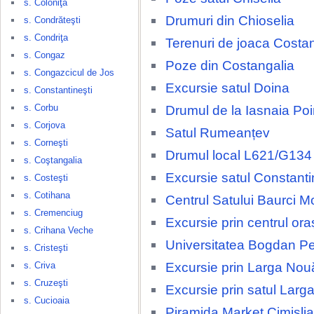
s. Coloniţa
Drumuri din Chioselia
s. Condrăteşti
s. Condriţa
Terenuri de joaca Costa
s. Congaz
Poze din Costangalia
s. Congazcicul de Jos
Excursie satul Doina
s. Constantineşti
s. Corbu
Drumul de la Iasnaia Po
s. Corjova
Satul Rumeanțev
s. Corneşti
Drumul local L621/G134
s. Coştangalia
Excursie satul Constanti
s. Costeşti
s. Cotihana
Centrul Satului Baurci M
s. Cremenciug
Excursie prin centrul ora
s. Crihana Veche
Universitatea Bogdan Pe
s. Cristeşti
Excursie prin Larga Nou
s. Criva
s. Cruzeşti
Excursie prin satul Larg
s. Cucioaia
Piramida Market Cimislia