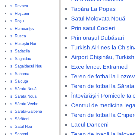
s. Revaca
Tabăra La Popas
s. Roşcani
Satul Molovata Nouă
s. Roşu
Prin satul Cocieri
s. Rumeanţev
s. Rusca
Prin orașul Dubăsari
s. Ruseştii Noi
Turkish Airlines la Chișin
s. Sadaclia
Airport Chișinău, Turkish 
s. Sagaidac
Excellence, Extramed
s. Sagaidacul Nou
s. Saharna
Teren de fotbal la Lozov
s. Sălcuţa
Teren de fotbal la Sărat
s. Sărata Nouă
Întovărășiri Pomicole Ial
s. Sărata Nouă
s. Sărata Veche
Centrul de medicina lega
s. Sărata-Galbenă
Teren de fotbal la Chipe
s. Sărăteni
Lacul Danceni
s. Satul Nou
Teren de joacă la Ialove
s. Scoreni