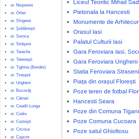
Liceul Teoritic Mihail S
or. Nisporeni
Pietonala la Hancesti
or. Orhei
or. Sîngerei
Monumente de Arhitecura
or. Şoldăneşti
Orasul Iasi
or. Soroca
Palatul Culturii Iasi
or. Străşeni
Gara Feroviara Iasi, Soc
or. Taraclia
or. Teleneşti
Gara Feroviara Ungheni
or. Tighina (Bender)
Statia Feroviara Straseni
or. Tiraspol
Piața din orașul Florești
or. Ungheni
Poze teren de fotbal Flor
or. Bucovăţ
or. Căinari
Hancesti Seara
or. Ceadîr-Lunga
Poze din Comuna Tigan
or. Codru
Poze Comuna Cucoara
or. Costeşti
or. Cricova
Poze satul Ghioltosu
or. Cupcini