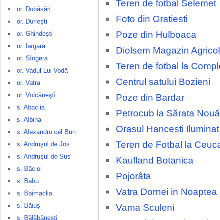
Teren de fotbal Selemet
or. Dubăsări
Foto din Gratiesti
or. Durleşti
Poze din Hulboaca
or. Ghindeşti
or. Iargara
Diolsem Magazin Agricol
or. Sîngera
Teren de fotbal la Compl
or. Vadul Lui Vodă
Centrul satului Bozieni
or. Vatra
or. Vulcăneşti
Poze din Bardar
s. Abaclia
Petrocub la Sărata Nouă
s. Albina
Orasul Hancesti Ilumina
s. Alexandru cel Bun
Teren de Fotbal la Ceuca
s. Andruşul de Jos
s. Andruşul de Sus
Kaufland Botanica
s. Băcioi
Pojorâta
s. Bahu
Vatra Dornei in Noaptea
s. Baimaclia
s. Băiuş
Vama Sculeni
s. Bălăbăneşti