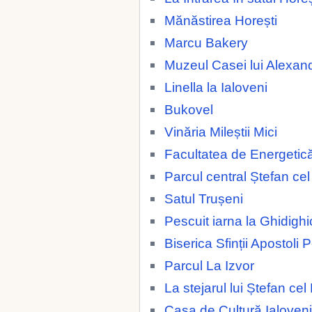
Mănăstirea Horești
Marcu Bakery
Muzeul Casei lui Alexan
Linella la Ialoveni
Bukovel
Vinăria Mileștii Mici
Facultatea de Energetic
Parcul central Ștefan ce
Satul Trușeni
Pescuit iarna la Ghidighi
Biserica Sfinții Apostoli 
Parcul La Izvor
La stejarul lui Ștefan ce
Casa de Cultură Ialoveni