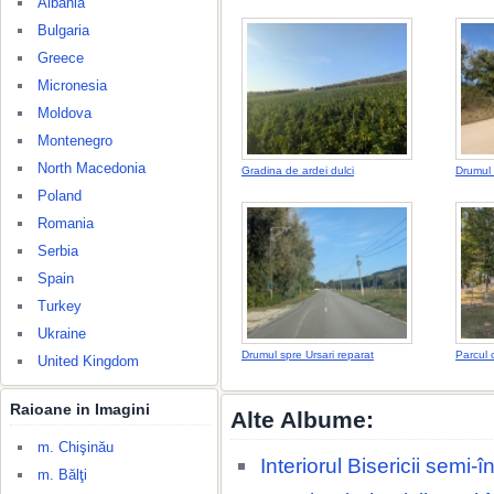
Albania
Bulgaria
Greece
Micronesia
Moldova
Montenegro
North Macedonia
Gradina de ardei dulci
Drumul 
Poland
Romania
Serbia
Spain
Turkey
Ukraine
Drumul spre Ursari reparat
Parcul 
United Kingdom
Raioane in Imagini
Alte Albume:
m. Chişinău
Interiorul Bisericii semi
m. Bălţi