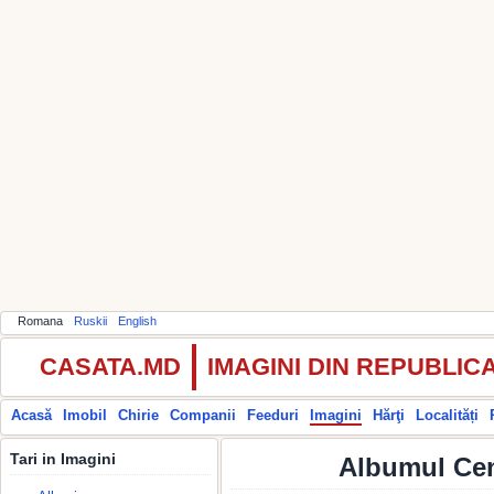
Romana
Ruskii
English
CASATA.MD
IMAGINI DIN REPUBLI
Acasă
Imobil
Chirie
Companii
Feeduri
Imagini
Hărţi
Localități
Tari in Imagini
Albumul Cent