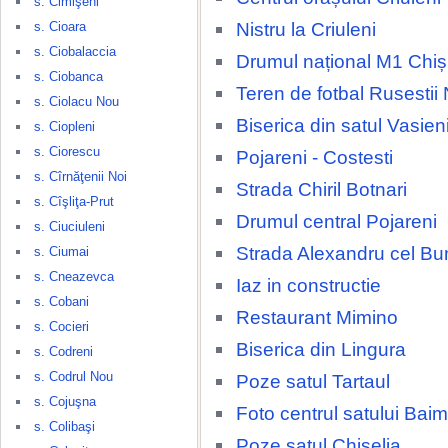
s. Cimişeni
Nistru la Criuleni
s. Cioara
s. Ciobalaccia
Drumul național M1 Chiși
s. Ciobanca
Teren de fotbal Rusestii 
s. Ciolacu Nou
Biserica din satul Vasien
s. Ciopleni
s. Ciorescu
Pojareni - Costesti
s. Cîrnăţenii Noi
Strada Chiril Botnari
s. Cîşliţa-Prut
Drumul central Pojareni
s. Ciuciuleni
Strada Alexandru cel Bu
s. Ciumai
s. Cneazevca
Iaz in constructie
s. Cobani
Restaurant Mimino
s. Cocieri
Biserica din Lingura
s. Codreni
s. Codrul Nou
Poze satul Tartaul
s. Cojuşna
Foto centrul satului Baim
s. Colibaşi
Poze satul Chiselia