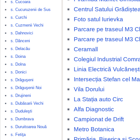
s. Cucoara
Centrul Satului Grădiște
s. Cucuruzenii de Sus
s. Curchi
Foto satul Iurievka
s. Cuzmenii Vechi
Parcare pe traseul M3 Ch
s. Dahnovici
Parcare pe traseul M3 Ch
s. Dănceni
Ceramall
s. Delacău
s. Doina
Colegiul Industrial Comr
s. Dolna
Linia Electrică Vulcăneșt
s. Donici
Intersecția Stefan cel M
s. Drăguşeni
s. Drăguşenii Noi
Vila Dorului
s. Drujineni
La Stația auto Circ
s. Dubăsarii Vechi
Alfa Diagnostic
s. Duduleşti
Campionat de Drift
s. Dumbrava
s. Duruitoarea Nouă
Metro Botanica
s. Fetiţa
Primăria, Biserica și Șco