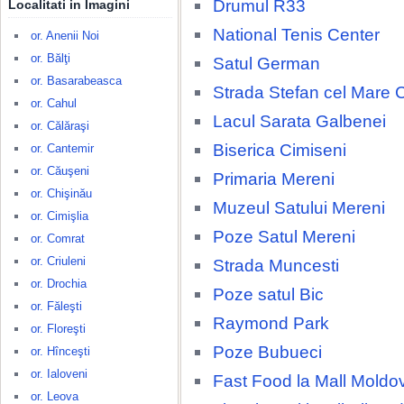
Drumul R33
Localitati in Imagini
National Tenis Center
or. Anenii Noi
or. Bălţi
Satul German
or. Basarabeasca
Strada Stefan cel Mare 
or. Cahul
Lacul Sarata Galbenei
or. Călăraşi
Biserica Cimiseni
or. Cantemir
or. Căuşeni
Primaria Mereni
or. Chişinău
Muzeul Satului Mereni
or. Cimişlia
Poze Satul Mereni
or. Comrat
or. Criuleni
Strada Muncesti
or. Drochia
Poze satul Bic
or. Făleşti
Raymond Park
or. Floreşti
Poze Bubueci
or. Hînceşti
or. Ialoveni
Fast Food la Mall Moldo
or. Leova