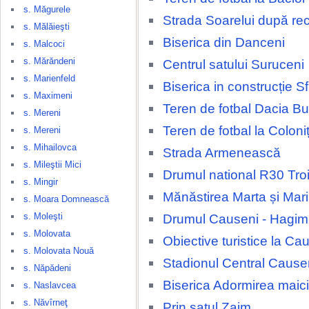
s. Măgurele
Strada Soarelui după rec
s. Mălăieşti
Biserica din Danceni
s. Malcoci
s. Mărăndeni
Centrul satului Suruceni
s. Marienfeld
Biserica in construcție Sfi
s. Maximeni
Teren de fotbal Dacia Bu
s. Mereni
Teren de fotbal la Coloni
s. Mereni
s. Mihailovca
Strada Armenească
s. Mileştii Mici
Drumul national R30 Tro
s. Mingir
Mănăstirea Marta și Mar
s. Moara Domnească
s. Moleşti
Drumul Causeni - Hagi
s. Molovata
Obiective turistice la Ca
s. Molovata Nouă
Stadionul Central Cause
s. Năpădeni
Biserica Adormirea maic
s. Naslavcea
s. Năvîrneţ
Prin satul Zaim