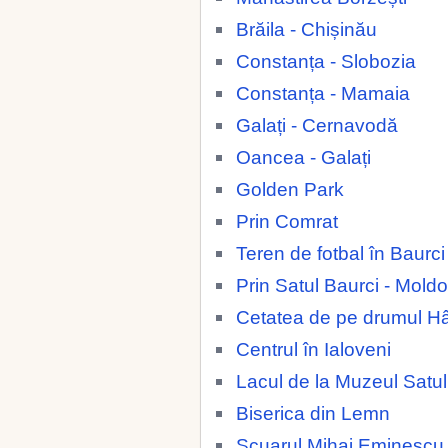
Brăila - Chișinău
Constanța - Slobozia
Constanța - Mamaia
Galați - Cernavodă
Oancea - Galați
Golden Park
Prin Comrat
Teren de fotbal în Baurc
Prin Satul Baurci - Mold
Cetatea de pe drumul H
Centrul în Ialoveni
Lacul de la Muzeul Satul
Biserica din Lemn
Scuarul Mihai Eminescu