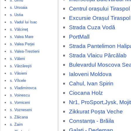
s. Ulmu
s. Ursoaia
Centrul orașului Tiraspol
s. Ustia
Excursie Orașul Tiraspol
s. Vadul lui Isac
Strada Cuza Vodă
s. Vălcineţ
PortMall
s. Valea Mare
s. Valea Perjei
Strada Pantelimon Halip
s. Valea-Trestieni
Strada Vlaicu Pârcălab
s. Văleni
Bulevardul Moscova Se
s. Vărzăreşti
Ialoveni Moldova
s. Văsieni
s. Vîlcele
Cahul, Ivan Spirin
s. Vladimirovca
Ciocana Holz
s. Voinescu
Nr1, ProSport,Jysk, Moji
s. Vorniceni
s. Vozneseni
Zikkurat Poșta Veche
s. Zăicana
Constanța - Brăila
s. Zaim
Galați - Dedeman