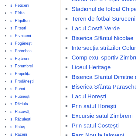
s. Peticeni
Stadionul de fotbal Chip
s. Pîrîta
Teren de fotbal Suruceni
s. Pîrjolteni
Lacul Costă Verde
s. Piteşti
s. Pivniceni
Biserica Sfântul Nicolae
s. Pogăneşti
Intersecția străzilor Colu
s. Pohrebea
Complexul sportiv Zimbr
s. Pojăreni
s. Porumbrei
Liceul Heritage
s. Prepeliţa
Biserica Sfantul Dimitrie
s. Prodăneşti
Biserica Sfânta Parasch
s. Puhoi
Lacul Horești
s. Putineşti
s. Răciula
Prin satul Horești
s. Racovăţ
Excursie satul Zimbreni
s. Răculeşti
Prin satul Costești
s. Ratuş
Parc Nou la Ialoveni
s. Răzeni