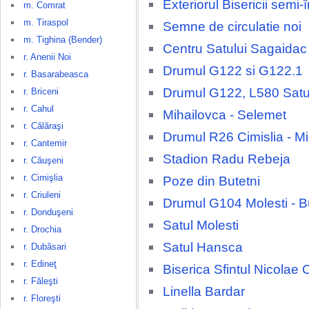
Exteriorul Bisericii semi
m. Comrat
m. Tiraspol
Semne de circulatie noi
m. Tighina (Bender)
Centru Satului Sagaidac
r. Anenii Noi
Drumul G122 si G122.1
r. Basarabeasca
Drumul G122, L580 Satu
r. Briceni
r. Cahul
Mihailovca - Selemet
r. Călăraşi
Drumul R26 Cimislia - M
r. Cantemir
Stadion Radu Rebeja
r. Căuşeni
r. Cimişlia
Poze din Butetni
r. Criuleni
Drumul G104 Molesti - B
r. Donduşeni
Satul Molesti
r. Drochia
Satul Hansca
r. Dubăsari
r. Edineţ
Biserica Sfintul Nicolae 
r. Făleşti
Linella Bardar
r. Floreşti