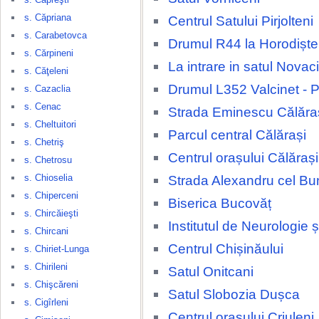
s. Căpriana
Centrul Satului Pirjolteni
s. Carabetovca
Drumul R44 la Horodiște
s. Cărpineni
La intrare in satul Novaci
s. Căţeleni
Drumul L352 Valcinet - P
s. Cazaclia
s. Cenac
Strada Eminescu Călăra
s. Cheltuitori
Parcul central Călărași
s. Chetriş
Centrul orașului Călărași
s. Chetrosu
s. Chioselia
Strada Alexandru cel Bu
s. Chiperceni
Biserica Bucovăț
s. Chircăieşti
Institutul de Neurologie 
s. Chircani
Centrul Chișinăului
s. Chiriet-Lunga
s. Chirileni
Satul Onitcani
s. Chişcăreni
Satul Slobozia Dușca
s. Cigîrleni
Centrul orașului Criuleni