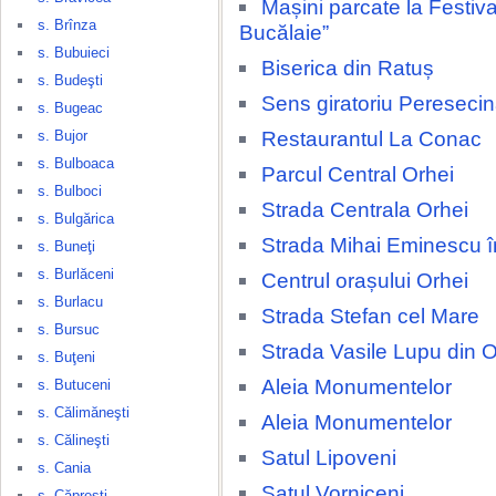
Mașini parcate la Festival
s. Brînza
Bucălaie”
s. Bubuieci
Biserica din Ratuș
s. Budeşti
Sens giratoriu Pereseci
s. Bugeac
Restaurantul La Conac
s. Bujor
s. Bulboaca
Parcul Central Orhei
s. Bulboci
Strada Centrala Orhei
s. Bulgărica
Strada Mihai Eminescu î
s. Buneţi
s. Burlăceni
Centrul orașului Orhei
s. Burlacu
Strada Stefan cel Mare
s. Bursuc
Strada Vasile Lupu din O
s. Buţeni
Aleia Monumentelor
s. Butuceni
s. Călimăneşti
Aleia Monumentelor
s. Călineşti
Satul Lipoveni
s. Cania
Satul Vorniceni
s. Căpreşti