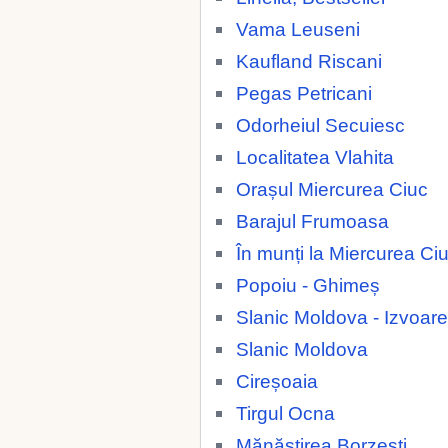
Vama Leuseni
Kaufland Riscani
Pegas Petricani
Odorheiul Secuiesc
Localitatea Vlahita
Orașul Miercurea Ciuc
Barajul Frumoasa
În munți la Miercurea Ci
Popoiu - Ghimeș
Slanic Moldova - Izvoare
Slanic Moldova
Cireșoaia
Tirgul Ocna
Mănăstirea Borzești