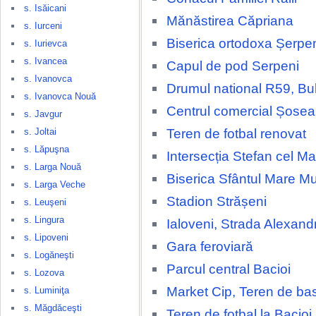
s. Isăicani
Mănăstirea Căpriana
s. Iurceni
Biserica ortodoxa Șerpe
s. Iurievca
s. Ivancea
Capul de pod Serpeni
s. Ivanovca
Drumul national R59, Bu
s. Ivanovca Nouă
Centrul comercial Șosea
s. Javgur
Teren de fotbal renovat
s. Joltai
s. Lăpuşna
Intersecția Stefan cel Ma
s. Larga Nouă
Biserica Sfântul Mare M
s. Larga Veche
Stadion Strășeni
s. Leuşeni
s. Lingura
Ialoveni, Strada Alexand
s. Lipoveni
Gara feroviară
s. Logăneşti
Parcul central Bacioi
s. Lozova
Market Cip, Teren de ba
s. Luminiţa
s. Măgdăceşti
Teren de fotbal la Bacioi