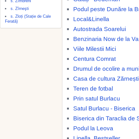
s. Zîmbreni
Podul peste Dunăre la Br
s. Zîrneşti
s. Zloți (Stație de Cale
Local&Linella
Ferată)
Autostrada Soarelui
Benzinaria Now de la 
Viile Milestii Mici
Centura Comrat
Drumul de ocolire a muni
Casa de cultura Zărnești
Teren de fotbal
Prin satul Burlacu
Satul Burlacu - Biserica
Biserica din Taraclia de 
Podul la Leova
Linella, Bestseller