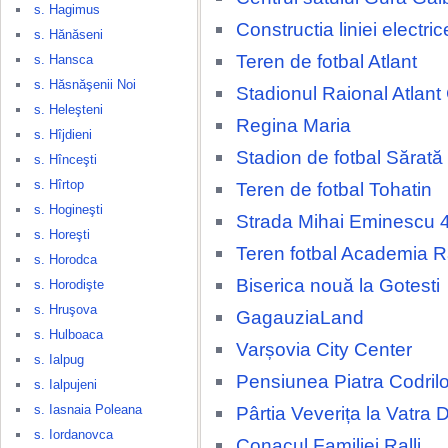
s. Hagimus
Constructia liniei electri
s. Hănăseni
Teren de fotbal Atlant
s. Hansca
s. Hăsnăşenii Noi
Stadionul Raional Atlant
s. Heleşteni
Regina Maria
s. Hîjdieni
Stadion de fotbal Sărat
s. Hînceşti
s. Hîrtop
Teren de fotbal Tohatin
s. Hogineşti
Strada Mihai Eminescu 
s. Horeşti
Teren fotbal Academia 
s. Horodca
Biserica nouă la Gotesti
s. Horodişte
s. Hruşova
GagauziaLand
s. Hulboaca
Varșovia City Center
s. Ialpug
Pensiunea Piatra Codrilo
s. Ialpujeni
s. Iasnaia Poleana
Pârtia Veverița la Vatra 
s. Iordanovca
Conacul Familiei Ralli