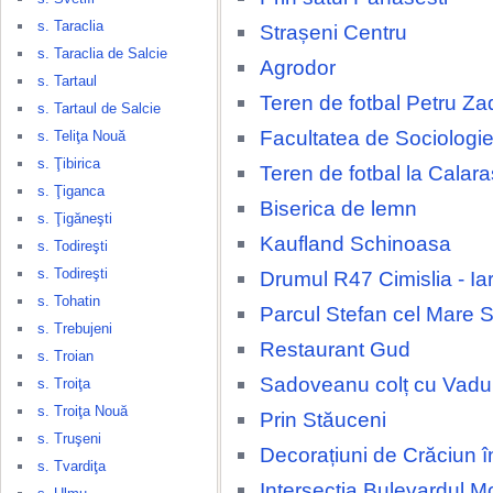
s. Taraclia
Strașeni Centru
s. Taraclia de Salcie
Agrodor
s. Tartaul
Teren de fotbal Petru Za
s. Tartaul de Salcie
Facultatea de Sociologie
s. Teliţa Nouă
s. Ţibirica
Teren de fotbal la Calara
s. Ţiganca
Biserica de lemn
s. Ţigăneşti
Kaufland Schinoasa
s. Todireşti
s. Todireşti
Drumul R47 Cimislia - Ia
s. Tohatin
Parcul Stefan cel Mare 
s. Trebujeni
Restaurant Gud
s. Troian
Sadoveanu colț cu Vadul
s. Troiţa
s. Troiţa Nouă
Prin Stăuceni
s. Truşeni
Decorațiuni de Crăciun î
s. Tvardiţa
Intersecția Bulevardul