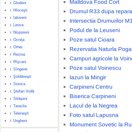
Malldova Food Cort
r. Glodeni
r. Hînceşti
Drumul R33 dupa repara
r. Ialoveni
Intersectia Drumurilor M
r. Leova
Podul de la Leuseni
r. Nisporeni
Poze satul Cioara
r. Ocniţa
r. Orhei
Rezervatia Naturla Poga
r. Rezina
Campuri agricole la Voi
r. Rîşcani
Poze satul Voinescu
r. Sîngerei
Iazuri la Mingir
r. Şoldăneşti
r. Soroca
Carpineni Centru
r. Ştefan Vodă
Biserica Carpineni
r. Străşeni
Lacul de la Negrea
r. Taraclia
r. Teleneşti
Foto satul Lapusna
r. Ungheni
Monument Sovetic la R