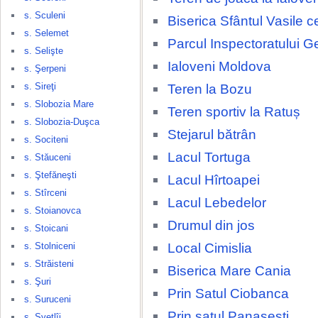
s. Sculeni
Biserica Sfântul Vasile c
s. Selemet
Parcul Inspectoratului G
s. Selişte
Ialoveni Moldova
s. Şerpeni
s. Sireţi
Teren la Bozu
s. Slobozia Mare
Teren sportiv la Ratuș
s. Slobozia-Duşca
Stejarul bătrân
s. Sociteni
Lacul Tortuga
s. Stăuceni
s. Ştefăneşti
Lacul Hîrtoapei
s. Stîrceni
Lacul Lebedelor
s. Stoianovca
Drumul din jos
s. Stoicani
Local Cimislia
s. Stolniceni
s. Străisteni
Biserica Mare Cania
s. Şuri
Prin Satul Ciobanca
s. Suruceni
Prin satul Panasesti
s. Svetlîi