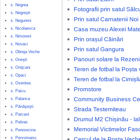
s. Negrea
Fotografii prin satul Sălc
s. Negreşti
Prin satul Carnatenii Noi
s. Negureni
Casa muzeu Alexei Mate
s. Nicolaevca
s. Nimoreni
Prin orașul Căinări
s. Novaci
Prin satul Gangura
s. Obreja Veche
Panouri solare la Rezeni
s. Oneşti
s. Oniţcani
Teren de fotbal la Poșta
s. Opaci
Teren de fotbal la Cimișli
s. Oxentea
Promstore
s. Paicu
Community Business Ce
s. Palanca
s. Pănăşeşti
Strada Testemiteau
s. Parcani
Drumul M2 Chișinău - Ia
s. Pelinei
Memorial Victimelor Fas
s. Peresecina
s. Pervomaisc
Cercul de la Poșta Vech