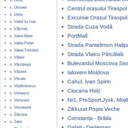
s. Ulmu
s. Ursoaia
Centrul orașului Tiraspol
s. Ustia
Excursie Orașul Tiraspol
s. Vadul lui Isac
Strada Cuza Vodă
s. Vălcineţ
PortMall
s. Valea Mare
s. Valea Perjei
Strada Pantelimon Halip
s. Valea-Trestieni
Strada Vlaicu Pârcălab
s. Văleni
Bulevardul Moscova Se
s. Vărzăreşti
Ialoveni Moldova
s. Văsieni
s. Vîlcele
Cahul, Ivan Spirin
s. Vladimirovca
Ciocana Holz
s. Voinescu
Nr1, ProSport,Jysk, Moji
s. Vorniceni
s. Vozneseni
Zikkurat Poșta Veche
s. Zăicana
Constanța - Brăila
s. Zaim
Galați - Dedeman