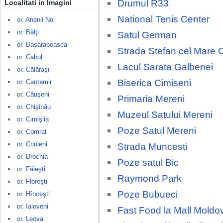
Drumul R33
Localitati in Imagini
National Tenis Center
or. Anenii Noi
or. Bălţi
Satul German
or. Basarabeasca
Strada Stefan cel Mare 
or. Cahul
Lacul Sarata Galbenei
or. Călăraşi
Biserica Cimiseni
or. Cantemir
or. Căuşeni
Primaria Mereni
or. Chişinău
Muzeul Satului Mereni
or. Cimişlia
Poze Satul Mereni
or. Comrat
or. Criuleni
Strada Muncesti
or. Drochia
Poze satul Bic
or. Făleşti
Raymond Park
or. Floreşti
Poze Bubueci
or. Hînceşti
or. Ialoveni
Fast Food la Mall Moldo
or. Leova