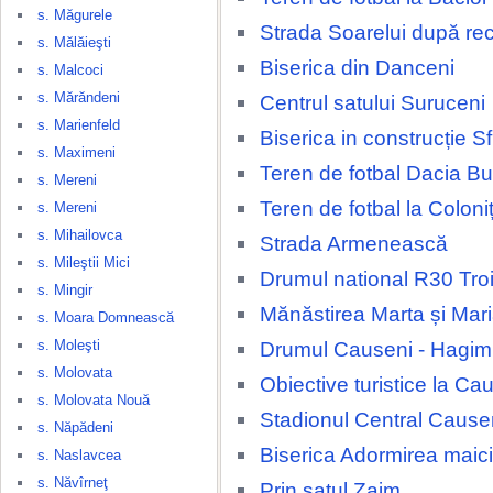
s. Măgurele
Strada Soarelui după rec
s. Mălăieşti
Biserica din Danceni
s. Malcoci
s. Mărăndeni
Centrul satului Suruceni
s. Marienfeld
Biserica in construcție Sfi
s. Maximeni
Teren de fotbal Dacia Bu
s. Mereni
Teren de fotbal la Coloni
s. Mereni
s. Mihailovca
Strada Armenească
s. Mileştii Mici
Drumul national R30 Tro
s. Mingir
Mănăstirea Marta și Mar
s. Moara Domnească
s. Moleşti
Drumul Causeni - Hagi
s. Molovata
Obiective turistice la Ca
s. Molovata Nouă
Stadionul Central Cause
s. Năpădeni
Biserica Adormirea maic
s. Naslavcea
s. Năvîrneţ
Prin satul Zaim