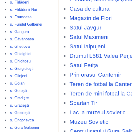
s. Fîrlădeni
Casa de cultura
s. Fîrlădenii Noi
s. Frumoasa
Magazin de Flori
s. Fundul Galbenei
Satul Javgur
s. Gangura
Satul Maximeni
s. Găvănoasa
Satul Ialpujeni
s. Ghetlova
s. Ghidighici
Drumul L581 Valea Perjei
s. Ghioltosu
Satul Fetița
s. Giurgiuleşti
Prin orasul Cantemir
s. Glinjeni
Teren de fotbal la Cante
s. Goian
s. Goteşti
Teren de mini fotbal la C
s. Gradişte
Spartan Tir
s. Grătieşti
Lac la muzeul sovietic
s. Grebleşti
s. Grigorievca
Muzeu Sovietic
s. Gura Galbenei
Centrul satului Gura Gal