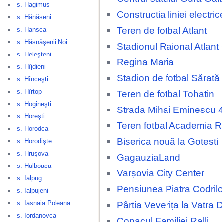
s. Hagimus
Constructia liniei electri
s. Hănăseni
Teren de fotbal Atlant
s. Hansca
s. Hăsnăşenii Noi
Stadionul Raional Atlant
s. Heleşteni
Regina Maria
s. Hîjdieni
Stadion de fotbal Sărat
s. Hînceşti
s. Hîrtop
Teren de fotbal Tohatin
s. Hogineşti
Strada Mihai Eminescu 
s. Horeşti
Teren fotbal Academia 
s. Horodca
Biserica nouă la Gotesti
s. Horodişte
s. Hruşova
GagauziaLand
s. Hulboaca
Varșovia City Center
s. Ialpug
Pensiunea Piatra Codrilo
s. Ialpujeni
s. Iasnaia Poleana
Pârtia Veverița la Vatra 
s. Iordanovca
Conacul Familiei Ralli