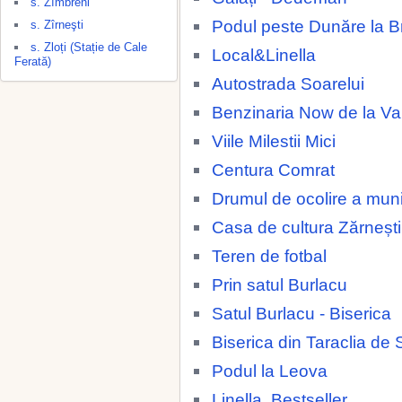
s. Zîmbreni
Podul peste Dunăre la Br
s. Zîrneşti
s. Zloți (Stație de Cale
Local&Linella
Ferată)
Autostrada Soarelui
Benzinaria Now de la 
Viile Milestii Mici
Centura Comrat
Drumul de ocolire a muni
Casa de cultura Zărnești
Teren de fotbal
Prin satul Burlacu
Satul Burlacu - Biserica
Biserica din Taraclia de 
Podul la Leova
Linella, Bestseller