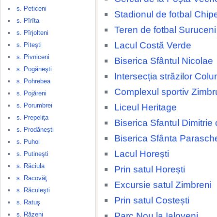
s. Peticeni
Stadionul de fotbal Chip
s. Pîrîta
Teren de fotbal Suruceni
s. Pîrjolteni
Lacul Costă Verde
s. Piteşti
s. Pivniceni
Biserica Sfântul Nicolae
s. Pogăneşti
Intersecția străzilor Colu
s. Pohrebea
Complexul sportiv Zimbr
s. Pojăreni
s. Porumbrei
Liceul Heritage
s. Prepeliţa
Biserica Sfantul Dimitrie
s. Prodăneşti
Biserica Sfânta Parasch
s. Puhoi
Lacul Horești
s. Putineşti
s. Răciula
Prin satul Horești
s. Racovăţ
Excursie satul Zimbreni
s. Răculeşti
Prin satul Costești
s. Ratuş
Parc Nou la Ialoveni
s. Răzeni