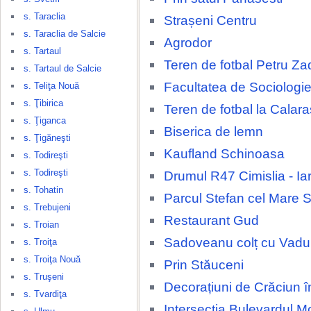
s. Taraclia
Strașeni Centru
s. Taraclia de Salcie
Agrodor
s. Tartaul
Teren de fotbal Petru Za
s. Tartaul de Salcie
Facultatea de Sociologie
s. Teliţa Nouă
s. Ţibirica
Teren de fotbal la Calara
s. Ţiganca
Biserica de lemn
s. Ţigăneşti
Kaufland Schinoasa
s. Todireşti
s. Todireşti
Drumul R47 Cimislia - Ia
s. Tohatin
Parcul Stefan cel Mare 
s. Trebujeni
Restaurant Gud
s. Troian
Sadoveanu colț cu Vadul
s. Troiţa
s. Troiţa Nouă
Prin Stăuceni
s. Truşeni
Decorațiuni de Crăciun î
s. Tvardiţa
Intersecția Bulevardul