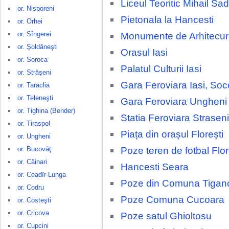
Liceul Teoritic Mihail S
or. Nisporeni
Pietonala la Hancesti
or. Orhei
or. Sîngerei
Monumente de Arhitecura
or. Şoldăneşti
Orasul Iasi
or. Soroca
Palatul Culturii Iasi
or. Străşeni
Gara Feroviara Iasi, Soc
or. Taraclia
or. Teleneşti
Gara Feroviara Ungheni
or. Tighina (Bender)
Statia Feroviara Straseni
or. Tiraspol
Piața din orașul Florești
or. Ungheni
Poze teren de fotbal Flor
or. Bucovăţ
or. Căinari
Hancesti Seara
or. Ceadîr-Lunga
Poze din Comuna Tigan
or. Codru
Poze Comuna Cucoara
or. Costeşti
or. Cricova
Poze satul Ghioltosu
or. Cupcini