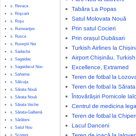
s. Revaca
Tabăra La Popas
s. Roşcani
Satul Molovata Nouă
s. Roşu
Prin satul Cocieri
s. Rumeanţev
s. Rusca
Prin orașul Dubăsari
s. Ruseştii Noi
Turkish Airlines la Chișin
s. Sadaclia
Airport Chișinău, Turkish 
s. Sagaidac
Excellence, Extramed
s. Sagaidacul Nou
s. Saharna
Teren de fotbal la Lozov
s. Sălcuţa
Teren de fotbal la Sărat
s. Sărata Nouă
Întovărășiri Pomicole Ial
s. Sărata Nouă
s. Sărata Veche
Centrul de medicina lega
s. Sărata-Galbenă
Teren de fotbal la Chipe
s. Sărăteni
Lacul Danceni
s. Satul Nou
Teren de joacă la Ialove
s. Scoreni