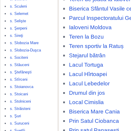
s. Sculeni
Biserica Sfântul Vasile c
s. Selemet
Parcul Inspectoratului G
s. Selişte
Ialoveni Moldova
s. Şerpeni
s. Sireţi
Teren la Bozu
s. Slobozia Mare
Teren sportiv la Ratuș
s. Slobozia-Duşca
Stejarul bătrân
s. Sociteni
Lacul Tortuga
s. Stăuceni
s. Ştefăneşti
Lacul Hîrtoapei
s. Stîrceni
Lacul Lebedelor
s. Stoianovca
Drumul din jos
s. Stoicani
Local Cimislia
s. Stolniceni
s. Străisteni
Biserica Mare Cania
s. Şuri
Prin Satul Ciobanca
s. Suruceni
Prin satul Panasesti
s. Svetlîi