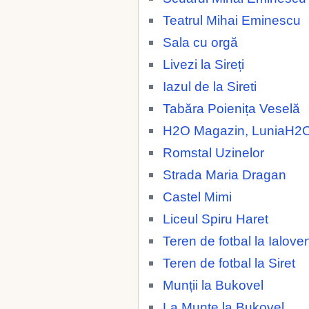
Teatrul Mihai Eminescu
Sala cu orgă
Livezi la Sireți
Iazul de la Sireti
Tabăra Poienița Veselă
H2O Magazin, LuniaH2
Romstal Uzinelor
Strada Maria Dragan
Castel Mimi
Liceul Spiru Haret
Teren de fotbal la Ialoven
Teren de fotbal la Siret
Munții la Bukovel
La Munte la Bukovel