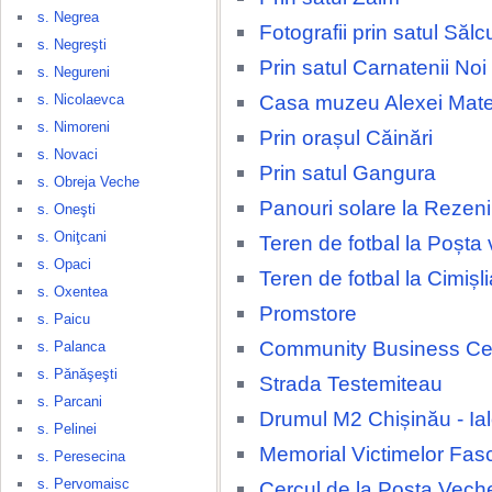
s. Negrea
Fotografii prin satul Sălc
s. Negreşti
Prin satul Carnatenii Noi
s. Negureni
Casa muzeu Alexei Mate
s. Nicolaevca
s. Nimoreni
Prin orașul Căinări
s. Novaci
Prin satul Gangura
s. Obreja Veche
Panouri solare la Rezeni
s. Oneşti
s. Oniţcani
Teren de fotbal la Poșta
s. Opaci
Teren de fotbal la Cimișli
s. Oxentea
Promstore
s. Paicu
Community Business Ce
s. Palanca
s. Pănăşeşti
Strada Testemiteau
s. Parcani
Drumul M2 Chișinău - Ia
s. Pelinei
Memorial Victimelor Fas
s. Peresecina
s. Pervomaisc
Cercul de la Poșta Vech