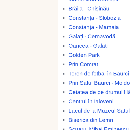
Brăila - Chișinău
Constanța - Slobozia
Constanța - Mamaia
Galați - Cernavodă
Oancea - Galați
Golden Park
Prin Comrat
Teren de fotbal în Baurc
Prin Satul Baurci - Mold
Cetatea de pe drumul H
Centrul în Ialoveni
Lacul de la Muzeul Satul
Biserica din Lemn
Scuarul Mihai Eminescu