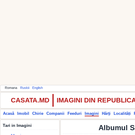
Romana
Ruskii
English
CASATA.MD
IMAGINI DIN REPUBLI
Acasă
Imobil
Chirie
Companii
Feeduri
Imagini
Hărţi
Localități
Tari in Imagini
Albumul S