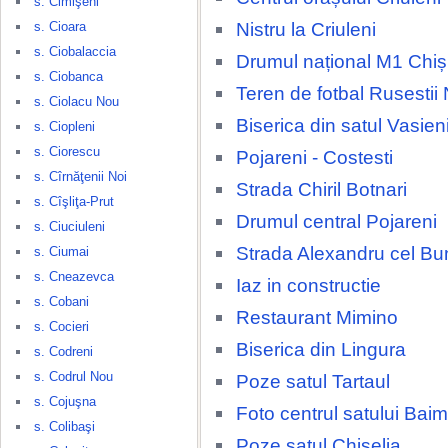
s. Cimişeni
Nistru la Criuleni
s. Cioara
s. Ciobalaccia
Drumul național M1 Chiși
s. Ciobanca
Teren de fotbal Rusestii 
s. Ciolacu Nou
Biserica din satul Vasien
s. Ciopleni
s. Ciorescu
Pojareni - Costesti
s. Cîrnăţenii Noi
Strada Chiril Botnari
s. Cîşliţa-Prut
Drumul central Pojareni
s. Ciuciuleni
Strada Alexandru cel Bu
s. Ciumai
s. Cneazevca
Iaz in constructie
s. Cobani
Restaurant Mimino
s. Cocieri
Biserica din Lingura
s. Codreni
s. Codrul Nou
Poze satul Tartaul
s. Cojuşna
Foto centrul satului Baim
s. Colibaşi
Poze satul Chiselia