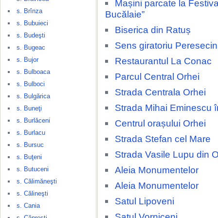
Mașini parcate la Festival
s. Brînza
Bucălaie”
s. Bubuieci
Biserica din Ratuș
s. Budeşti
Sens giratoriu Pereseci
s. Bugeac
Restaurantul La Conac
s. Bujor
s. Bulboaca
Parcul Central Orhei
s. Bulboci
Strada Centrala Orhei
s. Bulgărica
Strada Mihai Eminescu î
s. Buneţi
s. Burlăceni
Centrul orașului Orhei
s. Burlacu
Strada Stefan cel Mare
s. Bursuc
Strada Vasile Lupu din O
s. Buţeni
Aleia Monumentelor
s. Butuceni
s. Călimăneşti
Aleia Monumentelor
s. Călineşti
Satul Lipoveni
s. Cania
Satul Vorniceni
s. Căpreşti