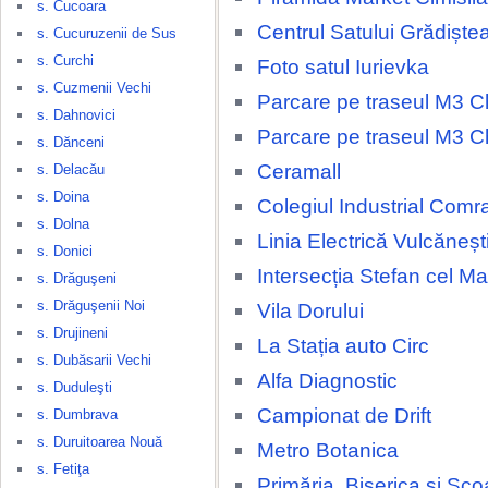
s. Cucoara
Centrul Satului Grădiște
s. Cucuruzenii de Sus
s. Curchi
Foto satul Iurievka
s. Cuzmenii Vechi
Parcare pe traseul M3 Ch
s. Dahnovici
Parcare pe traseul M3 Ch
s. Dănceni
Ceramall
s. Delacău
s. Doina
Colegiul Industrial Comr
s. Dolna
Linia Electrică Vulcăneșt
s. Donici
Intersecția Stefan cel M
s. Drăguşeni
s. Drăguşenii Noi
Vila Dorului
s. Drujineni
La Stația auto Circ
s. Dubăsarii Vechi
Alfa Diagnostic
s. Duduleşti
Campionat de Drift
s. Dumbrava
s. Duruitoarea Nouă
Metro Botanica
s. Fetiţa
Primăria, Biserica și Șco