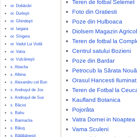
Teren de fotbal Selemet
or. Dubăsări
Foto din Gratiesti
or. Durleşti
Poze din Hulboaca
or. Ghindeşti
or. Iargara
Diolsem Magazin Agricol
or. Sîngera
Teren de fotbal la Compl
or. Vadul Lui Vodă
Centrul satului Bozieni
or. Vatra
or. Vulcăneşti
Poze din Bardar
s. Abaclia
Petrocub la Sărata Nouă
s. Albina
Orasul Hancesti Ilumina
s. Alexandru cel Bun
Teren de Fotbal la Ceuca
s. Andruşul de Jos
s. Andruşul de Sus
Kaufland Botanica
s. Băcioi
Pojorâta
s. Bahu
Vatra Dornei in Noaptea
s. Baimaclia
s. Băiuş
Vama Sculeni
s. Bălăbăneşti