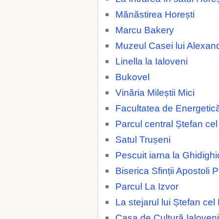
Mănăstirea Horești
Marcu Bakery
Muzeul Casei lui Alexan
Linella la Ialoveni
Bukovel
Vinăria Mileștii Mici
Facultatea de Energetic
Parcul central Ștefan ce
Satul Trușeni
Pescuit iarna la Ghidighi
Biserica Sfinții Apostoli 
Parcul La Izvor
La stejarul lui Ștefan ce
Casa de Cultură Ialoveni