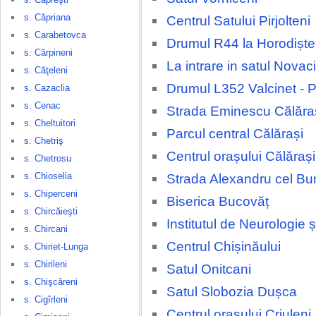
s. Căpriana
Centrul Satului Pirjolteni
s. Carabetovca
Drumul R44 la Horodiște
s. Cărpineni
La intrare in satul Novaci
s. Căţeleni
Drumul L352 Valcinet - P
s. Cazaclia
s. Cenac
Strada Eminescu Călăra
s. Cheltuitori
Parcul central Călărași
s. Chetriş
Centrul orașului Călărași
s. Chetrosu
s. Chioselia
Strada Alexandru cel Bu
s. Chiperceni
Biserica Bucovăț
s. Chircăieşti
Institutul de Neurologie 
s. Chircani
Centrul Chișinăului
s. Chiriet-Lunga
s. Chirileni
Satul Onitcani
s. Chişcăreni
Satul Slobozia Dușca
s. Cigîrleni
Centrul orașului Criuleni