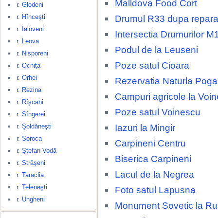
Malldova Food Cort
r. Glodeni
r. Hînceşti
Drumul R33 dupa repara
r. Ialoveni
Intersectia Drumurilor M
r. Leova
Podul de la Leuseni
r. Nisporeni
Poze satul Cioara
r. Ocniţa
r. Orhei
Rezervatia Naturla Poga
r. Rezina
Campuri agricole la Voi
r. Rîşcani
Poze satul Voinescu
r. Sîngerei
Iazuri la Mingir
r. Şoldăneşti
r. Soroca
Carpineni Centru
r. Ştefan Vodă
Biserica Carpineni
r. Străşeni
Lacul de la Negrea
r. Taraclia
r. Teleneşti
Foto satul Lapusna
r. Ungheni
Monument Sovetic la R