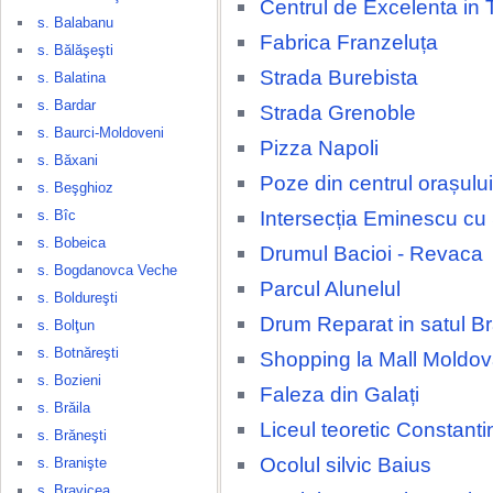
Centrul de Excelenta in 
s. Balabanu
Fabrica Franzeluța
s. Bălăşeşti
Strada Burebista
s. Balatina
s. Bardar
Strada Grenoble
s. Baurci-Moldoveni
Pizza Napoli
s. Băxani
Poze din centrul orașulu
s. Beşghioz
Intersecția Eminescu cu
s. Bîc
s. Bobeica
Drumul Bacioi - Revaca
s. Bogdanovca Veche
Parcul Alunelul
s. Boldureşti
Drum Reparat in satul Br
s. Bolţun
s. Botnăreşti
Shopping la Mall Moldov
s. Bozieni
Faleza din Galați
s. Brăila
Liceul teoretic Constant
s. Brăneşti
Ocolul silvic Baius
s. Branişte
s. Bravicea