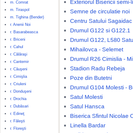
Exteriorul Bisericii semi
m. Comrat
m. Tiraspol
Semne de circulatie noi
m. Tighina (Bender)
Centru Satului Sagaidac
r. Anenii Noi
Drumul G122 si G122.1
r. Basarabeasca
Drumul G122, L580 Satu
r. Briceni
r. Cahul
Mihailovca - Selemet
r. Călăraşi
Drumul R26 Cimislia - M
r. Cantemir
Stadion Radu Rebeja
r. Căuşeni
r. Cimişlia
Poze din Butetni
r. Criuleni
Drumul G104 Molesti - B
r. Donduşeni
Satul Molesti
r. Drochia
Satul Hansca
r. Dubăsari
r. Edineţ
Biserica Sfintul Nicolae 
r. Făleşti
Linella Bardar
r. Floreşti