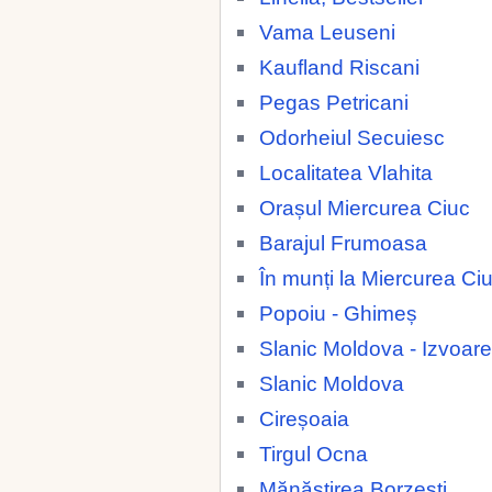
Vama Leuseni
Kaufland Riscani
Pegas Petricani
Odorheiul Secuiesc
Localitatea Vlahita
Orașul Miercurea Ciuc
Barajul Frumoasa
În munți la Miercurea Ci
Popoiu - Ghimeș
Slanic Moldova - Izvoare
Slanic Moldova
Cireșoaia
Tirgul Ocna
Mănăstirea Borzești