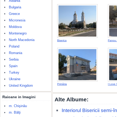
Albania
Bulgaria
Greece
Micronesia
Moldova
Montenegro
North Macedonia
Biserica
Panou i
Poland
Romania
Serbia
Spain
Turkey
Ukraine
Primăria
I Love 
United Kingdom
Raioane in Imagini
Alte Albume:
m. Chişinău
Interiorul Bisericii semi
m. Bălţi