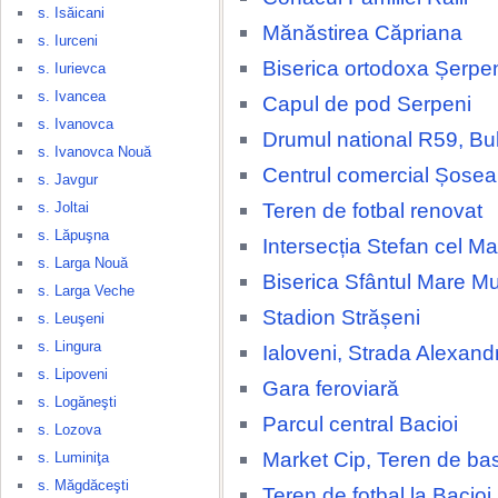
s. Isăicani
Mănăstirea Căpriana
s. Iurceni
Biserica ortodoxa Șerpe
s. Iurievca
s. Ivancea
Capul de pod Serpeni
s. Ivanovca
Drumul national R59, Bu
s. Ivanovca Nouă
Centrul comercial Șosea
s. Javgur
Teren de fotbal renovat
s. Joltai
s. Lăpuşna
Intersecția Stefan cel Ma
s. Larga Nouă
Biserica Sfântul Mare M
s. Larga Veche
Stadion Strășeni
s. Leuşeni
s. Lingura
Ialoveni, Strada Alexand
s. Lipoveni
Gara feroviară
s. Logăneşti
Parcul central Bacioi
s. Lozova
Market Cip, Teren de ba
s. Luminiţa
s. Măgdăceşti
Teren de fotbal la Bacioi