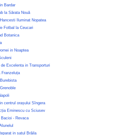
in Bardar
ub la Sărata Nouă
 Hancesti Iluminat Nopatea
e Fotbal la Ceucari
nd Botanica
a
ornei in Noaptea
culeni
 de Excelenta in Transporturi
 Franzeluța
 Burebista
 Grenoble
Napoli
n centrul orașului Sîngera
ecția Eminescu cu Sciusev
 Bacioi - Revaca
Alunelul
parat in satul Brăila