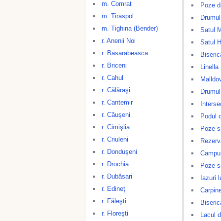
m. Comrat
Poze di
m. Tiraspol
Drumul
m. Tighina (Bender)
Satul M
r. Anenii Noi
Satul 
r. Basarabeasca
Biseric
r. Briceni
Linella
r. Cahul
Malldo
r. Călăraşi
Drumul
r. Cantemir
Interse
r. Căuşeni
Podul d
r. Cimişlia
Poze s
r. Criuleni
Rezerv
r. Donduşeni
Campuri
r. Drochia
Poze s
r. Dubăsari
Iazuri 
r. Edineţ
Carpine
r. Făleşti
Biseric
r. Floreşti
Lacul d