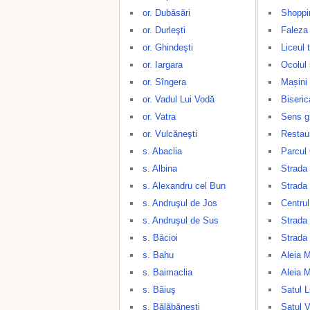
or. Dubăsări
Shoppin
or. Durleşti
Faleza 
or. Ghindeşti
Liceul 
or. Iargara
Ocolul 
or. Sîngera
Mașini 
or. Vadul Lui Vodă
Biseric
or. Vatra
Sens gi
or. Vulcăneşti
Restau
s. Abaclia
Parcul 
s. Albina
Strada 
s. Alexandru cel Bun
Strada
s. Andruşul de Jos
Centrul
s. Andruşul de Sus
Strada
s. Băcioi
Strada 
s. Bahu
Aleia 
s. Baimaclia
Aleia 
s. Băiuş
Satul L
s. Bălăbăneşti
Satul V