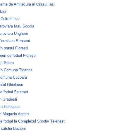
nte de Arhitecura in Orasul Iasi
Iasi
Culturii Iasi
roviara Iasi, Socola
eroviara Ungheni
Feroviara Straseni
in orașul Florești
ren de fotbal Florești
ti Seara
in Comuna Tiganca
Comuna Cucoara
atul Ghioltosu
e fotbal Selemet
n Gratiesti
in Hulboaca
m Magazin Agricol
e fotbal la Complexul Sportiv Telenești
 satului Bozieni