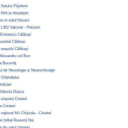
 Satului Pirjolteni
 R44 la Horodiște
are in satul Novaci
L352 Valcinet - Peticeni
 Eminescu Călărași
central Călărași
 orașului Călărași
 Alexandru cel Bun
ca Bucovăț
tul de Neurologie și Neurochirurgie
 Chișinăului
nitcani
Slobozia Dușca
 orașului Criuleni
la Criuleni
național M1 Chișinău - Criuleni
e fotbal Rusestii Noi
a din satul Vasieni