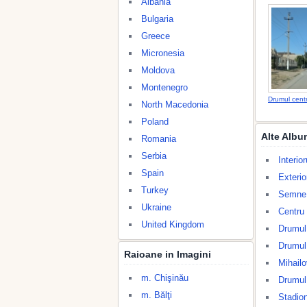
Albania
Bulgaria
Greece
Micronesia
Moldova
Montenegro
Drumul centr
North Macedonia
Poland
Alte Albu
Romania
Serbia
Interio
Spain
Exterio
Turkey
Semne d
Ukraine
Centru
United Kingdom
Drumul
Drumul
Raioane in Imagini
Mihail
m. Chişinău
Drumul 
m. Bălţi
Stadio