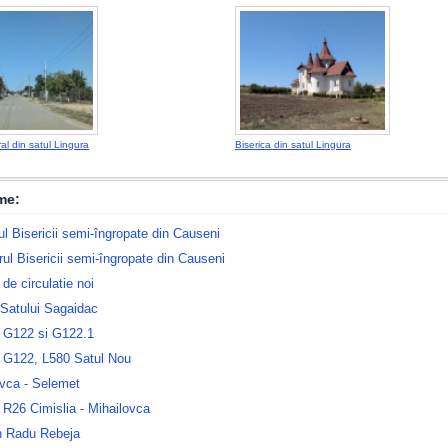
al din satul Lingura
Biserica din satul Lingura
me:
rul Bisericii semi-îngropate din Causeni
rul Bisericii semi-îngropate din Causeni
e circulatie noi
 Satului Sagaidac
 G122 si G122.1
 G122, L580 Satul Nou
ovca - Selemet
R26 Cimislia - Mihailovca
n Radu Rebeja