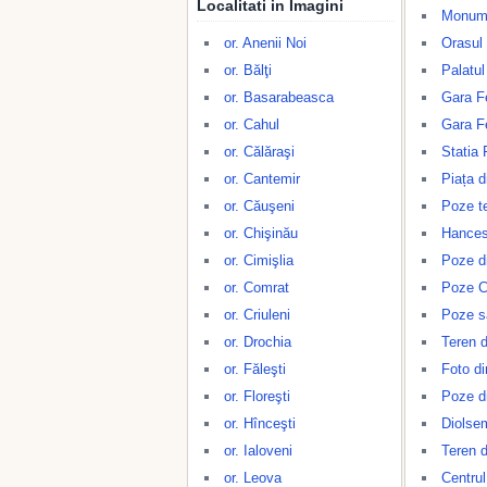
Localitati in Imagini
Monume
or. Anenii Noi
Orasul 
or. Bălţi
Palatul 
or. Basarabeasca
Gara Fe
or. Cahul
Gara F
or. Călăraşi
Statia 
or. Cantemir
Piața d
or. Căuşeni
Poze te
or. Chişinău
Hances
or. Cimişlia
Poze d
or. Comrat
Poze 
or. Criuleni
Poze s
or. Drochia
Teren d
or. Făleşti
Foto di
or. Floreşti
Poze d
or. Hînceşti
Diolse
or. Ialoveni
Teren d
or. Leova
Centrul