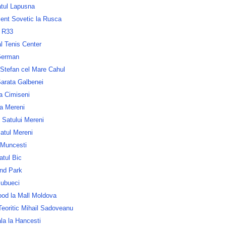
atul Lapusna
nt Sovetic la Rusca
 R33
l Tenis Center
German
 Stefan cel Mare Cahul
Sarata Galbenei
a Cimiseni
ia Mereni
 Satului Mereni
atul Mereni
 Muncesti
atul Bic
nd Park
ubueci
ood la Mall Moldova
Teoritic Mihail Sadoveanu
la la Hancesti