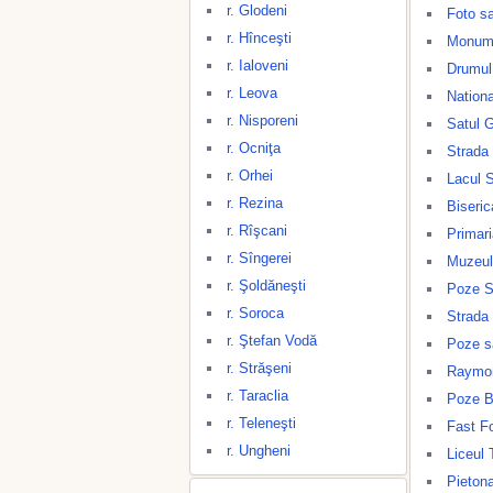
r. Glodeni
Foto s
r. Hînceşti
Monume
r. Ialoveni
Drumul
r. Leova
Nationa
r. Nisporeni
Satul 
r. Ocniţa
Strada
r. Orhei
Lacul 
r. Rezina
Biseric
r. Rîşcani
Primar
r. Sîngerei
Muzeul
r. Şoldăneşti
Poze S
r. Soroca
Strada
r. Ştefan Vodă
Poze s
r. Străşeni
Raymo
r. Taraclia
Poze B
r. Teleneşti
Fast F
r. Ungheni
Liceul 
Pietona