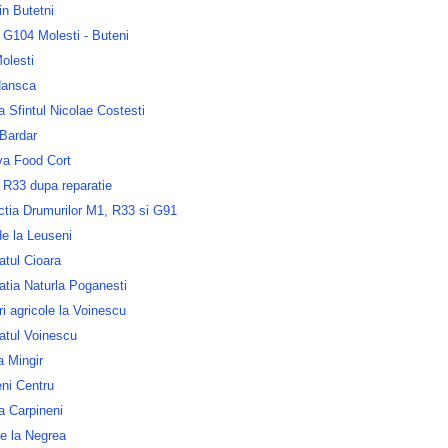
n Butetni
 G104 Molesti - Buteni
olesti
Hansca
a Sfintul Nicolae Costesti
 Bardar
va Food Cort
 R33 dupa reparatie
ctia Drumurilor M1, R33 si G91
e la Leuseni
atul Cioara
atia Naturla Poganesti
 agricole la Voinescu
atul Voinescu
la Mingir
ni Centru
a Carpineni
e la Negrea