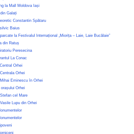
g la Mall Moldova Iași
din Galați
teoretic Constantin Spătaru
silvic Baius
parcate la Festivalul Internațional „Miorița – Laie, Laie Bucălaie”
a din Ratuș
ratoriu Peresecina
rantul La Conac
Central Orhei
Centrala Orhei
 Mihai Eminescu în Orhei
 orașului Orhei
 Stefan cel Mare
Vasile Lupu din Orhei
Monumentelor
Monumentelor
ipoveni
orniceni