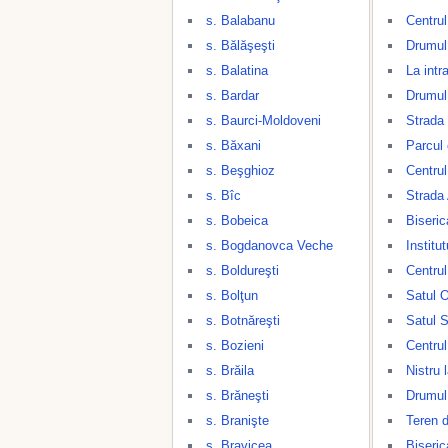
s. Balabanu
Centrul
s. Bălăşeşti
Drumul
s. Balatina
La intr
s. Bardar
Drumul 
s. Baurci-Moldoveni
Strada
s. Băxani
Parcul 
s. Beşghioz
Centrul
s. Bîc
Strada
s. Bobeica
Biseri
s. Bogdanovca Veche
Institu
s. Boldureşti
Centrul
s. Bolţun
Satul O
s. Botnăreşti
Satul 
s. Bozieni
Centrul
s. Brăila
Nistru 
s. Brăneşti
Drumul 
s. Branişte
Teren d
s. Bravicea
Biseric