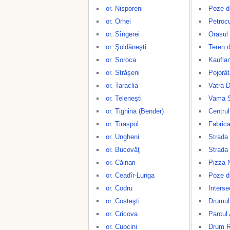
or. Nisporeni
Poze d
or. Orhei
Petroc
or. Sîngerei
Orasul
or. Şoldăneşti
Teren d
or. Soroca
Kaufla
or. Străşeni
Pojorât
or. Taraclia
Vatra D
or. Teleneşti
Vama S
or. Tighina (Bender)
Centrul
or. Tiraspol
Fabrica
or. Ungheni
Strada
or. Bucovăţ
Strada
or. Căinari
Pizza 
or. Ceadîr-Lunga
Poze di
or. Codru
Inters
or. Costeşti
Drumul
or. Cricova
Parcul 
or. Cupcini
Drum Re