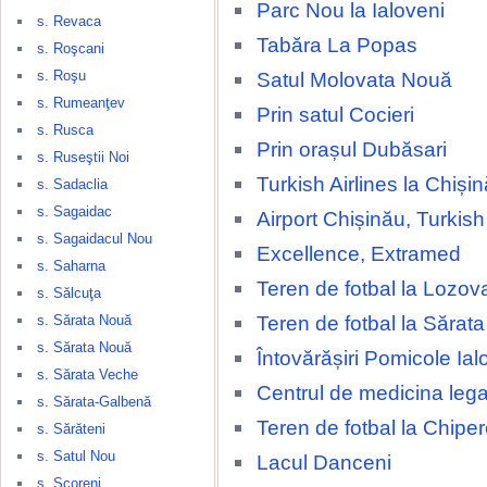
Parc Nou la Ialoveni
s. Revaca
Tabăra La Popas
s. Roşcani
s. Roşu
Satul Molovata Nouă
s. Rumeanţev
Prin satul Cocieri
s. Rusca
Prin orașul Dubăsari
s. Ruseştii Noi
Turkish Airlines la Chișin
s. Sadaclia
s. Sagaidac
Airport Chișinău, Turkish 
s. Sagaidacul Nou
Excellence, Extramed
s. Saharna
Teren de fotbal la Lozov
s. Sălcuţa
Teren de fotbal la Sărat
s. Sărata Nouă
s. Sărata Nouă
Întovărășiri Pomicole Ial
s. Sărata Veche
Centrul de medicina lega
s. Sărata-Galbenă
Teren de fotbal la Chipe
s. Sărăteni
s. Satul Nou
Lacul Danceni
s. Scoreni