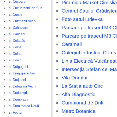
s. Cucoara
Piramida Market Cimislia
s. Cucuruzenii de Sus
Centrul Satului Grădiște
s. Curchi
Foto satul Iurievka
s. Cuzmenii Vechi
Parcare pe traseul M3 Ch
s. Dahnovici
s. Dănceni
Parcare pe traseul M3 Ch
s. Delacău
Ceramall
s. Doina
Colegiul Industrial Comr
s. Dolna
Linia Electrică Vulcăneșt
s. Donici
s. Drăguşeni
Intersecția Stefan cel M
s. Drăguşenii Noi
Vila Dorului
s. Drujineni
La Stația auto Circ
s. Dubăsarii Vechi
s. Duduleşti
Alfa Diagnostic
s. Dumbrava
Campionat de Drift
s. Duruitoarea Nouă
Metro Botanica
s. Fetiţa