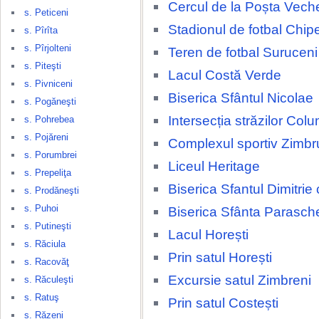
Cercul de la Poșta Vech
s. Peticeni
Stadionul de fotbal Chip
s. Pîrîta
s. Pîrjolteni
Teren de fotbal Suruceni
s. Piteşti
Lacul Costă Verde
s. Pivniceni
Biserica Sfântul Nicolae
s. Pogăneşti
Intersecția străzilor Colu
s. Pohrebea
s. Pojăreni
Complexul sportiv Zimbr
s. Porumbrei
Liceul Heritage
s. Prepeliţa
Biserica Sfantul Dimitrie
s. Prodăneşti
s. Puhoi
Biserica Sfânta Parasch
s. Putineşti
Lacul Horești
s. Răciula
Prin satul Horești
s. Racovăţ
Excursie satul Zimbreni
s. Răculeşti
s. Ratuş
Prin satul Costești
s. Răzeni