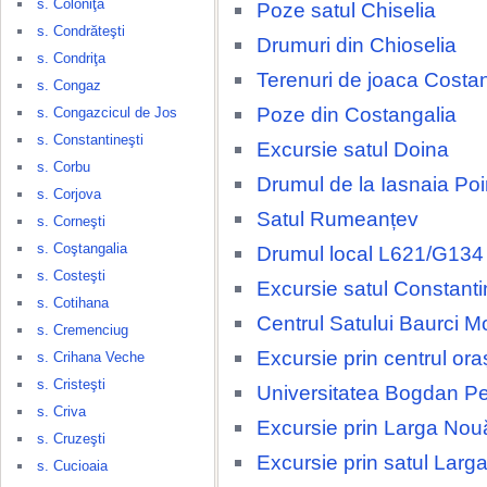
s. Coloniţa
Poze satul Chiselia
s. Condrăteşti
Drumuri din Chioselia
s. Condriţa
Terenuri de joaca Costa
s. Congaz
Poze din Costangalia
s. Congazcicul de Jos
s. Constantineşti
Excursie satul Doina
s. Corbu
Drumul de la Iasnaia Po
s. Corjova
Satul Rumeanțev
s. Corneşti
s. Coştangalia
Drumul local L621/G134
s. Costeşti
Excursie satul Constanti
s. Cotihana
Centrul Satului Baurci M
s. Cremenciug
Excursie prin centrul ora
s. Crihana Veche
s. Cristeşti
Universitatea Bogdan Pe
s. Criva
Excursie prin Larga Nou
s. Cruzeşti
Excursie prin satul Larg
s. Cucioaia