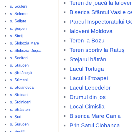
Teren de joacă la Ialove
s. Sculeni
Biserica Sfântul Vasile c
s. Selemet
Parcul Inspectoratului G
s. Selişte
s. Şerpeni
Ialoveni Moldova
s. Sireţi
Teren la Bozu
s. Slobozia Mare
Teren sportiv la Ratuș
s. Slobozia-Duşca
s. Sociteni
Stejarul bătrân
s. Stăuceni
Lacul Tortuga
s. Ştefăneşti
Lacul Hîrtoapei
s. Stîrceni
Lacul Lebedelor
s. Stoianovca
s. Stoicani
Drumul din jos
s. Stolniceni
Local Cimislia
s. Străisteni
Biserica Mare Cania
s. Şuri
s. Suruceni
Prin Satul Ciobanca
s. Svetlîi