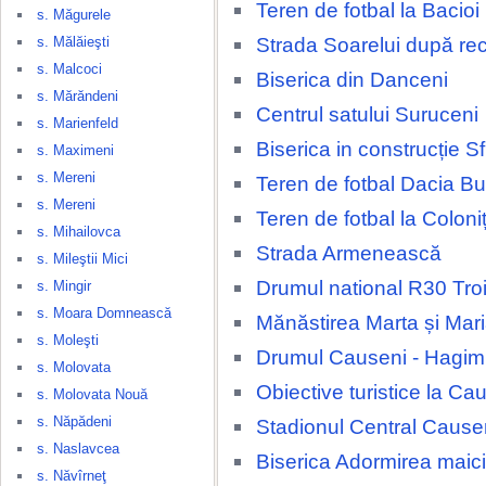
Teren de fotbal la Bacioi
s. Măgurele
Strada Soarelui după rec
s. Mălăieşti
s. Malcoci
Biserica din Danceni
s. Mărăndeni
Centrul satului Suruceni
s. Marienfeld
Biserica in construcție Sfi
s. Maximeni
s. Mereni
Teren de fotbal Dacia Bu
s. Mereni
Teren de fotbal la Coloni
s. Mihailovca
Strada Armenească
s. Mileştii Mici
Drumul national R30 Tro
s. Mingir
s. Moara Domnească
Mănăstirea Marta și Mar
s. Moleşti
Drumul Causeni - Hagi
s. Molovata
Obiective turistice la Ca
s. Molovata Nouă
s. Năpădeni
Stadionul Central Cause
s. Naslavcea
Biserica Adormirea maic
s. Năvîrneţ