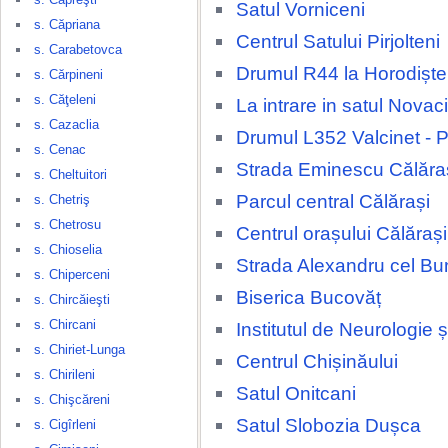
Satul Vorniceni
s. Căpriana
Centrul Satului Pirjolteni
s. Carabetovca
Drumul R44 la Horodiște
s. Cărpineni
s. Căţeleni
La intrare in satul Novaci
s. Cazaclia
Drumul L352 Valcinet - P
s. Cenac
Strada Eminescu Călăra
s. Cheltuitori
Parcul central Călărași
s. Chetriş
s. Chetrosu
Centrul orașului Călărași
s. Chioselia
Strada Alexandru cel Bu
s. Chiperceni
Biserica Bucovăț
s. Chircăieşti
s. Chircani
Institutul de Neurologie 
s. Chiriet-Lunga
Centrul Chișinăului
s. Chirileni
Satul Onitcani
s. Chişcăreni
Satul Slobozia Dușca
s. Cigîrleni