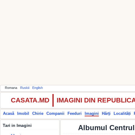
Romana
Ruskii
English
CASATA.MD
IMAGINI DIN REPUBLI
Acasă
Imobil
Chirie
Companii
Feeduri
Imagini
Hărţi
Localități
Tari in Imagini
Albumul Centrul