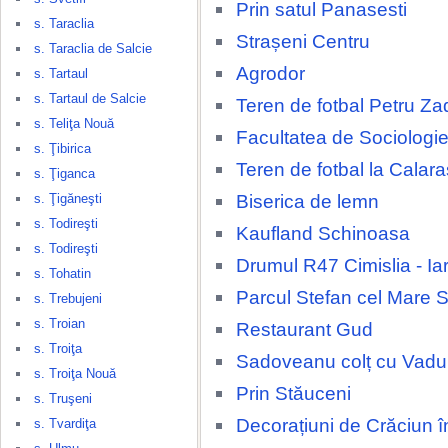
Prin satul Panasesti
s. Taraclia
Strașeni Centru
s. Taraclia de Salcie
Agrodor
s. Tartaul
s. Tartaul de Salcie
Teren de fotbal Petru Za
s. Teliţa Nouă
Facultatea de Sociologie
s. Ţibirica
Teren de fotbal la Calara
s. Ţiganca
Biserica de lemn
s. Ţigăneşti
s. Todireşti
Kaufland Schinoasa
s. Todireşti
Drumul R47 Cimislia - Ia
s. Tohatin
Parcul Stefan cel Mare 
s. Trebujeni
s. Troian
Restaurant Gud
s. Troiţa
Sadoveanu colț cu Vadul
s. Troiţa Nouă
Prin Stăuceni
s. Truşeni
Decorațiuni de Crăciun î
s. Tvardiţa