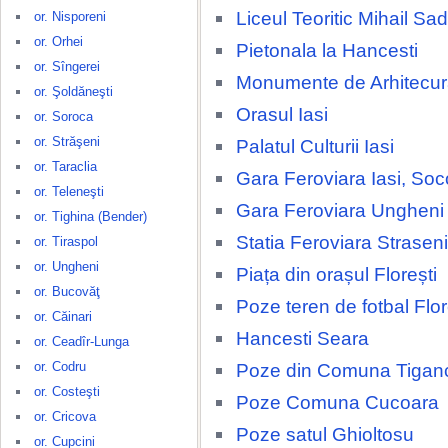
Liceul Teoritic Mihail S
or. Nisporeni
or. Orhei
Pietonala la Hancesti
or. Sîngerei
Monumente de Arhitecura
or. Şoldăneşti
Orasul Iasi
or. Soroca
or. Străşeni
Palatul Culturii Iasi
or. Taraclia
Gara Feroviara Iasi, Soc
or. Teleneşti
Gara Feroviara Ungheni
or. Tighina (Bender)
Statia Feroviara Straseni
or. Tiraspol
or. Ungheni
Piața din orașul Florești
or. Bucovăţ
Poze teren de fotbal Flor
or. Căinari
Hancesti Seara
or. Ceadîr-Lunga
or. Codru
Poze din Comuna Tigan
or. Costeşti
Poze Comuna Cucoara
or. Cricova
Poze satul Ghioltosu
or. Cupcini