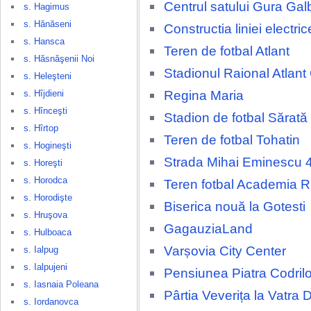
Centrul satului Gura Gal
s. Hagimus
s. Hănăseni
Constructia liniei electri
s. Hansca
Teren de fotbal Atlant
s. Hăsnăşenii Noi
Stadionul Raional Atlant
s. Heleşteni
Regina Maria
s. Hîjdieni
s. Hînceşti
Stadion de fotbal Sărat
s. Hîrtop
Teren de fotbal Tohatin
s. Hogineşti
Strada Mihai Eminescu 
s. Horeşti
s. Horodca
Teren fotbal Academia 
s. Horodişte
Biserica nouă la Gotesti
s. Hruşova
GagauziaLand
s. Hulboaca
Varșovia City Center
s. Ialpug
s. Ialpujeni
Pensiunea Piatra Codrilo
s. Iasnaia Poleana
Pârtia Veverița la Vatra 
s. Iordanovca