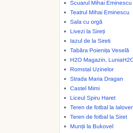
Scuarul Mihai Eminescu
Teatrul Mihai Eminescu
Sala cu orgă
Livezi la Sireți
Iazul de la Sireti
Tabăra Poienița Veselă
H2O Magazin, LuniaH2
Romstal Uzinelor
Strada Maria Dragan
Castel Mimi
Liceul Spiru Haret
Teren de fotbal la Ialoven
Teren de fotbal la Siret
Munții la Bukovel