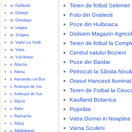
Teren de fotbal Selemet
or. Dubăsări
or. Durleşti
Foto din Gratiesti
or. Ghindeşti
Poze din Hulboaca
or. Iargara
Diolsem Magazin Agricol
or. Sîngera
Teren de fotbal la Compl
or. Vadul Lui Vodă
or. Vatra
Centrul satului Bozieni
or. Vulcăneşti
Poze din Bardar
s. Abaclia
Petrocub la Sărata Nouă
s. Albina
s. Alexandru cel Bun
Orasul Hancesti Ilumina
s. Andruşul de Jos
Teren de Fotbal la Ceuca
s. Andruşul de Sus
Kaufland Botanica
s. Băcioi
Pojorâta
s. Bahu
s. Baimaclia
Vatra Dornei in Noaptea
s. Băiuş
Vama Sculeni
s. Bălăbăneşti