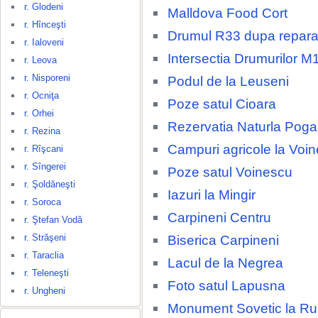
r. Glodeni
Malldova Food Cort
r. Hînceşti
Drumul R33 dupa repara
r. Ialoveni
Intersectia Drumurilor M
r. Leova
r. Nisporeni
Podul de la Leuseni
r. Ocniţa
Poze satul Cioara
r. Orhei
Rezervatia Naturla Poga
r. Rezina
Campuri agricole la Voi
r. Rîşcani
r. Sîngerei
Poze satul Voinescu
r. Şoldăneşti
Iazuri la Mingir
r. Soroca
Carpineni Centru
r. Ştefan Vodă
r. Străşeni
Biserica Carpineni
r. Taraclia
Lacul de la Negrea
r. Teleneşti
Foto satul Lapusna
r. Ungheni
Monument Sovetic la R