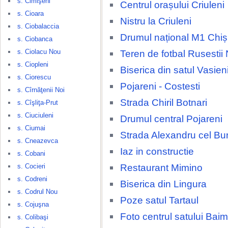
s. Cimişeni
Centrul orașului Criuleni
s. Cioara
Nistru la Criuleni
s. Ciobalaccia
Drumul național M1 Chiși
s. Ciobanca
s. Ciolacu Nou
Teren de fotbal Rusestii 
s. Ciopleni
Biserica din satul Vasien
s. Ciorescu
Pojareni - Costesti
s. Cîrnăţenii Noi
Strada Chiril Botnari
s. Cîşliţa-Prut
s. Ciuciuleni
Drumul central Pojareni
s. Ciumai
Strada Alexandru cel Bu
s. Cneazevca
Iaz in constructie
s. Cobani
Restaurant Mimino
s. Cocieri
s. Codreni
Biserica din Lingura
s. Codrul Nou
Poze satul Tartaul
s. Cojuşna
Foto centrul satului Baim
s. Colibaşi