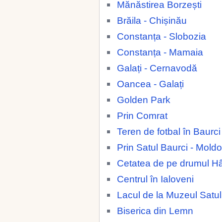
Mănăstirea Borzești
Brăila - Chișinău
Constanța - Slobozia
Constanța - Mamaia
Galați - Cernavodă
Oancea - Galați
Golden Park
Prin Comrat
Teren de fotbal în Baurc
Prin Satul Baurci - Mold
Cetatea de pe drumul H
Centrul în Ialoveni
Lacul de la Muzeul Satul
Biserica din Lemn