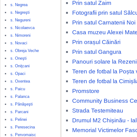
Prin satul Zaim
s. Negrea
Fotografii prin satul Sălc
s. Negreşti
s. Negureni
Prin satul Carnatenii Noi
s. Nicolaevca
Casa muzeu Alexei Mate
s. Nimoreni
Prin orașul Căinări
s. Novaci
s. Obreja Veche
Prin satul Gangura
s. Oneşti
Panouri solare la Rezeni
s. Oniţcani
Teren de fotbal la Poșta
s. Opaci
Teren de fotbal la Cimișli
s. Oxentea
s. Paicu
Promstore
s. Palanca
Community Business Ce
s. Pănăşeşti
Strada Testemiteau
s. Parcani
Drumul M2 Chișinău - Ia
s. Pelinei
s. Peresecina
Memorial Victimelor Fas
s. Pervomaisc