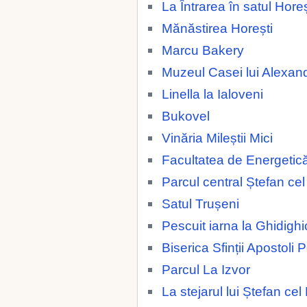
La Întrarea în satul Horeș
Mănăstirea Horești
Marcu Bakery
Muzeul Casei lui Alexan
Linella la Ialoveni
Bukovel
Vinăria Mileștii Mici
Facultatea de Energetic
Parcul central Ștefan ce
Satul Trușeni
Pescuit iarna la Ghidighi
Biserica Sfinții Apostoli 
Parcul La Izvor
La stejarul lui Ștefan ce