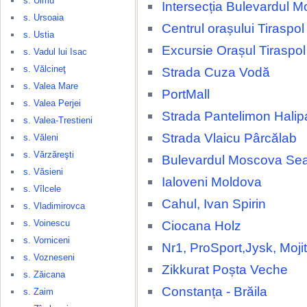
s. Ulmu
Intersecția Bulevardul
s. Ursoaia
Centrul orașului Tiraspol
s. Ustia
Excursie Orașul Tiraspol
s. Vadul lui Isac
s. Vălcineţ
Strada Cuza Vodă
s. Valea Mare
PortMall
s. Valea Perjei
Strada Pantelimon Halip
s. Valea-Trestieni
Strada Vlaicu Pârcălab
s. Văleni
s. Vărzăreşti
Bulevardul Moscova Se
s. Văsieni
Ialoveni Moldova
s. Vîlcele
Cahul, Ivan Spirin
s. Vladimirovca
s. Voinescu
Ciocana Holz
s. Vorniceni
Nr1, ProSport,Jysk, Moji
s. Vozneseni
Zikkurat Poșta Veche
s. Zăicana
Constanța - Brăila
s. Zaim