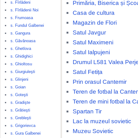
Primăria, Biserica și Șco
s. Fîrlădeni
s. Fîrlădenii Noi
Casa de cultura
s. Frumoasa
Magazin de Flori
s. Fundul Galbenei
Satul Javgur
s. Gangura
s. Găvănoasa
Satul Maximeni
s. Ghetlova
Satul Ialpujeni
s. Ghidighici
Drumul L581 Valea Perjei
s. Ghioltosu
Satul Fetița
s. Giurgiuleşti
s. Glinjeni
Prin orasul Cantemir
s. Goian
Teren de fotbal la Cante
s. Goteşti
Teren de mini fotbal la C
s. Gradişte
s. Grătieşti
Spartan Tir
s. Grebleşti
Lac la muzeul sovietic
s. Grigorievca
Muzeu Sovietic
s. Gura Galbenei