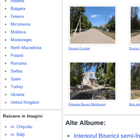
Albania
Bulgaria
Greece
Micronesia
Moldova
Montenegro
North Macedonia
Drumul Central
Drumul p
Poland
Romania
Serbia
Spain
Turkey
Ukraine
United Kingdom
Primaria Baurci Moldoveni
Bus amb
Raioane in Imagini
Alte Albume:
m. Chişinău
m. Bălţi
Interiorul Bisericii semi