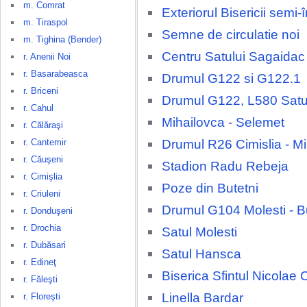
m. Comrat
Exteriorul Bisericii semi
m. Tiraspol
Semne de circulatie noi
m. Tighina (Bender)
Centru Satului Sagaidac
r. Anenii Noi
r. Basarabeasca
Drumul G122 si G122.1
r. Briceni
Drumul G122, L580 Satu
r. Cahul
Mihailovca - Selemet
r. Călăraşi
Drumul R26 Cimislia - M
r. Cantemir
r. Căuşeni
Stadion Radu Rebeja
r. Cimişlia
Poze din Butetni
r. Criuleni
Drumul G104 Molesti - B
r. Donduşeni
r. Drochia
Satul Molesti
r. Dubăsari
Satul Hansca
r. Edineţ
Biserica Sfintul Nicolae 
r. Făleşti
Linella Bardar
r. Floreşti