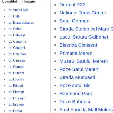
Localitati in Imagini
Drumul R33
or. Anenii Noi
National Tenis Center
or. Bălţi
Satul German
or. Basarabeasca
Strada Stefan cel Mare 
or. Cahul
or. Călăraşi
Lacul Sarata Galbenei
or. Cantemir
Biserica Cimiseni
or. Căuşeni
Primaria Mereni
or. Chişinău
Muzeul Satului Mereni
or. Cimişlia
or. Comrat
Poze Satul Mereni
or. Criuleni
Strada Muncesti
or. Drochia
Poze satul Bic
or. Făleşti
or. Floreşti
Raymond Park
or. Hînceşti
Poze Bubueci
or. Ialoveni
Fast Food la Mall Moldo
or. Leova