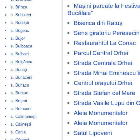
Mașini parcate la Festival
s. Brînza
Bucălaie”
s. Bubuieci
Biserica din Ratuș
s. Budeşti
s. Bugeac
Sens giratoriu Pereseci
s. Bujor
Restaurantul La Conac
s. Bulboaca
Parcul Central Orhei
s. Bulboci
s. Bulgărica
Strada Centrala Orhei
s. Buneţi
Strada Mihai Eminescu î
s. Burlăceni
Centrul orașului Orhei
s. Burlacu
Strada Stefan cel Mare
s. Bursuc
s. Buţeni
Strada Vasile Lupu din O
s. Butuceni
Aleia Monumentelor
s. Călimăneşti
Aleia Monumentelor
s. Călineşti
Satul Lipoveni
s. Cania
s. Căpreşti