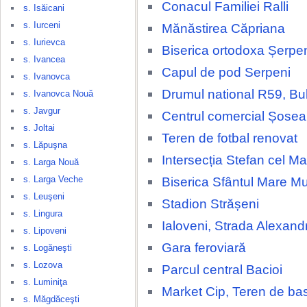
Conacul Familiei Ralli
s. Isăicani
s. Iurceni
Mănăstirea Căpriana
s. Iurievca
Biserica ortodoxa Șerpe
s. Ivancea
Capul de pod Serpeni
s. Ivanovca
Drumul national R59, Bu
s. Ivanovca Nouă
s. Javgur
Centrul comercial Șosea
s. Joltai
Teren de fotbal renovat
s. Lăpuşna
Intersecția Stefan cel Ma
s. Larga Nouă
s. Larga Veche
Biserica Sfântul Mare M
s. Leuşeni
Stadion Strășeni
s. Lingura
Ialoveni, Strada Alexand
s. Lipoveni
Gara feroviară
s. Logăneşti
s. Lozova
Parcul central Bacioi
s. Luminiţa
Market Cip, Teren de ba
s. Măgdăceşti