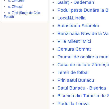
s. Zîmbreni
Galați - Dedeman
s. Zîrneşti
Podul peste Dunăre la Br
s. Zloți (Stație de Cale
Ferată)
Local&Linella
Autostrada Soarelui
Benzinaria Now de la 
Viile Milestii Mici
Centura Comrat
Drumul de ocolire a muni
Casa de cultura Zărnești
Teren de fotbal
Prin satul Burlacu
Satul Burlacu - Biserica
Biserica din Taraclia de 
Podul la Leova