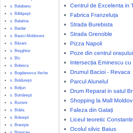
Centrul de Excelenta in 
s. Balabanu
s. Bălăşeşti
Fabrica Franzeluța
s. Balatina
Strada Burebista
s. Bardar
Strada Grenoble
s. Baurci-Moldoveni
Pizza Napoli
s. Băxani
s. Beşghioz
Poze din centrul orașulu
s. Bîc
Intersecția Eminescu cu
s. Bobeica
Drumul Bacioi - Revaca
s. Bogdanovca Veche
s. Boldureşti
Parcul Alunelul
s. Bolţun
Drum Reparat in satul Br
s. Botnăreşti
Shopping la Mall Moldov
s. Bozieni
Faleza din Galați
s. Brăila
s. Brăneşti
Liceul teoretic Constant
s. Branişte
Ocolul silvic Baius
s. Bravicea