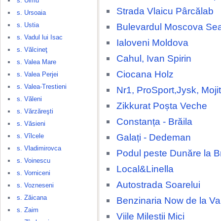
s. Ulmu
Strada Vlaicu Pârcălab
s. Ursoaia
s. Ustia
Bulevardul Moscova Se
s. Vadul lui Isac
Ialoveni Moldova
s. Vălcineţ
Cahul, Ivan Spirin
s. Valea Mare
Ciocana Holz
s. Valea Perjei
s. Valea-Trestieni
Nr1, ProSport,Jysk, Moji
s. Văleni
Zikkurat Poșta Veche
s. Vărzăreşti
Constanța - Brăila
s. Văsieni
Galați - Dedeman
s. Vîlcele
s. Vladimirovca
Podul peste Dunăre la Br
s. Voinescu
Local&Linella
s. Vorniceni
Autostrada Soarelui
s. Vozneseni
s. Zăicana
Benzinaria Now de la 
s. Zaim
Viile Milestii Mici