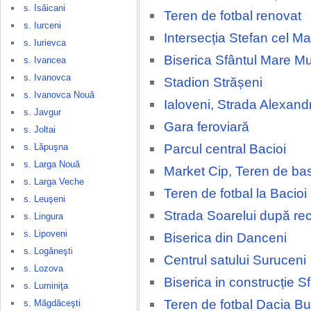
s. Isăicani
Teren de fotbal renovat
s. Iurceni
Intersecția Stefan cel Ma
s. Iurievca
Biserica Sfântul Mare M
s. Ivancea
s. Ivanovca
Stadion Strășeni
s. Ivanovca Nouă
Ialoveni, Strada Alexand
s. Javgur
Gara feroviară
s. Joltai
Parcul central Bacioi
s. Lăpuşna
s. Larga Nouă
Market Cip, Teren de ba
s. Larga Veche
Teren de fotbal la Bacioi
s. Leuşeni
Strada Soarelui după rec
s. Lingura
s. Lipoveni
Biserica din Danceni
s. Logăneşti
Centrul satului Suruceni
s. Lozova
Biserica in construcție Sfi
s. Luminiţa
Teren de fotbal Dacia Bu
s. Măgdăceşti