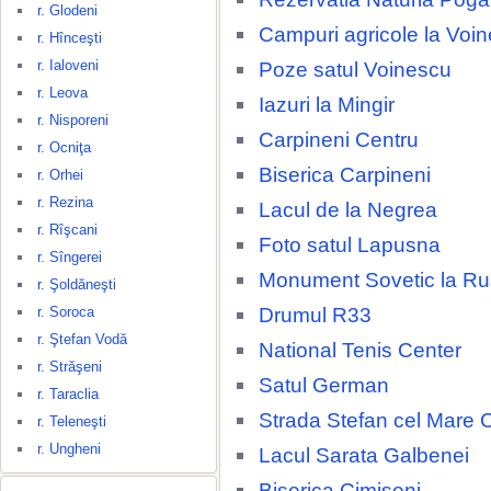
r. Glodeni
Campuri agricole la Voi
r. Hînceşti
r. Ialoveni
Poze satul Voinescu
r. Leova
Iazuri la Mingir
r. Nisporeni
Carpineni Centru
r. Ocniţa
Biserica Carpineni
r. Orhei
r. Rezina
Lacul de la Negrea
r. Rîşcani
Foto satul Lapusna
r. Sîngerei
Monument Sovetic la R
r. Şoldăneşti
Drumul R33
r. Soroca
r. Ştefan Vodă
National Tenis Center
r. Străşeni
Satul German
r. Taraclia
Strada Stefan cel Mare 
r. Teleneşti
r. Ungheni
Lacul Sarata Galbenei
Biserica Cimiseni