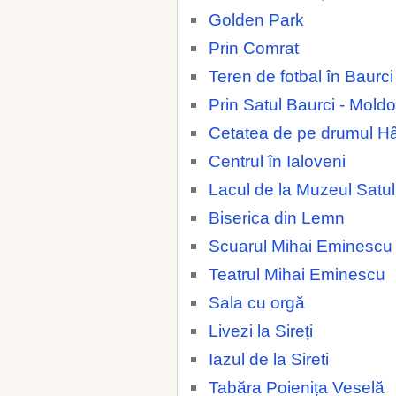
Golden Park
Prin Comrat
Teren de fotbal în Baurc
Prin Satul Baurci - Mold
Cetatea de pe drumul H
Centrul în Ialoveni
Lacul de la Muzeul Satul
Biserica din Lemn
Scuarul Mihai Eminescu
Teatrul Mihai Eminescu
Sala cu orgă
Livezi la Sireți
Iazul de la Sireti
Tabăra Poienița Veselă