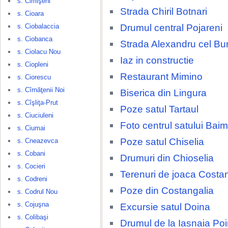
s. Cimişeni
Strada Chiril Botnari
s. Cioara
Drumul central Pojareni
s. Ciobalaccia
s. Ciobanca
Strada Alexandru cel Bu
s. Ciolacu Nou
Iaz in constructie
s. Ciopleni
Restaurant Mimino
s. Ciorescu
s. Cîrnăţenii Noi
Biserica din Lingura
s. Cîşliţa-Prut
Poze satul Tartaul
s. Ciuciuleni
Foto centrul satului Baim
s. Ciumai
Poze satul Chiselia
s. Cneazevca
s. Cobani
Drumuri din Chioselia
s. Cocieri
Terenuri de joaca Costa
s. Codreni
Poze din Costangalia
s. Codrul Nou
s. Cojuşna
Excursie satul Doina
s. Colibaşi
Drumul de la Iasnaia Po