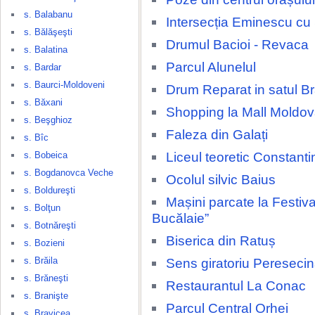
s. Balabanu
Intersecția Eminescu cu
s. Bălăşeşti
Drumul Bacioi - Revaca
s. Balatina
Parcul Alunelul
s. Bardar
s. Baurci-Moldoveni
Drum Reparat in satul Br
s. Băxani
Shopping la Mall Moldov
s. Beşghioz
Faleza din Galați
s. Bîc
Liceul teoretic Constant
s. Bobeica
s. Bogdanovca Veche
Ocolul silvic Baius
s. Boldureşti
Mașini parcate la Festival
s. Bolţun
Bucălaie”
s. Botnăreşti
Biserica din Ratuș
s. Bozieni
s. Brăila
Sens giratoriu Pereseci
s. Brăneşti
Restaurantul La Conac
s. Branişte
Parcul Central Orhei
s. Bravicea