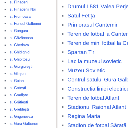
s. Fîrlădeni
Drumul L581 Valea Perjei
s. Fîrlădenii Noi
Satul Fetița
s. Frumoasa
s. Fundul Galbenei
Prin orasul Cantemir
s. Gangura
Teren de fotbal la Cante
s. Găvănoasa
Teren de mini fotbal la C
s. Ghetlova
Spartan Tir
s. Ghidighici
s. Ghioltosu
Lac la muzeul sovietic
s. Giurgiuleşti
Muzeu Sovietic
s. Glinjeni
Centrul satului Gura Gal
s. Goian
Constructia liniei electri
s. Goteşti
s. Gradişte
Teren de fotbal Atlant
s. Grătieşti
Stadionul Raional Atlant
s. Grebleşti
Regina Maria
s. Grigorievca
s. Gura Galbenei
Stadion de fotbal Sărat