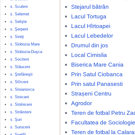
Stejarul bătrân
s. Sculeni
s. Selemet
Lacul Tortuga
s. Selişte
Lacul Hîrtoapei
s. Şerpeni
Lacul Lebedelor
s. Sireţi
s. Slobozia Mare
Drumul din jos
s. Slobozia-Duşca
Local Cimislia
s. Sociteni
Biserica Mare Cania
s. Stăuceni
Prin Satul Ciobanca
s. Ştefăneşti
s. Stîrceni
Prin satul Panasesti
s. Stoianovca
Strașeni Centru
s. Stoicani
Agrodor
s. Stolniceni
Teren de fotbal Petru Za
s. Străisteni
s. Şuri
Facultatea de Sociologie
s. Suruceni
Teren de fotbal la Calara
s. Svetlîi