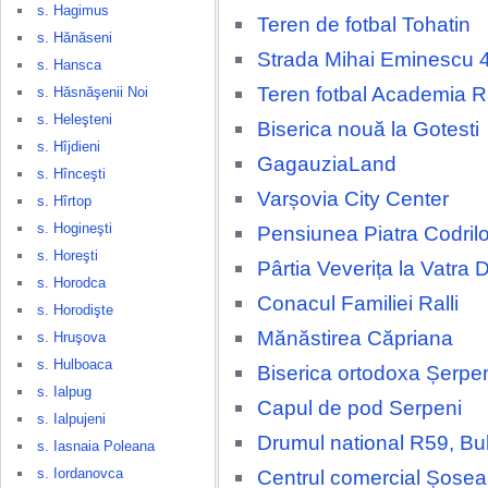
s. Hagimus
Teren de fotbal Tohatin
s. Hănăseni
Strada Mihai Eminescu 
s. Hansca
Teren fotbal Academia 
s. Hăsnăşenii Noi
s. Heleşteni
Biserica nouă la Gotesti
s. Hîjdieni
GagauziaLand
s. Hînceşti
Varșovia City Center
s. Hîrtop
s. Hogineşti
Pensiunea Piatra Codrilo
s. Horeşti
Pârtia Veverița la Vatra 
s. Horodca
Conacul Familiei Ralli
s. Horodişte
Mănăstirea Căpriana
s. Hruşova
s. Hulboaca
Biserica ortodoxa Șerpe
s. Ialpug
Capul de pod Serpeni
s. Ialpujeni
Drumul national R59, Bu
s. Iasnaia Poleana
s. Iordanovca
Centrul comercial Șosea