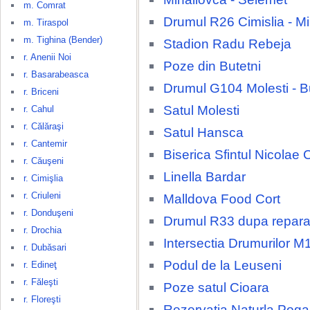
m. Comrat
Drumul R26 Cimislia - M
m. Tiraspol
m. Tighina (Bender)
Stadion Radu Rebeja
r. Anenii Noi
Poze din Butetni
r. Basarabeasca
Drumul G104 Molesti - B
r. Briceni
Satul Molesti
r. Cahul
r. Călăraşi
Satul Hansca
r. Cantemir
Biserica Sfintul Nicolae 
r. Căuşeni
Linella Bardar
r. Cimişlia
r. Criuleni
Malldova Food Cort
r. Donduşeni
Drumul R33 dupa repara
r. Drochia
Intersectia Drumurilor M
r. Dubăsari
Podul de la Leuseni
r. Edineţ
r. Făleşti
Poze satul Cioara
r. Floreşti
Rezervatia Naturla Poga