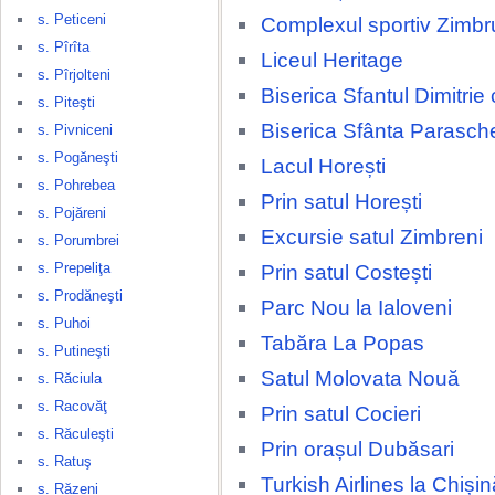
s. Peticeni
Complexul sportiv Zimbr
s. Pîrîta
Liceul Heritage
s. Pîrjolteni
Biserica Sfantul Dimitrie
s. Piteşti
Biserica Sfânta Parasch
s. Pivniceni
s. Pogăneşti
Lacul Horești
s. Pohrebea
Prin satul Horești
s. Pojăreni
Excursie satul Zimbreni
s. Porumbrei
s. Prepeliţa
Prin satul Costești
s. Prodăneşti
Parc Nou la Ialoveni
s. Puhoi
Tabăra La Popas
s. Putineşti
Satul Molovata Nouă
s. Răciula
s. Racovăţ
Prin satul Cocieri
s. Răculeşti
Prin orașul Dubăsari
s. Ratuş
Turkish Airlines la Chișin
s. Răzeni