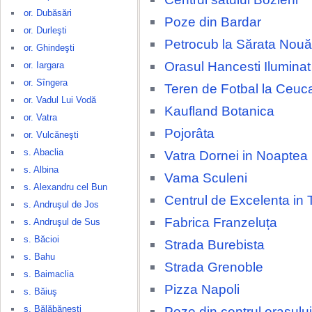
or. Dubăsări
Poze din Bardar
or. Durleşti
Petrocub la Sărata Nouă
or. Ghindeşti
Orasul Hancesti Ilumina
or. Iargara
or. Sîngera
Teren de Fotbal la Ceuca
or. Vadul Lui Vodă
Kaufland Botanica
or. Vatra
Pojorâta
or. Vulcăneşti
s. Abaclia
Vatra Dornei in Noaptea
s. Albina
Vama Sculeni
s. Alexandru cel Bun
Centrul de Excelenta in 
s. Andruşul de Jos
Fabrica Franzeluța
s. Andruşul de Sus
s. Băcioi
Strada Burebista
s. Bahu
Strada Grenoble
s. Baimaclia
Pizza Napoli
s. Băiuş
s. Bălăbăneşti
Poze din centrul orașulu