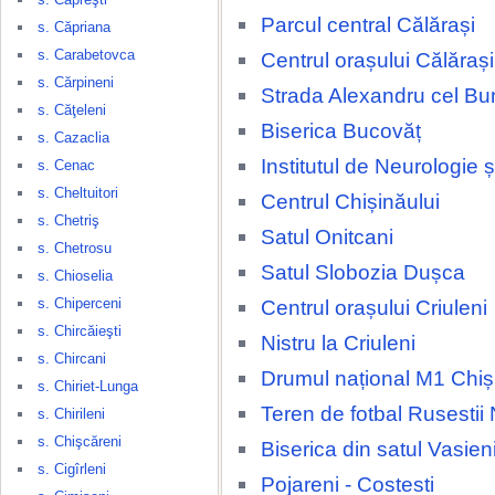
Parcul central Călărași
s. Căpriana
s. Carabetovca
Centrul orașului Călărași
s. Cărpineni
Strada Alexandru cel Bu
s. Căţeleni
Biserica Bucovăț
s. Cazaclia
Institutul de Neurologie 
s. Cenac
s. Cheltuitori
Centrul Chișinăului
s. Chetriş
Satul Onitcani
s. Chetrosu
Satul Slobozia Dușca
s. Chioselia
s. Chiperceni
Centrul orașului Criuleni
s. Chircăieşti
Nistru la Criuleni
s. Chircani
Drumul național M1 Chiși
s. Chiriet-Lunga
Teren de fotbal Rusestii 
s. Chirileni
s. Chişcăreni
Biserica din satul Vasien
s. Cigîrleni
Pojareni - Costesti