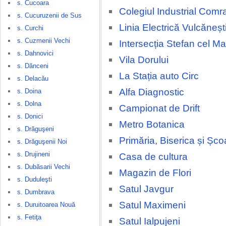
s. Cucoara
Colegiul Industrial Comr
s. Cucuruzenii de Sus
Linia Electrică Vulcăneșt
s. Curchi
s. Cuzmenii Vechi
Intersecția Stefan cel M
s. Dahnovici
Vila Dorului
s. Dănceni
La Stația auto Circ
s. Delacău
Alfa Diagnostic
s. Doina
s. Dolna
Campionat de Drift
s. Donici
Metro Botanica
s. Drăguşeni
Primăria, Biserica și Șco
s. Drăguşenii Noi
s. Drujineni
Casa de cultura
s. Dubăsarii Vechi
Magazin de Flori
s. Duduleşti
Satul Javgur
s. Dumbrava
Satul Maximeni
s. Duruitoarea Nouă
s. Fetiţa
Satul Ialpujeni