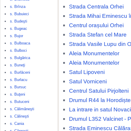
Strada Centrala Orhei
s. Brînza
s. Bubuieci
Strada Mihai Eminescu î
s. Budeşti
Centrul orașului Orhei
s. Bugeac
Strada Stefan cel Mare
s. Bujor
Strada Vasile Lupu din O
s. Bulboaca
s. Bulboci
Aleia Monumentelor
s. Bulgărica
Aleia Monumentelor
s. Buneţi
Satul Lipoveni
s. Burlăceni
s. Burlacu
Satul Vorniceni
s. Bursuc
Centrul Satului Pirjolteni
s. Buţeni
Drumul R44 la Horodiște
s. Butuceni
La intrare in satul Novaci
s. Călimăneşti
s. Călineşti
Drumul L352 Valcinet - P
s. Cania
Strada Eminescu Călăra
s. Căpreşti