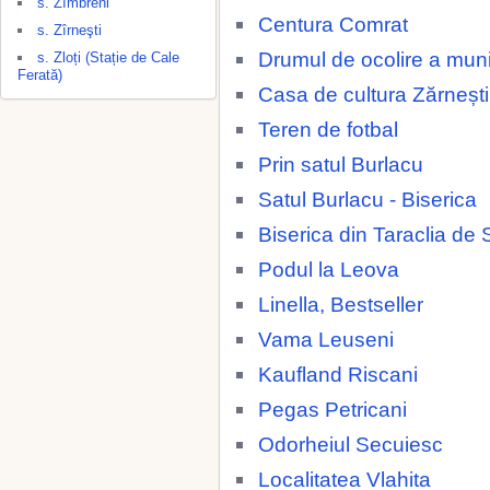
s. Zîmbreni
Centura Comrat
s. Zîrneşti
Drumul de ocolire a muni
s. Zloți (Stație de Cale
Ferată)
Casa de cultura Zărnești
Teren de fotbal
Prin satul Burlacu
Satul Burlacu - Biserica
Biserica din Taraclia de 
Podul la Leova
Linella, Bestseller
Vama Leuseni
Kaufland Riscani
Pegas Petricani
Odorheiul Secuiesc
Localitatea Vlahita