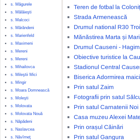
s. Măgurele
Teren de fotbal la Coloni
s. Mălăieşti
Strada Armenească
s. Malcoci
Drumul national R30 Tro
s. Mărăndeni
s. Marienfeld
Mănăstirea Marta și Mar
s. Maximeni
Drumul Causeni - Hagi
s. Mereni
Obiective turistice la Ca
s. Mereni
Stadionul Central Cause
s. Mihailovca
s. Mileştii Mici
Biserica Adormirea maic
s. Mingir
Prin satul Zaim
s. Moara Domnească
Fotografii prin satul Sălc
s. Moleşti
s. Molovata
Prin satul Carnatenii Noi
s. Molovata Nouă
Casa muzeu Alexei Mate
s. Năpădeni
Prin orașul Căinări
s. Naslavcea
Prin satul Gangura
s. Năvîrneţ