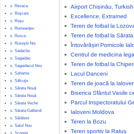
Airport Chișinău, Turkish 
s. Revaca
s. Roşcani
Excellence, Extramed
s. Roşu
Teren de fotbal la Lozov
s. Rumeanţev
Teren de fotbal la Sărat
s. Rusca
s. Ruseştii Noi
Întovărășiri Pomicole Ial
s. Sadaclia
Centrul de medicina lega
s. Sagaidac
Teren de fotbal la Chipe
s. Sagaidacul Nou
Lacul Danceni
s. Saharna
s. Sălcuţa
Teren de joacă la Ialove
s. Sărata Nouă
Biserica Sfântul Vasile c
s. Sărata Nouă
Parcul Inspectoratului G
s. Sărata Veche
s. Sărata-Galbenă
Ialoveni Moldova
s. Sărăteni
Teren la Bozu
s. Satul Nou
Teren sportiv la Ratuș
s. Scoreni