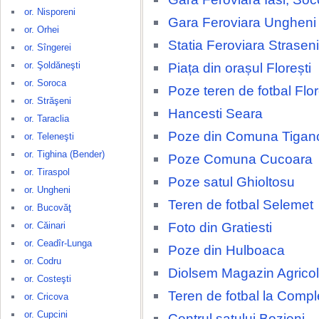
or. Nisporeni
Gara Feroviara Ungheni
or. Orhei
Statia Feroviara Straseni
or. Sîngerei
or. Şoldăneşti
Piața din orașul Florești
or. Soroca
Poze teren de fotbal Flor
or. Străşeni
Hancesti Seara
or. Taraclia
Poze din Comuna Tigan
or. Teleneşti
or. Tighina (Bender)
Poze Comuna Cucoara
or. Tiraspol
Poze satul Ghioltosu
or. Ungheni
Teren de fotbal Selemet
or. Bucovăţ
Foto din Gratiesti
or. Căinari
or. Ceadîr-Lunga
Poze din Hulboaca
or. Codru
Diolsem Magazin Agricol
or. Costeşti
Teren de fotbal la Compl
or. Cricova
or. Cupcini
Centrul satului Bozieni