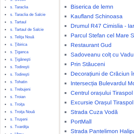
Biserica de lemn
s. Taraclia
s. Taraclia de Salcie
Kaufland Schinoasa
s. Tartaul
Drumul R47 Cimislia - Ia
s. Tartaul de Salcie
Parcul Stefan cel Mare 
s. Teliţa Nouă
Restaurant Gud
s. Ţibirica
s. Ţiganca
Sadoveanu colț cu Vadul
s. Ţigăneşti
Prin Stăuceni
s. Todireşti
Decorațiuni de Crăciun î
s. Todireşti
s. Tohatin
Intersecția Bulevardul
s. Trebujeni
Centrul orașului Tiraspol
s. Troian
Excursie Orașul Tiraspol
s. Troiţa
Strada Cuza Vodă
s. Troiţa Nouă
s. Truşeni
PortMall
s. Tvardiţa
Strada Pantelimon Halip