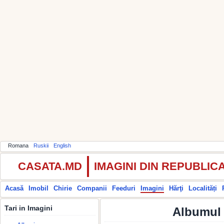
Romana
Ruskii
English
CASATA.MD
IMAGINI DIN REPUBLI
Acasă
Imobil
Chirie
Companii
Feeduri
Imagini
Hărţi
Localități
Tari in Imagini
Albumul 