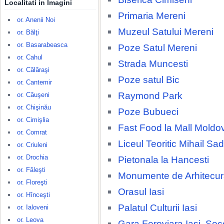
Localitati in Imagini
Primaria Mereni
or. Anenii Noi
Muzeul Satului Mereni
or. Bălţi
or. Basarabeasca
Poze Satul Mereni
or. Cahul
Strada Muncesti
or. Călăraşi
Poze satul Bic
or. Cantemir
Raymond Park
or. Căuşeni
or. Chişinău
Poze Bubueci
or. Cimişlia
Fast Food la Mall Moldo
or. Comrat
Liceul Teoritic Mihail S
or. Criuleni
or. Drochia
Pietonala la Hancesti
or. Făleşti
Monumente de Arhitecura
or. Floreşti
Orasul Iasi
or. Hînceşti
Palatul Culturii Iasi
or. Ialoveni
or. Leova
Gara Feroviara Iasi, Soc