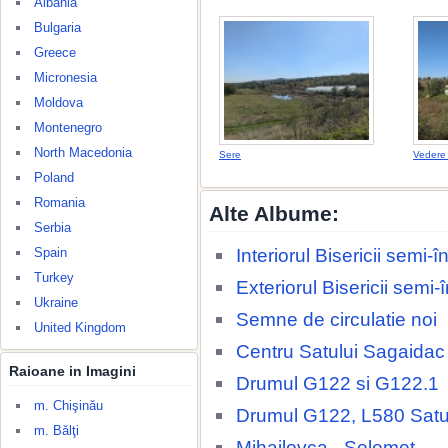
Albania
Bulgaria
Greece
Micronesia
Moldova
Montenegro
North Macedonia
Sere
Vedere 
Poland
Romania
Alte Albume:
Serbia
Interiorul Bisericii semi
Spain
Turkey
Exteriorul Bisericii semi
Ukraine
Semne de circulatie noi
United Kingdom
Centru Satului Sagaidac
Raioane in Imagini
Drumul G122 si G122.1
m. Chişinău
Drumul G122, L580 Satu
m. Bălţi
Mihailovca - Selemet