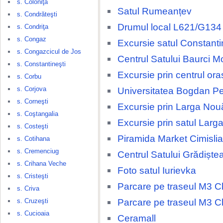
s. Coloniţa
Satul Rumeanțev
s. Condrăteşti
Drumul local L621/G134
s. Condriţa
s. Congaz
Excursie satul Constanti
s. Congazcicul de Jos
Centrul Satului Baurci M
s. Constantineşti
Excursie prin centrul ora
s. Corbu
s. Corjova
Universitatea Bogdan Pe
s. Corneşti
Excursie prin Larga Nou
s. Coştangalia
Excursie prin satul Larg
s. Costeşti
Piramida Market Cimislia
s. Cotihana
s. Cremenciug
Centrul Satului Grădiște
s. Crihana Veche
Foto satul Iurievka
s. Cristeşti
Parcare pe traseul M3 Ch
s. Criva
Parcare pe traseul M3 Ch
s. Cruzeşti
s. Cucioaia
Ceramall