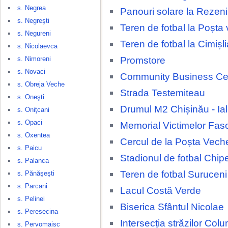
s. Negrea
Panouri solare la Rezeni
s. Negreşti
Teren de fotbal la Poșta
s. Negureni
Teren de fotbal la Cimișli
s. Nicolaevca
Promstore
s. Nimoreni
s. Novaci
Community Business Ce
s. Obreja Veche
Strada Testemiteau
s. Oneşti
Drumul M2 Chișinău - Ia
s. Oniţcani
s. Opaci
Memorial Victimelor Fas
s. Oxentea
Cercul de la Poșta Vech
s. Paicu
Stadionul de fotbal Chip
s. Palanca
Teren de fotbal Suruceni
s. Pănăşeşti
s. Parcani
Lacul Costă Verde
s. Pelinei
Biserica Sfântul Nicolae
s. Peresecina
Intersecția străzilor Colu
s. Pervomaisc