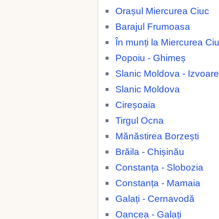
Orașul Miercurea Ciuc
Barajul Frumoasa
În munți la Miercurea Ci
Popoiu - Ghimeș
Slanic Moldova - Izvoare
Slanic Moldova
Cireșoaia
Tirgul Ocna
Mănăstirea Borzești
Brăila - Chișinău
Constanța - Slobozia
Constanța - Mamaia
Galați - Cernavodă
Oancea - Galați