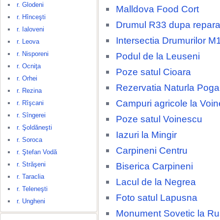
r. Glodeni
Malldova Food Cort
r. Hînceşti
Drumul R33 dupa repara
r. Ialoveni
Intersectia Drumurilor M
r. Leova
r. Nisporeni
Podul de la Leuseni
r. Ocniţa
Poze satul Cioara
r. Orhei
Rezervatia Naturla Poga
r. Rezina
Campuri agricole la Voi
r. Rîşcani
r. Sîngerei
Poze satul Voinescu
r. Şoldăneşti
Iazuri la Mingir
r. Soroca
Carpineni Centru
r. Ştefan Vodă
r. Străşeni
Biserica Carpineni
r. Taraclia
Lacul de la Negrea
r. Teleneşti
Foto satul Lapusna
r. Ungheni
Monument Sovetic la R