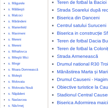
Teren de fotbal la Bacioi
s. Măgurele
Strada Soarelui după rec
s. Mălăieşti
s. Malcoci
Biserica din Danceni
s. Mărăndeni
Centrul satului Suruceni
s. Marienfeld
Biserica in construcție Sfi
s. Maximeni
s. Mereni
Teren de fotbal Dacia Bu
s. Mereni
Teren de fotbal la Coloni
s. Mihailovca
Strada Armenească
s. Mileştii Mici
Drumul national R30 Tro
s. Mingir
s. Moara Domnească
Mănăstirea Marta și Mar
s. Moleşti
Drumul Causeni - Hagi
s. Molovata
Obiective turistice la Ca
s. Molovata Nouă
s. Năpădeni
Stadionul Central Cause
s. Naslavcea
Biserica Adormirea maic
s. Năvîrneţ