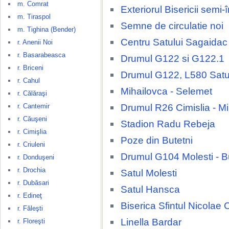
m. Comrat
Exteriorul Bisericii semi
m. Tiraspol
Semne de circulatie noi
m. Tighina (Bender)
Centru Satului Sagaidac
r. Anenii Noi
r. Basarabeasca
Drumul G122 si G122.1
r. Briceni
Drumul G122, L580 Satu
r. Cahul
Mihailovca - Selemet
r. Călăraşi
Drumul R26 Cimislia - M
r. Cantemir
r. Căuşeni
Stadion Radu Rebeja
r. Cimişlia
Poze din Butetni
r. Criuleni
Drumul G104 Molesti - B
r. Donduşeni
r. Drochia
Satul Molesti
r. Dubăsari
Satul Hansca
r. Edineţ
Biserica Sfintul Nicolae 
r. Făleşti
Linella Bardar
r. Floreşti