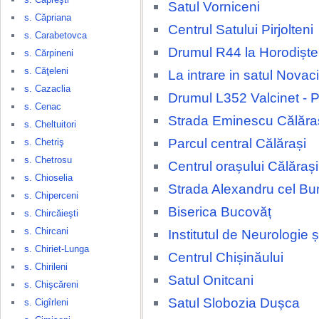
Satul Vorniceni
s. Căpriana
Centrul Satului Pirjolteni
s. Carabetovca
Drumul R44 la Horodiște
s. Cărpineni
s. Căţeleni
La intrare in satul Novaci
s. Cazaclia
Drumul L352 Valcinet - P
s. Cenac
Strada Eminescu Călăra
s. Cheltuitori
Parcul central Călărași
s. Chetriş
s. Chetrosu
Centrul orașului Călărași
s. Chioselia
Strada Alexandru cel Bu
s. Chiperceni
Biserica Bucovăț
s. Chircăieşti
s. Chircani
Institutul de Neurologie 
s. Chiriet-Lunga
Centrul Chișinăului
s. Chirileni
Satul Onitcani
s. Chişcăreni
Satul Slobozia Dușca
s. Cigîrleni