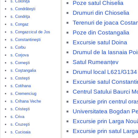
s. Coloniţa
Poze satul Chiselia
s. Condrăteşti
Drumuri din Chioselia
s. Condriţa
Terenuri de joaca Costa
s. Congaz
Poze din Costangalia
s. Congazcicul de Jos
s. Constantineşti
Excursie satul Doina
s. Corbu
Drumul de la Iasnaia Po
s. Corjova
Satul Rumeanțev
s. Corneşti
s. Coştangalia
Drumul local L621/G134
s. Costeşti
Excursie satul Constanti
s. Cotihana
Centrul Satului Baurci M
s. Cremenciug
Excursie prin centrul ora
s. Crihana Veche
s. Cristeşti
Universitatea Bogdan Pe
s. Criva
Excursie prin Larga Nou
s. Cruzeşti
Excursie prin satul Larg
s. Cucioaia