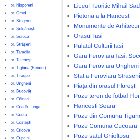
Liceul Teoritic Mihail S
or. Nisporeni
or. Orhei
Pietonala la Hancesti
or. Sîngerei
Monumente de Arhitecura
or. Şoldăneşti
Orasul Iasi
or. Soroca
or. Străşeni
Palatul Culturii Iasi
or. Taraclia
Gara Feroviara Iasi, Soc
or. Teleneşti
Gara Feroviara Ungheni
or. Tighina (Bender)
Statia Feroviara Straseni
or. Tiraspol
or. Ungheni
Piața din orașul Florești
or. Bucovăţ
Poze teren de fotbal Flor
or. Căinari
Hancesti Seara
or. Ceadîr-Lunga
or. Codru
Poze din Comuna Tigan
or. Costeşti
Poze Comuna Cucoara
or. Cricova
Poze satul Ghioltosu
or. Cupcini