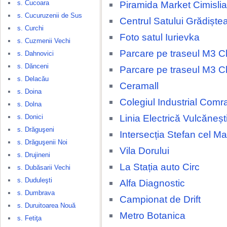
s. Cucoara
Piramida Market Cimislia
s. Cucuruzenii de Sus
Centrul Satului Grădiște
s. Curchi
Foto satul Iurievka
s. Cuzmenii Vechi
Parcare pe traseul M3 Ch
s. Dahnovici
s. Dănceni
Parcare pe traseul M3 Ch
s. Delacău
Ceramall
s. Doina
Colegiul Industrial Comr
s. Dolna
Linia Electrică Vulcăneșt
s. Donici
s. Drăguşeni
Intersecția Stefan cel M
s. Drăguşenii Noi
Vila Dorului
s. Drujineni
La Stația auto Circ
s. Dubăsarii Vechi
s. Duduleşti
Alfa Diagnostic
s. Dumbrava
Campionat de Drift
s. Duruitoarea Nouă
Metro Botanica
s. Fetiţa