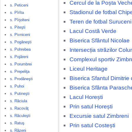
Cercul de la Poșta Vech
s. Peticeni
Stadionul de fotbal Chip
s. Pîrîta
s. Pîrjolteni
Teren de fotbal Suruceni
s. Piteşti
Lacul Costă Verde
s. Pivniceni
Biserica Sfântul Nicolae
s. Pogăneşti
Intersecția străzilor Colu
s. Pohrebea
s. Pojăreni
Complexul sportiv Zimbr
s. Porumbrei
Liceul Heritage
s. Prepeliţa
Biserica Sfantul Dimitrie
s. Prodăneşti
s. Puhoi
Biserica Sfânta Parasch
s. Putineşti
Lacul Horești
s. Răciula
Prin satul Horești
s. Racovăţ
Excursie satul Zimbreni
s. Răculeşti
s. Ratuş
Prin satul Costești
s. Răzeni