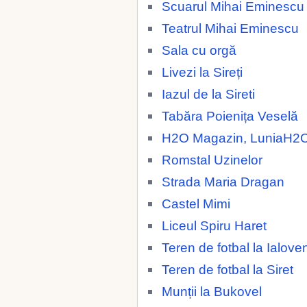
Scuarul Mihai Eminescu
Teatrul Mihai Eminescu
Sala cu orgă
Livezi la Sireți
Iazul de la Sireti
Tabăra Poienița Veselă
H2O Magazin, LuniaH2
Romstal Uzinelor
Strada Maria Dragan
Castel Mimi
Liceul Spiru Haret
Teren de fotbal la Ialoven
Teren de fotbal la Siret
Munții la Bukovel