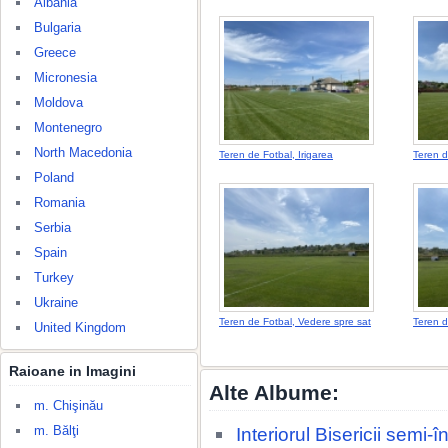
Albania
Bulgaria
Greece
Micronesia
Moldova
Montenegro
North Macedonia
Teren de Fotbal, Irigarea
Teren d
Poland
Romania
Serbia
Spain
Turkey
Ukraine
Teren de Fotbal, Vedere spre sat
Teren d
United Kingdom
Raioane in Imagini
Alte Albume:
m. Chişinău
m. Bălţi
Interiorul Bisericii semi