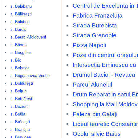
Centrul de Excelenta in 
s. Balabanu
s. Bălăşeşti
Fabrica Franzeluța
s. Balatina
Strada Burebista
s. Bardar
Strada Grenoble
s. Baurci-Moldoveni
Pizza Napoli
s. Băxani
s. Beşghioz
Poze din centrul orașulu
s. Bîc
Intersecția Eminescu cu
s. Bobeica
Drumul Bacioi - Revaca
s. Bogdanovca Veche
s. Boldureşti
Parcul Alunelul
s. Bolţun
Drum Reparat in satul Br
s. Botnăreşti
Shopping la Mall Moldov
s. Bozieni
Faleza din Galați
s. Brăila
s. Brăneşti
Liceul teoretic Constant
s. Branişte
Ocolul silvic Baius
s. Bravicea