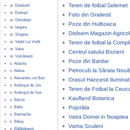
Teren de fotbal Selemet
or. Dubăsări
or. Durleşti
Foto din Gratiesti
or. Ghindeşti
Poze din Hulboaca
or. Iargara
Diolsem Magazin Agricol
or. Sîngera
Teren de fotbal la Compl
or. Vadul Lui Vodă
or. Vatra
Centrul satului Bozieni
or. Vulcăneşti
Poze din Bardar
s. Abaclia
Petrocub la Sărata Nouă
s. Albina
s. Alexandru cel Bun
Orasul Hancesti Ilumina
s. Andruşul de Jos
Teren de Fotbal la Ceuca
s. Andruşul de Sus
Kaufland Botanica
s. Băcioi
Pojorâta
s. Bahu
s. Baimaclia
Vatra Dornei in Noaptea
s. Băiuş
Vama Sculeni
s. Bălăbăneşti