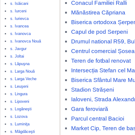
Conacul Familiei Ralli
s. Isăicani
s. Iurceni
Mănăstirea Căpriana
s. Iurievca
Biserica ortodoxa Șerpe
s. Ivancea
Capul de pod Serpeni
s. Ivanovca
Drumul national R59, Bu
s. Ivanovca Nouă
s. Javgur
Centrul comercial Șosea
s. Joltai
Teren de fotbal renovat
s. Lăpuşna
Intersecția Stefan cel Ma
s. Larga Nouă
s. Larga Veche
Biserica Sfântul Mare M
s. Leuşeni
Stadion Strășeni
s. Lingura
Ialoveni, Strada Alexand
s. Lipoveni
Gara feroviară
s. Logăneşti
s. Lozova
Parcul central Bacioi
s. Luminiţa
Market Cip, Teren de ba
s. Măgdăceşti