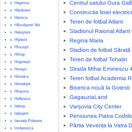
Centrul satului Gura Gal
s. Hagimus
s. Hănăseni
Constructia liniei electri
s. Hansca
Teren de fotbal Atlant
s. Hăsnăşenii Noi
Stadionul Raional Atlant
s. Heleşteni
Regina Maria
s. Hîjdieni
s. Hînceşti
Stadion de fotbal Sărat
s. Hîrtop
Teren de fotbal Tohatin
s. Hogineşti
Strada Mihai Eminescu 
s. Horeşti
s. Horodca
Teren fotbal Academia 
s. Horodişte
Biserica nouă la Gotesti
s. Hruşova
GagauziaLand
s. Hulboaca
Varșovia City Center
s. Ialpug
s. Ialpujeni
Pensiunea Piatra Codrilo
s. Iasnaia Poleana
Pârtia Veverița la Vatra 
s. Iordanovca