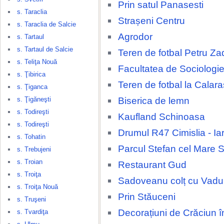
Prin satul Panasesti
s. Taraclia
Strașeni Centru
s. Taraclia de Salcie
Agrodor
s. Tartaul
s. Tartaul de Salcie
Teren de fotbal Petru Za
s. Teliţa Nouă
Facultatea de Sociologie
s. Ţibirica
Teren de fotbal la Calara
s. Ţiganca
Biserica de lemn
s. Ţigăneşti
s. Todireşti
Kaufland Schinoasa
s. Todireşti
Drumul R47 Cimislia - Ia
s. Tohatin
Parcul Stefan cel Mare 
s. Trebujeni
s. Troian
Restaurant Gud
s. Troiţa
Sadoveanu colț cu Vadul
s. Troiţa Nouă
Prin Stăuceni
s. Truşeni
Decorațiuni de Crăciun î
s. Tvardiţa