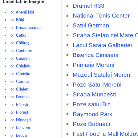
Localitati in Imagini
Drumul R33
or. Anenii Noi
National Tenis Center
or. Bălţi
Satul German
or. Basarabeasca
Strada Stefan cel Mare 
or. Cahul
or. Călăraşi
Lacul Sarata Galbenei
or. Cantemir
Biserica Cimiseni
or. Căuşeni
Primaria Mereni
or. Chişinău
Muzeul Satului Mereni
or. Cimişlia
or. Comrat
Poze Satul Mereni
or. Criuleni
Strada Muncesti
or. Drochia
Poze satul Bic
or. Făleşti
or. Floreşti
Raymond Park
or. Hînceşti
Poze Bubueci
or. Ialoveni
Fast Food la Mall Moldo
or. Leova