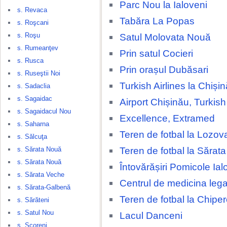
Parc Nou la Ialoveni
s. Revaca
Tabăra La Popas
s. Roşcani
s. Roşu
Satul Molovata Nouă
s. Rumeanţev
Prin satul Cocieri
s. Rusca
Prin orașul Dubăsari
s. Ruseştii Noi
Turkish Airlines la Chișin
s. Sadaclia
s. Sagaidac
Airport Chișinău, Turkish 
s. Sagaidacul Nou
Excellence, Extramed
s. Saharna
Teren de fotbal la Lozov
s. Sălcuţa
Teren de fotbal la Sărat
s. Sărata Nouă
s. Sărata Nouă
Întovărășiri Pomicole Ial
s. Sărata Veche
Centrul de medicina lega
s. Sărata-Galbenă
Teren de fotbal la Chipe
s. Sărăteni
s. Satul Nou
Lacul Danceni
s. Scoreni