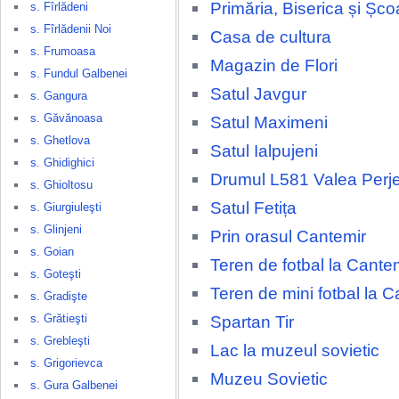
Primăria, Biserica și Șco
s. Fîrlădeni
s. Fîrlădenii Noi
Casa de cultura
s. Frumoasa
Magazin de Flori
s. Fundul Galbenei
Satul Javgur
s. Gangura
s. Găvănoasa
Satul Maximeni
s. Ghetlova
Satul Ialpujeni
s. Ghidighici
Drumul L581 Valea Perjei
s. Ghioltosu
Satul Fetița
s. Giurgiuleşti
s. Glinjeni
Prin orasul Cantemir
s. Goian
Teren de fotbal la Cante
s. Goteşti
Teren de mini fotbal la C
s. Gradişte
s. Grătieşti
Spartan Tir
s. Grebleşti
Lac la muzeul sovietic
s. Grigorievca
Muzeu Sovietic
s. Gura Galbenei