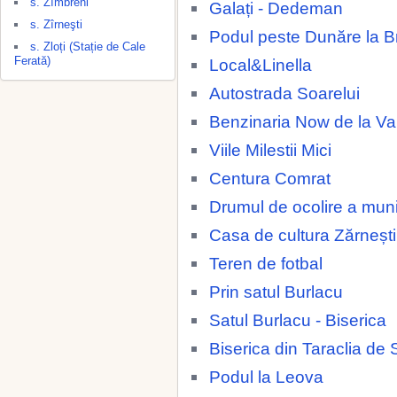
s. Zîmbreni
Galați - Dedeman
s. Zîrneşti
Podul peste Dunăre la Br
s. Zloți (Stație de Cale
Ferată)
Local&Linella
Autostrada Soarelui
Benzinaria Now de la 
Viile Milestii Mici
Centura Comrat
Drumul de ocolire a muni
Casa de cultura Zărnești
Teren de fotbal
Prin satul Burlacu
Satul Burlacu - Biserica
Biserica din Taraclia de 
Podul la Leova