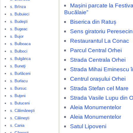
Mașini parcate la Festival
s. Brînza
Bucălaie”
s. Bubuieci
Biserica din Ratuș
s. Budeşti
s. Bugeac
Sens giratoriu Pereseci
s. Bujor
Restaurantul La Conac
s. Bulboaca
Parcul Central Orhei
s. Bulboci
s. Bulgărica
Strada Centrala Orhei
s. Buneţi
Strada Mihai Eminescu î
s. Burlăceni
Centrul orașului Orhei
s. Burlacu
Strada Stefan cel Mare
s. Bursuc
s. Buţeni
Strada Vasile Lupu din O
s. Butuceni
Aleia Monumentelor
s. Călimăneşti
Aleia Monumentelor
s. Călineşti
Satul Lipoveni
s. Cania
s. Căpreşti