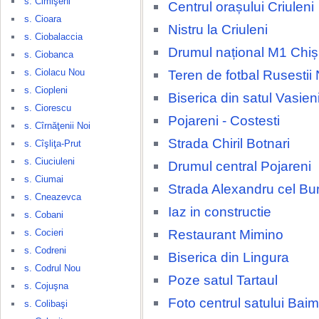
s. Cimişeni
Centrul orașului Criuleni
s. Cioara
Nistru la Criuleni
s. Ciobalaccia
Drumul național M1 Chiși
s. Ciobanca
s. Ciolacu Nou
Teren de fotbal Rusestii 
s. Ciopleni
Biserica din satul Vasien
s. Ciorescu
Pojareni - Costesti
s. Cîrnăţenii Noi
Strada Chiril Botnari
s. Cîşliţa-Prut
s. Ciuciuleni
Drumul central Pojareni
s. Ciumai
Strada Alexandru cel Bu
s. Cneazevca
Iaz in constructie
s. Cobani
Restaurant Mimino
s. Cocieri
s. Codreni
Biserica din Lingura
s. Codrul Nou
Poze satul Tartaul
s. Cojuşna
Foto centrul satului Baim
s. Colibaşi