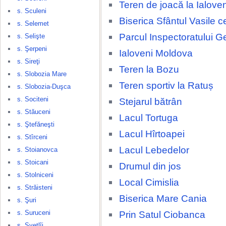
Teren de joacă la Ialove
s. Sculeni
Biserica Sfântul Vasile c
s. Selemet
Parcul Inspectoratului G
s. Selişte
s. Şerpeni
Ialoveni Moldova
s. Sireţi
Teren la Bozu
s. Slobozia Mare
Teren sportiv la Ratuș
s. Slobozia-Duşca
s. Sociteni
Stejarul bătrân
s. Stăuceni
Lacul Tortuga
s. Ştefăneşti
Lacul Hîrtoapei
s. Stîrceni
Lacul Lebedelor
s. Stoianovca
s. Stoicani
Drumul din jos
s. Stolniceni
Local Cimislia
s. Străisteni
Biserica Mare Cania
s. Şuri
s. Suruceni
Prin Satul Ciobanca
s. Svetlîi