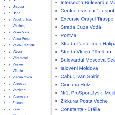
s. Ulmu
Intersecția Bulevardul
s. Ursoaia
Centrul orașului Tiraspol
s. Ustia
Excursie Orașul Tiraspol
s. Vadul lui Isac
s. Vălcineţ
Strada Cuza Vodă
s. Valea Mare
PortMall
s. Valea Perjei
Strada Pantelimon Halip
s. Valea-Trestieni
Strada Vlaicu Pârcălab
s. Văleni
s. Vărzăreşti
Bulevardul Moscova Se
s. Văsieni
Ialoveni Moldova
s. Vîlcele
Cahul, Ivan Spirin
s. Vladimirovca
s. Voinescu
Ciocana Holz
s. Vorniceni
Nr1, ProSport,Jysk, Moji
s. Vozneseni
Zikkurat Poșta Veche
s. Zăicana
Constanța - Brăila
s. Zaim