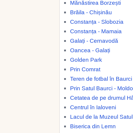
Mănăstirea Borzești
Brăila - Chișinău
Constanța - Slobozia
Constanța - Mamaia
Galați - Cernavodă
Oancea - Galați
Golden Park
Prin Comrat
Teren de fotbal în Baurc
Prin Satul Baurci - Mold
Cetatea de pe drumul H
Centrul în Ialoveni
Lacul de la Muzeul Satul
Biserica din Lemn