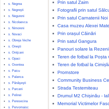
Prin satul Zaim
s. Negrea
Fotografii prin satul Sălc
s. Negreşti
s. Negureni
Prin satul Carnatenii Noi
s. Nicolaevca
Casa muzeu Alexei Mate
s. Nimoreni
Prin orașul Căinări
s. Novaci
s. Obreja Veche
Prin satul Gangura
s. Oneşti
Panouri solare la Rezeni
s. Oniţcani
Teren de fotbal la Poșta
s. Opaci
Teren de fotbal la Cimișli
s. Oxentea
s. Paicu
Promstore
s. Palanca
Community Business Ce
s. Pănăşeşti
Strada Testemiteau
s. Parcani
Drumul M2 Chișinău - Ia
s. Pelinei
s. Peresecina
Memorial Victimelor Fas
s. Pervomaisc