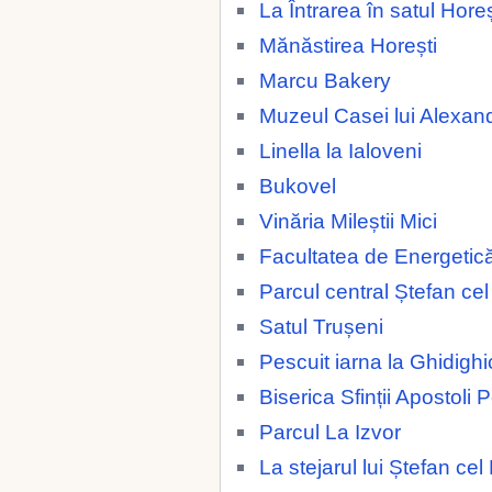
La Întrarea în satul Horeș
Mănăstirea Horești
Marcu Bakery
Muzeul Casei lui Alexan
Linella la Ialoveni
Bukovel
Vinăria Mileștii Mici
Facultatea de Energetic
Parcul central Ștefan ce
Satul Trușeni
Pescuit iarna la Ghidighi
Biserica Sfinții Apostoli 
Parcul La Izvor
La stejarul lui Ștefan ce