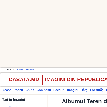
Romana
Ruskii
English
CASATA.MD
IMAGINI DIN REPUBLI
Acasă
Imobil
Chirie
Companii
Feeduri
Imagini
Hărţi
Localități
Tari in Imagini
Albumul Teren de