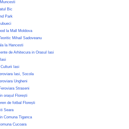
 Muncesti
atul Bic
nd Park
ubueci
ood la Mall Moldova
Teoritic Mihail Sadoveanu
la la Hancesti
nte de Arhitecura in Orasul Iasi
Iasi
Culturii Iasi
roviara Iasi, Socola
eroviara Ungheni
Feroviara Straseni
in orașul Florești
ren de fotbal Florești
ti Seara
in Comuna Tiganca
Comuna Cucoara