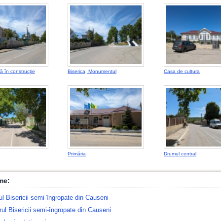
ă în construcție
Biserica, Monumentul
Casa de cultura
Primăria
Drumul central
me:
rul Bisericii semi-îngropate din Causeni
rul Bisericii semi-îngropate din Causeni