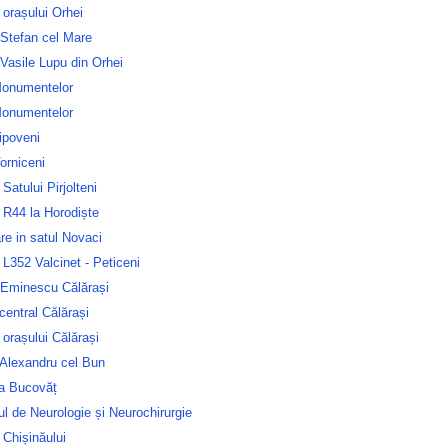
 orașului Orhei
 Stefan cel Mare
Vasile Lupu din Orhei
Monumentelor
Monumentelor
ipoveni
orniceni
 Satului Pirjolteni
 R44 la Horodiște
are in satul Novaci
L352 Valcinet - Peticeni
 Eminescu Călărași
central Călărași
 orașului Călărași
 Alexandru cel Bun
ca Bucovăț
tul de Neurologie și Neurochirurgie
 Chișinăului