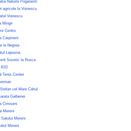
atia Naturla Poganesti
 agricole la Voinescu
atul Voinescu
la Mingir
ni Centru
a Carpineni
e la Negrea
atul Lapusna
nt Sovetic la Rusca
 R33
l Tenis Center
German
 Stefan cel Mare Cahul
Sarata Galbenei
a Cimiseni
ia Mereni
 Satului Mereni
atul Mereni