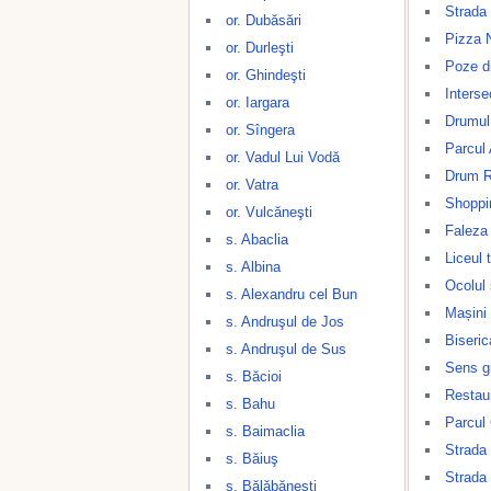
Strada
or. Dubăsări
Pizza 
or. Durleşti
Poze di
or. Ghindeşti
Inters
or. Iargara
Drumul
or. Sîngera
Parcul 
or. Vadul Lui Vodă
Drum Re
or. Vatra
Shoppin
or. Vulcăneşti
Faleza 
s. Abaclia
Liceul 
s. Albina
Ocolul 
s. Alexandru cel Bun
Mașini 
s. Andruşul de Jos
Biseric
s. Andruşul de Sus
Sens gi
s. Băcioi
Restau
s. Bahu
Parcul 
s. Baimaclia
Strada 
s. Băiuş
Strada
s. Bălăbăneşti