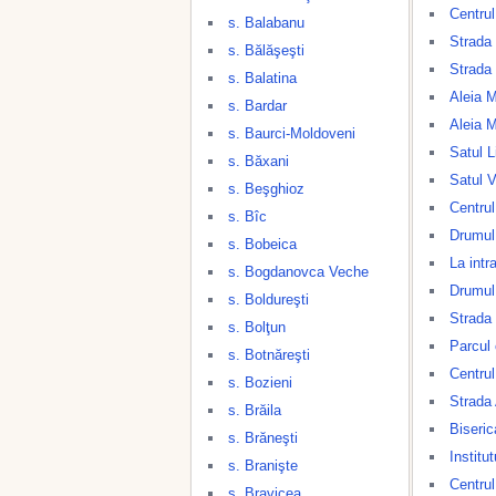
Centrul
s. Balabanu
Strada
s. Bălăşeşti
Strada 
s. Balatina
Aleia 
s. Bardar
Aleia 
s. Baurci-Moldoveni
Satul L
s. Băxani
Satul V
s. Beşghioz
Centrul
s. Bîc
Drumul
s. Bobeica
La intr
s. Bogdanovca Veche
Drumul 
s. Boldureşti
Strada
s. Bolţun
Parcul 
s. Botnăreşti
Centrul
s. Bozieni
Strada
s. Brăila
Biseri
s. Brăneşti
Institu
s. Branişte
Centrul
s. Bravicea