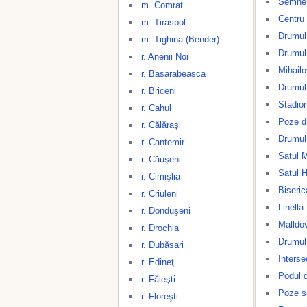
Semne d
m. Comrat
Centru
m. Tiraspol
Drumul
m. Tighina (Bender)
Drumul
r. Anenii Noi
Mihail
r. Basarabeasca
Drumul 
r. Briceni
Stadio
r. Cahul
Poze di
r. Călăraşi
Drumul
r. Cantemir
Satul M
r. Căuşeni
Satul 
r. Cimişlia
Biseric
r. Criuleni
Linella
r. Donduşeni
Malldo
r. Drochia
Drumul
r. Dubăsari
Interse
r. Edineţ
Podul d
r. Făleşti
Poze s
r. Floreşti