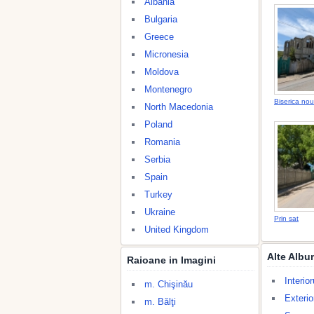
Albania
Bulgaria
Greece
Micronesia
Moldova
Montenegro
Biserica nou
North Macedonia
Poland
Romania
Serbia
Spain
Turkey
Ukraine
Prin sat
United Kingdom
Alte Albu
Raioane in Imagini
Interio
m. Chişinău
Exterio
m. Bălţi