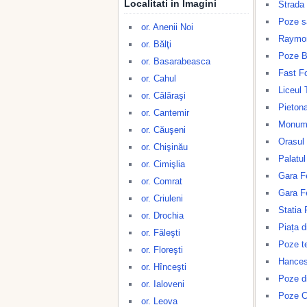
Localitati in Imagini
Strada
Poze s
or. Anenii Noi
Raymo
or. Bălţi
Poze B
or. Basarabeasca
Fast F
or. Cahul
Liceul 
or. Călăraşi
Pietona
or. Cantemir
Monume
or. Căuşeni
Orasul 
or. Chişinău
Palatul 
or. Cimişlia
Gara Fe
or. Comrat
Gara F
or. Criuleni
Statia 
or. Drochia
Piața d
or. Făleşti
Poze te
or. Floreşti
Hances
or. Hînceşti
Poze d
or. Ialoveni
Poze 
or. Leova