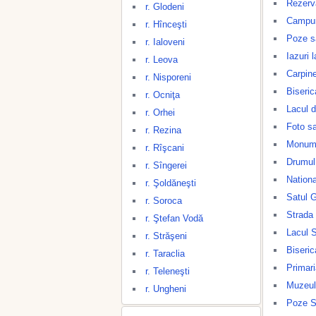
Rezerv
r. Glodeni
Campuri
r. Hînceşti
Poze s
r. Ialoveni
Iazuri 
r. Leova
Carpine
r. Nisporeni
Biseric
r. Ocniţa
Lacul d
r. Orhei
Foto s
r. Rezina
Monume
r. Rîşcani
Drumul
r. Sîngerei
Nationa
r. Şoldăneşti
Satul 
r. Soroca
Strada
r. Ştefan Vodă
Lacul 
r. Străşeni
Biseric
r. Taraclia
Primar
r. Teleneşti
Muzeul
r. Ungheni
Poze S