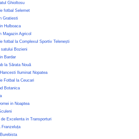
atul Ghioltosu
e fotbal Selemet
n Gratiesti
in Hulboaca
m Magazin Agricol
e fotbal la Complexul Sportiv Telenești
 satului Bozieni
in Bardar
ub la Sărata Nouă
 Hancesti Iluminat Nopatea
e Fotbal la Ceucari
nd Botanica
a
ornei in Noaptea
culeni
 de Excelenta in Transporturi
 Franzeluța
 Burebista