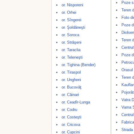
Poze s
or. Nisporeni
Teren d
or. Orhei
Foto di
or. Sîngerei
Poze d
or. Şoldăneşti
Diolse
or. Soroca
Teren d
or. Străşeni
Centrul
or. Taraclia
Poze d
or. Teleneşti
Petroc
or. Tighina (Bender)
Orasul
or. Tiraspol
Teren d
or. Ungheni
Kaufla
or. Bucovăţ
Pojorât
or. Căinari
Vatra D
or. Ceadîr-Lunga
Vama S
or. Codru
Centrul
or. Costeşti
Fabrica
or. Cricova
Strada
or. Cupcini