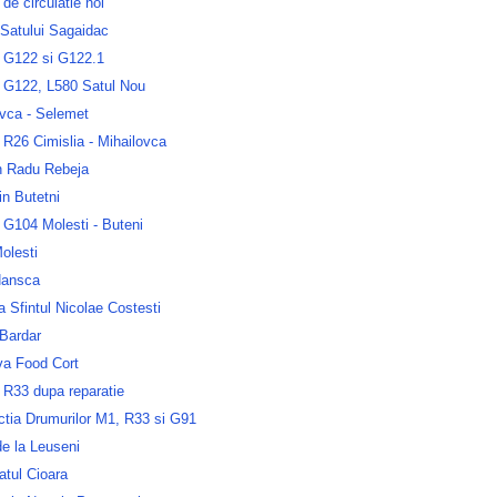
e circulatie noi
 Satului Sagaidac
 G122 si G122.1
 G122, L580 Satul Nou
ovca - Selemet
R26 Cimislia - Mihailovca
n Radu Rebeja
n Butetni
 G104 Molesti - Buteni
olesti
Hansca
a Sfintul Nicolae Costesti
 Bardar
va Food Cort
 R33 dupa reparatie
ctia Drumurilor M1, R33 si G91
e la Leuseni
atul Cioara