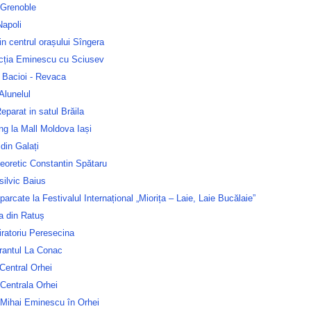
 Grenoble
Napoli
n centrul orașului Sîngera
ecția Eminescu cu Sciusev
 Bacioi - Revaca
Alunelul
parat in satul Brăila
g la Mall Moldova Iași
din Galați
teoretic Constantin Spătaru
silvic Baius
parcate la Festivalul Internațional „Miorița – Laie, Laie Bucălaie”
a din Ratuș
ratoriu Peresecina
rantul La Conac
Central Orhei
Centrala Orhei
 Mihai Eminescu în Orhei