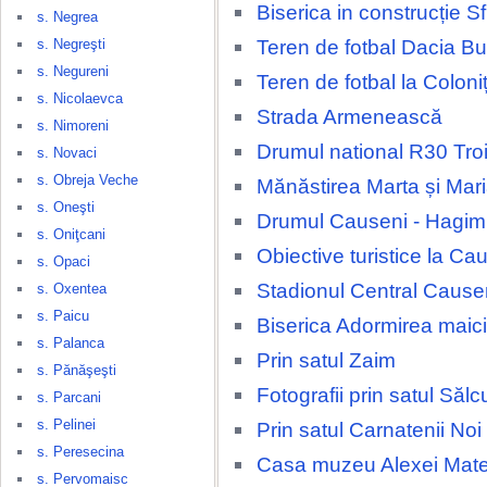
Biserica in construcție Sfi
s. Negrea
Teren de fotbal Dacia Bu
s. Negreşti
s. Negureni
Teren de fotbal la Coloni
s. Nicolaevca
Strada Armenească
s. Nimoreni
Drumul national R30 Tro
s. Novaci
s. Obreja Veche
Mănăstirea Marta și Mar
s. Oneşti
Drumul Causeni - Hagi
s. Oniţcani
Obiective turistice la Ca
s. Opaci
Stadionul Central Cause
s. Oxentea
s. Paicu
Biserica Adormirea maic
s. Palanca
Prin satul Zaim
s. Pănăşeşti
Fotografii prin satul Sălc
s. Parcani
s. Pelinei
Prin satul Carnatenii Noi
s. Peresecina
Casa muzeu Alexei Mate
s. Pervomaisc