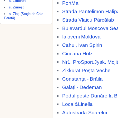
s. Zîmbreni
PortMall
s. Zîrneşti
Strada Pantelimon Halip
s. Zloți (Stație de Cale
Ferată)
Strada Vlaicu Pârcălab
Bulevardul Moscova Se
Ialoveni Moldova
Cahul, Ivan Spirin
Ciocana Holz
Nr1, ProSport,Jysk, Moji
Zikkurat Poșta Veche
Constanța - Brăila
Galați - Dedeman
Podul peste Dunăre la Br
Local&Linella
Autostrada Soarelui