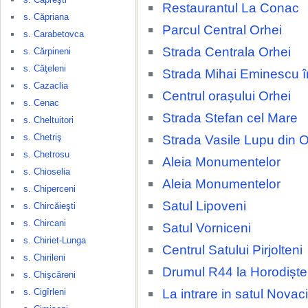
Restaurantul La Conac
s. Căpriana
Parcul Central Orhei
s. Carabetovca
Strada Centrala Orhei
s. Cărpineni
s. Căţeleni
Strada Mihai Eminescu î
s. Cazaclia
Centrul orașului Orhei
s. Cenac
Strada Stefan cel Mare
s. Cheltuitori
s. Chetriş
Strada Vasile Lupu din O
s. Chetrosu
Aleia Monumentelor
s. Chioselia
Aleia Monumentelor
s. Chiperceni
Satul Lipoveni
s. Chircăieşti
s. Chircani
Satul Vorniceni
s. Chiriet-Lunga
Centrul Satului Pirjolteni
s. Chirileni
Drumul R44 la Horodiște
s. Chişcăreni
La intrare in satul Novaci
s. Cigîrleni