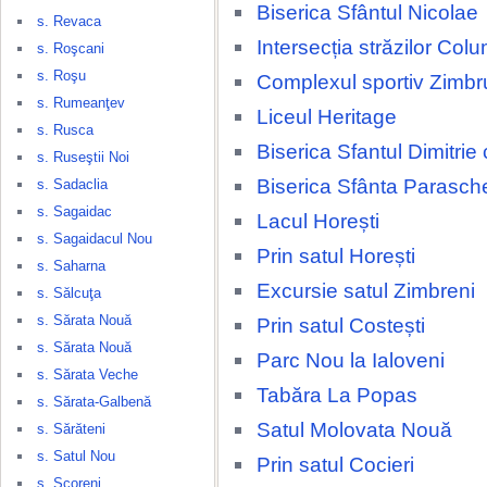
Biserica Sfântul Nicolae
s. Revaca
Intersecția străzilor Colu
s. Roşcani
s. Roşu
Complexul sportiv Zimbr
s. Rumeanţev
Liceul Heritage
s. Rusca
Biserica Sfantul Dimitrie
s. Ruseştii Noi
Biserica Sfânta Parasch
s. Sadaclia
s. Sagaidac
Lacul Horești
s. Sagaidacul Nou
Prin satul Horești
s. Saharna
Excursie satul Zimbreni
s. Sălcuţa
s. Sărata Nouă
Prin satul Costești
s. Sărata Nouă
Parc Nou la Ialoveni
s. Sărata Veche
Tabăra La Popas
s. Sărata-Galbenă
Satul Molovata Nouă
s. Sărăteni
s. Satul Nou
Prin satul Cocieri
s. Scoreni