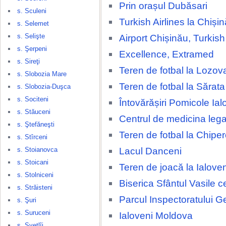
Prin orașul Dubăsari
s. Sculeni
Turkish Airlines la Chișin
s. Selemet
s. Selişte
Airport Chișinău, Turkish 
s. Şerpeni
Excellence, Extramed
s. Sireţi
Teren de fotbal la Lozov
s. Slobozia Mare
Teren de fotbal la Sărat
s. Slobozia-Duşca
s. Sociteni
Întovărășiri Pomicole Ial
s. Stăuceni
Centrul de medicina lega
s. Ştefăneşti
Teren de fotbal la Chipe
s. Stîrceni
Lacul Danceni
s. Stoianovca
s. Stoicani
Teren de joacă la Ialove
s. Stolniceni
Biserica Sfântul Vasile c
s. Străisteni
Parcul Inspectoratului G
s. Şuri
s. Suruceni
Ialoveni Moldova
s. Svetlîi