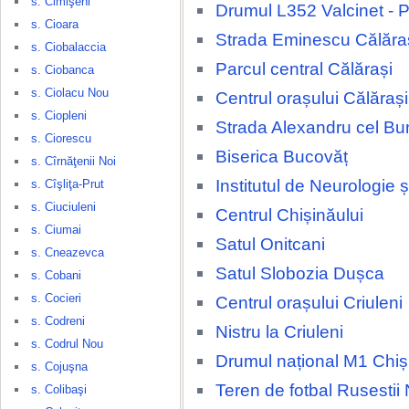
s. Cimişeni
Drumul L352 Valcinet - P
s. Cioara
Strada Eminescu Călăra
s. Ciobalaccia
Parcul central Călărași
s. Ciobanca
s. Ciolacu Nou
Centrul orașului Călărași
s. Ciopleni
Strada Alexandru cel Bu
s. Ciorescu
Biserica Bucovăț
s. Cîrnăţenii Noi
Institutul de Neurologie 
s. Cîşliţa-Prut
s. Ciuciuleni
Centrul Chișinăului
s. Ciumai
Satul Onitcani
s. Cneazevca
Satul Slobozia Dușca
s. Cobani
s. Cocieri
Centrul orașului Criuleni
s. Codreni
Nistru la Criuleni
s. Codrul Nou
Drumul național M1 Chiși
s. Cojuşna
Teren de fotbal Rusestii 
s. Colibaşi