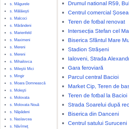
Drumul national R59, Bu
s. Măgurele
s. Mălăieşti
Centrul comercial Șosea
s. Malcoci
Teren de fotbal renovat
s. Mărăndeni
Intersecția Stefan cel Ma
s. Marienfeld
Biserica Sfântul Mare M
s. Maximeni
s. Mereni
Stadion Strășeni
s. Mereni
Ialoveni, Strada Alexand
s. Mihailovca
Gara feroviară
s. Mileştii Mici
s. Mingir
Parcul central Bacioi
s. Moara Domnească
Market Cip, Teren de ba
s. Moleşti
Teren de fotbal la Bacioi
s. Molovata
Strada Soarelui după rec
s. Molovata Nouă
s. Năpădeni
Biserica din Danceni
s. Naslavcea
Centrul satului Suruceni
s. Năvîrneţ