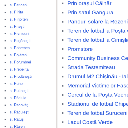
Prin orașul Căinări
s. Peticeni
Prin satul Gangura
s. Pîrîta
s. Pîrjolteni
Panouri solare la Rezeni
s. Piteşti
Teren de fotbal la Poșta
s. Pivniceni
Teren de fotbal la Cimișli
s. Pogăneşti
s. Pohrebea
Promstore
s. Pojăreni
Community Business Ce
s. Porumbrei
Strada Testemiteau
s. Prepeliţa
Drumul M2 Chișinău - Ia
s. Prodăneşti
s. Puhoi
Memorial Victimelor Fas
s. Putineşti
Cercul de la Poșta Vech
s. Răciula
Stadionul de fotbal Chip
s. Racovăţ
Teren de fotbal Suruceni
s. Răculeşti
s. Ratuş
Lacul Costă Verde
s. Răzeni