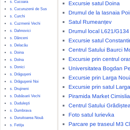
s. Cucoara
Excursie satul Doina
s. Cucuruzenii de Sus
Drumul de la Iasnaia Po
s. Curchi
Satul Rumeanțev
s. Cuzmenii Vechi
Drumul local L621/G134
s. Dahnovici
s. Dănceni
Excursie satul Constanti
s. Delacău
Centrul Satului Baurci M
s. Doina
Excursie prin centrul ora
s. Dolna
s. Donici
Universitatea Bogdan Pe
s. Drăguşeni
Excursie prin Larga Nou
s. Drăguşenii Noi
Excursie prin satul Larg
s. Drujineni
Piramida Market Cimislia
s. Dubăsarii Vechi
s. Duduleşti
Centrul Satului Grădiște
s. Dumbrava
Foto satul Iurievka
s. Duruitoarea Nouă
Parcare pe traseul M3 Ch
s. Fetiţa