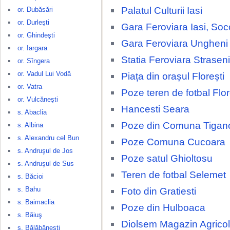
Palatul Culturii Iasi
or. Dubăsări
or. Durleşti
Gara Feroviara Iasi, Soc
or. Ghindeşti
Gara Feroviara Ungheni
or. Iargara
Statia Feroviara Straseni
or. Sîngera
or. Vadul Lui Vodă
Piața din orașul Florești
or. Vatra
Poze teren de fotbal Flor
or. Vulcăneşti
Hancesti Seara
s. Abaclia
Poze din Comuna Tigan
s. Albina
s. Alexandru cel Bun
Poze Comuna Cucoara
s. Andruşul de Jos
Poze satul Ghioltosu
s. Andruşul de Sus
Teren de fotbal Selemet
s. Băcioi
s. Bahu
Foto din Gratiesti
s. Baimaclia
Poze din Hulboaca
s. Băiuş
Diolsem Magazin Agricol
s. Bălăbăneşti