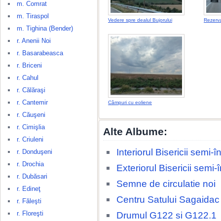
m. Comrat
m. Tiraspol
Vedere spre dealul Bujorului
Rezerva
m. Tighina (Bender)
r. Anenii Noi
r. Basarabeasca
r. Briceni
r. Cahul
r. Călăraşi
r. Cantemir
Câmpuri cu eoliene
r. Căuşeni
r. Cimişlia
Alte Albume:
r. Criuleni
Interiorul Bisericii semi
r. Donduşeni
r. Drochia
Exteriorul Bisericii semi
r. Dubăsari
Semne de circulatie noi
r. Edineţ
Centru Satului Sagaidac
r. Făleşti
r. Floreşti
Drumul G122 si G122.1