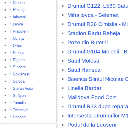
r. Glodeni
Drumul G122, L580 Satu
r. Hînceşti
Mihailovca - Selemet
r. Ialoveni
Drumul R26 Cimislia - M
r. Leova
r. Nisporeni
Stadion Radu Rebeja
r. Ocniţa
Poze din Butetni
r. Orhei
Drumul G104 Molesti - B
r. Rezina
Satul Molesti
r. Rîşcani
r. Sîngerei
Satul Hansca
r. Şoldăneşti
Biserica Sfintul Nicolae 
r. Soroca
Linella Bardar
r. Ştefan Vodă
r. Străşeni
Malldova Food Cort
r. Taraclia
Drumul R33 dupa repara
r. Teleneşti
Intersectia Drumurilor M
r. Ungheni
Podul de la Leuseni