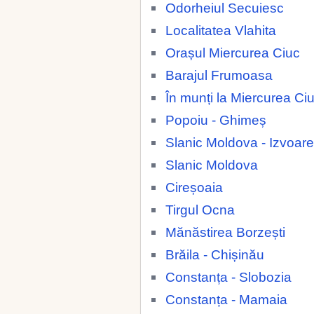
Odorheiul Secuiesc
Localitatea Vlahita
Orașul Miercurea Ciuc
Barajul Frumoasa
În munți la Miercurea Ci
Popoiu - Ghimeș
Slanic Moldova - Izvoare
Slanic Moldova
Cireșoaia
Tirgul Ocna
Mănăstirea Borzești
Brăila - Chișinău
Constanța - Slobozia
Constanța - Mamaia