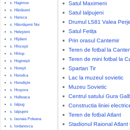
Satul Maximeni
s. Hagimus
s. Hănăseni
Satul Ialpujeni
s. Hansca
Drumul L581 Valea Perjei
s. Hăsnăşenii Noi
Satul Fetița
s. Heleşteni
s. Hîjdieni
Prin orasul Cantemir
s. Hînceşti
Teren de fotbal la Cante
s. Hîrtop
Teren de mini fotbal la C
s. Hogineşti
Spartan Tir
s. Horeşti
s. Horodca
Lac la muzeul sovietic
s. Horodişte
Muzeu Sovietic
s. Hruşova
Centrul satului Gura Gal
s. Hulboaca
s. Ialpug
Constructia liniei electri
s. Ialpujeni
Teren de fotbal Atlant
s. Iasnaia Poleana
Stadionul Raional Atlant
s. Iordanovca