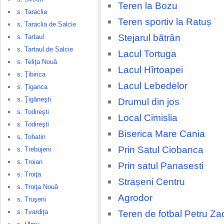
Teren la Bozu
s. Taraclia
Teren sportiv la Ratuș
s. Taraclia de Salcie
Stejarul bătrân
s. Tartaul
s. Tartaul de Salcie
Lacul Tortuga
s. Teliţa Nouă
Lacul Hîrtoapei
s. Ţibirica
Lacul Lebedelor
s. Ţiganca
s. Ţigăneşti
Drumul din jos
s. Todireşti
Local Cimislia
s. Todireşti
Biserica Mare Cania
s. Tohatin
Prin Satul Ciobanca
s. Trebujeni
s. Troian
Prin satul Panasesti
s. Troiţa
Strașeni Centru
s. Troiţa Nouă
Agrodor
s. Truşeni
s. Tvardiţa
Teren de fotbal Petru Za