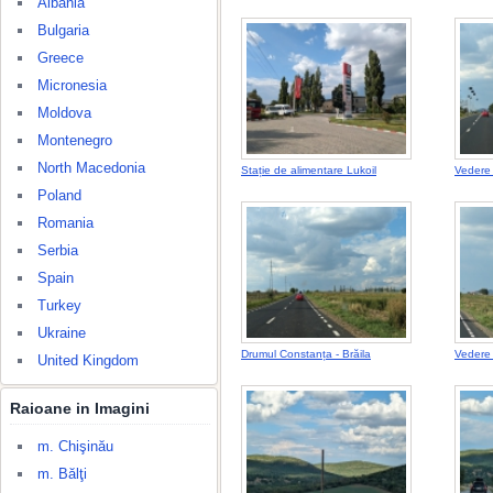
Albania
Bulgaria
Greece
Micronesia
Moldova
Montenegro
North Macedonia
Stație de alimentare Lukoil
Vedere 
Poland
Romania
Serbia
Spain
Turkey
Ukraine
Drumul Constanța - Brăila
Vedere 
United Kingdom
Raioane in Imagini
m. Chişinău
m. Bălţi