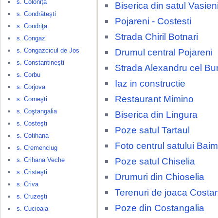
s. Coloniţa
Biserica din satul Vasien
s. Condrăteşti
Pojareni - Costesti
s. Condriţa
Strada Chiril Botnari
s. Congaz
s. Congazcicul de Jos
Drumul central Pojareni
s. Constantineşti
Strada Alexandru cel Bu
s. Corbu
Iaz in constructie
s. Corjova
Restaurant Mimino
s. Corneşti
s. Coştangalia
Biserica din Lingura
s. Costeşti
Poze satul Tartaul
s. Cotihana
Foto centrul satului Baim
s. Cremenciug
Poze satul Chiselia
s. Crihana Veche
s. Cristeşti
Drumuri din Chioselia
s. Criva
Terenuri de joaca Costa
s. Cruzeşti
Poze din Costangalia
s. Cucioaia