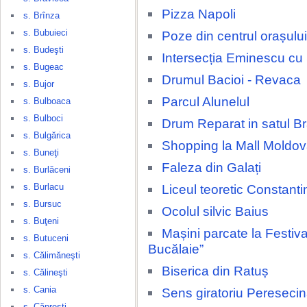
Pizza Napoli
s. Brînza
s. Bubuieci
Poze din centrul orașulu
s. Budeşti
Intersecția Eminescu cu
s. Bugeac
Drumul Bacioi - Revaca
s. Bujor
Parcul Alunelul
s. Bulboaca
s. Bulboci
Drum Reparat in satul Br
s. Bulgărica
Shopping la Mall Moldov
s. Buneţi
Faleza din Galați
s. Burlăceni
s. Burlacu
Liceul teoretic Constant
s. Bursuc
Ocolul silvic Baius
s. Buţeni
Mașini parcate la Festival
s. Butuceni
Bucălaie”
s. Călimăneşti
Biserica din Ratuș
s. Călineşti
s. Cania
Sens giratoriu Pereseci
s. Căpreşti