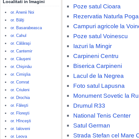
Localitati in Imagini
Poze satul Cioara
or. Anenii Noi
Rezervatia Naturla Poga
or. Bălţi
Campuri agricole la Voi
or. Basarabeasca
Poze satul Voinescu
or. Cahul
or. Călăraşi
Iazuri la Mingir
or. Cantemir
Carpineni Centru
or. Căuşeni
Biserica Carpineni
or. Chişinău
or. Cimişlia
Lacul de la Negrea
or. Comrat
Foto satul Lapusna
or. Criuleni
Monument Sovetic la R
or. Drochia
Drumul R33
or. Făleşti
or. Floreşti
National Tenis Center
or. Hînceşti
Satul German
or. Ialoveni
Strada Stefan cel Mare 
or. Leova