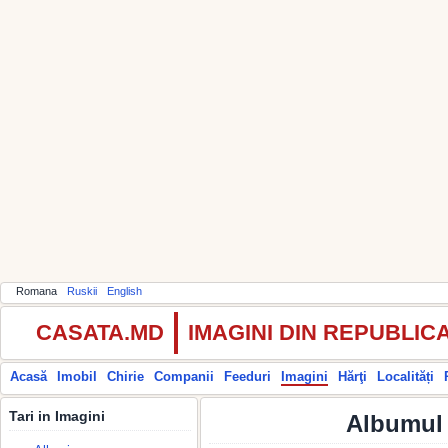
Romana
Ruskii
English
CASATA.MD
IMAGINI DIN REPUBLI
Acasă
Imobil
Chirie
Companii
Feeduri
Imagini
Hărţi
Localități
Tari in Imagini
Albumul 