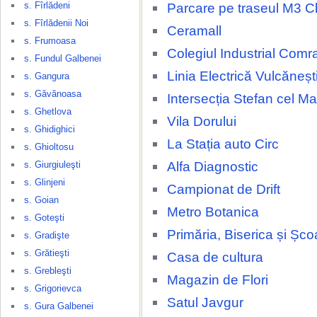
s. Fîrlădeni
Parcare pe traseul M3 Ch
s. Fîrlădenii Noi
Ceramall
s. Frumoasa
Colegiul Industrial Comr
s. Fundul Galbenei
Linia Electrică Vulcăneșt
s. Gangura
s. Găvănoasa
Intersecția Stefan cel M
s. Ghetlova
Vila Dorului
s. Ghidighici
La Stația auto Circ
s. Ghioltosu
Alfa Diagnostic
s. Giurgiuleşti
s. Glinjeni
Campionat de Drift
s. Goian
Metro Botanica
s. Goteşti
Primăria, Biserica și Șco
s. Gradişte
s. Grătieşti
Casa de cultura
s. Grebleşti
Magazin de Flori
s. Grigorievca
Satul Javgur
s. Gura Galbenei