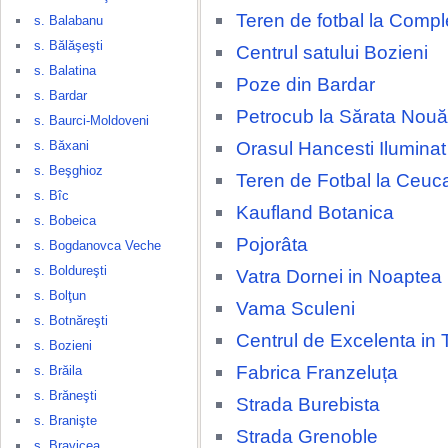
Teren de fotbal la Compl
s. Balabanu
s. Bălăşeşti
Centrul satului Bozieni
s. Balatina
Poze din Bardar
s. Bardar
Petrocub la Sărata Nouă
s. Baurci-Moldoveni
Orasul Hancesti Ilumina
s. Băxani
s. Beşghioz
Teren de Fotbal la Ceuca
s. Bîc
Kaufland Botanica
s. Bobeica
Pojorâta
s. Bogdanovca Veche
s. Boldureşti
Vatra Dornei in Noaptea
s. Bolţun
Vama Sculeni
s. Botnăreşti
Centrul de Excelenta in 
s. Bozieni
Fabrica Franzeluța
s. Brăila
s. Brăneşti
Strada Burebista
s. Branişte
Strada Grenoble
s. Bravicea