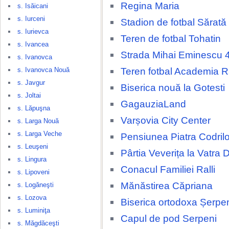
Regina Maria
s. Isăicani
s. Iurceni
Stadion de fotbal Sărat
s. Iurievca
Teren de fotbal Tohatin
s. Ivancea
Strada Mihai Eminescu 
s. Ivanovca
Teren fotbal Academia 
s. Ivanovca Nouă
s. Javgur
Biserica nouă la Gotesti
s. Joltai
GagauziaLand
s. Lăpuşna
Varșovia City Center
s. Larga Nouă
s. Larga Veche
Pensiunea Piatra Codrilo
s. Leuşeni
Pârtia Veverița la Vatra 
s. Lingura
Conacul Familiei Ralli
s. Lipoveni
Mănăstirea Căpriana
s. Logăneşti
s. Lozova
Biserica ortodoxa Șerpe
s. Luminiţa
Capul de pod Serpeni
s. Măgdăceşti