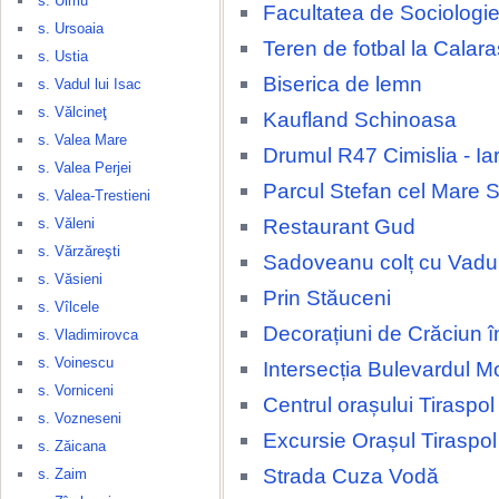
s. Ulmu
Facultatea de Sociologie
s. Ursoaia
Teren de fotbal la Calara
s. Ustia
Biserica de lemn
s. Vadul lui Isac
s. Vălcineţ
Kaufland Schinoasa
s. Valea Mare
Drumul R47 Cimislia - Ia
s. Valea Perjei
Parcul Stefan cel Mare 
s. Valea-Trestieni
Restaurant Gud
s. Văleni
s. Vărzăreşti
Sadoveanu colț cu Vadul
s. Văsieni
Prin Stăuceni
s. Vîlcele
Decorațiuni de Crăciun î
s. Vladimirovca
s. Voinescu
Intersecția Bulevardul
s. Vorniceni
Centrul orașului Tiraspol
s. Vozneseni
Excursie Orașul Tiraspol
s. Zăicana
Strada Cuza Vodă
s. Zaim