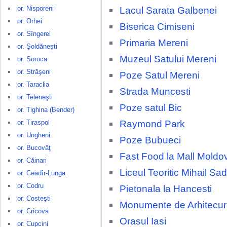
or. Nisporeni
Lacul Sarata Galbenei
or. Orhei
Biserica Cimiseni
or. Sîngerei
Primaria Mereni
or. Şoldăneşti
Muzeul Satului Mereni
or. Soroca
or. Străşeni
Poze Satul Mereni
or. Taraclia
Strada Muncesti
or. Teleneşti
Poze satul Bic
or. Tighina (Bender)
Raymond Park
or. Tiraspol
or. Ungheni
Poze Bubueci
or. Bucovăţ
Fast Food la Mall Moldo
or. Căinari
Liceul Teoritic Mihail S
or. Ceadîr-Lunga
or. Codru
Pietonala la Hancesti
or. Costeşti
Monumente de Arhitecura
or. Cricova
Orasul Iasi
or. Cupcini