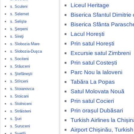
Liceul Heritage
s. Sculeni
Biserica Sfantul Dimitrie
s. Selemet
s. Selişte
Biserica Sfânta Parasch
s. Şerpeni
Lacul Horești
s. Sireţi
Prin satul Horești
s. Slobozia Mare
s. Slobozia-Duşca
Excursie satul Zimbreni
s. Sociteni
Prin satul Costești
s. Stăuceni
Parc Nou la Ialoveni
s. Ştefăneşti
Tabăra La Popas
s. Stîrceni
s. Stoianovca
Satul Molovata Nouă
s. Stoicani
Prin satul Cocieri
s. Stolniceni
Prin orașul Dubăsari
s. Străisteni
s. Şuri
Turkish Airlines la Chișin
s. Suruceni
Airport Chișinău, Turkish 
s. Svetlîi