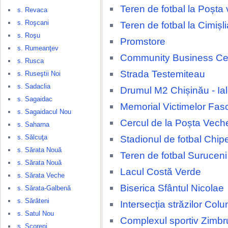
Teren de fotbal la Poșta
s. Revaca
s. Roşcani
Teren de fotbal la Cimișli
s. Roşu
Promstore
s. Rumeanţev
Community Business Ce
s. Rusca
Strada Testemiteau
s. Ruseştii Noi
s. Sadaclia
Drumul M2 Chișinău - Ia
s. Sagaidac
Memorial Victimelor Fas
s. Sagaidacul Nou
Cercul de la Poșta Vech
s. Saharna
s. Sălcuţa
Stadionul de fotbal Chip
s. Sărata Nouă
Teren de fotbal Suruceni
s. Sărata Nouă
Lacul Costă Verde
s. Sărata Veche
Biserica Sfântul Nicolae
s. Sărata-Galbenă
s. Sărăteni
Intersecția străzilor Colu
s. Satul Nou
Complexul sportiv Zimbr
s. Scoreni