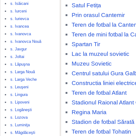
s. Isăicani
Satul Fetița
s. Iurceni
Prin orasul Cantemir
s. Iurievca
Teren de fotbal la Cante
s. Ivancea
Teren de mini fotbal la C
s. Ivanovca
s. Ivanovca Nouă
Spartan Tir
s. Javgur
Lac la muzeul sovietic
s. Joltai
Muzeu Sovietic
s. Lăpuşna
s. Larga Nouă
Centrul satului Gura Gal
s. Larga Veche
Constructia liniei electri
s. Leuşeni
Teren de fotbal Atlant
s. Lingura
Stadionul Raional Atlant
s. Lipoveni
s. Logăneşti
Regina Maria
s. Lozova
Stadion de fotbal Sărat
s. Luminiţa
Teren de fotbal Tohatin
s. Măgdăceşti