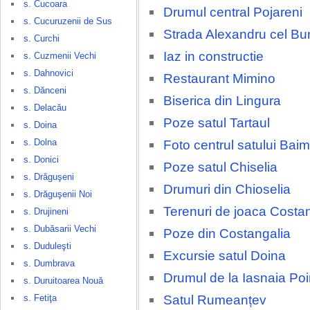
s. Cucoara
Drumul central Pojareni
s. Cucuruzenii de Sus
Strada Alexandru cel Bu
s. Curchi
Iaz in constructie
s. Cuzmenii Vechi
s. Dahnovici
Restaurant Mimino
s. Dănceni
Biserica din Lingura
s. Delacău
Poze satul Tartaul
s. Doina
s. Dolna
Foto centrul satului Baim
s. Donici
Poze satul Chiselia
s. Drăguşeni
Drumuri din Chioselia
s. Drăguşenii Noi
Terenuri de joaca Costa
s. Drujineni
s. Dubăsarii Vechi
Poze din Costangalia
s. Duduleşti
Excursie satul Doina
s. Dumbrava
Drumul de la Iasnaia Po
s. Duruitoarea Nouă
Satul Rumeanțev
s. Fetiţa