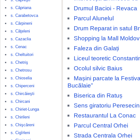
Drumul Bacioi - Revaca
s. Căpriana
s. Carabetovca
Parcul Alunelul
s. Cărpineni
Drum Reparat in satul Br
s. Căţeleni
Shopping la Mall Moldov
s. Cazaclia
s. Cenac
Faleza din Galați
s. Cheltuitori
Liceul teoretic Constant
s. Chetriş
Ocolul silvic Baius
s. Chetrosu
Mașini parcate la Festival
s. Chioselia
Bucălaie”
s. Chiperceni
s. Chircăieşti
Biserica din Ratuș
s. Chircani
Sens giratoriu Pereseci
s. Chiriet-Lunga
Restaurantul La Conac
s. Chirileni
Parcul Central Orhei
s. Chişcăreni
s. Cigîrleni
Strada Centrala Orhei