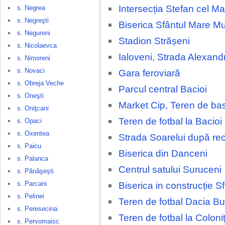
Intersecția Stefan cel Ma
s. Negrea
s. Negreşti
Biserica Sfântul Mare M
s. Negureni
Stadion Strășeni
s. Nicolaevca
Ialoveni, Strada Alexand
s. Nimoreni
s. Novaci
Gara feroviară
s. Obreja Veche
Parcul central Bacioi
s. Oneşti
Market Cip, Teren de ba
s. Oniţcani
Teren de fotbal la Bacioi
s. Opaci
s. Oxentea
Strada Soarelui după rec
s. Paicu
Biserica din Danceni
s. Palanca
Centrul satului Suruceni
s. Pănăşeşti
s. Parcani
Biserica in construcție Sfi
s. Pelinei
Teren de fotbal Dacia Bu
s. Peresecina
Teren de fotbal la Coloni
s. Pervomaisc