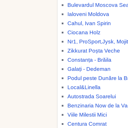
Bulevardul Moscova Se
Ialoveni Moldova
Cahul, Ivan Spirin
Ciocana Holz
Nr1, ProSport,Jysk, Moji
Zikkurat Poșta Veche
Constanța - Brăila
Galați - Dedeman
Podul peste Dunăre la Br
Local&Linella
Autostrada Soarelui
Benzinaria Now de la 
Viile Milestii Mici
Centura Comrat