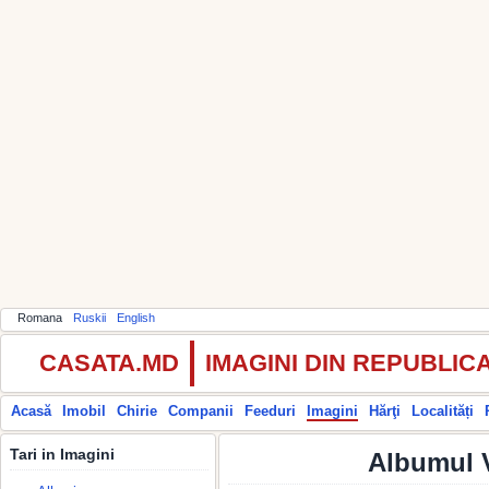
Romana
Ruskii
English
CASATA.MD
IMAGINI DIN REPUBLI
Acasă
Imobil
Chirie
Companii
Feeduri
Imagini
Hărţi
Localități
Tari in Imagini
Albumul V