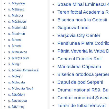
s. Măgurele
Strada Mihai Eminescu 
s. Mălăieşti
Teren fotbal Academia 
s. Malcoci
Biserica nouă la Gotesti
s. Mărăndeni
GagauziaLand
s. Marienfeld
s. Maximeni
Varșovia City Center
s. Mereni
Pensiunea Piatra Codrilo
s. Mereni
Pârtia Veverița la Vatra 
s. Mihailovca
Conacul Familiei Ralli
s. Mileştii Mici
s. Mingir
Mănăstirea Căpriana
s. Moara Domnească
Biserica ortodoxa Șerpe
s. Moleşti
Capul de pod Serpeni
s. Molovata
s. Molovata Nouă
Drumul national R59, Bu
s. Năpădeni
Centrul comercial Șosea
s. Naslavcea
Teren de fotbal renovat
s. Năvîrneţ