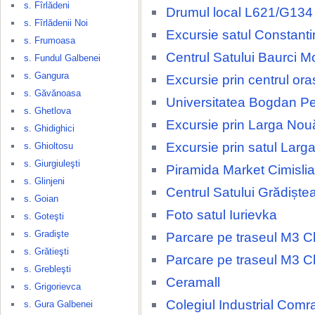
s. Fîrlădeni
Drumul local L621/G134
s. Fîrlădenii Noi
Excursie satul Constanti
s. Frumoasa
Centrul Satului Baurci M
s. Fundul Galbenei
s. Gangura
Excursie prin centrul ora
s. Găvănoasa
Universitatea Bogdan Pe
s. Ghetlova
Excursie prin Larga Nou
s. Ghidighici
Excursie prin satul Larg
s. Ghioltosu
s. Giurgiuleşti
Piramida Market Cimislia
s. Glinjeni
Centrul Satului Grădiște
s. Goian
Foto satul Iurievka
s. Goteşti
s. Gradişte
Parcare pe traseul M3 Ch
s. Grătieşti
Parcare pe traseul M3 Ch
s. Grebleşti
Ceramall
s. Grigorievca
Colegiul Industrial Comr
s. Gura Galbenei