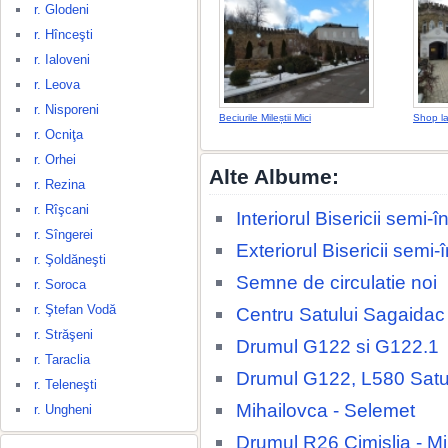
r. Glodeni
r. Hînceşti
r. Ialoveni
r. Leova
r. Nisporeni
Beciurile Mileștii Mici
Shop la 
r. Ocniţa
r. Orhei
Alte Albume:
r. Rezina
r. Rîşcani
Interiorul Bisericii semi
r. Sîngerei
Exteriorul Bisericii semi
r. Şoldăneşti
Semne de circulatie noi
r. Soroca
r. Ştefan Vodă
Centru Satului Sagaidac
r. Străşeni
Drumul G122 si G122.1
r. Taraclia
Drumul G122, L580 Satu
r. Teleneşti
Mihailovca - Selemet
r. Ungheni
Drumul R26 Cimislia - M