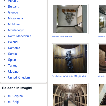
Albania
Bulgaria
Greece
Micronesia
Moldova
Montenegro
North Macedonia
Mileștii Mici Vinaria
Market V
Poland
Romania
Serbia
Spain
Turkey
Ukraine
Sculptura la Vinăria Mileștii Mici
Vinăria 
United Kingdom
Raioane in Imagini
m. Chişinău
m. Bălţi