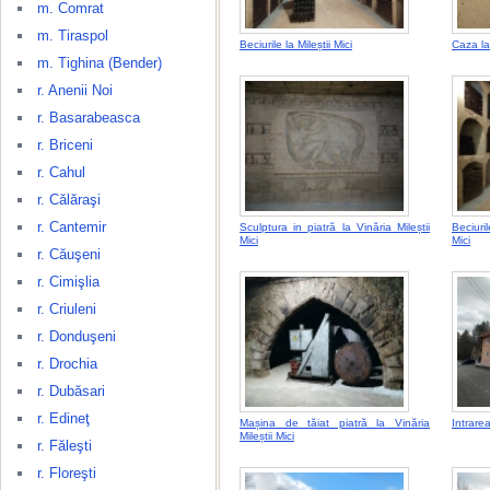
m. Comrat
m. Tiraspol
Beciurile la Mileștii Mici
Caza la 
m. Tighina (Bender)
r. Anenii Noi
r. Basarabeasca
r. Briceni
r. Cahul
r. Călăraşi
r. Cantemir
Sculptura in piatră la Vinăria Mileștii
Beciuri
Mici
Mici
r. Căuşeni
r. Cimişlia
r. Criuleni
r. Donduşeni
r. Drochia
r. Dubăsari
r. Edineţ
Mașina de tăiat piatră la Vinăria
Intrarea
Mileștii Mici
r. Făleşti
r. Floreşti