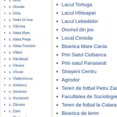
s. Ulmu
Lacul Tortuga
s. Ursoaia
Lacul Hîrtoapei
s. Ustia
s. Vadul lui Isac
Lacul Lebedelor
s. Vălcineţ
Drumul din jos
s. Valea Mare
Local Cimislia
s. Valea Perjei
Biserica Mare Cania
s. Valea-Trestieni
s. Văleni
Prin Satul Ciobanca
s. Vărzăreşti
Prin satul Panasesti
s. Văsieni
Strașeni Centru
s. Vîlcele
s. Vladimirovca
Agrodor
s. Voinescu
Teren de fotbal Petru Za
s. Vorniceni
Facultatea de Sociologie
s. Vozneseni
Teren de fotbal la Calara
s. Zăicana
s. Zaim
Biserica de lemn