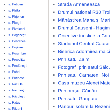
Strada Armenească
s. Peticeni
s. Pîrîta
Drumul national R30 Tro
s. Pîrjolteni
Mănăstirea Marta și Mar
s. Piteşti
Drumul Causeni - Hagi
s. Pivniceni
Obiective turistice la Ca
s. Pogăneşti
s. Pohrebea
Stadionul Central Cause
s. Pojăreni
Biserica Adormirea maic
s. Porumbrei
Prin satul Zaim
s. Prepeliţa
s. Prodăneşti
Fotografii prin satul Sălc
s. Puhoi
Prin satul Carnatenii Noi
s. Putineşti
Casa muzeu Alexei Mate
s. Răciula
Prin orașul Căinări
s. Racovăţ
s. Răculeşti
Prin satul Gangura
s. Ratuş
Panouri solare la Rezeni
s. Răzeni