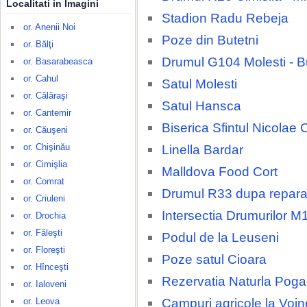
Localitati in Imagini
Stadion Radu Rebeja
or. Anenii Noi
Poze din Butetni
or. Bălţi
Drumul G104 Molesti - B
or. Basarabeasca
or. Cahul
Satul Molesti
or. Călăraşi
Satul Hansca
or. Cantemir
Biserica Sfintul Nicolae 
or. Căuşeni
or. Chişinău
Linella Bardar
or. Cimişlia
Malldova Food Cort
or. Comrat
Drumul R33 dupa repara
or. Criuleni
Intersectia Drumurilor M
or. Drochia
or. Făleşti
Podul de la Leuseni
or. Floreşti
Poze satul Cioara
or. Hînceşti
Rezervatia Naturla Poga
or. Ialoveni
Campuri agricole la Voi
or. Leova