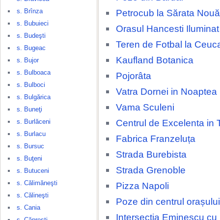
s. Brînza
Petrocub la Sărata Nouă
s. Bubuieci
Orasul Hancesti Ilumina
s. Budeşti
Teren de Fotbal la Ceuca
s. Bugeac
Kaufland Botanica
s. Bujor
s. Bulboaca
Pojorâta
s. Bulboci
Vatra Dornei in Noaptea
s. Bulgărica
Vama Sculeni
s. Buneţi
Centrul de Excelenta in 
s. Burlăceni
s. Burlacu
Fabrica Franzeluța
s. Bursuc
Strada Burebista
s. Buţeni
Strada Grenoble
s. Butuceni
s. Călimăneşti
Pizza Napoli
s. Călineşti
Poze din centrul orașulu
s. Cania
Intersecția Eminescu cu
s. Căpreşti