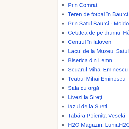
Prin Comrat
Teren de fotbal în Baurc
Prin Satul Baurci - Mold
Cetatea de pe drumul H
Centrul în Ialoveni
Lacul de la Muzeul Satul
Biserica din Lemn
Scuarul Mihai Eminescu
Teatrul Mihai Eminescu
Sala cu orgă
Livezi la Sireți
Iazul de la Sireti
Tabăra Poienița Veselă
H2O Magazin, LuniaH2