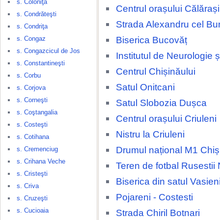
s. Coloniţa
Centrul orașului Călărași
s. Condrăteşti
Strada Alexandru cel Bu
s. Condriţa
Biserica Bucovăț
s. Congaz
s. Congazcicul de Jos
Institutul de Neurologie 
s. Constantineşti
Centrul Chișinăului
s. Corbu
Satul Onitcani
s. Corjova
s. Corneşti
Satul Slobozia Dușca
s. Coştangalia
Centrul orașului Criuleni
s. Costeşti
Nistru la Criuleni
s. Cotihana
Drumul național M1 Chiși
s. Cremenciug
s. Crihana Veche
Teren de fotbal Rusestii 
s. Cristeşti
Biserica din satul Vasien
s. Criva
Pojareni - Costesti
s. Cruzeşti
s. Cucioaia
Strada Chiril Botnari