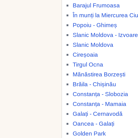
Barajul Frumoasa
În munți la Miercurea Ci
Popoiu - Ghimeș
Slanic Moldova - Izvoare
Slanic Moldova
Cireșoaia
Tirgul Ocna
Mănăstirea Borzești
Brăila - Chișinău
Constanța - Slobozia
Constanța - Mamaia
Galați - Cernavodă
Oancea - Galați
Golden Park