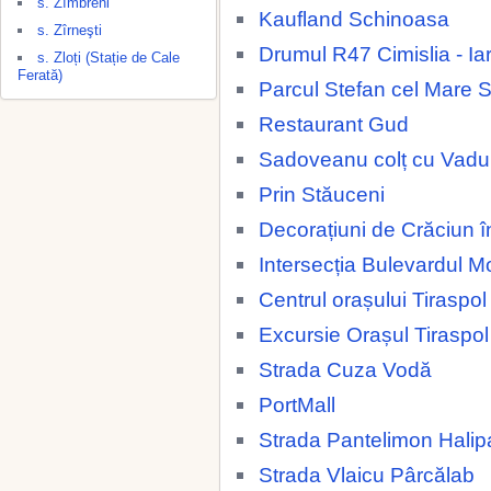
s. Zîmbreni
Kaufland Schinoasa
s. Zîrneşti
Drumul R47 Cimislia - Ia
s. Zloți (Stație de Cale
Ferată)
Parcul Stefan cel Mare 
Restaurant Gud
Sadoveanu colț cu Vadul
Prin Stăuceni
Decorațiuni de Crăciun î
Intersecția Bulevardul
Centrul orașului Tiraspol
Excursie Orașul Tiraspol
Strada Cuza Vodă
PortMall
Strada Pantelimon Halip
Strada Vlaicu Pârcălab