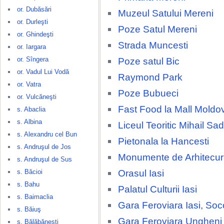
or. Dubăsări
Muzeul Satului Mereni
or. Durleşti
Poze Satul Mereni
or. Ghindeşti
Strada Muncesti
or. Iargara
or. Sîngera
Poze satul Bic
or. Vadul Lui Vodă
Raymond Park
or. Vatra
Poze Bubueci
or. Vulcăneşti
Fast Food la Mall Moldo
s. Abaclia
s. Albina
Liceul Teoritic Mihail S
s. Alexandru cel Bun
Pietonala la Hancesti
s. Andruşul de Jos
Monumente de Arhitecura
s. Andruşul de Sus
Orasul Iasi
s. Băcioi
s. Bahu
Palatul Culturii Iasi
s. Baimaclia
Gara Feroviara Iasi, Soc
s. Băiuş
Gara Feroviara Ungheni
s. Bălăbăneşti