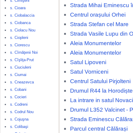
s. Cimişeni
Strada Mihai Eminescu î
s. Cioara
Centrul orașului Orhei
s. Ciobalaccia
s. Ciobanca
Strada Stefan cel Mare
s. Ciolacu Nou
Strada Vasile Lupu din O
s. Ciopleni
Aleia Monumentelor
s. Ciorescu
Aleia Monumentelor
s. Cîrnăţenii Noi
s. Cîşliţa-Prut
Satul Lipoveni
s. Ciuciuleni
Satul Vorniceni
s. Ciumai
Centrul Satului Pirjolteni
s. Cneazevca
s. Cobani
Drumul R44 la Horodiște
s. Cocieri
La intrare in satul Novaci
s. Codreni
Drumul L352 Valcinet - P
s. Codrul Nou
Strada Eminescu Călăra
s. Cojuşna
s. Colibaşi
Parcul central Călărași