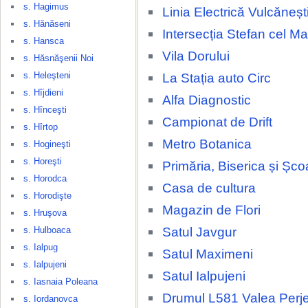
s. Hagimus
Linia Electrică Vulcăneșt
s. Hănăseni
Intersecția Stefan cel M
s. Hansca
Vila Dorului
s. Hăsnăşenii Noi
s. Heleşteni
La Stația auto Circ
s. Hîjdieni
Alfa Diagnostic
s. Hînceşti
Campionat de Drift
s. Hîrtop
Metro Botanica
s. Hogineşti
s. Horeşti
Primăria, Biserica și Șco
s. Horodca
Casa de cultura
s. Horodişte
Magazin de Flori
s. Hruşova
Satul Javgur
s. Hulboaca
s. Ialpug
Satul Maximeni
s. Ialpujeni
Satul Ialpujeni
s. Iasnaia Poleana
Drumul L581 Valea Perjei
s. Iordanovca