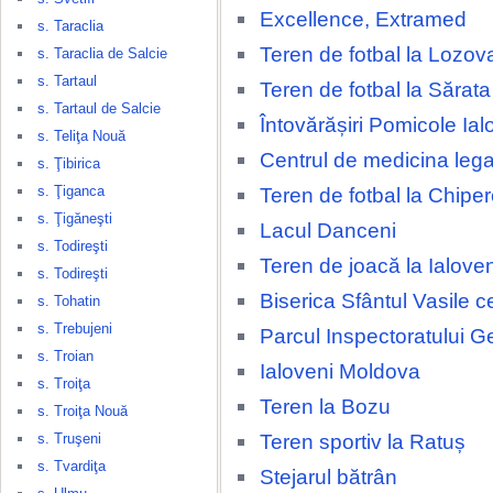
Excellence, Extramed
s. Taraclia
Teren de fotbal la Lozov
s. Taraclia de Salcie
s. Tartaul
Teren de fotbal la Sărat
s. Tartaul de Salcie
Întovărășiri Pomicole Ial
s. Teliţa Nouă
Centrul de medicina lega
s. Ţibirica
s. Ţiganca
Teren de fotbal la Chipe
s. Ţigăneşti
Lacul Danceni
s. Todireşti
Teren de joacă la Ialove
s. Todireşti
Biserica Sfântul Vasile c
s. Tohatin
s. Trebujeni
Parcul Inspectoratului G
s. Troian
Ialoveni Moldova
s. Troiţa
Teren la Bozu
s. Troiţa Nouă
Teren sportiv la Ratuș
s. Truşeni
s. Tvardiţa
Stejarul bătrân