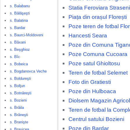
s. Balabanu
Statia Feroviara Straseni
s. Bălăşeşti
Piața din orașul Florești
s. Balatina
Poze teren de fotbal Flor
s. Bardar
Hancesti Seara
s. Baurci-Moldoveni
s. Băxani
Poze din Comuna Tigan
s. Beşghioz
Poze Comuna Cucoara
s. Bîc
Poze satul Ghioltosu
s. Bobeica
s. Bogdanovca Veche
Teren de fotbal Selemet
s. Boldureşti
Foto din Gratiesti
s. Bolţun
Poze din Hulboaca
s. Botnăreşti
Diolsem Magazin Agricol
s. Bozieni
s. Brăila
Teren de fotbal la Compl
s. Brăneşti
Centrul satului Bozieni
s. Branişte
Poze din Bardar
s. Bravicea