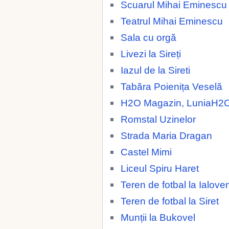
Scuarul Mihai Eminescu
Teatrul Mihai Eminescu
Sala cu orgă
Livezi la Sireți
Iazul de la Sireti
Tabăra Poienița Veselă
H2O Magazin, LuniaH2
Romstal Uzinelor
Strada Maria Dragan
Castel Mimi
Liceul Spiru Haret
Teren de fotbal la Ialoven
Teren de fotbal la Siret
Munții la Bukovel