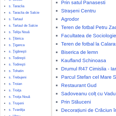
Prin satul Panasesti
s. Taraclia
Strașeni Centru
s. Taraclia de Salcie
Agrodor
s. Tartaul
s. Tartaul de Salcie
Teren de fotbal Petru Za
s. Teliţa Nouă
Facultatea de Sociologie
s. Ţibirica
Teren de fotbal la Calara
s. Ţiganca
Biserica de lemn
s. Ţigăneşti
s. Todireşti
Kaufland Schinoasa
s. Todireşti
Drumul R47 Cimislia - Ia
s. Tohatin
Parcul Stefan cel Mare 
s. Trebujeni
s. Troian
Restaurant Gud
s. Troiţa
Sadoveanu colț cu Vadul
s. Troiţa Nouă
Prin Stăuceni
s. Truşeni
Decorațiuni de Crăciun î
s. Tvardiţa