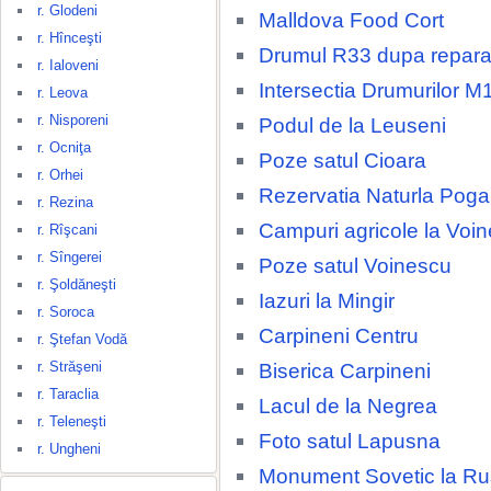
r. Glodeni
Malldova Food Cort
r. Hînceşti
Drumul R33 dupa repara
r. Ialoveni
Intersectia Drumurilor M
r. Leova
r. Nisporeni
Podul de la Leuseni
r. Ocniţa
Poze satul Cioara
r. Orhei
Rezervatia Naturla Poga
r. Rezina
Campuri agricole la Voi
r. Rîşcani
r. Sîngerei
Poze satul Voinescu
r. Şoldăneşti
Iazuri la Mingir
r. Soroca
Carpineni Centru
r. Ştefan Vodă
r. Străşeni
Biserica Carpineni
r. Taraclia
Lacul de la Negrea
r. Teleneşti
Foto satul Lapusna
r. Ungheni
Monument Sovetic la R