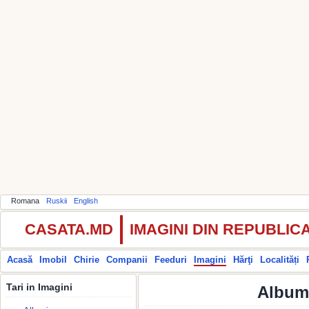
Romana
Ruskii
English
CASATA.MD
IMAGINI DIN REPUBLI
Acasă
Imobil
Chirie
Companii
Feeduri
Imagini
Hărţi
Localități
Tari in Imagini
Albumu