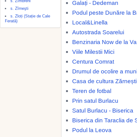
s. Zîmbreni
Galați - Dedeman
s. Zîrneşti
Podul peste Dunăre la Br
s. Zloți (Stație de Cale
Ferată)
Local&Linella
Autostrada Soarelui
Benzinaria Now de la 
Viile Milestii Mici
Centura Comrat
Drumul de ocolire a muni
Casa de cultura Zărnești
Teren de fotbal
Prin satul Burlacu
Satul Burlacu - Biserica
Biserica din Taraclia de 
Podul la Leova