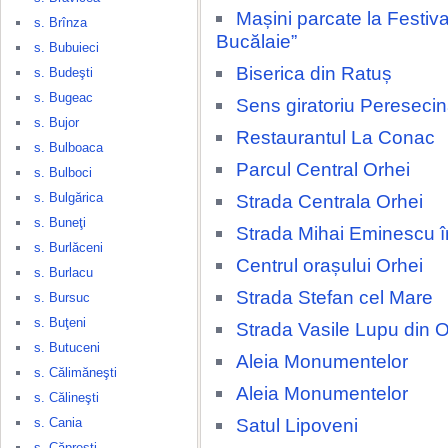
Mașini parcate la Festival
s. Brînza
Bucălaie”
s. Bubuieci
Biserica din Ratuș
s. Budeşti
s. Bugeac
Sens giratoriu Pereseci
s. Bujor
Restaurantul La Conac
s. Bulboaca
Parcul Central Orhei
s. Bulboci
s. Bulgărica
Strada Centrala Orhei
s. Buneţi
Strada Mihai Eminescu î
s. Burlăceni
Centrul orașului Orhei
s. Burlacu
Strada Stefan cel Mare
s. Bursuc
s. Buţeni
Strada Vasile Lupu din O
s. Butuceni
Aleia Monumentelor
s. Călimăneşti
Aleia Monumentelor
s. Călineşti
Satul Lipoveni
s. Cania
s. Căpreşti