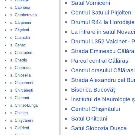
Satul Vorniceni
s. Căpriana
Centrul Satului Pirjolteni
s. Carabetovca
Drumul R44 la Horodiște
s. Cărpineni
s. Căţeleni
La intrare in satul Novaci
s. Cazaclia
Drumul L352 Valcinet - P
s. Cenac
Strada Eminescu Călăra
s. Cheltuitori
Parcul central Călărași
s. Chetriş
s. Chetrosu
Centrul orașului Călărași
s. Chioselia
Strada Alexandru cel Bu
s. Chiperceni
Biserica Bucovăț
s. Chircăieşti
s. Chircani
Institutul de Neurologie 
s. Chiriet-Lunga
Centrul Chișinăului
s. Chirileni
Satul Onitcani
s. Chişcăreni
Satul Slobozia Dușca
s. Cigîrleni