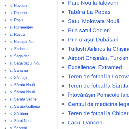
Parc Nou la Ialoveni
s. Revaca
Tabăra La Popas
s. Roşcani
s. Roşu
Satul Molovata Nouă
s. Rumeanţev
Prin satul Cocieri
s. Rusca
Prin orașul Dubăsari
s. Ruseştii Noi
Turkish Airlines la Chișin
s. Sadaclia
s. Sagaidac
Airport Chișinău, Turkish 
s. Sagaidacul Nou
Excellence, Extramed
s. Saharna
Teren de fotbal la Lozov
s. Sălcuţa
Teren de fotbal la Sărat
s. Sărata Nouă
s. Sărata Nouă
Întovărășiri Pomicole Ial
s. Sărata Veche
Centrul de medicina lega
s. Sărata-Galbenă
Teren de fotbal la Chipe
s. Sărăteni
s. Satul Nou
Lacul Danceni
s. Scoreni