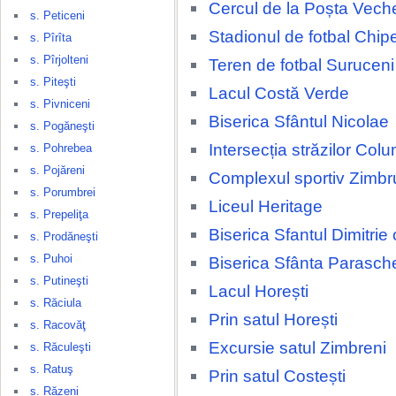
Cercul de la Poșta Vech
s. Peticeni
Stadionul de fotbal Chip
s. Pîrîta
s. Pîrjolteni
Teren de fotbal Suruceni
s. Piteşti
Lacul Costă Verde
s. Pivniceni
Biserica Sfântul Nicolae
s. Pogăneşti
Intersecția străzilor Colu
s. Pohrebea
s. Pojăreni
Complexul sportiv Zimbr
s. Porumbrei
Liceul Heritage
s. Prepeliţa
Biserica Sfantul Dimitrie
s. Prodăneşti
s. Puhoi
Biserica Sfânta Parasch
s. Putineşti
Lacul Horești
s. Răciula
Prin satul Horești
s. Racovăţ
Excursie satul Zimbreni
s. Răculeşti
s. Ratuş
Prin satul Costești
s. Răzeni