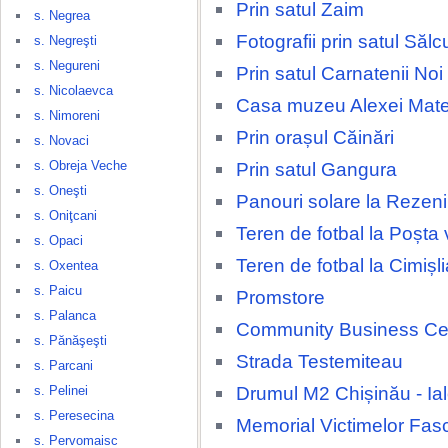
Prin satul Zaim
s. Negrea
Fotografii prin satul Sălc
s. Negreşti
s. Negureni
Prin satul Carnatenii Noi
s. Nicolaevca
Casa muzeu Alexei Mate
s. Nimoreni
Prin orașul Căinări
s. Novaci
s. Obreja Veche
Prin satul Gangura
s. Oneşti
Panouri solare la Rezeni
s. Oniţcani
Teren de fotbal la Poșta
s. Opaci
Teren de fotbal la Cimișli
s. Oxentea
s. Paicu
Promstore
s. Palanca
Community Business Ce
s. Pănăşeşti
Strada Testemiteau
s. Parcani
Drumul M2 Chișinău - Ia
s. Pelinei
s. Peresecina
Memorial Victimelor Fas
s. Pervomaisc