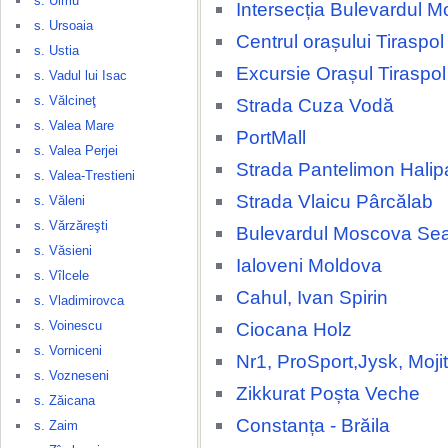
s. Ulmu
Intersecția Bulevardul
s. Ursoaia
Centrul orașului Tiraspol
s. Ustia
Excursie Orașul Tiraspol
s. Vadul lui Isac
s. Vălcineţ
Strada Cuza Vodă
s. Valea Mare
PortMall
s. Valea Perjei
Strada Pantelimon Halip
s. Valea-Trestieni
Strada Vlaicu Pârcălab
s. Văleni
s. Vărzăreşti
Bulevardul Moscova Se
s. Văsieni
Ialoveni Moldova
s. Vîlcele
Cahul, Ivan Spirin
s. Vladimirovca
s. Voinescu
Ciocana Holz
s. Vorniceni
Nr1, ProSport,Jysk, Moji
s. Vozneseni
Zikkurat Poșta Veche
s. Zăicana
Constanța - Brăila
s. Zaim