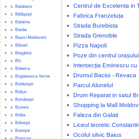
Centrul de Excelenta in 
s. Balabanu
s. Bălăşeşti
Fabrica Franzeluța
s. Balatina
Strada Burebista
s. Bardar
Strada Grenoble
s. Baurci-Moldoveni
Pizza Napoli
s. Băxani
s. Beşghioz
Poze din centrul orașulu
s. Bîc
Intersecția Eminescu cu
s. Bobeica
Drumul Bacioi - Revaca
s. Bogdanovca Veche
s. Boldureşti
Parcul Alunelul
s. Bolţun
Drum Reparat in satul Br
s. Botnăreşti
Shopping la Mall Moldov
s. Bozieni
Faleza din Galați
s. Brăila
s. Brăneşti
Liceul teoretic Constant
s. Branişte
Ocolul silvic Baius
s. Bravicea