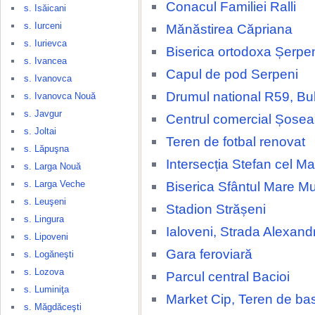
Conacul Familiei Ralli
s. Isăicani
s. Iurceni
Mănăstirea Căpriana
s. Iurievca
Biserica ortodoxa Șerpe
s. Ivancea
Capul de pod Serpeni
s. Ivanovca
Drumul national R59, Bu
s. Ivanovca Nouă
s. Javgur
Centrul comercial Șosea
s. Joltai
Teren de fotbal renovat
s. Lăpuşna
Intersecția Stefan cel Ma
s. Larga Nouă
s. Larga Veche
Biserica Sfântul Mare M
s. Leuşeni
Stadion Strășeni
s. Lingura
Ialoveni, Strada Alexand
s. Lipoveni
Gara feroviară
s. Logăneşti
s. Lozova
Parcul central Bacioi
s. Luminiţa
Market Cip, Teren de ba
s. Măgdăceşti