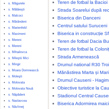
Teren de fotbal la Bacioi
s. Măgurele
Strada Soarelui după rec
s. Mălăieşti
s. Malcoci
Biserica din Danceni
s. Mărăndeni
Centrul satului Suruceni
s. Marienfeld
Biserica in construcție Sfi
s. Maximeni
s. Mereni
Teren de fotbal Dacia Bu
s. Mereni
Teren de fotbal la Coloni
s. Mihailovca
Strada Armenească
s. Mileştii Mici
Drumul national R30 Tro
s. Mingir
s. Moara Domnească
Mănăstirea Marta și Mar
s. Moleşti
Drumul Causeni - Hagi
s. Molovata
Obiective turistice la Ca
s. Molovata Nouă
s. Năpădeni
Stadionul Central Cause
s. Naslavcea
Biserica Adormirea maic
s. Năvîrneţ