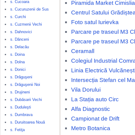
s. Cucoara
Piramida Market Cimislia
s. Cucuruzenii de Sus
Centrul Satului Grădiște
s. Curchi
Foto satul Iurievka
s. Cuzmenii Vechi
Parcare pe traseul M3 Ch
s. Dahnovici
s. Dănceni
Parcare pe traseul M3 Ch
s. Delacău
Ceramall
s. Doina
Colegiul Industrial Comr
s. Dolna
Linia Electrică Vulcăneșt
s. Donici
s. Drăguşeni
Intersecția Stefan cel M
s. Drăguşenii Noi
Vila Dorului
s. Drujineni
La Stația auto Circ
s. Dubăsarii Vechi
s. Duduleşti
Alfa Diagnostic
s. Dumbrava
Campionat de Drift
s. Duruitoarea Nouă
Metro Botanica
s. Fetiţa