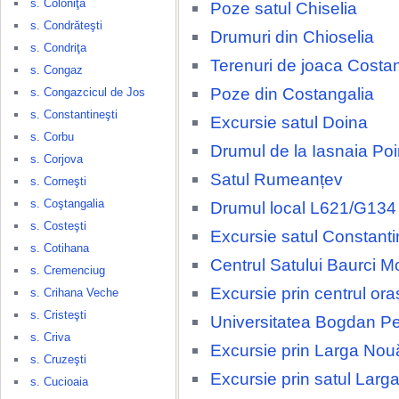
s. Coloniţa
Poze satul Chiselia
s. Condrăteşti
Drumuri din Chioselia
s. Condriţa
Terenuri de joaca Costa
s. Congaz
Poze din Costangalia
s. Congazcicul de Jos
s. Constantineşti
Excursie satul Doina
s. Corbu
Drumul de la Iasnaia Po
s. Corjova
Satul Rumeanțev
s. Corneşti
s. Coştangalia
Drumul local L621/G134
s. Costeşti
Excursie satul Constanti
s. Cotihana
Centrul Satului Baurci M
s. Cremenciug
Excursie prin centrul ora
s. Crihana Veche
s. Cristeşti
Universitatea Bogdan Pe
s. Criva
Excursie prin Larga Nou
s. Cruzeşti
Excursie prin satul Larg
s. Cucioaia