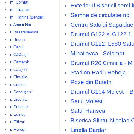
m. Comrat
Exteriorul Bisericii semi
m. Tiraspol
Semne de circulatie noi
m. Tighina (Bender)
Centru Satului Sagaidac
r. Anenii Noi
r. Basarabeasca
Drumul G122 si G122.1
r. Briceni
Drumul G122, L580 Satu
r. Cahul
Mihailovca - Selemet
r. Călăraşi
Drumul R26 Cimislia - M
r. Cantemir
r. Căuşeni
Stadion Radu Rebeja
r. Cimişlia
Poze din Butetni
r. Criuleni
Drumul G104 Molesti - B
r. Donduşeni
r. Drochia
Satul Molesti
r. Dubăsari
Satul Hansca
r. Edineţ
Biserica Sfintul Nicolae 
r. Făleşti
Linella Bardar
r. Floreşti