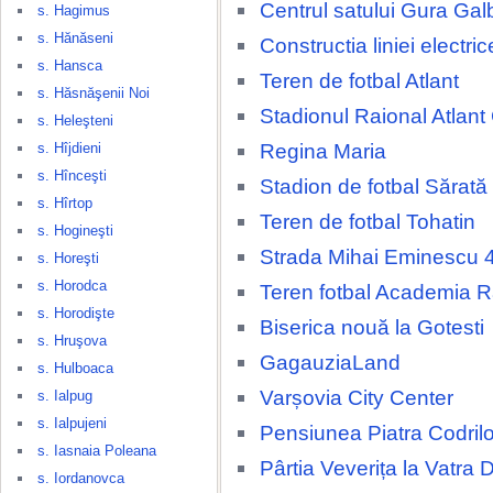
Centrul satului Gura Gal
s. Hagimus
s. Hănăseni
Constructia liniei electri
s. Hansca
Teren de fotbal Atlant
s. Hăsnăşenii Noi
Stadionul Raional Atlant
s. Heleşteni
Regina Maria
s. Hîjdieni
s. Hînceşti
Stadion de fotbal Sărat
s. Hîrtop
Teren de fotbal Tohatin
s. Hogineşti
Strada Mihai Eminescu 
s. Horeşti
s. Horodca
Teren fotbal Academia 
s. Horodişte
Biserica nouă la Gotesti
s. Hruşova
GagauziaLand
s. Hulboaca
Varșovia City Center
s. Ialpug
s. Ialpujeni
Pensiunea Piatra Codrilo
s. Iasnaia Poleana
Pârtia Veverița la Vatra 
s. Iordanovca