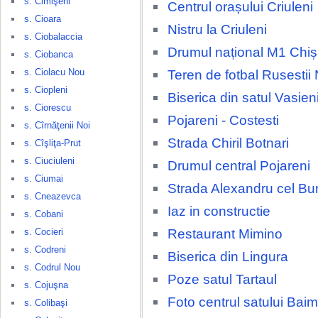
s. Cimişeni
Centrul orașului Criuleni
s. Cioara
Nistru la Criuleni
s. Ciobalaccia
Drumul național M1 Chiși
s. Ciobanca
s. Ciolacu Nou
Teren de fotbal Rusestii 
s. Ciopleni
Biserica din satul Vasien
s. Ciorescu
Pojareni - Costesti
s. Cîrnăţenii Noi
Strada Chiril Botnari
s. Cîşliţa-Prut
s. Ciuciuleni
Drumul central Pojareni
s. Ciumai
Strada Alexandru cel Bu
s. Cneazevca
Iaz in constructie
s. Cobani
Restaurant Mimino
s. Cocieri
s. Codreni
Biserica din Lingura
s. Codrul Nou
Poze satul Tartaul
s. Cojuşna
Foto centrul satului Baim
s. Colibaşi