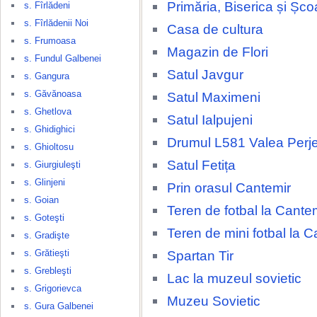
Primăria, Biserica și Șco
s. Fîrlădeni
s. Fîrlădenii Noi
Casa de cultura
s. Frumoasa
Magazin de Flori
s. Fundul Galbenei
Satul Javgur
s. Gangura
s. Găvănoasa
Satul Maximeni
s. Ghetlova
Satul Ialpujeni
s. Ghidighici
Drumul L581 Valea Perjei
s. Ghioltosu
Satul Fetița
s. Giurgiuleşti
s. Glinjeni
Prin orasul Cantemir
s. Goian
Teren de fotbal la Cante
s. Goteşti
Teren de mini fotbal la C
s. Gradişte
s. Grătieşti
Spartan Tir
s. Grebleşti
Lac la muzeul sovietic
s. Grigorievca
Muzeu Sovietic
s. Gura Galbenei