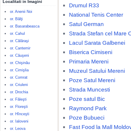
Localitati in Imagini
Drumul R33
or. Anenii Noi
National Tenis Center
or. Bălţi
Satul German
or. Basarabeasca
Strada Stefan cel Mare 
or. Cahul
or. Călăraşi
Lacul Sarata Galbenei
or. Cantemir
Biserica Cimiseni
or. Căuşeni
Primaria Mereni
or. Chişinău
Muzeul Satului Mereni
or. Cimişlia
or. Comrat
Poze Satul Mereni
or. Criuleni
Strada Muncesti
or. Drochia
Poze satul Bic
or. Făleşti
or. Floreşti
Raymond Park
or. Hînceşti
Poze Bubueci
or. Ialoveni
Fast Food la Mall Moldo
or. Leova