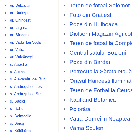
Teren de fotbal Selemet
or. Dubăsări
or. Durleşti
Foto din Gratiesti
or. Ghindeşti
Poze din Hulboaca
or. Iargara
Diolsem Magazin Agricol
or. Sîngera
Teren de fotbal la Compl
or. Vadul Lui Vodă
or. Vatra
Centrul satului Bozieni
or. Vulcăneşti
Poze din Bardar
s. Abaclia
Petrocub la Sărata Nouă
s. Albina
s. Alexandru cel Bun
Orasul Hancesti Ilumina
s. Andruşul de Jos
Teren de Fotbal la Ceuca
s. Andruşul de Sus
Kaufland Botanica
s. Băcioi
Pojorâta
s. Bahu
s. Baimaclia
Vatra Dornei in Noaptea
s. Băiuş
Vama Sculeni
s. Bălăbăneşti