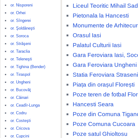
Liceul Teoritic Mihail S
or. Nisporeni
or. Orhei
Pietonala la Hancesti
or. Sîngerei
Monumente de Arhitecura
or. Şoldăneşti
Orasul Iasi
or. Soroca
or. Străşeni
Palatul Culturii Iasi
or. Taraclia
Gara Feroviara Iasi, Soc
or. Teleneşti
Gara Feroviara Ungheni
or. Tighina (Bender)
Statia Feroviara Straseni
or. Tiraspol
or. Ungheni
Piața din orașul Florești
or. Bucovăţ
Poze teren de fotbal Flor
or. Căinari
Hancesti Seara
or. Ceadîr-Lunga
or. Codru
Poze din Comuna Tigan
or. Costeşti
Poze Comuna Cucoara
or. Cricova
Poze satul Ghioltosu
or. Cupcini