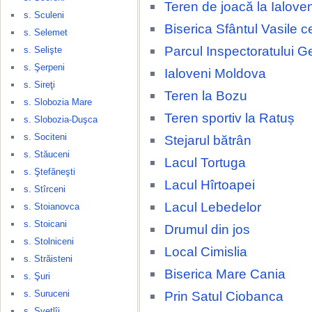
Teren de joacă la Ialove
s. Sculeni
Biserica Sfântul Vasile c
s. Selemet
Parcul Inspectoratului G
s. Selişte
s. Şerpeni
Ialoveni Moldova
s. Sireţi
Teren la Bozu
s. Slobozia Mare
Teren sportiv la Ratuș
s. Slobozia-Duşca
s. Sociteni
Stejarul bătrân
s. Stăuceni
Lacul Tortuga
s. Ştefăneşti
Lacul Hîrtoapei
s. Stîrceni
Lacul Lebedelor
s. Stoianovca
s. Stoicani
Drumul din jos
s. Stolniceni
Local Cimislia
s. Străisteni
Biserica Mare Cania
s. Şuri
s. Suruceni
Prin Satul Ciobanca
s. Svetlîi