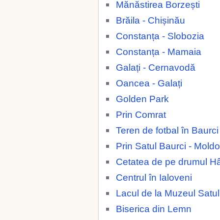
Mănăstirea Borzești
Brăila - Chișinău
Constanța - Slobozia
Constanța - Mamaia
Galați - Cernavodă
Oancea - Galați
Golden Park
Prin Comrat
Teren de fotbal în Baurc
Prin Satul Baurci - Mold
Cetatea de pe drumul H
Centrul în Ialoveni
Lacul de la Muzeul Satul
Biserica din Lemn