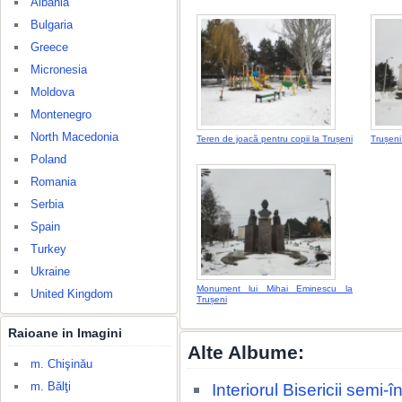
Albania
Bulgaria
Greece
Micronesia
Moldova
Montenegro
North Macedonia
Teren de joacă pentru copii la Trușeni
Trușeni
Poland
Romania
Serbia
Spain
Turkey
Ukraine
Monument lui Mihai Eminescu la
United Kingdom
Trușeni
Raioane in Imagini
Alte Albume:
m. Chişinău
m. Bălţi
Interiorul Bisericii semi