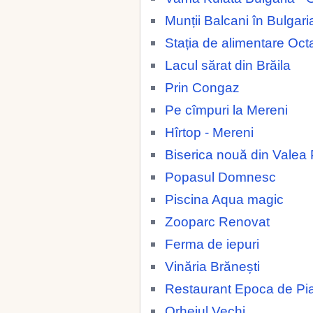
Munții Balcani în Bulgari
Stația de alimentare Oc
Lacul sărat din Brăila
Prin Congaz
Pe cîmpuri la Mereni
Hîrtop - Mereni
Biserica nouă din Valea 
Popasul Domnesc
Piscina Aqua magic
Zooparc Renovat
Ferma de iepuri
Vinăria Brănești
Restaurant Epoca de Pia
Orheiul Vechi