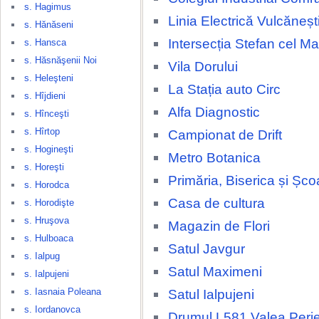
s. Hagimus
Linia Electrică Vulcăneșt
s. Hănăseni
Intersecția Stefan cel M
s. Hansca
s. Hăsnăşenii Noi
Vila Dorului
s. Heleşteni
La Stația auto Circ
s. Hîjdieni
Alfa Diagnostic
s. Hînceşti
s. Hîrtop
Campionat de Drift
s. Hogineşti
Metro Botanica
s. Horeşti
Primăria, Biserica și Șco
s. Horodca
Casa de cultura
s. Horodişte
s. Hruşova
Magazin de Flori
s. Hulboaca
Satul Javgur
s. Ialpug
Satul Maximeni
s. Ialpujeni
s. Iasnaia Poleana
Satul Ialpujeni
s. Iordanovca
Drumul L581 Valea Perjei