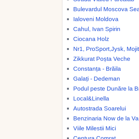
Bulevardul Moscova Se
Ialoveni Moldova
Cahul, Ivan Spirin
Ciocana Holz
Nr1, ProSport,Jysk, Moji
Zikkurat Poșta Veche
Constanța - Brăila
Galați - Dedeman
Podul peste Dunăre la Br
Local&Linella
Autostrada Soarelui
Benzinaria Now de la 
Viile Milestii Mici
Centura Comrat