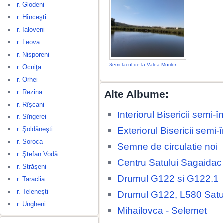
r. Glodeni
r. Hînceşti
r. Ialoveni
r. Leova
r. Nisporeni
Semi lacul de la Valea Morilor
r. Ocniţa
r. Orhei
r. Rezina
Alte Albume:
r. Rîşcani
Interiorul Bisericii semi
r. Sîngerei
Exteriorul Bisericii semi
r. Şoldăneşti
r. Soroca
Semne de circulatie noi
r. Ştefan Vodă
Centru Satului Sagaidac
r. Străşeni
Drumul G122 si G122.1
r. Taraclia
r. Teleneşti
Drumul G122, L580 Satu
r. Ungheni
Mihailovca - Selemet