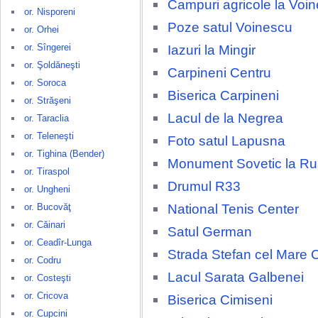
Campuri agricole la Voi
or. Nisporeni
Poze satul Voinescu
or. Orhei
or. Sîngerei
Iazuri la Mingir
or. Şoldăneşti
Carpineni Centru
or. Soroca
Biserica Carpineni
or. Străşeni
Lacul de la Negrea
or. Taraclia
or. Teleneşti
Foto satul Lapusna
or. Tighina (Bender)
Monument Sovetic la R
or. Tiraspol
Drumul R33
or. Ungheni
National Tenis Center
or. Bucovăţ
or. Căinari
Satul German
or. Ceadîr-Lunga
Strada Stefan cel Mare 
or. Codru
Lacul Sarata Galbenei
or. Costeşti
or. Cricova
Biserica Cimiseni
or. Cupcini