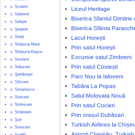
s. Sculeni
Liceul Heritage
s. Selemet
Biserica Sfantul Dimitrie
s. Selişte
Biserica Sfânta Parasch
s. Şerpeni
s. Sireţi
Lacul Horești
s. Slobozia Mare
Prin satul Horești
s. Slobozia-Duşca
Excursie satul Zimbreni
s. Sociteni
Prin satul Costești
s. Stăuceni
s. Ştefăneşti
Parc Nou la Ialoveni
s. Stîrceni
Tabăra La Popas
s. Stoianovca
Satul Molovata Nouă
s. Stoicani
Prin satul Cocieri
s. Stolniceni
s. Străisteni
Prin orașul Dubăsari
s. Şuri
Turkish Airlines la Chișin
s. Suruceni
Airport Chișinău, Turkish 
s. Svetlîi