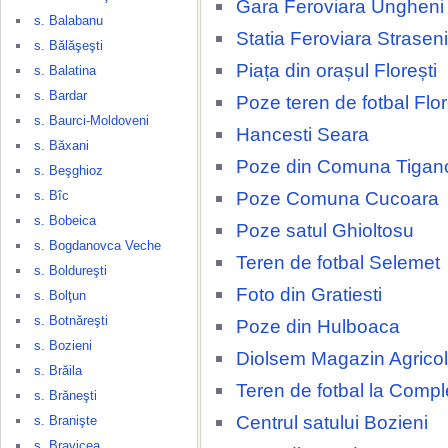
Gara Feroviara Ungheni
s. Balabanu
Statia Feroviara Straseni
s. Bălăşeşti
Piața din orașul Florești
s. Balatina
s. Bardar
Poze teren de fotbal Flor
s. Baurci-Moldoveni
Hancesti Seara
s. Băxani
Poze din Comuna Tigan
s. Beşghioz
Poze Comuna Cucoara
s. Bîc
s. Bobeica
Poze satul Ghioltosu
s. Bogdanovca Veche
Teren de fotbal Selemet
s. Boldureşti
Foto din Gratiesti
s. Bolţun
s. Botnăreşti
Poze din Hulboaca
s. Bozieni
Diolsem Magazin Agricol
s. Brăila
Teren de fotbal la Compl
s. Brăneşti
Centrul satului Bozieni
s. Branişte
s. Bravicea