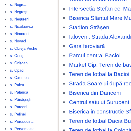
s. Negrea
Intersecția Stefan cel Ma
s. Negreşti
Biserica Sfântul Mare M
s. Negureni
Stadion Strășeni
s. Nicolaevca
s. Nimoreni
Ialoveni, Strada Alexand
s. Novaci
Gara feroviară
s. Obreja Veche
Parcul central Bacioi
s. Oneşti
s. Oniţcani
Market Cip, Teren de ba
s. Opaci
Teren de fotbal la Bacioi
s. Oxentea
Strada Soarelui după rec
s. Paicu
Biserica din Danceni
s. Palanca
s. Pănăşeşti
Centrul satului Suruceni
s. Parcani
Biserica in construcție Sfi
s. Pelinei
Teren de fotbal Dacia Bu
s. Peresecina
s. Pervomaisc
Teren de fotbal la Coloni