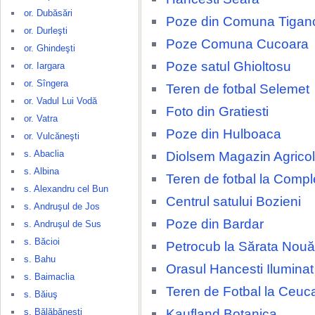
or. Dubăsări
Poze din Comuna Tigan
or. Durleşti
Poze Comuna Cucoara
or. Ghindeşti
Poze satul Ghioltosu
or. Iargara
or. Sîngera
Teren de fotbal Selemet
or. Vadul Lui Vodă
Foto din Gratiesti
or. Vatra
Poze din Hulboaca
or. Vulcăneşti
s. Abaclia
Diolsem Magazin Agricol
s. Albina
Teren de fotbal la Compl
s. Alexandru cel Bun
Centrul satului Bozieni
s. Andruşul de Jos
Poze din Bardar
s. Andruşul de Sus
s. Băcioi
Petrocub la Sărata Nouă
s. Bahu
Orasul Hancesti Ilumina
s. Baimaclia
Teren de Fotbal la Ceuca
s. Băiuş
Kaufland Botanica
s. Bălăbăneşti