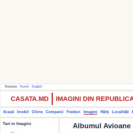
Romana
Ruskii
English
CASATA.MD
IMAGINI DIN REPUBLI
Acasă
Imobil
Chirie
Companii
Feeduri
Imagini
Hărţi
Localități
Tari in Imagini
Albumul Avioane 