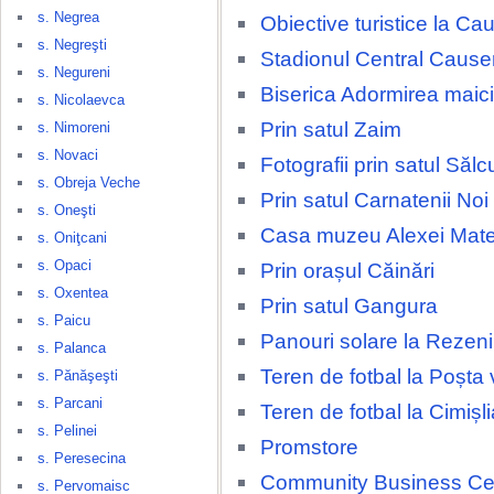
s. Negrea
Obiective turistice la Ca
s. Negreşti
Stadionul Central Cause
s. Negureni
Biserica Adormirea maic
s. Nicolaevca
Prin satul Zaim
s. Nimoreni
s. Novaci
Fotografii prin satul Sălc
s. Obreja Veche
Prin satul Carnatenii Noi
s. Oneşti
Casa muzeu Alexei Mate
s. Oniţcani
s. Opaci
Prin orașul Căinări
s. Oxentea
Prin satul Gangura
s. Paicu
Panouri solare la Rezeni
s. Palanca
Teren de fotbal la Poșta
s. Pănăşeşti
s. Parcani
Teren de fotbal la Cimișli
s. Pelinei
Promstore
s. Peresecina
Community Business Ce
s. Pervomaisc