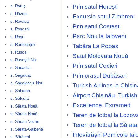
Prin satul Horești
s. Ratuş
s. Răzeni
Excursie satul Zimbreni
s. Revaca
Prin satul Costești
s. Roşcani
Parc Nou la Ialoveni
s. Roşu
s. Rumeanţev
Tabăra La Popas
s. Rusca
Satul Molovata Nouă
s. Ruseştii Noi
Prin satul Cocieri
s. Sadaclia
Prin orașul Dubăsari
s. Sagaidac
s. Sagaidacul Nou
Turkish Airlines la Chișin
s. Saharna
Airport Chișinău, Turkish 
s. Sălcuţa
Excellence, Extramed
s. Sărata Nouă
s. Sărata Nouă
Teren de fotbal la Lozov
s. Sărata Veche
Teren de fotbal la Sărat
s. Sărata-Galbenă
Întovărășiri Pomicole Ial
s. Sărăteni