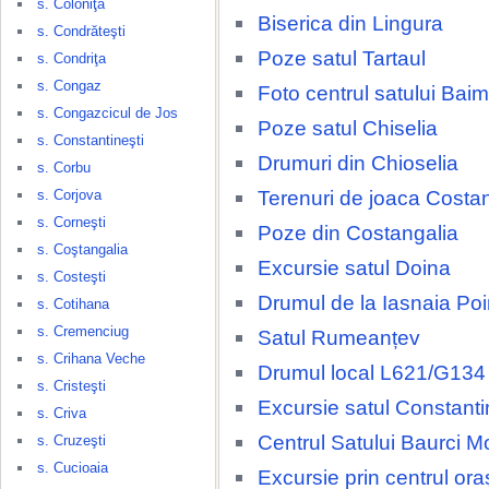
s. Coloniţa
Biserica din Lingura
s. Condrăteşti
Poze satul Tartaul
s. Condriţa
s. Congaz
Foto centrul satului Baim
s. Congazcicul de Jos
Poze satul Chiselia
s. Constantineşti
Drumuri din Chioselia
s. Corbu
Terenuri de joaca Costa
s. Corjova
s. Corneşti
Poze din Costangalia
s. Coştangalia
Excursie satul Doina
s. Costeşti
Drumul de la Iasnaia Po
s. Cotihana
s. Cremenciug
Satul Rumeanțev
s. Crihana Veche
Drumul local L621/G134
s. Cristeşti
Excursie satul Constanti
s. Criva
Centrul Satului Baurci M
s. Cruzeşti
s. Cucioaia
Excursie prin centrul ora