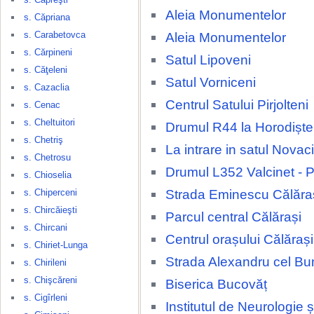
Aleia Monumentelor
s. Căpriana
s. Carabetovca
Aleia Monumentelor
s. Cărpineni
Satul Lipoveni
s. Căţeleni
Satul Vorniceni
s. Cazaclia
Centrul Satului Pirjolteni
s. Cenac
s. Cheltuitori
Drumul R44 la Horodiște
s. Chetriş
La intrare in satul Novaci
s. Chetrosu
Drumul L352 Valcinet - P
s. Chioselia
Strada Eminescu Călăra
s. Chiperceni
s. Chircăieşti
Parcul central Călărași
s. Chircani
Centrul orașului Călărași
s. Chiriet-Lunga
Strada Alexandru cel Bu
s. Chirileni
s. Chişcăreni
Biserica Bucovăț
s. Cigîrleni
Institutul de Neurologie 