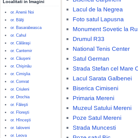
Localitati in Imagini
Lacul de la Negrea
or. Anenii Noi
Foto satul Lapusna
or. Bălţi
or. Basarabeasca
Monument Sovetic la R
or. Cahul
Drumul R33
or. Călăraşi
National Tenis Center
or. Cantemir
Satul German
or. Căuşeni
or. Chişinău
Strada Stefan cel Mare 
or. Cimişlia
Lacul Sarata Galbenei
or. Comrat
Biserica Cimiseni
or. Criuleni
or. Drochia
Primaria Mereni
or. Făleşti
Muzeul Satului Mereni
or. Floreşti
Poze Satul Mereni
or. Hînceşti
Strada Muncesti
or. Ialoveni
or. Leova
Poze satul Bic