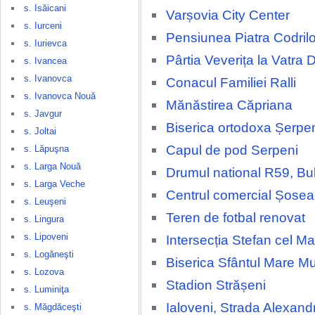
s. Isăicani
Varșovia City Center
s. Iurceni
Pensiunea Piatra Codrilo
s. Iurievca
Pârtia Veverița la Vatra 
s. Ivancea
s. Ivanovca
Conacul Familiei Ralli
s. Ivanovca Nouă
Mănăstirea Căpriana
s. Javgur
Biserica ortodoxa Șerpe
s. Joltai
Capul de pod Serpeni
s. Lăpuşna
s. Larga Nouă
Drumul national R59, Bu
s. Larga Veche
Centrul comercial Șosea
s. Leuşeni
Teren de fotbal renovat
s. Lingura
s. Lipoveni
Intersecția Stefan cel Ma
s. Logăneşti
Biserica Sfântul Mare M
s. Lozova
Stadion Strășeni
s. Luminiţa
Ialoveni, Strada Alexand
s. Măgdăceşti