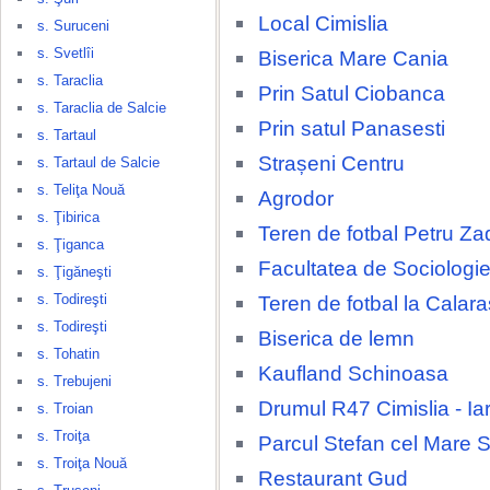
Local Cimislia
s. Suruceni
s. Svetlîi
Biserica Mare Cania
s. Taraclia
Prin Satul Ciobanca
s. Taraclia de Salcie
Prin satul Panasesti
s. Tartaul
Strașeni Centru
s. Tartaul de Salcie
s. Teliţa Nouă
Agrodor
s. Ţibirica
Teren de fotbal Petru Za
s. Ţiganca
Facultatea de Sociologie
s. Ţigăneşti
s. Todireşti
Teren de fotbal la Calara
s. Todireşti
Biserica de lemn
s. Tohatin
Kaufland Schinoasa
s. Trebujeni
Drumul R47 Cimislia - Ia
s. Troian
s. Troiţa
Parcul Stefan cel Mare 
s. Troiţa Nouă
Restaurant Gud