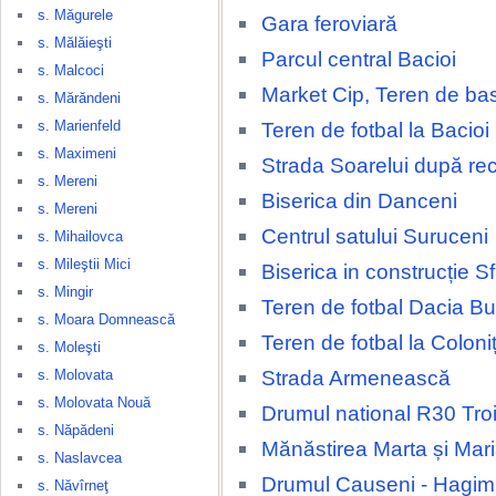
s. Măgurele
Gara feroviară
s. Mălăieşti
Parcul central Bacioi
s. Malcoci
Market Cip, Teren de ba
s. Mărăndeni
s. Marienfeld
Teren de fotbal la Bacioi
s. Maximeni
Strada Soarelui după rec
s. Mereni
Biserica din Danceni
s. Mereni
Centrul satului Suruceni
s. Mihailovca
s. Mileştii Mici
Biserica in construcție Sfi
s. Mingir
Teren de fotbal Dacia Bu
s. Moara Domnească
Teren de fotbal la Coloni
s. Moleşti
Strada Armenească
s. Molovata
s. Molovata Nouă
Drumul national R30 Tro
s. Năpădeni
Mănăstirea Marta și Mar
s. Naslavcea
Drumul Causeni - Hagi
s. Năvîrneţ