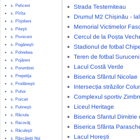
s. Peticeni
Strada Testemiteau
s. Pîrîta
Drumul M2 Chișinău - Ia
s. Pîrjolteni
Memorial Victimelor Fas
s. Piteşti
Cercul de la Poșta Vech
s. Pivniceni
s. Pogăneşti
Stadionul de fotbal Chip
s. Pohrebea
Teren de fotbal Suruceni
s. Pojăreni
Lacul Costă Verde
s. Porumbrei
Biserica Sfântul Nicolae
s. Prepeliţa
s. Prodăneşti
Intersecția străzilor Colu
s. Puhoi
Complexul sportiv Zimbr
s. Purcari
Liceul Heritage
s. Putineşti
s. Răciula
Biserica Sfantul Dimitrie
s. Racovăţ
Biserica Sfânta Parasch
s. Răculeşti
Lacul Horești
s. Răscăieţii Noi