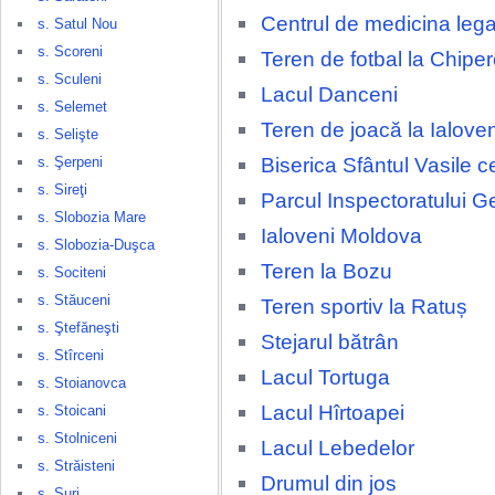
Centrul de medicina lega
s. Satul Nou
s. Scoreni
Teren de fotbal la Chipe
s. Sculeni
Lacul Danceni
s. Selemet
Teren de joacă la Ialove
s. Selişte
Biserica Sfântul Vasile c
s. Şerpeni
s. Sireţi
Parcul Inspectoratului G
s. Slobozia Mare
Ialoveni Moldova
s. Slobozia-Duşca
Teren la Bozu
s. Sociteni
s. Stăuceni
Teren sportiv la Ratuș
s. Ştefăneşti
Stejarul bătrân
s. Stîrceni
Lacul Tortuga
s. Stoianovca
Lacul Hîrtoapei
s. Stoicani
s. Stolniceni
Lacul Lebedelor
s. Străisteni
Drumul din jos
s. Şuri