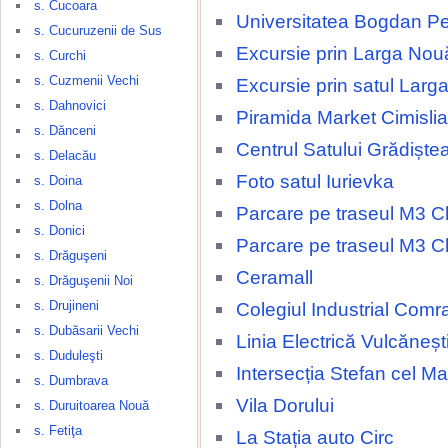
s. Cucoara
Universitatea Bogdan Pe
s. Cucuruzenii de Sus
Excursie prin Larga Nou
s. Curchi
s. Cuzmenii Vechi
Excursie prin satul Larg
s. Dahnovici
Piramida Market Cimislia
s. Dănceni
Centrul Satului Grădiște
s. Delacău
Foto satul Iurievka
s. Doina
s. Dolna
Parcare pe traseul M3 Ch
s. Donici
Parcare pe traseul M3 Ch
s. Drăguşeni
Ceramall
s. Drăguşenii Noi
s. Drujineni
Colegiul Industrial Comr
s. Dubăsarii Vechi
Linia Electrică Vulcăneșt
s. Duduleşti
Intersecția Stefan cel M
s. Dumbrava
Vila Dorului
s. Duruitoarea Nouă
s. Fetiţa
La Stația auto Circ