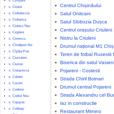
s. Cimişeni
Centrul Chișinăului
s. Cioara
Satul Onitcani
s. Ciobalaccia
s. Ciobanca
Satul Slobozia Dușca
s. Ciolacu Nou
Centrul orașului Criuleni
s. Ciopleni
Nistru la Criuleni
s. Ciorescu
s. Cîrnăţenii Noi
Drumul național M1 Chiși
s. Cîşliţa-Prut
Teren de fotbal Rusestii 
s. Ciuciuleni
Biserica din satul Vasien
s. Ciumai
Pojareni - Costesti
s. Cneazevca
s. Cobani
Strada Chiril Botnari
s. Cocieri
Drumul central Pojareni
s. Codreni
Strada Alexandru cel Bu
s. Codrul Nou
s. Cojuşna
Iaz in constructie
s. Colibaşi
Restaurant Mimino