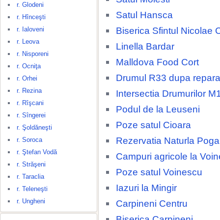
r. Glodeni
Satul Hansca
r. Hînceşti
Biserica Sfintul Nicolae 
r. Ialoveni
r. Leova
Linella Bardar
r. Nisporeni
Malldova Food Cort
r. Ocniţa
Drumul R33 dupa repara
r. Orhei
r. Rezina
Intersectia Drumurilor M
r. Rîşcani
Podul de la Leuseni
r. Sîngerei
Poze satul Cioara
r. Şoldăneşti
Rezervatia Naturla Poga
r. Soroca
r. Ştefan Vodă
Campuri agricole la Voi
r. Străşeni
Poze satul Voinescu
r. Taraclia
Iazuri la Mingir
r. Teleneşti
r. Ungheni
Carpineni Centru
Biserica Carpineni