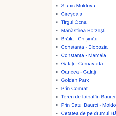
Slanic Moldova
Cireșoaia
Tirgul Ocna
Mănăstirea Borzești
Brăila - Chișinău
Constanța - Slobozia
Constanța - Mamaia
Galați - Cernavodă
Oancea - Galați
Golden Park
Prin Comrat
Teren de fotbal în Baurc
Prin Satul Baurci - Mold
Cetatea de pe drumul H