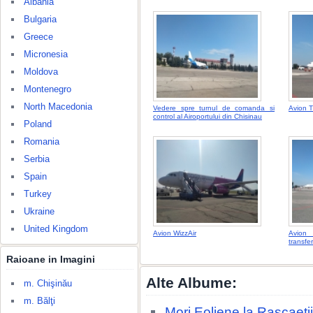
Albania
Bulgaria
Greece
Micronesia
Moldova
Montenegro
North Macedonia
Vedere spre turnul de comanda si
Avion T
control al Airoportului din Chisinau
Poland
Romania
Serbia
Spain
Turkey
Ukraine
United Kingdom
Avion WizzAir
Avion 
transfe
Raioane in Imagini
Alte Albume:
m. Chişinău
m. Bălţi
Mori Eoliene la Rascaeti