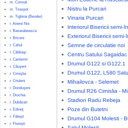
m. Comrat
Nistru la Purcari
m. Tiraspol
m. Tighina (Bender)
Vinaria Purcari
r. Anenii Noi
Interiorul Bisericii semi
r. Basarabeasca
Exteriorul Bisericii semi
r. Briceni
Semne de circulatie noi
r. Cahul
r. Călăraşi
Centru Satului Sagaidac
r. Cantemir
Drumul G122 si G122.1
r. Căuşeni
Drumul G122, L580 Satu
r. Cimişlia
r. Criuleni
Mihailovca - Selemet
r. Donduşeni
Drumul R26 Cimislia - M
r. Drochia
Stadion Radu Rebeja
r. Dubăsari
Poze din Butetni
r. Edineţ
r. Făleşti
Drumul G104 Molesti - B
r. Floreşti
Satul Molesti