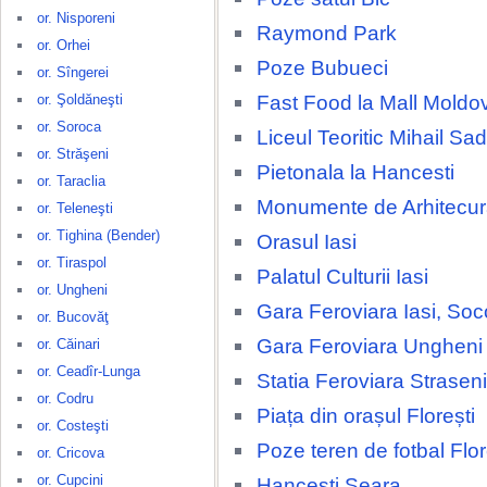
or. Nisporeni
Raymond Park
or. Orhei
Poze Bubueci
or. Sîngerei
Fast Food la Mall Moldo
or. Şoldăneşti
or. Soroca
Liceul Teoritic Mihail S
or. Străşeni
Pietonala la Hancesti
or. Taraclia
Monumente de Arhitecura
or. Teleneşti
or. Tighina (Bender)
Orasul Iasi
or. Tiraspol
Palatul Culturii Iasi
or. Ungheni
Gara Feroviara Iasi, Soc
or. Bucovăţ
Gara Feroviara Ungheni
or. Căinari
or. Ceadîr-Lunga
Statia Feroviara Straseni
or. Codru
Piața din orașul Florești
or. Costeşti
Poze teren de fotbal Flor
or. Cricova
or. Cupcini
Hancesti Seara