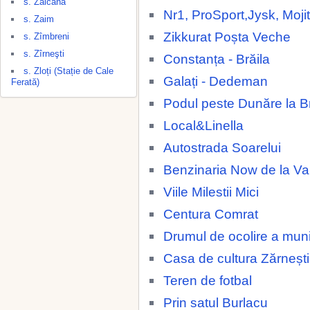
s. Zăicana
Nr1, ProSport,Jysk, Moji
s. Zaim
Zikkurat Poșta Veche
s. Zîmbreni
s. Zîrneşti
Constanța - Brăila
s. Zloți (Stație de Cale
Galați - Dedeman
Ferată)
Podul peste Dunăre la Br
Local&Linella
Autostrada Soarelui
Benzinaria Now de la 
Viile Milestii Mici
Centura Comrat
Drumul de ocolire a muni
Casa de cultura Zărnești
Teren de fotbal
Prin satul Burlacu