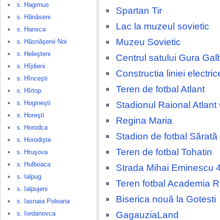
s. Hagimus
Spartan Tir
s. Hănăseni
Lac la muzeul sovietic
s. Hansca
Muzeu Sovietic
s. Hăsnăşenii Noi
s. Heleşteni
Centrul satului Gura Gal
s. Hîjdieni
Constructia liniei electri
s. Hînceşti
Teren de fotbal Atlant
s. Hîrtop
s. Hogineşti
Stadionul Raional Atlant
s. Horeşti
Regina Maria
s. Horodca
Stadion de fotbal Sărat
s. Horodişte
Teren de fotbal Tohatin
s. Hruşova
s. Hulboaca
Strada Mihai Eminescu 
s. Ialpug
Teren fotbal Academia 
s. Ialpujeni
Biserica nouă la Gotesti
s. Iasnaia Poleana
GagauziaLand
s. Iordanovca