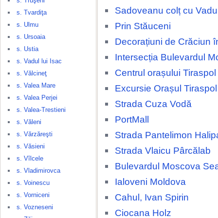
s. Truşeni
Sadoveanu colț cu Vadul
s. Tvardiţa
Prin Stăuceni
s. Ulmu
s. Ursoaia
Decorațiuni de Crăciun î
s. Ustia
Intersecția Bulevardul
s. Vadul lui Isac
Centrul orașului Tiraspol
s. Vălcineţ
s. Valea Mare
Excursie Orașul Tiraspol
s. Valea Perjei
Strada Cuza Vodă
s. Valea-Trestieni
PortMall
s. Văleni
Strada Pantelimon Halip
s. Vărzăreşti
s. Văsieni
Strada Vlaicu Pârcălab
s. Vîlcele
Bulevardul Moscova Se
s. Vladimirovca
Ialoveni Moldova
s. Voinescu
s. Vorniceni
Cahul, Ivan Spirin
s. Vozneseni
Ciocana Holz