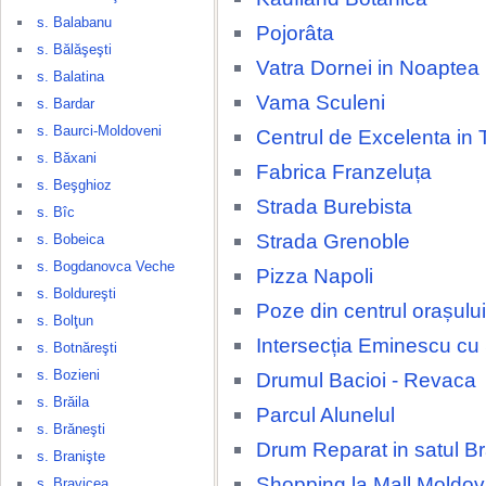
s. Balabanu
Pojorâta
s. Bălăşeşti
Vatra Dornei in Noaptea
s. Balatina
Vama Sculeni
s. Bardar
s. Baurci-Moldoveni
Centrul de Excelenta in 
s. Băxani
Fabrica Franzeluța
s. Beşghioz
Strada Burebista
s. Bîc
Strada Grenoble
s. Bobeica
s. Bogdanovca Veche
Pizza Napoli
s. Boldureşti
Poze din centrul orașulu
s. Bolţun
Intersecția Eminescu cu
s. Botnăreşti
s. Bozieni
Drumul Bacioi - Revaca
s. Brăila
Parcul Alunelul
s. Brăneşti
Drum Reparat in satul Br
s. Branişte
Shopping la Mall Moldov
s. Bravicea