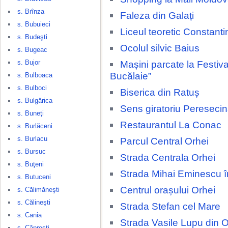
s. Brînza
Faleza din Galați
s. Bubuieci
Liceul teoretic Constant
s. Budeşti
Ocolul silvic Baius
s. Bugeac
s. Bujor
Mașini parcate la Festival
Bucălaie”
s. Bulboaca
s. Bulboci
Biserica din Ratuș
s. Bulgărica
Sens giratoriu Pereseci
s. Buneţi
Restaurantul La Conac
s. Burlăceni
s. Burlacu
Parcul Central Orhei
s. Bursuc
Strada Centrala Orhei
s. Buţeni
Strada Mihai Eminescu î
s. Butuceni
Centrul orașului Orhei
s. Călimăneşti
s. Călineşti
Strada Stefan cel Mare
s. Cania
Strada Vasile Lupu din O
s. Căpreşti