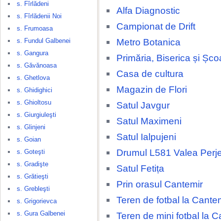
s. Fîrlădeni
Alfa Diagnostic
s. Fîrlădenii Noi
Campionat de Drift
s. Frumoasa
Metro Botanica
s. Fundul Galbenei
s. Gangura
Primăria, Biserica și Șco
s. Găvănoasa
Casa de cultura
s. Ghetlova
Magazin de Flori
s. Ghidighici
s. Ghioltosu
Satul Javgur
s. Giurgiuleşti
Satul Maximeni
s. Glinjeni
Satul Ialpujeni
s. Goian
Drumul L581 Valea Perjei
s. Goteşti
s. Gradişte
Satul Fetița
s. Grătieşti
Prin orasul Cantemir
s. Grebleşti
Teren de fotbal la Cante
s. Grigorievca
s. Gura Galbenei
Teren de mini fotbal la C