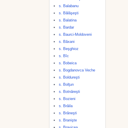
s. Balabanu
s. Bălăşeşti
s. Balatina
s. Bardar
s. Baurci-Moldoveni
s. Băxani
s. Beşghioz
s. Bîc
s. Bobeica
s. Bogdanovca Veche
s. Boldureşti
s. Bolţun
s. Botnăreşti
s. Bozieni
s. Brăila
s. Brăneşti
s. Branişte
s. Bravicea