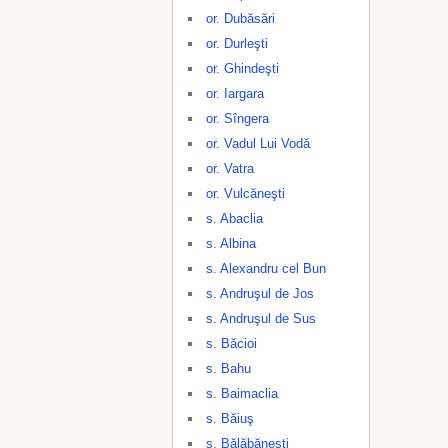
or. Dubăsări
or. Durleşti
or. Ghindeşti
or. Iargara
or. Sîngera
or. Vadul Lui Vodă
or. Vatra
or. Vulcăneşti
s. Abaclia
s. Albina
s. Alexandru cel Bun
s. Andruşul de Jos
s. Andruşul de Sus
s. Băcioi
s. Bahu
s. Baimaclia
s. Băiuş
s. Bălăbăneşti