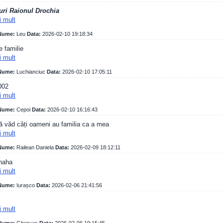
uri Raionul Drochia
i mult
ume:
Leu
Data:
2026-02-10 19:18:34
 familie
i mult
ume:
Luchianciuc
Data:
2026-02-10 17:05:11
002
i mult
ume:
Cepoi
Data:
2026-02-10 16:16:43
ă văd câți oameni au familia ca a mea
i mult
ume:
Railean Daniela
Data:
2026-02-09 18:12:11
aha
i mult
ume:
Iurașco
Data:
2026-02-06 21:41:56
i mult