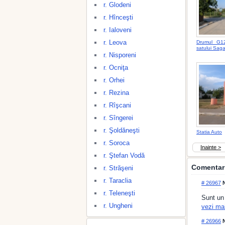
r. Glodeni
r. Hînceşti
r. Ialoveni
r. Leova
Drumul G12
satului Sag
r. Nisporeni
r. Ocniţa
r. Orhei
r. Rezina
r. Rîşcani
r. Sîngerei
r. Şoldăneşti
Statia Auto
r. Soroca
Inainte >
r. Ştefan Vodă
Comentari
r. Străşeni
r. Taraclia
# 26967
N
r. Teleneşti
Sunt un
r. Ungheni
vezi ma
# 26966
N