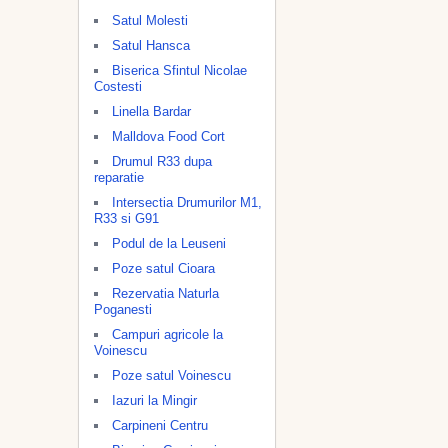
Satul Molesti
Satul Hansca
Biserica Sfintul Nicolae
Costesti
Linella Bardar
Malldova Food Cort
Drumul R33 dupa
reparatie
Intersectia Drumurilor M1,
R33 si G91
Podul de la Leuseni
Poze satul Cioara
Rezervatia Naturla
Poganesti
Campuri agricole la
Voinescu
Poze satul Voinescu
Iazuri la Mingir
Carpineni Centru