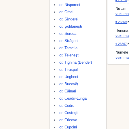
# 26870
N
or. Nisporeni
Nu am
or. Orhei
vezi ma
or. Sîngerei
# 26869
N
or. Şoldăneşti
Hensna
or. Soroca
vezi ma
or. Străşeni
# 26867
N
or. Taraclia
Numele
or. Teleneşti
vezi ma
or. Tighina (Bender)
or. Tiraspol
or. Ungheni
or. Bucovăţ
or. Căinari
or. Ceadîr-Lunga
or. Codru
or. Costeşti
or. Cricova
or. Cupcini