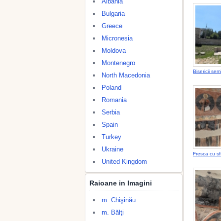
Albania
Bulgaria
Greece
Micronesia
Moldova
Montenegro
Bisericii se
North Macedonia
Poland
Romania
Serbia
Spain
Turkey
Ukraine
Fresca cu sfi
United Kingdom
Raioane in Imagini
m. Chişinău
m. Bălţi