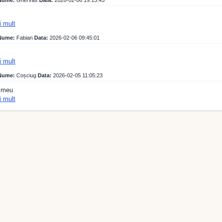
ume:
Ghervas
Data:
2026-02-06 19:15:45
i mult
ume:
Fabian
Data:
2026-02-06 09:45:01
i mult
ume:
Coșciug
Data:
2026-02-05 11:05:23
 meu
i mult