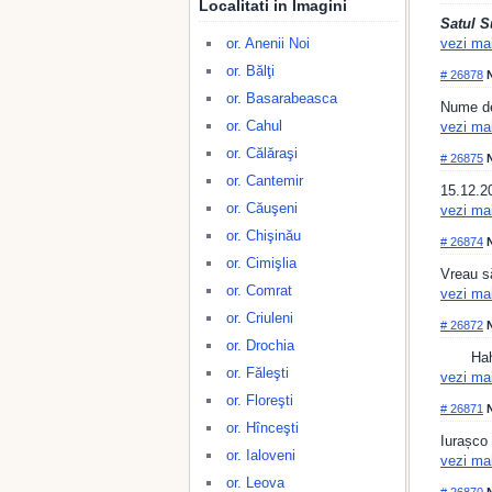
Localitati in Imagini
Satul S
or. Anenii Noi
vezi ma
or. Bălţi
# 26878
N
or. Basarabeasca
Nume de
or. Cahul
vezi ma
or. Călăraşi
# 26875
N
or. Cantemir
15.12.2
or. Căuşeni
vezi ma
or. Chişinău
# 26874
N
or. Cimişlia
Vreau s
or. Comrat
vezi ma
or. Criuleni
# 26872
N
or. Drochia
Hah
or. Făleşti
vezi ma
or. Floreşti
# 26871
N
or. Hînceşti
Iurașco
or. Ialoveni
vezi ma
or. Leova