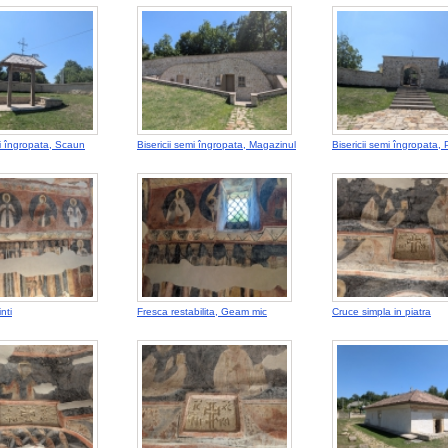
mi îngropata, Scaun
Bisericii semi îngropata, Magazinul
Bisericii semi îngropata,
nti
Fresca restabilita, Geam mic
Cruce simpla in piatra