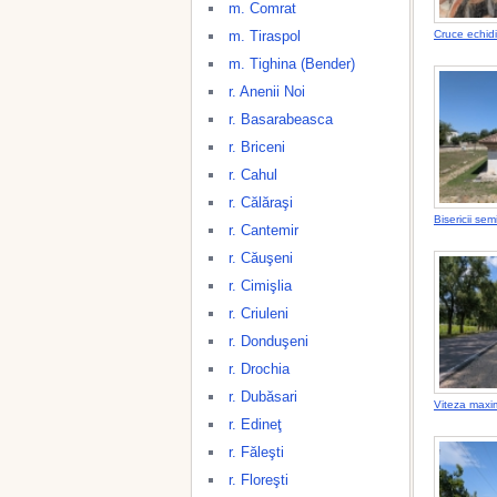
m. Comrat
m. Tiraspol
Cruce echidi
m. Tighina (Bender)
r. Anenii Noi
r. Basarabeasca
r. Briceni
r. Cahul
r. Călăraşi
Bisericii sem
r. Cantemir
r. Căuşeni
r. Cimişlia
r. Criuleni
r. Donduşeni
r. Drochia
r. Dubăsari
Viteza maxim
r. Edineţ
r. Făleşti
r. Floreşti