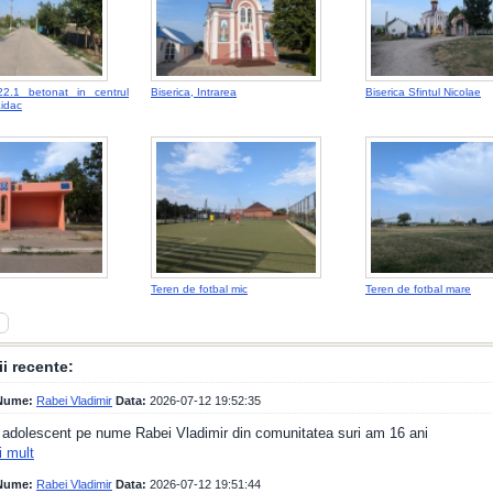
2.1 betonat in centrul
Biserica, Intrarea
Biserica Sfintul Nicolae
aidac
Teren de fotbal mic
Teren de fotbal mare
i recente:
ume:
Rabei Vladimir
Data:
2026-07-12 19:52:35
 adolescent pe nume Rabei Vladimir din comunitatea suri am 16 ani
i mult
ume:
Rabei Vladimir
Data:
2026-07-12 19:51:44