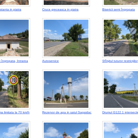
stanta in piatra
Cruce greceasca in piatra
Bisericii semi îngropata
i îngropata, Intrarea
Autoservice
Sfîrşitul tuturor restricţiilor
a limitata la 70 km/h
Rezervor de apa in satul Sagaidac
Drumul G122.1 intersect